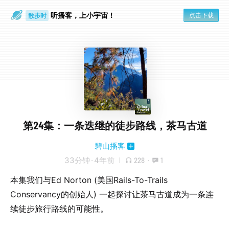
听播客，上小宇宙！
点击下载
散步时
通勤路上
第24集：一条迭继的徒步路线，茶马古道
碧山播客
33分钟
·
4年前
228
·
1
本集我们与Ed Norton (美国Rails-To-Trails
Conservancy的创始人) 一起探讨让茶马古道成为一条连
续徒步旅行路线的可能性。