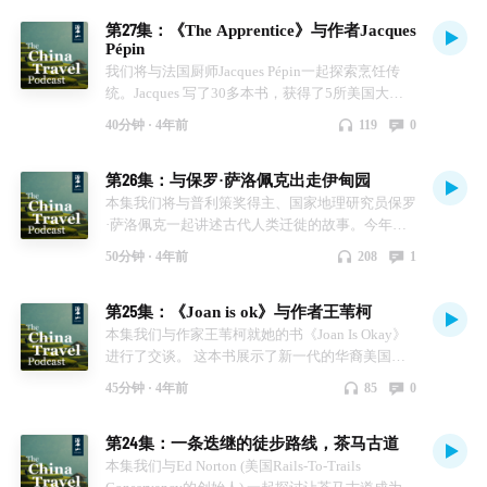
习，空闲时间就在当地餐馆的厨房里下厨，后来被
第27集：《The Apprentice》与作者Jacques
邀请到四川高等烹饪学院接受厨师培训，她是第一
Pépin
个接受培训的外国人。如今，扶霞已经出版了6本
我们将与法国厨师Jacques Pépin一起探索烹饪传
(还在增加)关于中国烹饪和文化的书籍。
统。Jacques 写了30多本书，获得了5所美国大学
的荣誉博士学位，还获得了16项詹姆斯·比尔德
40分钟 ·
4年前
119
0
奖，包括2005年的终身成就奖，以及他与Julia
Child合作的电视节目Julia and Jacques Cooking at
第26集：与保罗·萨洛佩克出走伊甸园
Home (他主演的众多电视节目之一)获得的艾美
奖。 本期玫和Jacques 比较了法式菜和中式菜，以
本集我们将与普利策奖得主、国家地理研究员保罗
及分享了各自在当今全球社会中走过的旅程。
·萨洛佩克一起讲述古代人类迁徙的故事。今年是
保罗24000英里的旅程的第9个年头，他的旅程追
50分钟 ·
4年前
208
1
踪的是古代人类从非洲穿越全球的迁徙。他于
2013年1月开始在埃塞俄比亚工作，目前正在穿越
第25集：《Joan is ok》与作者王苇柯
世界，前往南美洲的最南端。这漫长而惊险的旅程
被称为伊甸园之行。 2021年底，张玫和保罗一起
本集我们与作家王苇柯就她的书《Joan Is Okay》
来到云南，亲身体验了出走伊甸园的日常生活。后
进行了交谈。 这本书展示了新一代的华裔美国人
来保罗去了四川，在那里他继续征旅。
以及他们在日常生活中面临的身份斗争。 准备好
45分钟 ·
4年前
85
0
阅读吧，上一秒，诙谐的冷幽默让你咯咯直笑，下
一秒，你就会被一个深刻的概念击中，它会在你的
第24集：一条迭继的徒步路线，茶马古道
骨头里产生共鸣。
本集我们与Ed Norton (美国Rails-To-Trails