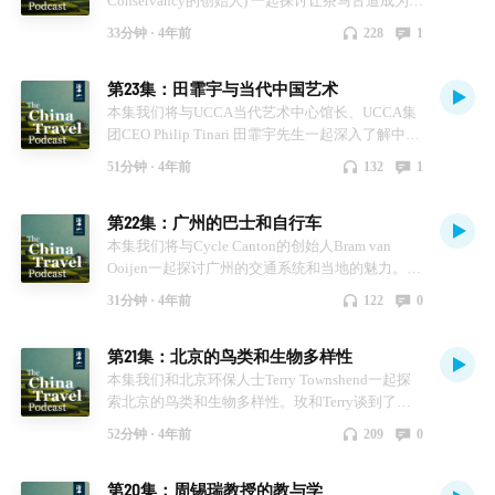
Conservancy的创始人) 一起探讨让茶马古道成为一
条连续徒步旅行路线的可能性。
33分钟 ·
4年前
228
1
第23集：田霏宇与当代中国艺术
本集我们将与UCCA当代艺术中心馆长、UCCA集
团CEO Philip Tinari 田霏宇先生一起深入了解中国
的当代艺术。
51分钟 ·
4年前
132
1
第22集：广州的巴士和自行车
本集我们将与Cycle Canton的创始人Bram van
Ooijen一起探讨广州的交通系统和当地的魅力。你
将会从本期节目中发现探索广州这个大都市的方
31分钟 ·
4年前
122
0
式！
第21集：北京的鸟类和生物多样性
本集我们和北京环保人士Terry Townshend一起探
索北京的鸟类和生物多样性。玫和Terry谈到了引
人注目的北京雨燕，中国的观鸟热潮，以及国内各
52分钟 ·
4年前
209
0
领域日益增强的保护意识。
第20集：周锡瑞教授的教与学