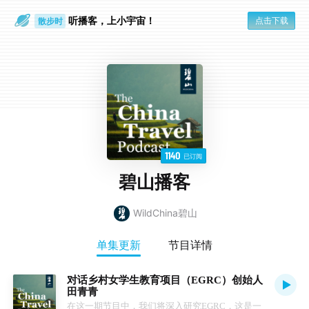
听播客，上小宇宙！
点击下载
散步时
通勤路上
1140
已订阅
碧山播客
WildChina碧山
单集更新
节目详情
对话乡村女学生教育项目（EGRC）创始人
田青青
在这一期节目中，我们将深入研究EGRC，这是一