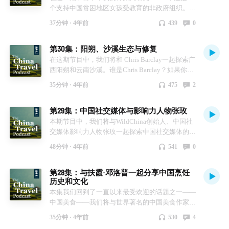
个支持中国贫困地区女孩受教育的非政府组织。我
们的嘉宾是EGRC的创始人田青青，她与我们分享
37分钟 ·
4年前
439
0
了她在中国成长的个人故事。
第30集：阳朔、沙溪生态与修复
在这期节目中，我们将和 Chris Barclay一起探索广
西阳朔和云南沙溪。谁是Chris Barclay？如果你在
过去20年里去过阳朔，你可能听说过阳朔胜地酒
35分钟 ·
4年前
475
2
店，它是坐落在遇龙河岸边的一座历史悠久的度假
酒店。2001年，这所酒店开业，也是Chris第一次
第29集：中国社交媒体与影响力人物张玫
涉足酒店业。从那以后，他又在中国开了两家精品
酒店: 阳朔听月楼和沙溪戏台会馆。在这一集中，
本期节目中，我们将与WildChina创始人、中国社
我们将探索Chris在中国作为企业家、酒店经营
交媒体影响力人物张玫一起探索中国社交媒体的世
者、设计师和保护主义者的旅程。
界。尽管拥有全球最大的社交媒体市场和超过10
48分钟 ·
4年前
541
0
亿的用户，但对世界其他地方来说，中国的社交媒
体领域在很大程度上被视为一个谜，在中国以外的
第28集：与扶霞·邓洛普一起分享中国烹饪
人看来，语言和地理障碍有效地掩盖了它的神秘。
历史和文化
2020年底，玫开始在“小红书”上发帖，自那以
本集我们回到了一直以来最受欢迎的话题之一——
后，她的影响力已经超过27万，而且还在增加。
中国美食——我们将与世界著名的中国美食作家和
在这一集中，我们将介绍中国领先的社交媒体平
厨师扶霞·邓洛普一同讨论。扶霞对中餐的热爱可
台、用户人口统计数据、趋势内容等。​​
35分钟 ·
4年前
530
4
以追溯到1992年，当时她在成都进行全日制学