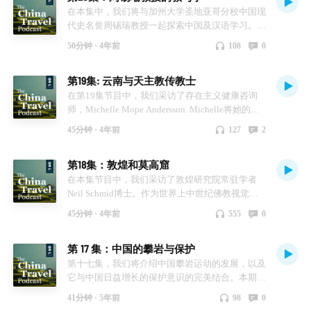
在本集中，我们将与加州大学圣地亚哥分校中国现
代史名誉周锡瑞教授一起探索中国及汉语学习。玫
和周锡瑞教授谈及了身为运动员和学术精英的谷爱
50分钟 ·
4年前
108
0
凌、严酷的科举考试背后的历史和现代意义等一系
列关于美国和中国过去和现在的教育话题。
第19集: 云南与天主教传教士
在第19集节目中，我们采访了存在主义健康咨询
师，Michelle Mope Andersson. Michelle将她的专
业知识带到云南实地，为了更深入地研究在这些村
45分钟 ·
4年前
127
2
庄留下印记的天主教传教士的历史，常驻北京的她
把跟踪他们走过的路线作为自己的使命，从所有可
第18集：敦煌和莫高窟
获得的来源——游记、学术界，当然还有当地居民
的口述——了解他们的历史。
在本集节目中，我们采访了敦煌研究院常驻学者
Neil Schmid博士。作为世界上中世纪佛教视觉文
化的权威之一，Neil 讲述了石窟艺术的重要性和含
45分钟 ·
4年前
555
0
义, 并我们推荐了在这个城市里应该看什么、做什
么、吃什么、喝什么。
第 17 集：中国的攀岩与保护
第十七集，我们将介绍中国攀岩运动的发展，以及
它与中国日益增长的保护意识的完美结合。本期节
目的嘉宾是终身环保主义者云南登山先锋Bob
41分钟 ·
5年前
98
0
Moseley。