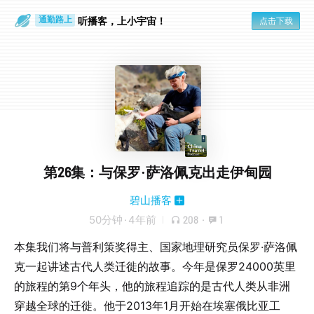
散步时
通勤路上
听播客，上小宇宙！
点击下载
第26集：与保罗·萨洛佩克出走伊甸园
碧山播客
50分钟
·
4年前
208
·
1
本集我们将与普利策奖得主、国家地理研究员保罗·萨洛佩
克一起讲述古代人类迁徙的故事。今年是保罗24000英里
的旅程的第9个年头，他的旅程追踪的是古代人类从非洲
穿越全球的迁徙。他于2013年1月开始在埃塞俄比亚工