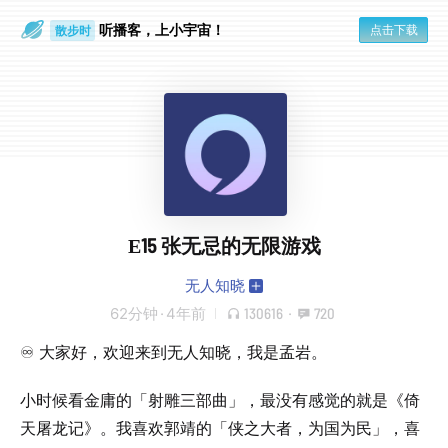
听播客，上小宇宙！
点击下载
散步时
通勤路上
E15 张无忌的无限游戏
无人知晓
62分钟
·
4年前
130616
·
720
♾️ 大家好，欢迎来到无人知晓，我是孟岩。
小时候看金庸的「射雕三部曲」，最没有感觉的就是《倚
天屠龙记》。我喜欢郭靖的「侠之大者，为国为民」，喜