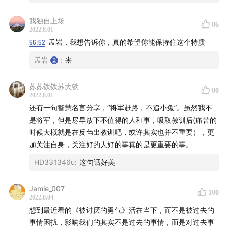
部分是不抵达；关于复仇的文学中间，最深刻的部分是放弃
复仇；关于科幻的文学中间，最深刻的部分是反思科技。」
36:13
《心经》所说的「五蕴皆空」，什么是「五蕴」？它
我独自上场
86
如何影响我们看待世界的目光？
2022.8.01
起心、动念、觉察、接纳、放下。
56:52
孟岩，我想告诉你，真的希望你能保持住这个特质
38:12
现代心理学研究也印证了 2600 年前佛陀与弟子所
孟岩
:
☀️
说的话
苏苏铁铁苏大铁
80
39:56
「过往经历与感受会影响对新事物的认知」的另一个
2022.8.01
小例子
还有一句智慧名言分享，“将军赶路，不追小兔”。虽然我不
是将军，但是尽早放下不值得的人和事，吸取教训后(痛苦的
44:38
对「刺激与回应」的新理解：不单要留出时间，还
时候大概就是在反刍出教训吧，或许其实也并不重要），更
要更抽离地看待事物与感受
加关注自身，关注好的人好的事真的是更重要的事。
HD331346u
:
这句话好美
46:26
《倚天屠龙记》两个版本的结局，也代表了「有限」
与「无限」的两种心态
Jamie_007
100
2022.8.04
50:00
过往经历带来感受，但我们可以决定它是否影响认
想到最近看的《被讨厌的勇气》活在当下，而不是被过去的
知，从而影响未来
事情困扰，影响我们的其实不是过去的事情，而是对过去事