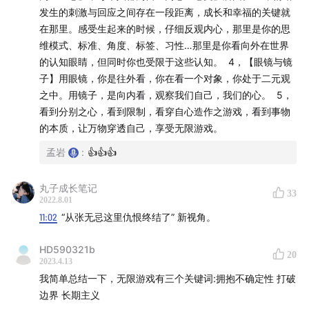
发生的刺激与回应之间存在一段距离，成长和幸福的关键就
在那里。感受生起来的时候，仔细反观内心，那里是你的思
维模式、标准、角度、标签、习性…那里是你看向外在世界
的认知眼睛，但同时你也受限于这些认知。 4，【眼镜与镜
子】用眼镜，你是往外看，你在看一个对象，你处于二元观
之中。用镜子，是向内看，观察我们自己，我们的心。 5，
看到分别之心，看到限制，看穿自心造作之游戏，看到事物
关于「无人知晓」
的本质，让万物穿透自己，享受无限游戏。
无人知晓是一档由孟岩主理的投资向对话类播客。每期都
孟岩
:
👍👍👍
会邀请一位好友来做客。至于更新频率、嘉宾选择、每期
主题，就如同这个名字一样，无人知晓。
丸子成长笔记
33
2022.8.01
11:02
“从张无忌这里仇恨终结了” 新视角。
孟岩还打造了一款帮助普通人投资的产品「
有知有行
」，
希望能够帮助到你。
HD590321b
20
2023.4.13
关于「有知有行」
我简单总结一下，无限游戏有三个关键词:拥抱不确定性 打破
边界 长期主义
有知有行成立于 2020 年，目前在陪伴投资者用正确的方