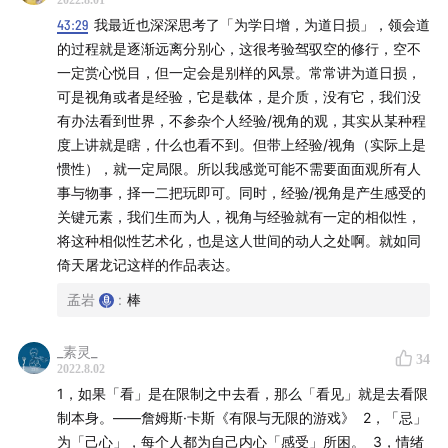
2022.8.01
43:29
我最近也深深思考了「为学日增，为道日损」，领会道
的过程就是逐渐远离分别心，这很考验驾驭空的修行，空不
一定赏心悦目，但一定会是别样的风景。常常讲为道日损，
可是视角或者是经验，它是载体，是介质，没有它，我们没
有办法看到世界，不参杂个人经验/视角的观，其实从某种程
度上讲就是瞎，什么也看不到。但带上经验/视角（实际上是
惯性），就一定局限。所以我感觉可能不需要面面观所有人
事与物事，择一二把玩即可。同时，经验/视角是产生感受的
关键元素，我们生而为人，视角与经验就有一定的相似性，
将这种相似性艺术化，也是这人世间的动人之处啊。就如同
倚天屠龙记这样的作品表达。
孟岩
:
棒
_素灵_
34
2022.8.02
1，如果「看」是在限制之中去看，那么「看见」就是去看限
制本身。——詹姆斯·卡斯《有限与无限的游戏》 2，「忌」
为「己心」，每个人都为自己内心「感受」所困。 3，情绪