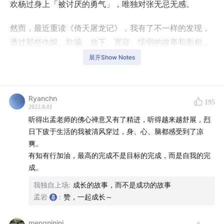
欢杨过身上「被讨厌的勇气」，唯独对张无忌无感。
然而，最近重读《倚天屠龙记》，我有了不一样的发现，
透过那些仇恨、欺骗、放下、宽容、懦弱的故事和面相，
我仿佛更理解了张无忌，理解了他自己的游戏。
展开Show Notes
上一次，我和自己的对话，是在今年年初录制的第十期无
人知晓《
让万物穿过自己
》。
Ryanchn
195
2022.8.01
这一次，当我再次坐在录音室和自己对话，我想聊的主题
听得出孟老师的佛心禅意又有了精进，听得越来越舒展，烈
是「张无忌的无限游戏」。
日下疲于生活的我被清风穿过，身、心、脑都感受到了凉
爽。
我发现，这两期的内容其实都是在说一件事。
有知有行加油，最高的完成不是目标的完成，而是自我的完
成。
让万物穿过自己，珍惜那些情绪强烈的感受，又不让那些
我独自上场
:
成长的故事，而不是成功的故事
感受形成我们的分别之心，也就是内心的房子。
孟岩
:
赞，一起成长～
去体验，去感受，但在经历这些事情的时候，始终怀有少
mengninini