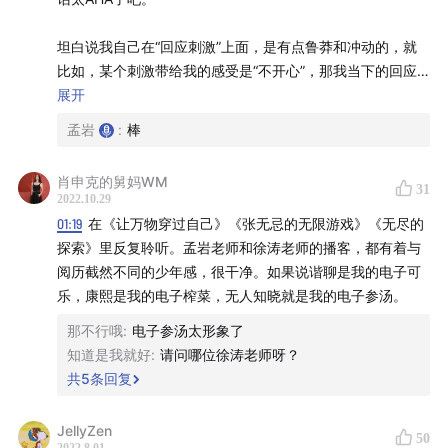
坦白说我自己在“回应刺激”上面，是有点鲁莽和冲动的，就
比如，某个刺激带给我的感受是“不开心”，那我当下的回应
就是“逃离”。但那么一冲动做的决策事后看未必理性，而这
展开
也给我带来了不大不小的困扰。
孟岩
:
棒
接收到刺激，产生感受是当下的事情。而感受到感受决定如
肖申克的舅妈WM
31
何回应，似乎可以“停顿”一下，也就是这句话说的“距离”。
2022.10.29
01:19
在《让万物穿过自己》《张无忌的无限游戏》《无尽的
经历会带来感受，感受会形成知识，知识形成分别之心，而
探索》里反复聆听。孟岩老师和徐涛老师的播客，都有着与
分别之心会影响我们玩无限游戏的心态。✨
阅历截然不同的少年感，很干净。如果说谐聊是我的电子可
乐，康熙是我的电子榨菜，无人知晓就是我的电子参汤。
最近很喜欢安安静静听一些观点平和的主播聊聊体验和感
那不行哦
:
电子参汤太形象了
受，似乎也把我带到无人之境，这个世界只有我和那个平和
知道是我就好
:
请问哪位徐涛老师呀？
说话的“Ta”。
共
5
条回复
嘻嘻八月开始了，已经开始期待一些新的转折和机遇了。有
知有行也加油哇。💡
JellyZen
50