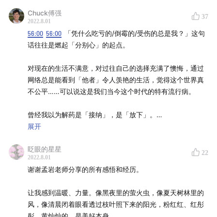
式学习投资，下场实操。凭借在投资领域的良好口碑，有
Chuck傅强
37
2022.8.01
知有行在初创阶段已与一大批忠实用户同行。未来我们希
56:00
56:00
「凭什么吃亏的/倒霉的/受伤的总是我？」这句
望成为一家财富管理公司，不仅帮助投资者学习投资，也
话往往是燃起「分别心」的起点。
能让大家在有知有行安心交易，踏实赚钱。💰
点击这里下
载有知有行 App
对现在的生活不满意，对过往自己的选择充满了懊悔，通过
网络总是能看到「他者」令人羡艳的生活，觉得这个世界真
你可以在这些渠道找到有知有行出品的播客
：
不公平……可以说这是我们当今这个时代的特有流行病。
有知有行、小宇宙、喜马拉雅、QQ音乐、网易云音乐、苹
曾经我以为解药是「接纳」，是「放下」。
果播客、三联中读、蜻蜓FM、荔枝播客、微信听书、
展开
但是现在我认为接纳和放下本身并没有用，如果你认可「希
Spotify、Amazon Music，以及 Overcast、Pocket
眨眼的星星
望和愿景」，那就去「改变」。所以当孟岩很难、有知有行
22
Casts、Castro 等泛用型播客客户端。
2022.8.01
很难、我们很难的时候：
谢谢孟岩老师分享的所有感悟和经历。
🎵
接纳创业是很难的这个事实，但是同时我会打开这个网址
让我感到温暖、力量。像黑夜里的萤火虫，像夏天树林里的
——有知有行招聘的招聘网址。刚打开网页，首先看到的是
Midnight Flash
by
Amaksi
风，像清晨闭着眼看透过枝叶照下来的阳光，粉红红、红彤
这样一句话、一个愿景、一个值得努力的目标：
彤、黄灿灿的。是美好本身。