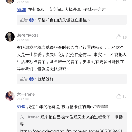
2022.8.01
45:36
在刺激和回应之间…大概是真正的花开之时
孟岩
:
幸福和自由的关键就在那里～
Jeremyoga
18
2022.8.01
有限游戏的概念就像很多时候给自己设置的框架，比如这个
人是一生挚爱，失去ta之后沉沦在悲伤……事实上，不能把人
生活成标准答案，甚至唯一的答案，要看到有更多可能性在
等着我们，也就是无限游戏～
孟岩
:
就是这样
六一Irene
17
2022.8.01
59:18
我这半年的感觉是“被万物卡住的自己”🤣🤣🤣
六一Irene
:
后来把自己被卡住后又出来的过程录了一期播
客
https://www.xiaoyuzhoufm.com/episode/665009491