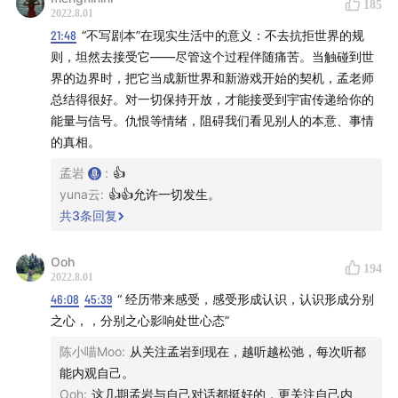
185
年之心。
2022.8.01
21:48
“不写剧本”在现实生活中的意义：不去抗拒世界的规
最后，把下面这两句话送给你，也希望这期节目对你有所
则，坦然去接受它——尽管这个过程伴随痛苦。当触碰到世
界的边界时，把它当成新世界和新游戏开始的契机，孟老师
启发。
总结得很好。对一切保持开放，才能接受到宇宙传递给你的
能量与信号。仇恨等情绪，阻碍我们看见别人的本意、事情
愿我们都能让万物穿过自己，
的真相。
愿我们都能享受自己的无限游戏。
孟岩
:
👍
yuna云
:
👍👍允许一切发生。
🔑
收听地图
共
3
条回复
02:07
从最近重看金庸的武侠小说聊起，对每个角色又有
Ooh
194
了新的认知
2022.8.01
46:08
45:39
“ 经历带来感受，感受形成认识，认识形成分别
04:43
原来对张无忌的认识：无甚棱角，中央空调
之心，，分别之心影响处世心态”
陈小喵Moo
:
从关注孟岩到现在，越听越松弛，每次听都
08:32
新认知 1：仇恨链条的中断者
能内观自己。
Ooh
:
这几期孟岩与自己对话都挺好的，更关注自己内