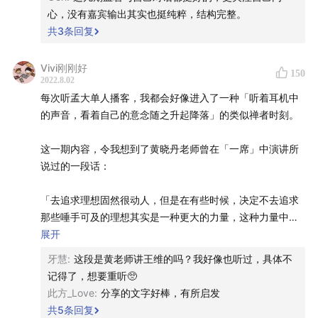
10:44
新认知 2：无悔被骗，敢于相信的善忘者
心，没有嘉宾输出其实也挺纯粹，结构完整。
共
3
条回复
13:07
新认知 3：不为世俗所困的无限游戏玩家
Vivi刚刚好
15:32
《有限与无限的游戏》，每个人都有不同的选择
150
2022.8.02
每次听孟大单人播客，我都会好像进入了一种「听着耳机中
18:46
看待人生的两种视角「剧本性」「传奇性」
的声音，看着自己的意念随之升起降落」的类似禅者时刻。
22:47
2019 年读这本书的契机，以及用新视角看乔布斯经
这一期内容，令我想到了黄晓丹老师曾在「一席」中演讲所
历所获得的启发
说过的一段话：
29:03
我所经历的「从『有限游戏』到『无限游戏』」
「去追求理想固然很动人，但是在有些时候，决定不去追求
那些唾手可及的理想其实是一种更大的力量，这种力量中间
31:54
重看《倚天屠龙记》的过程，总让我想到《有限与
需要对于自身欲望的察觉，需要理性的决断力，还需要对人
展开
无限的游戏》
生遗憾的接纳。
牙慧
:
这段是黄老师讲王维的吗？我好像也听过，具体不
记得了，想要重听🥺
34:39
说文解字：「忌」为「己心」，每个人都为自己内
这是一种反向的力量，所有经典的文学中间，一流的文学中
此方_Love
:
分享的文字好棒，有所启发
间，都有这种反向的力量。关于抵达的文学中间，最深刻的
心「感受」所困
共
5
条回复