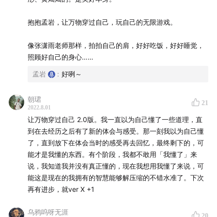
Night
by
FavoritSound
「我们憧憬这样一个世界——人们不因理财而焦虑，更好地
抱抱孟岩，让万物穿过自己，玩自己的无限游戏。
专注当下、安心工作、享受生活。」
🛰
像张潇雨老师那样，拍拍自己的肩，好好吃饭，好好睡觉，
制作
有知有行 |
主播
孟岩 |
剪辑
柯霖 |
文稿
仝仝
照顾好自己的身心……
孟岩
:
好咧～
朝珺
21
2022.8.01
让万物穿过自己 2.0版。我一直以为自己懂了一些道理，直
到在去经历之后有了新的体会与感受。那一刻我以为自己懂
了，直到放下在体会当时的感受再去回忆，最终剩下的，可
能才是我懂的东西。有个阶段，我都不敢用「我懂了」来
说，我知道我并没有真正懂的，现在我想用我懂了来说，可
能这是现在的我拥有的智慧能够解压缩的不错水准了。下次
再有进步，就ver X +1
乌鸦呜呀无涯
20