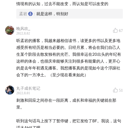
情现有的认知，过去不能改变，而认知是可以改变的
52:29
敬畏经历与感受，揭开主观的「标签」才能更好看
孟岩
:
就是这样，特别好
到本质
晚风吹_
67
54:57
以「无限游戏」的成长心态，有知有行希望和你一
2022.8.02
起创造新的可能
听孟岩的播客，我越来越相信读书，读更多的书以及更多地
感受所有经历是相当必要的。日经月累，将会在我们自己人
*
勘误
：谢逊是明教四大护教法王之一；成昆的法号是圆
生某个阶段去散发独有的光芒。我很幸运在20出头的年纪有
这样的体会，也很庆幸能够关注到很多有能量的人，更开心
真。
的是去年年初遇见播客。我想播客真的是现如今这个浮躁社
会下的一方净土。（至少现在看来如此）
🐚 声波摘录 & 书、播客、文章
丸子成长笔记
本期播客详情页：
youzhiyouxing.cn
51
2022.8.01
刺激和回应之间存在一段距离，成长和幸福的关键就在那
里。
听到这句话马上按下了暂停键，把它发给了BF。我说，这句
话太AHA了吧。