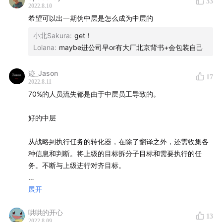
33
2022.8.10
壁垒，但是要提防伪中层的+1 也是一个伪中层（向伪中层+1
【嘉宾】
希望可以出一期伪中层是怎么成为中层的
反映时要关系到他的实际利益，比如说可能会影响公司的股
于冬琪
，某大厂业务线COO、三节课早期合伙人
价或期权价格）
小北Sakura
:
get！
（3）避免伪中层当自己的老板，面试时反问的一些技巧 1）
Lolana
:
maybe进公司早or有大厂北京背书+会包装自己
【主要话题】
公司目标如何制定、如何考核的，既当裁判又当运动员容易
03:43
滋养伪中层【合理的范式应该是从上到下定目标，有独立的
传话筒型的伪中层
迹_Jason
17
裁判】2）高层是否会有 all hands 或者 -1、-2 的 one
06:05
2022.8.11
欺上瞒下型的伪中层
one3）反问面试官做过的最有意义的或者印象深刻成果，如
70%的人员流失都是由于中层员工导致的。
06:34
汇报前要彩排
果是真实参与的会滔滔不绝跟你说4）问面试官当前团队的员
10:39
老黄牛型的伪中层
工有哪几个来源；伪中层一般会带着自己的嫡系，形成一个
好的中层
13:39
一个真正的中层需要的三层能力
稳固的小圈子，这种情况小心被招进去当做背低绩效的替罪
19:32
高管遇到伪中层怎么办？
羊【合理的范式应该是老板手下有多个来源，存在有能力的
从战略到执行任务的转化器，在除了翻译之外，还需收集各
20:45
老员工，能够信服这个老板】
伪中层无法生存的企业，一定是老板花了大量时间
种信息和判断。将上级的目标拆分子目标和需要执行的任
务。不断与上级进行对齐目标。
获取一线信息的企业
28:48
遇到平级的伪中层怎么办？
伪中层的定义
展开
34:38
普通员工遇到伪中层怎么办？
41:53
如何通过面试识别伪中层？
哄哄的开心
- 老板的传话筒，机械的把上级的话传下去
13
2022.8.09