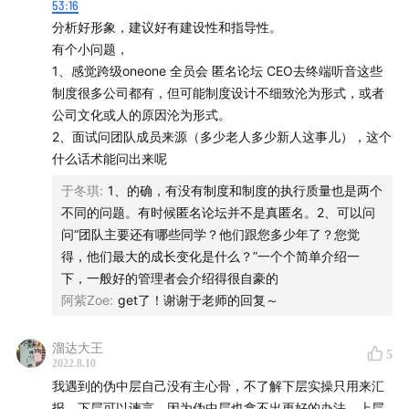
- 消除信息的壁垒，让一线的信息被看到
53:16
- 一个管理者最底线的是你至少要穿透一层，有定期的沟通
分析好形象，建议好有建设性和指导性。
机制
有个小问题，
- 看部门的状态好不好
1、感觉跨级oneone 全员会 匿名论坛 CEO去终端听音这些
- 伪中层最后一定是汇报大于业务实际的
制度很多公司都有，但可能制度设计不细致沦为形式，或者
公司文化或人的原因沦为形式。
为什么存在信息茧房？
2、面试问团队成员来源（多少老人多少新人这事儿），这个
什么话术能问出来呢
每一个人的利益都和企业的利益不完全一致。所以这个时候
于冬琪
:
1、的确，有没有制度和制度的执行质量也是两个
最好的状态就是他们把这个老板包在中间，让老板以为就自
不同的问题。有时候匿名论坛并不是真匿名。2、可以问
己做的那个每一件事。
问“团队主要还有哪些同学？他们跟您多少年了？您觉
得，他们最大的成长变化是什么？”一个个简单介绍一
下，一般好的管理者会介绍得很自豪的
那个平级的部门或者协同部门里有这个伪中层，怎么办？
阿紫Zoe
:
get了！谢谢于老师的回复～
- 对方合作时，丑话说在前面，如果他不合作，就告诉他老
溜达大王
5
板
2022.8.10
- 当遇到伪中层甩锅/抢工时，要抢在伪中层前面，因为后说
我遇到的伪中层自己没有主心骨，不了解下层实操只用来汇
的人会给老板觉得在狡辩
报，下层可以谏言，因为伪中层也拿不出更好的办法。上层