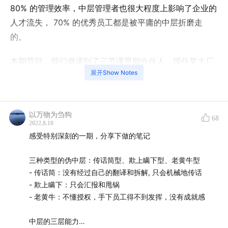
80% 的管理效率，中层管理者也很大程度上影响了企业的
人才流失， 70% 的优秀员工都是被平庸的中层折磨走
的。
本期节目，我们邀请到了三节课早期合伙人，现任某大厂
展开Show Notes
业务线 COO 的于冬琪，他从一线做起，做过中层，也做
过高管。12年的职业经历中，既被伪中层坑过，也戳破过
伪中层。
以万物为刍狗
68
2022.8.10
结合亲身经历，他将伪中层分为三种：传话筒型、欺上瞒
感受特别深刻的一期，分享下做的笔记
下型、老黄牛型。传话筒型的中层没有做到战略的翻译和
拆解，最终难以保证公司战略的落地执行，欺上瞒下型的
三种类型的伪中层：传话筒型、欺上瞒下型、老黄牛型
中层没有实际的业务能力，靠汇报和甩锅立身，老黄牛型
- 传话筒：没有经过自己的翻译和拆解, 只会机械地传话
的中层不懂得授权，凡事自己上，最终无法激发团队活
- 欺上瞒下：只会汇报和甩锅
- 老黄牛：不懂授权，手下员工得不到发挥，没有成就感
力。
中层的三层能力
针对不同类型的伪中层，他也从高管视角、中层视角、员