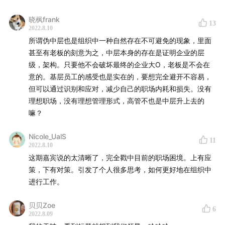
为什么大多数人都是失败的决策者？这是我看过最厉害的
答案
第一层，我们向上的，我们把它叫做战略理解能力。业务线
晓枫frank
13
2022.8.10
每日优鲜的藩镇林立，美团的苦练基本功，这个时代两种
的中层和技术线的中层还不太一样。比如你认识一个技术线
所谓伪中层也是组织中一种自然存在不可避免的现象，里面
的中层，就是你的核心的这个职责叫做带领团队支撑好产品
企业的切面
甚至有老板的刻意为之，中层本身的存在是证明企业的层
和运营提过来的产品需求。那这个时候对它的战略理解能力
级，架构。只要他不会破坏最终的企业大O，老板是不会在
的要求就会差一点。但是如果你是在产品运营销售线，中层
【关于我们】
意的。基层员工的感受也是实在的，要想完全避开不容易，
能保证自己向上链接的能力，它不能一心只盯着事，只盯着
飞书（www.feishu.cn ）是先进企业协作与管理平台，整
但可以通过识别和应对，减少自己的职场内耗和损失。没有
说我这个转化率怎么提升。然后我下一个投放渠道怎样优
合即时沟通、日历、视频会议、云文档、云盘、OKR、开
理想职场，没有理想管理形式，高管不也是中层升上去的
化，它关于商业，它起码得有基本的好奇心和尝试。
放平台等功能于一体。
嘛？
飞书 OKR （okr.feishu.cn）是飞书上的一款目标管理工
为什么那么多人喜欢当管理者？
Nicole_UalS
具， 帮助组织聚焦目标，实现战略落地。我们也有来自飞
11
2022.8.10
- 觉得当管理者才是升职
书的实践专家 ，手把手帮你的组织落地 OKR。
这期嘉宾说的太清晰了，完全戳中目前的职场困境。上有应
- 觉得更有面子
公众号/微博：飞书
策，下有对策。引发了个人很多思考，如何更好地在组织中
本节目由@声动活泼制作播出
进行工作。
哪些人不适合当管理者？
【加入听友群】
贝贝Zoe
6
- 关注更小更细更专更深的地方
2022.8.09
如果你喜欢这档节目并想和我们深度交流、结识其他志同