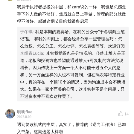
- 欺上瞒下，无论是团队的功劳还是个人的，都是他的功劳
【Staff】
我属于执行者提拔的中层，和zara说的一样，我也是总感觉
- 老黄牛型，不会授权
监制
^ Zara、小北
手下的人做的不够好，然后就自己上手做，管理的部分就做
得不够好。感谢这期节目给我很多启示
后期
^ yichen、陈太太
啥是战略理解力
文字编辑
^ 小北、yichen
于冬琪
:
我是本期的嘉宾哈。在我的公众号“于冬琪商业笔
老板拆出来的这个战略，你得知道这个战略中间到底向你提
记”里，和我的即刻上，都会经常分享一些管理技巧：怎
运营
^ Yao
出来什么样的要求，你得有同样的能力能把这个战略也拆一
么放权、怎么分工、怎么批评、怎么表扬等等。欢迎订阅
份出来。
李维青Lucia
:
其实我觉得也是分情况的。传统上堆人是王
【相关阅读】
道，老板和投资方也希望能通过堆人+可复制的方法实现
《亚马逊逆向工作法》
，作者：柯林·布里亚（Colin
为什么伪中层喜欢汇报呢
增长。因为传统上一方面一个人不可能干过五个人的总
Bryar）、比尔·卡尔（Bill Carr）。他们于20世纪90年代
和，另一方面这样的人也不可复制。但在码农等特定行业
末加盟亚马逊。在《亚马逊逆向工作法》一书中，两位长
因为相比与拿到真业务结果，汇报容易的多。
中，真的存在一个顶10个的情况，因为沟通成本会不断增
期任职于亚马逊的公司高管揭示和整理了驱动这家公司成
大。如果在一家小而美的公司，这其实并不是个问题，只
为什么不容易拿到业务结果呢？
功的工作方法和管理原则。其中，六页纸备忘录、从最佳
不过资本并不喜欢这样罢了。
客户体验出发的逆向工作法等，已经被各行各业的企业借
层级越往上，需要了解的业务信息宽度增加了，很多中层领
明明fiya
鉴使用。
14
导，人到中年就不爱学习，上进心降低。
2022.8.09
遇到复读机式的中层，真实了，推荐的《逆向工作法》已加
于冬琪的商业笔记：
如何识别出伪中层呢？
入书架。这期选题太棒啦