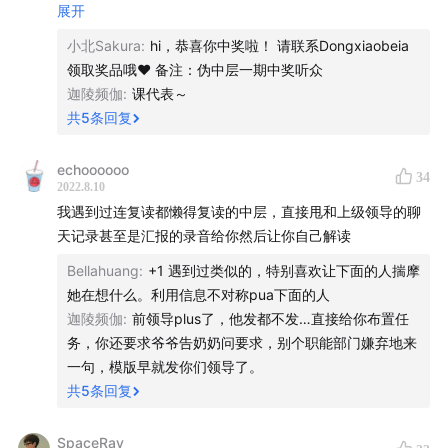
- 向上的战略理解能力
展开
工视角分别给出了建议。比如作为高管，要具备接触一线
- 业务的精专，尤其是技术、运营这一类岗位
小北Sakura
:
hi，恭喜你中奖啦！ 请联系Dongxiaobeia
信息的能力，伪中层无法生存的企业，一定是老板花了大
- 管理能力：能不能发挥好手下员工的能动性
领取奖品哦♥ 备注：伪中层一期中奖听众
量时间来获取一线信息的企业；作为普通员工，最好是在
迦陵频伽
:
课代表～
面试的时候就通过提问识别出伪中层。
如何应对伪中层
共
5
条回复
- 高层视角：大老板走到一线(包括访谈一线客户、与一线员
接下来，让我们听于冬琪聊一聊如何识别伪中层，以及识
工约谈、看一线的数据)，不接受单一的中层的二手信息；需
echoooooo
34
别出来之后如何应对，无论你在公司中处于哪个角色，都
要降低大老板获取一线信息的成本
2022.8.10
- 中层视角：（1）把信息(问题和功劳)尽可能快地传递到老
可以在节目中找到对应的方法。
我遇到过连复读都懒得复读的中层，直接甩和上级领导的聊
板处，因为往往谁先说，谁就有先发优势，后面说的在大老
天记录甚至是汇报的录音给你然后让你自己解读
板看来都是在狡辩（2）优雅地邀功；不要替老板做判断，客
本期节目福利
Bellahuang
:
+1 遇到过类似的，特别喜欢让下面的人揣摩
观地陈述数据的变化和具体过程，体现自己对业务的思考和
欢迎大家在评论区分享你听完本期节目的感受，我们会选
她在想什么。利用信息不对称pua下面的人
洞察，老板自然会 get 到这是你做出来的一个成绩
出 5 位听众，送上于冬琪推荐的《亚马逊逆向工作法》。
迦陵频伽
:
前领导plus了，他发都不发…直接给你布置任
- 员工视角：老板是伪中层，如果能汇报且为你争取利益没
务，你还要求爷爷告奶奶问要求，别个职能部门嫌弃地来
问题，但往往伪中层都会把利益归到自己身上；与伪中层相
点击获取本期飞书妙记逐字稿
一句，模版早就发你们领导了。
处：（1）不独食且有能力类型：要让伪中层觉得你是他的自
共
5
条回复
己人，为他解决问题然后你分得相应的利益（2）独食或无能
【主播】
力类型，想办法干掉或者跑路（如果是新人，可能只能跑
Zara
，飞书产品经理
路，但工作时间长了，可以想办法干掉），关键是打破信息
SpaceRay