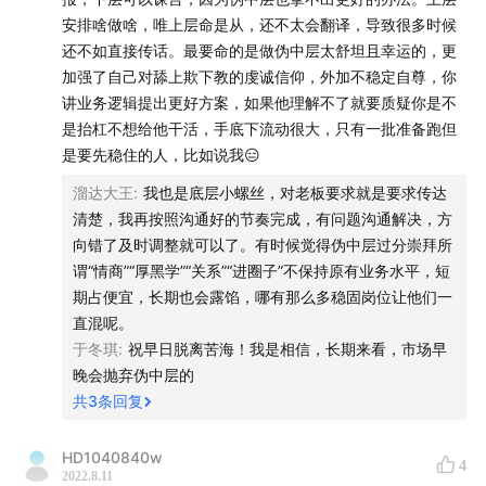
安排啥做啥，唯上层命是从，还不太会翻译，导致很多时候
怎么能优雅地让自己的功劳被上级看到，但又不显得自己在
还不如直接传话。最要命的是做伪中层太舒坦且幸运的，更
邀功？
加强了自己对舔上欺下教的虔诚信仰，外加不稳定自尊，你
讲业务逻辑提出更好方案，如果他理解不了就要质疑你是不
管理者不喜欢你替他做判断。老板做判断需要信息，让老板
是抬杠不想给他干活，手底下流动很大，只有一批准备跑但
自己归因，给他展示过程，然后让他看到你的前因后果。
是要先稳住的人，比如说我😑
溜达大王
:
我也是底层小螺丝，对老板要求就是要求传达
讲清楚说你是怎么发现的，然后发现之后你是怎样做的，在
清楚，我再按照沟通好的节奏完成，有问题沟通解决，方
什么时候看到的数据效果。
向错了及时调整就可以了。有时候觉得伪中层过分崇拜所
按照三段式做的一个陈述，什么数据发生了变化，这是客观
谓“情商”“厚黑学”“关系”“进圈子”不保持原有业务水平，短
结果。然后这个数据和谁比，然后比别人干得好，这才是你
期占便宜，长期也会露馅，哪有那么多稳固岗位让他们一
的牛，是你的功劳。
直混呢。
于冬琪
:
祝早日脱离苦海！我是相信，长期来看，市场早
晚会抛弃伪中层的
当你发现你的老板是伪中层的时候？
共
3
条回复
- 一定要让这个伪中层觉得你是他的自己人
- 让真实的信息被大老板看到
HD1040840w
4
2022.8.11