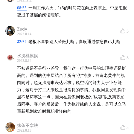
2022.11.27
08:58
一周工作六天，1/3的时间花在向上表演上。中层汇报
变成了基层的阅读理解。
Zudy
3
2022.8.14
32:52
老板不喜欢别人替做判断，喜欢通过信息自己判断
水洗桃摸摸
3
2022.8.14
不知道是不是行业差异，我们这一行伪中层的出现率还是挺
高的。遇到的伪中层结合了所有“伪”特质，营造老黄牛的氛
围同时，也无法清晰表达诉求，说空话的能力大于业务能
力，这对于打工人来说是很消耗的事情。我很同意发现伪中
层不是坏事这一点，因为在意识到老板的“纵容”以及离职前
后同事、客户的反馈后，作为执行线的人来说，是可以立马
重新规划瞅准时机职业转向的
抹茶不拿铁
3
2022.8.13