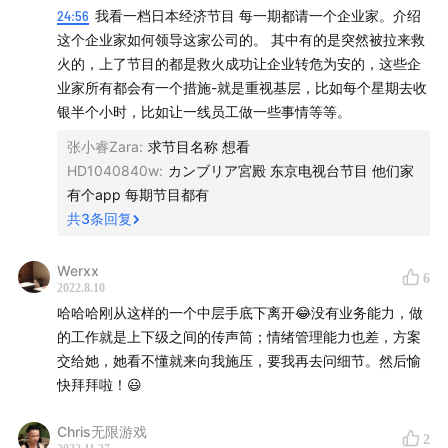
24:56
我看一档日本经济节目 每一期都请一个企业家。介绍
要不要主动地去找加二沟通？
这个企业家如何领导这家公司的。 其中有的是突然被拉来救
火的，上了节目的都是救火成功让企业转危为安的，这些企
- 第一个现象是有可能到了那个加二，他也是个伪中层。
业家所有都会有一个措施-就是重视基层，比如每个星期去收
- 老板的利益是否跟一线的员工的利益一致
银半个小时，比如让一线员工做一些事情等等。
如何在面试的时候，闭坑？
张小睿Zara
:
求节目名称 想看
HD1040840w
:
カンブリア宮殿 东京电视台节目 他们家
- 这个公司到底怎样管理，是否存在伪中层土壤
有个app 每期节目都有
- 我会问你们公司整个的目标是怎么定的？
共
3
条回复
- 目标最后的这个结果就怎么解释？
- 公司大老板会不会出现在一线员工面前，有向上反馈的渠
Werxx
6
道
2022.8.10
- 管理者本身也是一个好的管理者
哈哈哈刚从这样的一个中层手底下离开😂没有业务能力，做
- 反问他，你的过去最好的业务成果是啥
的工作就是上下级之间的传声筒；情绪管理能力也差，方案
- 团队里新老成员比例，如果高质的老员工占比很高，说明
交给她，她看不懂就来向我施压，要我再去问细节。然后愉
管理者比较靠谱
快拜拜啦！😃
Chris无限游戏
2