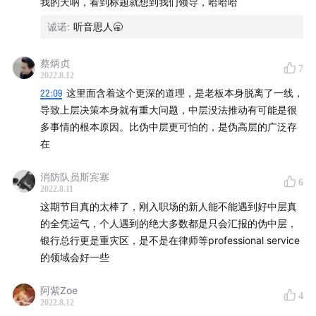
我的天呐，看到标题就想到我们领导，哈哈哈
道合的朋友，欢迎加入我们的听友群。请添加小助手
什么样的人适合做管理者？
诚诺
:
听音思人🥱
“feishuokr”，并备注你的姓名和公司，小助手会拉你进
- 能够跨越战略理解力和战略领悟力的门槛
群。
蔡炳贞
- 还要看就这个人他自己的这个业务是否专精
7
2022.8.12
- 管理能力
22:09
这里面含着这个更深的道理，是老板本身脱离了一线，
导致上层决策本身就有重大问题，中层没法推动有可能是很
错误的管理？
多事情的根本原因。比伪中层更可怕的，是伪高层的广泛存
在
- 不懂得授权，还是按照原先自己干业务的时候的方式做，
把自己搞的很累
消防队员斯宾塞
6
- 团队的成员失去主动性和成就感，越优秀的人，会越早离
2022.8.11
开
这期节目真的太棒了，刚入职场的新人能不能遇到好中层真
的全凭运气，个人遇到的绝大多数都是只会汇报的伪中层，
怎么发现伪中层？
银行总行更是重灾区，是不是在律师等professional service
的领域会好一些
- 看他们没有把时间花在自己最应该花时间的那个地方上
- 获取一手的客观信息，减少信息层级
阿紫Zoe
4
- 360环评
2022.8.12