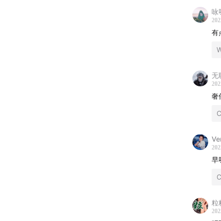
咏
202
有
无
202
奢
C
Ve
202
早
C
粒
202