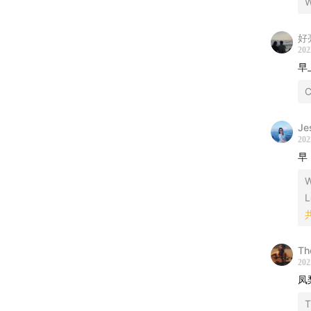
欢迎在评
好
202
《放晴早
早
C
有意品牌欢迎
Je
202
早
L
Th
202
凤
T