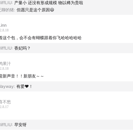
liffLIU
:
产量小 还没有形成规模 物以稀为贵啦
无聊的猪
:
但愿只是这个原因😃
inn
2.8.18
着这个包，会不会有蝴蝶跟着你飞哈哈哈哈哈
liffLIU
:
香妃吗？
鸭果汁
2.8.18
迎新声音！！新朋友～～
Wayway
:
有爱❤️！
喜不愁
2.8.17
liffLIU
:
早安呀