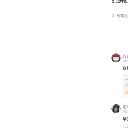
2. 怎
3. 纯
本集相
“水果皮
Wa
两个荷兰好
202
他们主动
真
煮熟，在
L
为原料，
Y
上集回
追
273. 
202
早
《放晴早