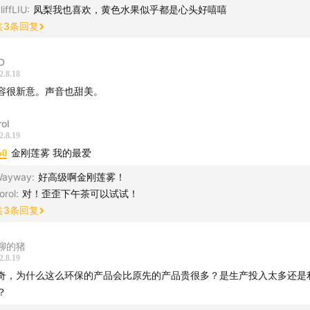
liffLIU
:
凤梨我也喜欢，黄色水果似乎都是心头好嘻嘻
共
3
条回复
D
2.8.18
容很新意。声音也甜美。
rol
2.8.19
40
金刚莲雾 我的最爱
Wayway
:
好高级啊金刚莲雾！
orol
:
对！歪歪下午茶可以试试！
共
3
条回复
聊的猪
2.8.19
奇，为什么这么环保的产品会比原先的产品贵很多？是生产投入太多还是
？