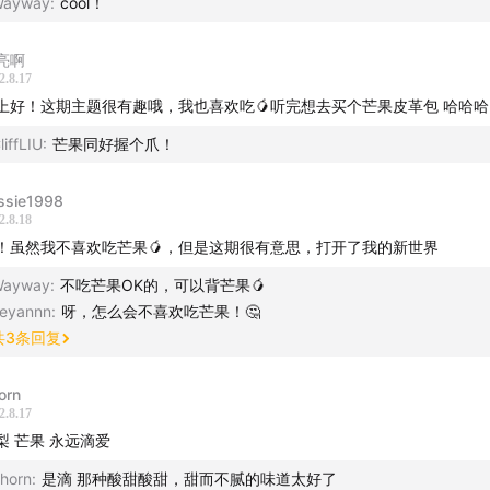
Wayway
:
cool！
论区留言，或在微博@放晴公园，分享你的故事
亮啊
2.8.17
安》第二季全网招商开放中
上好！这期主题很有趣哦，我也喜欢吃🥭听完想去买个芒果皮革包 哈哈哈
liffLIU
:
芒果同好握个爪！
联系 bd@vistopia.com.cn
ssie1998
2.8.18
！虽然我不喜欢吃芒果🥭，但是这期很有意思，打开了我的新世界
Wayway
:
不吃芒果OK的，可以背芒果🥭
eyannn
:
呀，怎么会不喜欢吃芒果！🤔
共
3
条回复
orn
2.8.17
梨 芒果 永远滴爱
horn
:
是滴 那种酸甜酸甜，甜而不腻的味道太好了