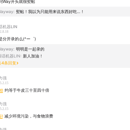
到Way开头就很熨帖
Wayway
:
熨帖！我以为只能用来说东西好吃…！
话机器LIN
2.8.18
是分开录的么(^ー゜)
Wayway
:
明明是一起录的
插话机器LIN
:
新人加油！
共
4
条回复
力强
5.2.15
00
约等于牛皮三十至四十倍
力强
5.2.15
51
减少环境污染，与食物浪费
力强