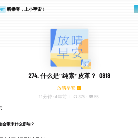
步时
勤路上
听播客，上小宇宙！
274. 什么是"纯素"皮革？| 0818
放晴早安
11分钟
·
4年前
375
·
55
示
食物会带来什么影响？