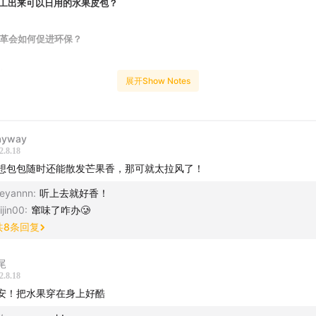
样加工出来可以日用的水果皮包？
素皮革会如何促进环保？
关
展开Show Notes
”公司
yway
兄弟在2015年，成立了一家名叫Fruitleather的公司，直译过来就是“水果
2.8.18
在当地市场回收水果和蔬菜废料，他们把被丢弃的芒果、橙子、油桃和苹果等
想包包随时还能散发芒果香，那可就太拉风了！
经过风干等工序之后，把它们制作成“纯素皮革”。经过多种测试，他们最后选
eyannn
:
听上去就好香！
选芒果，一是因为芒果的纤维比较多，二是因为荷兰废弃的芒果特别多。
ijin00
:
窜味了咋办🥲
共
8
条回复
顾
尾
怎样通过纪录片改善女性境遇？| 0817
2.8.18
安！把水果穿在身上好酷
安》每周一到周五和你见面