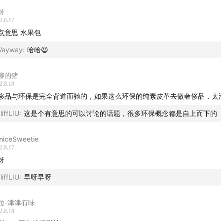
呀
2.8.17
点意思 水果包
Wayway
:
哈哈😆
聊的猪
2.8.19
侈品与环保是完全背道而驰的，如果这么环保的纯素皮革去做奢侈品，太
liffLIU
:
这是个有意思的可以讨论的话题，很多环保概念都是自上而下的
niceSweetie
2.8.17
呀
liffLIU
:
早呀早呀
粒-津津有味
2.8.18