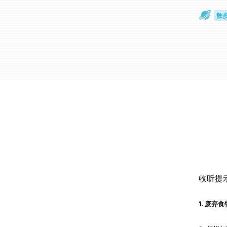
散
通
收听提
1. 废弃