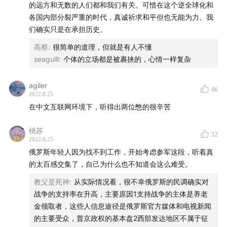
行员负责相对安全的用火箭弹标记目标的任务，而年长飞行
的远方和无数的人们都和我们有关。可惜在这个逆全球化和
员自告奋勇负责最危险的轰炸跑道的任务，理由仅仅是“我的
各国内部分裂严重的时代，真诚祈求和平但也无能为力。我
娃已经长大了”；就像节目里提到那个在国土近卫旅服役的小
们确实只是在承担历史。
哥一样，基辅之战的主力是这些二三线预备役部队，为数稀
高察
:
很简单的道理，但就是有人不懂
少的正规军拆散开带领这些辅助部队作战，用灵活的战术、
seagulll
:
个体的立场都是被裹挟的，心情一样复杂
情报系统和极大的牺牲挡住了冲往基辅的俄军，此外在基辅
战事最紧张的情况下，这些部队依旧可以得到轮换，从前线
agiler
撤换下来吃饭洗澡休息探亲，这与《zov》作者代表的俄军
46
2022.8.25
整整三个月得不到轮换和休整形成鲜明对比；安东诺夫机场
在中文互联网环境下，听得出两位憋的很辛苦
守卫的仅有一个国土近卫营300人，他们把俄军空降兵赶到
了边缘的树林并用三台车辆封锁了跑道阻止俄军运输机降
桃苏
32
落，同时乌军的su24轰炸了跑道，使俄军突袭基辅的企图破
2022.8.25
产d俄军最初是确实有突击基辅斩首泽连斯基的计划，潜伏基
俄罗斯年轻人因为找不到工作，开始考虑参军这段，听着真
辅的人员一度打到了离总统府两个街区，泽连斯基在开战时
的太百感交集了，自己为什么也不知道会这么难受。
也联系不上内阁成员，有的人甚至去送妻儿离开基辅，但是
教父是死神
:
从实际情况看，很不幸俄罗斯的民调确实对
随后这些内阁成员又重新回来，才有了泽连斯基和内阁成员
战争的支持率在升高，主要原因1支持战争的主体是养老
上传的自拍视频，这批深度报道也很值得推荐。
金领取者，这些人信息途径是俄罗斯官方媒体和电视新闻
3俄军确实存在不知道切尔诺贝利的核污染情况，一方面苏联
的主要受众，普京政权的基本盘2西部发达地区不属于征
解体三十年对切尔诺贝利的情况确实不熟悉，另一方面当时