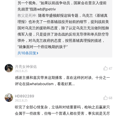
另一个视角。“如果以前战争动员，国家会在普京入侵前
战场，在人道主义组织gulagu.net的帮助下他越过芬兰边境
坂本龍一 - ZURE
先崩溃”指路wb的petriv
到了西方，出版了自己九万字的战争回忆录，不知道有没有
教父是死神
:
随着华盛顿邮报这辑专题，乌克兰《基辅真
机会《不合时宜》节目可以讲一下这部书？
菅野よう子 - wilma
理报》也补充了一些基辅战役开始前的细节，提到战前美
2 华盛顿邮报推出系列报道《俄国赌局》，原标题为《基辅
国对乌克兰的援助和态度，除了认定乌克兰无法做到抵御
之战：乌军的英勇加俄军的失误斯拯救了首都》Battle for
菅野よう子 - eine
俄军入侵，只是提供了游击战的反坦克导弹和单兵防空导
Kyiv: Ukrainian valor, Russian blunders combined to save
弹外，对乌克兰政府的态度，按照基辅真理报的描述，
the capital，详细讲述和分析了开战前美国对入侵的情报分
Ólafur Arnalds - Epilogue
“就像面对一个癌症晚期的孩子”
析、警告俄罗斯乌克兰政府、俄乌的战前准备和战时对应等
共
10
条回复
细节，里面有很多细节在本期节目可以得到印证：a俄罗斯的
【节目制作】方改则
特工的不实信息误导了俄罗斯开战的决心，而为了不引起乌
月亮女神保佑
47
克兰的警惕，甚至俄军没有事先进行针对性的训练，例如开
2022.8.25
【Logo设计】刘刘（ins: imjanuary)
战初突击安东诺夫机场就没有进行过任何演练，导致情况发
感谢主播和嘉宾带来这期播客，喜欢这样的对谈。十分之一
展超过了预期，甚至连清理乌军布置在跑道上的障碍物的预
评论在搞whataboutism，看着好累…
【互动方式】微博@不合时宜TheWeirdo
案都没有b美方对乌克兰的警告没有引起重视，泽连斯基政府
还对最后达成妥协抱有幻想，没有决心进行全面动员c美国也
HD892289
【商务合作】长期开放商务合作，可发送邮件至
68
对乌克兰的抵抗不持乐观态度，预计会迅速进入游击战，因
2022.8.25
[hibuheshiyi@126.com](mailto:hibuheshiyi@126.com)
此援助的武器也只是适合游击战的毒刺和标枪导弹d基辅之战
听完了全部心情复杂，立场和对错重要吗，枪响之后赢家只
或者私信官方微博 @不合时宜TheWeirdo
做出重大贡献的分别是轰炸安东诺夫机场的飞行员，年轻飞
会属于一些政客，但每一个普通人都在受害，事实就是无尽