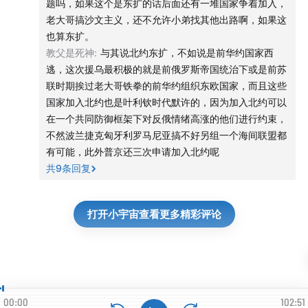
题吗，如果这个是东扩的话后面还有一堆国家争着加入，
老大哥搞沙文主义，还不允许小弟找其他出路啊，如果这
也算东扩。
教父是死神
:
与其说北约东扩，不如说是前华约国家西
逃，这次援乌最积极的就是前俄罗斯帝国统治下或是前苏
联时期挨过老大哥铁拳的前华约组织东欧国家，而且这些
国家加入北约也是叶利钦时代默许的，因为加入北约可以
在一个共同防御框架下对反俄情绪高涨的他们进行约束，
不然波兰捷克匈牙利罗马尼亚搞不好另组一个海间联盟都
有可能，此外普京还三次申请加入北约呢
共
9
条回复
打开小宇宙查看更多精彩评论
00:00
102:51