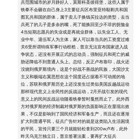
兵范围城市的岁月静好人，莫斯科圣彼得堡，这些人属于
的补给线问题只有经过切尔诺贝利不多的途径，基辅北面的
铁拳不会砸在自己身上3主要征兵区布里亚特鞑靼共和国
俄军甚至以80年代初没有标记核沾染区的地图作战，俄军士
图瓦共和国的群体，属于卖儿子换钱买拉达的类型，去当
兵对切尔诺贝利的情况也并不了解，甚至在红树林区挖掘战
兵死了的儿子是多余的嘴，死了能换回至少不菲的抚恤金
壕导致急性辐射中毒，还有士兵偷拿切尔诺贝利的高辐射样
4当短期志愿兵的失业或是再就业群体，以失业工人、无
本寄回家。
业中年、退伍军人为主体，家人可以靠当兵的工资度过难
4布查屠杀和随后东乌俄军对平民区的滥用火力无差别攻击确
关6受所谓特殊军事行动桎梏，普京无法宣布国家进入战
实是两国关系的转折点，据华盛顿邮报《基辅冒险》这篇报
争状态，还没有开展正式的总动员，强制征兵和死亡的威
道中，泽连斯基甚至在俄军从基辅撤退时都还对和谈抱有一
胁还降临不到普通人头上。总结，反正卢布靠印，战火还
丝幻想，但是他去了布查以后也被震撼到了，对俄的态度也
没烧到俄罗斯境内，这是个好战不善战的民族，大国沙文
趋于强硬。另外也据消息，制造布查惨案的远东64近卫摩步
主义和极端右翼思想在这个国度还占据着不可动摇的地
旅貌似在尼古拉耶夫战场被消灭了。
位，苏联和俄罗斯历史上还没发生过类似美国反越战运动
5赫尔松地区因为地区领导人通俄导致迅速陷落，这也是当地
那样现代意义上全民性的反战运动，2月开战引发的现代
游击活动频繁的主要原因，我见到最早的抵抗组织记录是三
意义上的民间反战运动随着铁拳暂时戛然而止了。此外西
月初一起ied爆炸事件，炸死了一名俄军随军牧师
方对俄罗斯的经济制裁对俄罗斯的负面影响正在显现出效
以上补充的信息希望对本期节目的听友有所帮助
果，不仅是影响到了国民经济和军备生产，而且还在逐渐
扩大到普通平民，征兵广告针对的就是这类陷入生活困境
的平民，宣传只要三个月就能轻松拿到200w卢布，此外
昨天乌克兰独立日，普京签署法案，要再扩大征兵