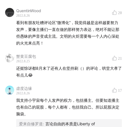
QuentinWood
20
2022.8.26
看到有朋友吐糟评论区“微博化”，我觉得越是这样越要努力
发声，要像主播们一直在做的那样努力表达，绝对不能让那
些愚昧的声音变成主流。文明的火炬需要每一个人内心深处
的火光来点亮！
蟹黄豆腐包
21
2022.8.25
还挺惊讶都8月末了还有人在坚持刷（）的评论，哄堂大孝了
有点儿😂
虚度边缘
17
2022.8.26
我支持小宇宙每个人发声的权力，包括播主。但要知道播主
也有自己的屁股，每个人都有，包括我自己。所以屁股决定
脑袋。
爱来自修罗道
:
言论自由的本质是Liberty of