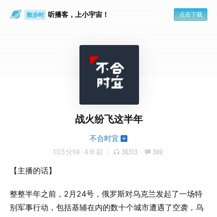
散步时
通勤路上
听播客，上小宇宙！
点击下载
战火纷飞这半年
不合时宜
103分钟
·
4年前
36313
·
369
【主播的话】
整整半年之前，2月24号，俄罗斯对乌克兰发起了一场特
别军事行动，包括基辅在内的数十个城市遭遇了空袭，乌