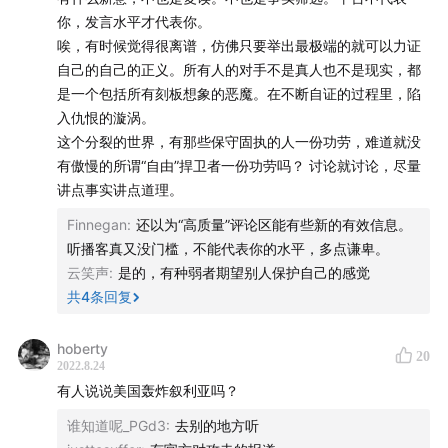
你，发言水平才代表你。
唉，有时候觉得很离谱，仿佛只要举出最极端的就可以力证
自己的自己的正义。所有人的对手不是真人也不是现实，都
是一个包括所有刻板想象的恶魔。在不断自证的过程里，陷
入仇恨的漩涡。
这个分裂的世界，有那些保守固执的人一份功劳，难道就没
有傲慢的所谓“自由”捍卫者一份功劳吗？ 讨论就讨论，尽量
讲点事实讲点道理。
Finnegan
:
还以为“高质量”评论区能有些新的有效信息。
听播客真又没门槛，不能代表你的水平，多点谦卑。
云笑声
:
是的，有种弱者期望别人保护自己的感觉
共
4
条回复
hoberty
20
2022.8.24
有人说说美国轰炸叙利亚吗？
谁知道呢_PGd3
:
去别的地方听