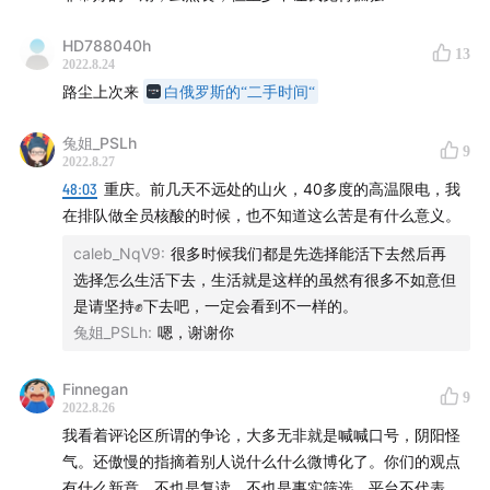
HD788040h
13
2022.8.24
路尘上次来
白俄罗斯的“二手时间“
兔姐_PSLh
9
2022.8.27
48:03
重庆。前几天不远处的山火，40多度的高温限电，我
在排队做全员核酸的时候，也不知道这么苦是有什么意义。
caleb_NqV9
:
很多时候我们都是先选择能活下去然后再
选择怎么生活下去，生活就是这样的虽然有很多不如意但
是请坚持✊下去吧，一定会看到不一样的。
兔姐_PSLh
:
嗯，谢谢你
Finnegan
9
2022.8.26
我看着评论区所谓的争论，大多无非就是喊喊口号，阴阳怪
气。还傲慢的指摘着别人说什么什么微博化了。你们的观点
有什么新意，不也是复读。不也是事实筛选。平台不代表