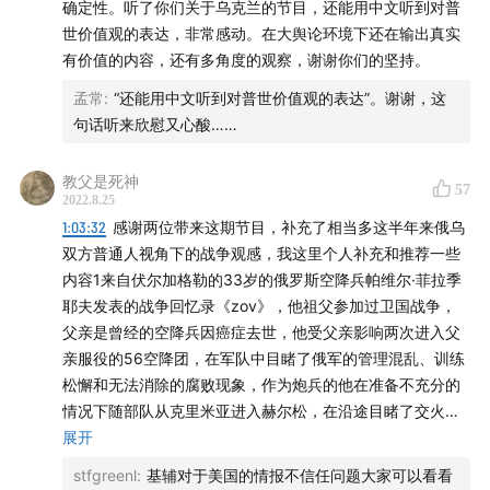
确定性。听了你们关于乌克兰的节目，还能用中文听到对普
柯义，在乌克兰的中国留学生（微博：柯义就是柯义 |
世价值观的表达，非常感动。在大舆论环境下还在输出真实
Douyin：caleb86 | 公主号：画童话的原一）
有价值的内容，还有多角度的观察，谢谢你们的坚持。
孟常
:
“还能用中文听到对普世价值观的表达”。谢谢，这
【本期主播】
句话听来欣慰又心酸……
王磬（微博@王磬）
教父是死神
57
2022.8.25
【本期剧透】
1:03:32
感谢两位带来这期节目，补充了相当多这半年来俄乌
双方普通人视角下的战争观感，我这里个人补充和推荐一些
0:02:03
与路尘的第二次对谈
内容1来自伏尔加格勒的33岁的俄罗斯空降兵帕维尔·菲拉季
耶夫发表的战争回忆录《zov》，他祖父参加过卫国战争，
1:12:27
柯义自述
父亲是曾经的空降兵因癌症去世，他受父亲影响两次进入父
亲服役的56空降团，在军队中目睹了俄军的管理混乱、训练
【本期音乐】
松懈和无法消除的腐败现象，作为炮兵的他在准备不充分的
情况下随部队从克里米亚进入赫尔松，在沿途目睹了交火、
Ólafur Arnalds - Saudade (When We Are Born)
死亡、战争带来的混乱、同胞情谊以及士兵的抢劫酗酒等行
展开
为，对战争的前景充满了失望和悲观，俄军中蔓延着迷茫的
菅野よう子 - norway
stfgreenl
:
基辅对于美国的情报不信任问题大家可以看看
情绪，他在尼古拉耶夫前线待到四月底因为伤痛被准许离开