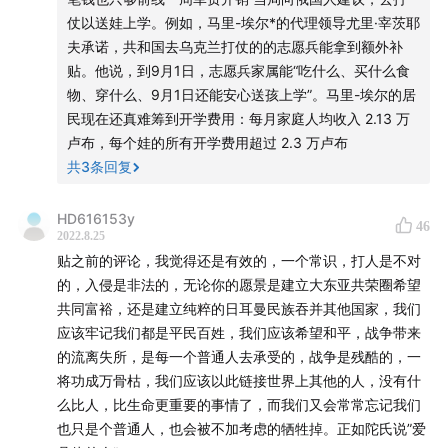
仗以送娃上学。例如，马里-埃尔*的代理领导尤里·宰茨耶
夫承诺，共和国去乌克兰打仗的的志愿兵能拿到额外补
贴。他说，到9月1日，志愿兵家属能“吃什么、买什么食
物、穿什么、9月1日还能安心送孩上学”。马里-埃尔的居
民现在还真难筹到开学费用：每月家庭人均收入 2.13 万
卢布，每个娃的所有开学费用超过 2.3 万卢布
共
3
条回复
HD616153y
46
2022.8.25
贴之前的评论，我觉得还是有效的，一个常识，打人是不对
的，入侵是非法的，无论你的愿景是建立大东亚共荣圈希望
共同富裕，还是建立纯粹的日耳曼民族吞并其他国家，我们
应该牢记我们都是平民百姓，我们应该希望和平，战争带来
的流离失所，是每一个普通人去承受的，战争是残酷的，一
将功成万骨枯，我们应该以此链接世界上其他的人，没有什
么比人，比生命更重要的事情了，而我们又会常常忘记我们
也只是个普通人，也会被不加考虑的牺牲掉。正如陀氏说”爱