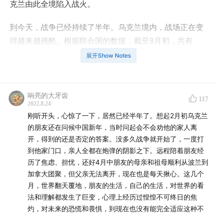
克兰由此全境陷入战火。
到今天，战争已经持续了半年。乌克兰境内，战场正在变
得越来越残酷。根据联合国的数据，截至8月初，共有
5400位平民失去了生命。乌克兰之外，数以百万计的难民
展开Show Notes
流亡至欧洲，能源危机、粮食危机等由战争所引发的次生
危机在全球各地此起彼伏。站在半年的节点上，我们想要
回看，这场战争如何改变了乌克兰？又如何改变了我们今
响亮的大牙齿
117
2022.8.24
天生活的世界？
刚听开头，心惊了一下，居然已经半年了。想起2月初乌克兰
的朋友还在问候中国新年，当时问起会不会劝他的家人离
在这期节目里，你将听到两个部分的分享。第一部分是主
开，得到的还是否定的答案。没多久战争就开始了，一度打
播与俄罗斯观察家路尘的对谈。第二部分是在乌克兰做志
到他家门口，亲人全都在炮弹的阴影之下。远程陪着朋友经
愿者的中国留学生柯义的自述。
历了焦虑、担忧，还好4月中朋友的母亲和祖母顺利从波兰到
加拿大团聚，但父亲无法离开，现在也是每天揪心。这几个
【本期嘉宾】
月，世界翻天覆地，朋友的生活，自己的生活，对世界的看
法和理解都发生了巨变，心理上经历过惶惶不可终日的焦
路尘，俄罗斯观察家（微博：@路尘_把名字改短）
灼，对未来的恐慌和畏惧，到现在也没有能完全适应这种不