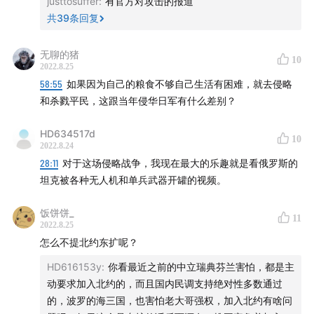
justtosuffer
:
有官方对攻击的报道
共
39
条回复
无聊的猪
10
2022.8.25
58:55
如果因为自己的粮食不够自己生活有困难，就去侵略
和杀戮平民，这跟当年侵华日军有什么差别？
HD634517d
10
2022.8.24
28:11
对于这场侵略战争，我现在最大的乐趣就是看俄罗斯的
坦克被各种无人机和单兵武器开罐的视频。
饭饼饼_
11
2022.8.25
怎么不提北约东扩呢？
HD616153y
:
你看最近之前的中立瑞典芬兰害怕，都是主
动要求加入北约的，而且国内民调支持绝对性多数通过
的，波罗的海三国，也害怕老大哥强权，加入北约有啥问