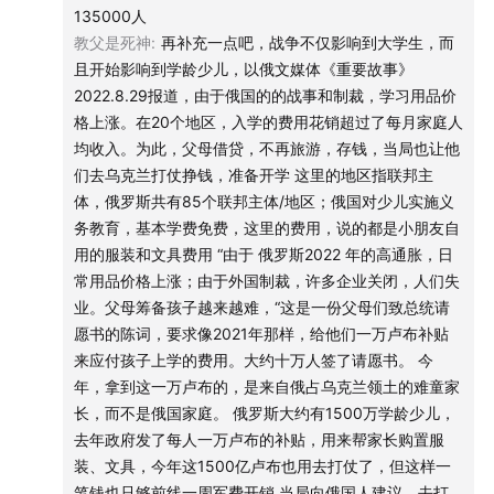
135000人
教父是死神
:
再补充一点吧，战争不仅影响到大学生，而
且开始影响到学龄少儿，以俄文媒体《重要故事》
2022.8.29报道，由于俄国的的战事和制裁，学习用品价
格上涨。在20个地区，入学的费用花销超过了每月家庭人
均收入。为此，父母借贷，不再旅游，存钱，当局也让他
们去乌克兰打仗挣钱，准备开学 这里的地区指联邦主
体，俄罗斯共有85个联邦主体/地区；俄国对少儿实施义
务教育，基本学费免费，这里的费用，说的都是小朋友自
用的服装和文具费用 “由于 俄罗斯2022 年的高通胀，日
常用品价格上涨；由于外国制裁，许多企业关闭，人们失
业。父母筹备孩子越来越难，“这是一份父母们致总统请
愿书的陈词，要求像2021年那样，给他们一万卢布补贴
来应付孩子上学的费用。大约十万人签了请愿书。 今
年，拿到这一万卢布的，是来自俄占乌克兰领土的难童家
长，而不是俄国家庭。 俄罗斯大约有1500万学龄少儿，
去年政府发了每人一万卢布的补贴，用来帮家长购置服
装、文具，今年这1500亿卢布也用去打仗了，但这样一
笔钱也只够前线一周军费开销 当局向俄国人建议，去打