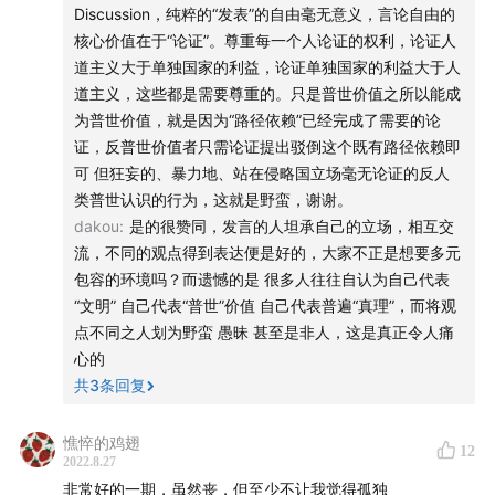
Discussion，纯粹的“发表”的自由毫无意义，言论自由的
核心价值在于“论证”。尊重每一个人论证的权利，论证人
道主义大于单独国家的利益，论证单独国家的利益大于人
道主义，这些都是需要尊重的。只是普世价值之所以能成
为普世价值，就是因为“路径依赖”已经完成了需要的论
证，反普世价值者只需论证提出驳倒这个既有路径依赖即
可 但狂妄的、暴力地、站在侵略国立场毫无论证的反人
类普世认识的行为，这就是野蛮，谢谢。
dakou
:
是的很赞同，发言的人坦承自己的立场，相互交
流，不同的观点得到表达便是好的，大家不正是想要多元
包容的环境吗？而遗憾的是 很多人往往自认为自己代表
“文明” 自己代表“普世”价值 自己代表普遍“真理”，而将观
点不同之人划为野蛮 愚昧 甚至是非人，这是真正令人痛
心的
共
3
条回复
憔悴的鸡翅
12
2022.8.27
非常好的一期，虽然丧，但至少不让我觉得孤独