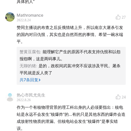
具体的人”
Mathromance
27
2022.8.24
赞同主播说的布查之后反俄情绪上升，所以南京大屠杀引发
的国内对日仇恨，其实也是自然而然的事情。希望一碗水端
平。
蟹黄豆腐包
:
能理解它产生的原因不代表支持仇恨和以怨
报怨啊，这是两码事儿。
无聊的猪
:
是的，政权间武装冲突不应该涉及平民。屠杀
平民就是反人类了
共
7
条回复
热心市民尤先生
24
2022.8.26
作为一个有核物理背景的理工科出身的人必须要指出：核电
站是永远不会发生“核爆炸”的…有的只是其他东西的爆炸会造
成放射性物质的泄漏。但核电站会发生“核爆炸”是事实错
误。