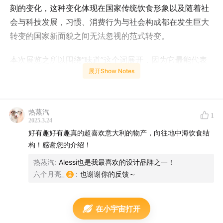
刻的变化，这种变化体现在国家传统饮食形象以及随着社
会与科技发展，习惯、消费行为与社会构成都在发生巨大
转变的国家新面貌之间无法忽视的范式转变。
本次展览之所以围绕“味道”这个词展开，因为它最能代表
展开Show Notes
个人与社会之间的关系，代表与食物相关的主题的复杂
性。对意大利人来说，‘味道’这个词包含了比食物本身更多
的烟火气和乐趣。人们发明各种各样精巧的工具来制作食
热蒸汽
物，人们慷慨地邀请亲朋相聚在餐桌前，人们相互分享各
1
2025.3.24
种食物与食谱，人们的记忆里充满了各种食物的香气与滋
好有趣好有趣真的超喜欢意大利的物产，向往地中海饮食结
味......
构！感谢您的介绍！
热蒸汽
:
Alessi也是我最喜欢的设计品牌之一！
刘悦在五月前去观展，回到米兰后仔细研读了展览的同名
六个月亮_
:
也谢谢你的反馈～
书籍，本期节目她将与大家分享一些观展心得。
本期封面照片取自CamuffoLab设计工作室网站，由摄影
在小宇宙打开
师Marco Cappelletti拍摄🙏🏻