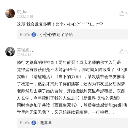
07:05
读了停不下来的圣严法师的自传
08:08
杨定一 教授对于「经」的理解：这些字句本身就
眺_liz
5
2022.10.19
是活的
这期 我会反复多听！比个小心心(*˘︶˘*).｡.:*♡
科学和神学的和解
RioYe
:
小心心收到了哈哈
10:20
科学脑的裂缝：是空性进来的地方
莫瑞妮儿
3
10:54
反而是 Cen 开始放下灵性
2025.4.18
11:44
再次了解灵性，但不是有所求
修行之路真的很神奇！两年前买了成庆老师的佛学入门课，
觉得蛮有收获但是不太能get全部，同时期又陆续看了《臣服
12:02
现代科学是在非常不友好的环境下诞生的
实验》《清醒地活》《当下的力量》，某次读书会书友推荐
12:43
从一个极端到另一个极端
了杨定一，然后才找到了你们播客，还因为书友提及胡因梦
13:24
科学的时间尺度其实很短，我却把它当做了全部
老师然后去读了她的自传，开始接触到克里希那穆提、东西
14:42
科学的边界
方玄学，今年读到了我的人生之书《新世界 灵性的觉醒》，
15:11
鬼魅的「量子力学」
同时也参加了共读《西藏生死书》，然后突然感觉能get到佛
18:13
「也许他们能解释，但是不敢解释」
学里的无常无我了，又开始继续看宗萨、一行禅师。。
19:39
意识和身体的关系
RioYe
:
随喜🙏
20:06
「压力有害身体健康」的实验