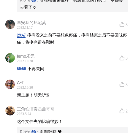
有条件」
去看了☺️
37:30
「全部的生命」是什么？
37:34
「本我和一体意识之间是什么关系？」
早安我的坏尼莫
3
2022.11.17
37:44
拉玛那上师的比喻：电影画面和荧幕
29:47
疼痛没来之前不要想象疼痛，疼痛结束之后不要回味疼
38:32
尝试比喻：就像是人像模式下的「舞台光」效果
痛，将疼痛留在那时
39:38
「空性是让你可以转移焦点」
40:47
Rio 的新比喻：电脑桌面和桌面的文件夹
lemo乐无
3
2022.10.28
45:12
「我以前寻求的是一种挣脱，而不是解脱」
59:59
不再去问
46:00
「我们很多时候在用心智解决心智的问题」
46:48
有限的语言无法表达无限的「一体意识」
A-T
3
2022.10.20
47:05
拉玛那上师：静默的力量
新主题！明天听👂
48:06
李嗣涔教授：「骗人骗几千年没意思」
48:46
Cen 和 Rio 的误区
三角铁演奏员曲奇奇
2
49:40
「解脱是你要跳出任何的知识」
2023.5.24
这个文件夹的比喻很妙！
50:37
我们怎么用局限的「本我」去理解无限的「一体
意识」？
RioYe
:
谢谢鼓励 ❤️