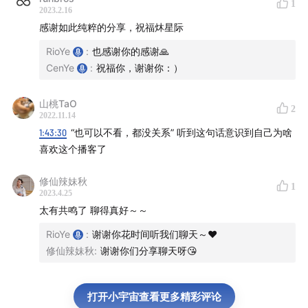
臣服于生活是不是等于消极？
1
2023.2.16
1:14:52
和绿城的对抗：当我们去祝福水管
感谢如此纯粹的分享，祝福炑星际
1:19:01
「宇宙基本法则：越抵抗越真实，越抵抗越延
RioYe
:
也感谢你的感谢🙏
续」
CenYe
:
祝福你，谢谢你：）
1:20:46
痛苦起源于「分别心」
1:21:57
「只不过是一些粒子和粒子的交换罢了」
山桃TaO
2
1:22:47
「连情绪都是不存在的」
2022.11.14
1:43:30
“也可以不看，都没关系” 听到这句话意识到自己为啥
1:23:18
大自然都是和「一体意识」连接的
喜欢这个播客了
1:23:30
「所有的一切都是你，慈悲是你全部生命的一部
分」
修仙辣妹秋
1
1:24:27
「平等心」：轻轻松松地欣赏每一个瞬间
2023.4.25
太有共鸣了 聊得真好～～
1:25:13
「当你照顾好你自己，世界会照顾它自己」
1:25:54
「不是你在活出生命，而是让生命来活你」
RioYe
:
谢谢你花时间听我们聊天～❤️
1:26:39
醒觉之后：看山还是山
修仙辣妹秋
:
谢谢你们分享聊天呀😘
1:27:16
「不用追逐下一个瞬间，每个瞬间都是平等的」
1:28:39
「你在人间是一个管道，让意识流过你的身体」
打开小宇宙查看更多精彩评论
1:31:14