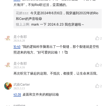
1:04:54
无知是苦：十个傻子渡河的故事
片海洋”，不知Rio听过没，蛮震撼的。
1:06:15
「修道」也是双向选择
花娇zzz
:
今天是2024年6月6日，我穿越到2022年的Rio
1:06:29
修道的误区1：修行几十年，却越来越不快乐
和Cen的声音啦😄
1:07:48
猫上上啊
修道的误区2：我们投射了自己的预期在修行人
:
mark 一下 2024.6.23 我也穿越啦～
身上
是小鱼耶
1:08:24
修道的误区3：把期望寄托在几天的朝拜里面
2
2024.6.20
1:09:01
「你其实根本没有清净的世界可以回去」
10:40
“我的逻辑科学脑凿出了一个裂缝，那个裂缝就是空性
1:09:35
没有任何苦修可以让一个人成道
照进来的地方。”好可爱的比喻！！🥰
1:10:23
公交车的比喻：希望在财富自由站下车
是小鱼耶
1:11:09
就像在「炑星迹」打车去「炑星迹」
2
2023.4.16
1:12:19
「你的终点就是你的起点，你的结果就是你的过
再次听完了缘起的这期。不抵抗，都接受，让生命来活我。
程」
1:12:59
「原来出家是一件这么令人快乐的事情」
武曲Carter
2
2023.3.13
尝试领悟「空性」的生活是什么状态？
43:36
桌面和文件夹的精妙比喻
runbros
1:13:44