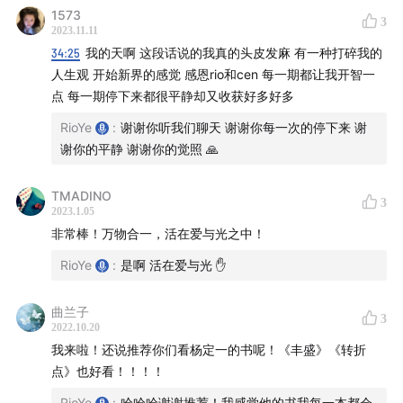
22:37
「想象的失血死亡」和「巫毒之死」
1573
3
2023.11.11
23:50
「幻肢痛」和镜箱设备
34:25
我的天啊 这段话说的我真的头皮发麻 有一种打碎我的
25:36
「安慰剂效应」本身就是在证明相信的力量
人生观 开始新界的感觉 感恩rio和cen 每一期都让我开智一
26:42
伦敦出租车司机的大脑海马体
点 每一期停下来都很平静却又收获好多好多
27:29
莱比锡「马克斯．普朗克学院」的同理心研究
RioYe
:
谢谢你听我们聊天 谢谢你每一次的停下来 谢
29:10
最近一次的看牙经历：不要想象也不要延长疼痛
谢你的平静 谢谢你的觉照 🙏
30:26
我们限定了自己的无所不能
31:05
「也许我们习以为常的东西才是不正常的」
TMADINO
3
32:38
「原来女孩子也可以喜欢女孩子」
2023.1.05
非常棒！万物合一，活在爱与光之中！
定义和概念
RioYe
:
是啊 活在爱与光 ✋
33:24
「本我」是什么？
曲兰子
「当初我们误以为他是我自己，然后用我们的一生来满
3
2022.10.20
足他，让他快乐」
我来啦！还说推荐你们看杨定一的书呢！《丰盛》《转折
35:40
「真我」/「一体意识」是什么？
点》也好看！！！！
「从相对转成绝对，从有限转成无限，从有条件转成没
RioYe
:
哈哈哈谢谢推荐！我感觉他的书我每一本都会