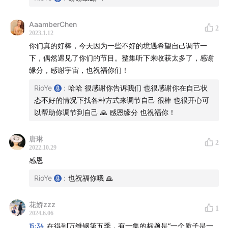
52:04
六祖：「并无指教，只强调见性。不言禅定、解
脱。」
AaamberChen
2
2023.1.12
52:56
二元是一种平衡也是一种加固，还是一把钥匙
你们真的好棒，今天因为一些不好的境遇希望自己调节一
53:33
文件夹和桌面并不是对立的关系
下，偶然遇见了你们的节目。整集听下来收获太多了，感谢
54:55
「今天就是用认知产生的虚像创造更多的虚像，
缘分，感谢宇宙，也祝福你们！
试图让大家理解实相」
RioYe
:
哈哈 很感谢你告诉我们 也很感谢你在自己状
55:14
「三摩地」/「第四境地」是什么？
态不好的情况下找各种方式来调节自己 很棒 也很开心可
「你可以连通有形有相的世界和无形无相的世界」
以帮助你调节到自己 🙏 感恩缘分 也祝福你！
唐琳
2
2022.10.29
如何「修道」？
感恩
RioYe
:
也祝福你哦 🙏
59:12
拉玛那上师的方式：「参究自我」
「用来搅动火堆的棍杖，最终也会烧掉它自己」
花娇zzz
1
1:02:34
「你在害怕什么？」「是谁在害怕？」
2024.6.06
1:04:12
是你挡住了自己，觉得大象就是一根绳子
15:34
在得到万维钢第五季，有一集的标题是“一个质子是一