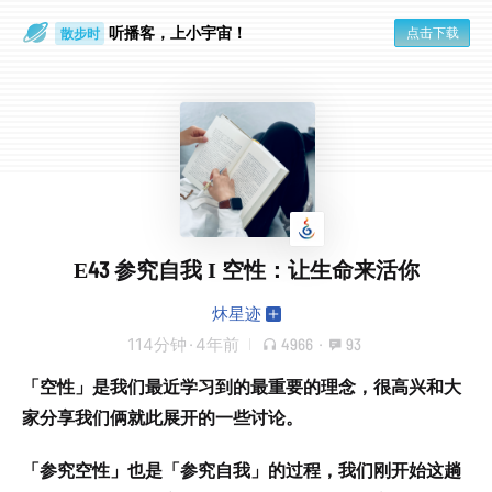
听播客，上小宇宙！
点击下载
散步时
通勤路上
E43 参究自我 I 空性：让生命来活你
炑星迹
114分钟
·
4年前
4966
·
93
「空性」是我们最近学习到的最重要的理念，很高兴和大
家分享我们俩就此展开的一些讨论。
「参究空性」也是「参究自我」的过程，我们刚开始这趟