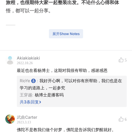
旅程，也很期待大家一起整装出发。不论什么心得和体
悟，都可以一起分享。
——
展开Show Notes
Rio 摘出来的一些时间戳：
为什么要聊「空性」
Akiakiakiaki
5
2022.10.26
01:26
Rio 的缘起
最近也在看杨博士，这期对我很有帮助，感谢感恩
02:07
「空性」的三种误解
RioYe
:
我好开心啊，可以对你有所帮助，我们也是在
03:35
击中 Rio 的一句话：「如果学生灵性修行的努力
学习的道路上，一起参究
程度能有进修自我的一半，那么他们在短时间内就成佛
王穿越
:
杨博士是播客吗
了。」
共
3
条回复
04:23
错综复杂的作者们以及他们的书
06:11
Cen 的缘起
武曲Carter
6
2023.3.13
06:19
冥想时候看见的佛经
佛陀不是教我们做个好梦，佛陀是告诉我们梦醒就好。