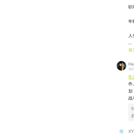
职
年
人
资
展
H
负
202
16:
第
作
划
年
战
如
职
在
X