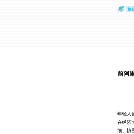
散
通
前阿里
年轻人
在经济
细、慎