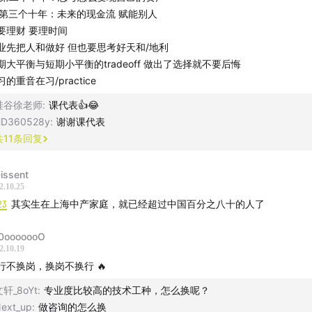
) 第三个十年：未来的现金流 赋能别人
硅谷连续创业者、高管、投资人、斯坦福商学院客座讲师，「科
要理财 要理时间
播，推特账号（@H0wie_Xu），公众号（硅谷云）
业先把人和做好 但也要思考好天和/地利
嘉御资本创始合伙人兼董事长，前阿里巴巴CEO
期大平衡与短期小平衡的tradeoff 做出了选择就不要后悔
习的重音在习/practice
题
硅谷徐老师
:
课代表👍😂
业后第一个十年如果要跳槽，最好把工资高低的优先级往后放
D360528y
:
谢谢课代表
其去买别人的股票，不如趁年轻去印一张属于自己人生的股票
共
11
条回复
么利用好碎片化时间？不如消灭碎片化时间
注细节，但是也要抬头看路
Dissent
使你有资格躺平，也不要躺平
2.10.25
23
其实生在上海中产家庭，就已经超过中国百分之八十的人了
年与马云是一个双向选择
作与生活之间的平衡怎么选都可以，最重要的是不后悔自己的
0ooooooO
2.10.19
读
行不换岗，换岗不换行 🔥
轩_8oYt
:
专业度比较高的技术工种，怎么换呢？
节目：
S6E30｜从犹太人的教育到特斯拉的护城河，与马斯克同
ext_up
:
做咨询的怎么换