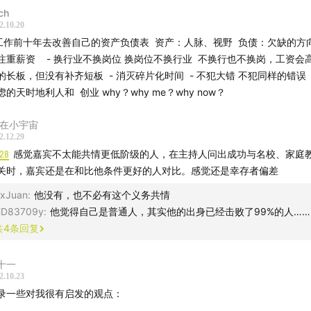
ch
2.10.20
 工作前十年去改善自己的资产负债表 资产：人脉、视野 负债：欠缺的方
注重薪资 - 换行业不换岗位 换岗位不换行业 不换行也不换岗，工资会
的长板，但没有补齐短板 - 消灭碎片化时间 - 不犯大错 不犯同样的错误 
虑的天时地利人和 创业 why？why me？why now？
0在小宇宙
2.12.29
:28
感觉嘉宾不太能共情更低阶级的人，在主持人问出成功与名校、家庭
关时，嘉宾还是在和比他条件更好的人对比。感觉还是幸存者偏差
xJuan
:
他没有，也不必有这个义务共情
D83709y
:
他觉得自己是普通人，其实他的出身已经击败了99%的人……
共
4
条回复
十一
2.10.23
录一些对我很有启发的观点：