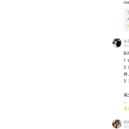
m
欢迎加
订阅方
国内支
国外支
「声动
鱼
听众打
202
​
们在此
​
街坊，
​
择
每周
​
事。
每季
​
同里
你也
​
展
长
关于声
想
202