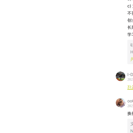
c
徐皞，
不
道」主
创
卫哲，
长
学
主要话
07:30
毕
H
15:43
与
18:25
怎
23:00
关
I-
38:26
即
202
31:
44:25
当
54:13
工
oo
202
延伸阅
换
文
往期
N