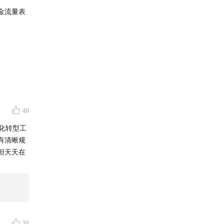
金流量表
40
化转型工
有清晰规
但天天在
的股票不
收益最大
38