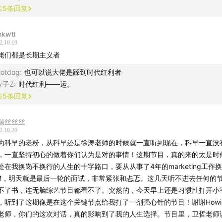
收官之谈｜硅谷徐老师
共
5
条回复
节目：
S6E14｜这轮硅谷大裁员和之前有什么不一样？
节目：
S6E03 硅谷徐老师｜对话 Lane Bess：坐火箭就像坐 Ube
kwtl
岛
卫哲：贵人成全你，小人成就你
2.10.19
佬们都是长期主义者
乐
otdog
:
也可以说大佬是踩到时代红利者
nals - Marten Moses
萱子Z
:
时代红利——运。
共
5
条回复
作
信宇
瑞丝丝丝
uke
2.10.20
陈太太
为科早的老粉，从科早还是徐涛老师的时候就一直听到现在，科早一直没
，一直坚持初心的做着你们认为是对的事情！这期节目，真的来的太是时
计：饭团
处在我换岗不换行的人生的十字路口，要从从事了4年的marketing工作
M，明天就是最后一轮的面试，非常紧张和忐忑。这几天听不进去任何的
目
不了书，连无脑综艺节目都看不了。突然的，今天早上还是习惯性打开小
早知道」，全新改版后为「What's Next｜科技早知道」。放
，听到了这期像是在这个关键节点给我打了一剂强心针的节目！谢谢Howi
技发展，关注商业格局变化。
老师，你们的这次对话，真的影响到了我的人生选择。节目里，卫哲老师