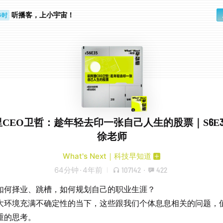
步时
听播客，上小宇宙！
勤路上
CEO卫哲：趁年轻去印一张自己人生的股票｜S6E3
徐老师
What's Next｜科技早知道
64分钟
·
4年前
107142
·
422
如何择业、跳槽，如何规划自己的职业生涯？
大环境充满不确定性的当下，这些跟我们个体息息相关的问题，
重的思考。