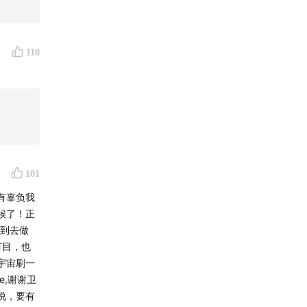
r
110
101
有辜负我
候了！正
换到去做
节目，也
宇宙刷一
眼全球，
e,谢谢卫
说，要有