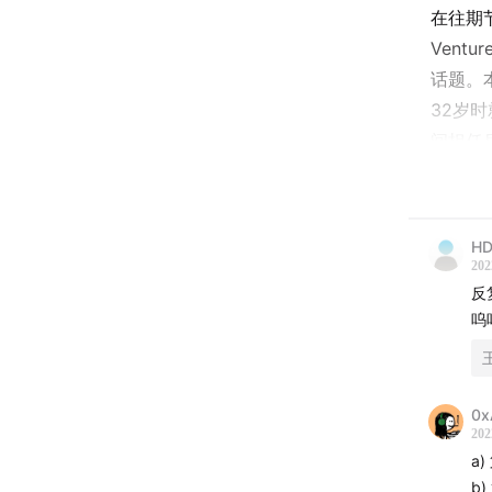
在往期
Vent
话题。
32岁时
间担任
的？在
试在以
助：
HD
202
年轻
反
走出
呜
与其
既要
即便
0x
202
工作
a
本期人
b