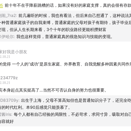
音碰撞世界」，声动活泼致力于为人们提供源源不断的思考养料
于消灭碎片化时间想到了之前学的: ​做事情/时间规划，按紧急和重要象限
05
前十年不在乎降薪跳槽的话，如果没有好的家庭支撑，真的会很有存
1. 减少紧急重要的事
还有这些播客：
声东击西
、
What's Next｜科技早知道
、
声动早
2. 外包紧急不重要的事
闹_7ra2
:
前几遍听的时候，我也有看法，但后来自己想通了，这种说法
3. 不做不紧急不重要的事
HY酱
、
跳进兔子洞
、
反潮流俱乐部
、
泡腾 VC
、
一种普通家庭孩子的自我束缚，普通家庭的父母对孩子有期待，孩子毕业
4. 多做不紧急但重要的事
变现，但从人生长期来看，3个十年的职业路径更能积攒财富
你想获取热门节目文字稿，请添加微信公众号
声动活泼
米伊哈尔
:
我也这样觉得，普通家庭真的很急知识与技能的变现。
想与我们交流，欢迎到
即刻
找到我们
待你给我们写邮件交流，邮箱地址是：
ting@sheng.fm
家好我是小朋友
你喜欢我们的节目，欢迎
打赏
支持，或把我们的节目推荐给朋
2.10.21
的觉得 一个人的“成功”是原生家庭、外界教育、自我觉醒多种因素共同作
l Guest: 卫哲.
234779z
2.10.21
宾本身起点其实挺高了…当然不可否认自身的努力也很重要。
D83709y
:
出生于上海，父母不算高知但也是普通知识分子了，还完全
有的时代红利。本90后感觉只能羡慕了。
酱Iris
:
每个人都有自己经验的局限性，不必苛求，求同寸异，吸取对自
内容就好