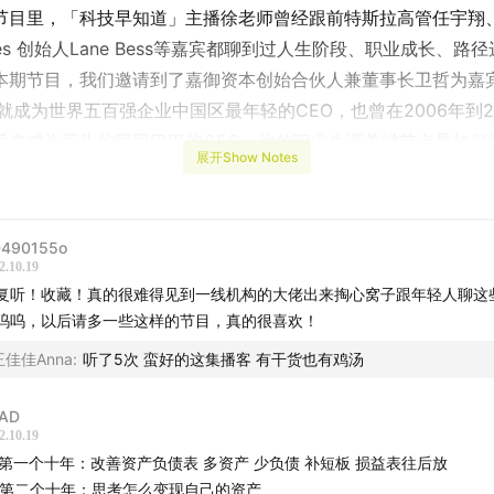
节目里，「科技早知道」主播徐老师曾经跟前特斯拉高管任宇翔、B
ures 创始人Lane Bess等嘉宾都聊到过人生阶段、职业成长、路
本期节目，我们邀请到了嘉御资本创始合伙人兼董事长卫哲为嘉
就成为世界五百强企业中国区最年轻的CEO，也曾在2006年到20
后来成为巨头的阿里巴巴的CEO，他的职业生涯关键节点是如何
展开Show Notes
节目中，徐老师与卫哲共同探讨了他们两位一路走来的经验与思
下几个方面展开，希望能给现在初入职场的年轻朋友们一些可供
490155o
2.10.19
人找工作换工作，不妨考虑新行业、新公司、新部门、新岗位、
复听！收藏！真的很难得见到一线机构的大佬出来掏心窝子跟年轻人聊这
校园后的每一个十年，重点应该放在不同方面
呜呜，以后请多一些这样的节目，真的很喜欢！
想办法怎么利用好碎片化时间，不如想办法消灭碎片化时间
王佳佳Anna
:
听了5次 蛮好的这集播客 有干货也有鸡汤
做对的选择，也要把事情做对
你有资格躺平，也不要躺平
AD
2.10.19
与生活的平衡，要看你追求每天平衡、每年平衡还是整个人生的
) 第一个十年：改善资产负债表 多资产 少负债 补短板 损益表往后放
物
) 第二个十年：思考怎么变现自己的资产