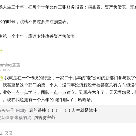
场人生三十年，把每个十年比作三张财务报表：损益表、资产负债表、现
轻的时候，跳槽不要过多关注损益表。
生第一个十年，应该专注改善资产负债表
产：你懂的知识、你会的专业技能、人脉
开
anming藻藻
债：不懂的就是负债
2.10.22
29
我就是在一个传统的行业，一家二十几年的“老”公司的新部门参与数字
二个十年关注损益表，第三个十年关注现金流量表
。我甚至是这个部门的第一个人，没同事没流程没考核甚至只有方向但没
，业务一点一点学习，团队一点一点建立。到现在六年了，天天埋怨累，
轻的时候，第一个十年乃至第二个十年，不要理财要理时间，与其买别人
斗。现在我也拥有一个六年的“老”团队了，哈哈哈。
印一张属于自己人生的股票
特务头子_Molly
:
真的很棒！！！！！！人生就是战斗
场选择
奶奶喜欢来福的狗
:
厉害厉害👍
跳槽的时候按照这个角度考虑尽量做到：换行不换岗，换岗不换行，才能
YZ_又又