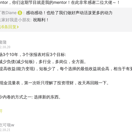
entor，你们这期节目就是我的mentor！在此非常感谢二位大佬～！
入
声动胡同会员计划
丁教Diane
:
感动感动！也给了我们做好声动活泼更多的动力
式：
大家好我是小朋友
:
祝顺利！
付渠道（年付）
共
6
条回复
付渠道（月付）
胡同」是以声动活泼北京办公室所在的前永康胡同为灵感，为喜
隆隆
造的一款社区产品。我们希望在这样的社区里，能让有价值共识
2.10.20
职场3个10年，3个张报表对应3个目标:
获得更多源源不断的思考养料，彼此支持和成长。如果你加入成
1. 减少负债(减少短板)，多行业，多岗位，全方面。
将获得以下与我们保持更亲密连接的机会：
2. 提高收益(能力变现)，短板少了，每个选择的最低收益就会高，相当于有
。
三封 newsletter 形式的「胡同来信」，获得更多节目之外的信
3. 现金流量表，第一次听只理解了投资理财，改天再回顾一下。
胡同来信试读：
「教主来信｜像记账一样，记下你花出去的时间
度举办一场线上或线下活动，例如已举办了三期的
「露天演讲台
减少内卷的方式之一: 选择新的东西。
的清醒梦」快闪活动。
可以在邮件中和我们讨论或询问任何事，我们都会一一邮件回复
管理碎片化时间最佳方式是消灭它，不要置身于过度琐碎的时间里，不利于
开
。
动活泼
吃可颂w
2.10.21