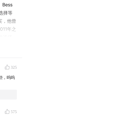
ess
径选择等
宾，他曾
11年之
做选择
考，并尝
参考的帮
325
新任务
些，呜呜
575
平衡