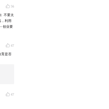
56
向 不要太
高，利用
- 创业要
47
教育是否
47