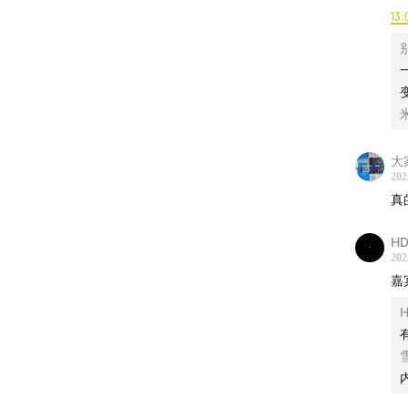
「用声
关
13:
​
我们
​
别
​
业W
​
如果
如果
也期
大
如果
202
真
Specia
HD
202
嘉
H
雪