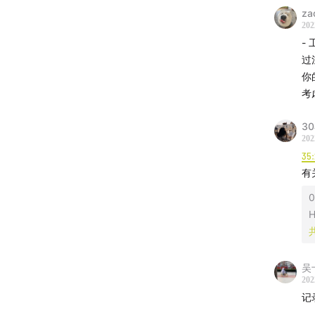
za
202
-
过
你
考
3
202
35
有
0
H
吴
202
记