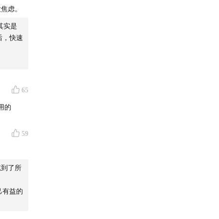
。
:
款焦虑。
咖啡
、
商
其实是
后，快速
65
友
用的
59
吃到了所
己有益的