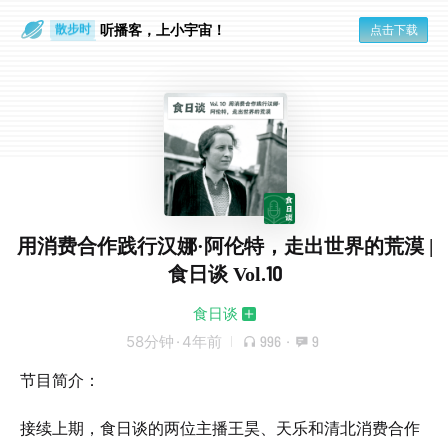
散步时
听播客，上小宇宙！
点击下载
通勤路上
用消费合作践行汉娜·阿伦特，走出世界的荒漠 |
食日谈 Vol.10
食日谈
58分钟
·
4年前
996
·
9
节目简介：
接续上期，食日谈的两位主播王昊、天乐和清北消费合作