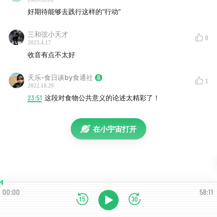
个话题，但她的思想是组建清北消费合作社这一行动的思
好期待能够去践行这样的“行动”
想源泉。
三和弦小天才
05:38
用阿伦特的思想去它反思日常生活：哪一部分是劳
0
2023.4.17
动，哪一部分是工作，哪一部分是真正意义上的行动？
收音有点不太好
09:23
行动的两个特点：过程不可控，结局结果不可预
天乐-食日谈by食通社
1
2022.10.29
测。人类的两种能力：承诺与宽恕。
23:51
这段对食物公共意义的论述太精彩了！
14:18
阿伦特认为，人生活的意义，让我们生而为人的，不
是作为一个劳动者、为了满足温饱物质生活那一部分。而
在小宇宙打开
是你和一些朋友每个人都是有个性的，有自己独特的视
角，就某一件事情谈论，然后并且一致想采取某种行动的
部分。
17:23
阿伦特给予的最大启迪：思考我正在做的这件事，是
00:00
58:11
劳动还是工作？还是行动？