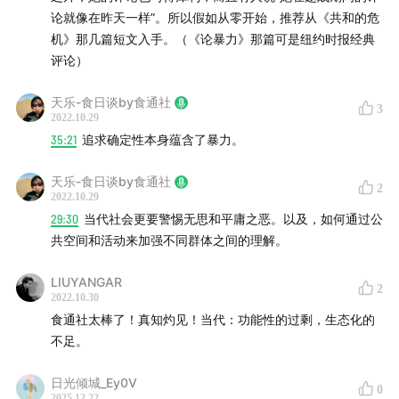
论就像在昨天一样”。所以假如从零开始，推荐从《共和的危
Coop），即“清北靠谱生活” ，是以清华、北大的教职工
机》那几篇短文入手。（《论暴力》那篇可是纽约时报经典
群体为核心的生活者们所发起的共同购买安全食材、支持
评论）
有机农业、友善土壤环境的合作社事业。
天乐-食日谈by食通社
3
#本期主播
2022.10.29
35:21
追求确定性本身蕴含了暴力。
常天乐：食通社编辑、北京有机农夫市集召集人。虽然碰
壁无数，但仍然坚持用团结经济的理念连接生态小农和市
天乐-食日谈by食通社
2
2022.10.29
场，探索不剥削自然和生产者的商业模式。
29:30
当代社会更要警惕无思和平庸之恶。以及，如何通过公
共空间和活动来加强不同群体之间的理解。
王昊：食通社编辑。平时也是有机食材的消费者。
LIUYANGAR
2
时间轴
2022.10.30
食通社太棒了！真知灼见！当代：功能性的过剩，生态化的
00:20
上期回顾
不足。
04:02
哲学家汉娜·阿伦特的思想和食物好像是很遥远的两
日光倾城_Ey0V
0
2025.12.22