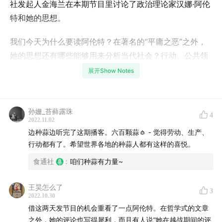
社发起人金海兰在本期节目里讨论了政治理论家汉娜·阿伦
特和她的思想。
我们今天为什么要读阿伦特？在著名的“平庸之恶”之外，
她的思想还有哪些能够用来分析当代社会？行动、公共领
域、承诺与宽恕、对世界的爱，都是本期提到的关键概
展开Show Notes
念。
阿伦特的思想不仅是一种理论，也在鼓励行动者前行。受
孙姗_苔藓露珠
4
到阿伦特感召的金海兰，如何看待清北消费合作社和阿伦
2022.11.02
边种蒜边听完了这期播客。六百颗蒜🧄 - 觉得劳动、生产、
特思想之间的联系？我们个人又能在今天又有什么行动的
行动都有了。希望世界各地的种蒜人都有这样的喜悦。
可能，能够和他人产生联系，对世界有所改变？
食通社
:
咱们种蒜有力量~
嘉宾介绍：
王昊怎么了
3
#本期嘉宾
2022.10.30
借这两天发节目的机会重看了一点阿伦特。在哲学式的文章
金海兰：清北消费合作社发起人。清北消费合作社（TP
之外，她的评论也写得犀利，而且有人说“她在越战期间的评