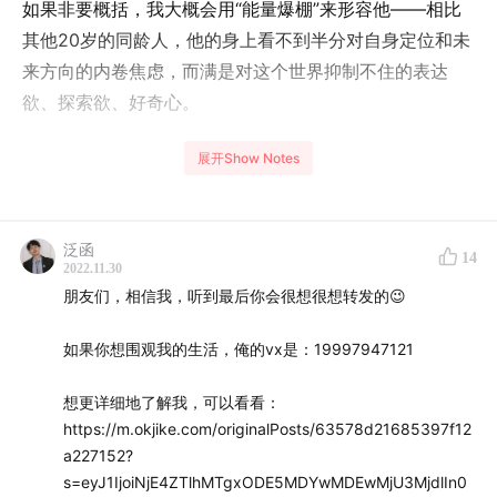
如果非要概括，我大概会用“能量爆棚”来形容他——相比
其他20岁的同龄人，他的身上看不到半分对自身定位和未
来方向的内卷焦虑，而满是对这个世界抑制不住的表达
欲、探索欲、好奇心。
展开Show Notes
2022一整年里，肉眼可见他有了极其飞跃的个人突破，用
他自己的话来说，这叫做“热爱的成长飞轮”。
泛函
14
希望他的少年心气和自我发展之路，可以给到所有迷茫的
2022.11.30
朋友们，相信我，听到最后你会很想很想转发的😉
人一份保持热爱与坚定自我的力量；也希望本期节目里关
于求职与职场的干货能够帮到大家！
如果你想围观我的生活，俺的vx是：19997947121
想更详细地了解我，可以看看：
https://m.okjike.com/originalPosts/63578d21685397f12
a227152?
由于时间原因，目前先上传了本期完整音频，
【时间轴】
s=eyJ1IjoiNjE4ZTlhMTgxODE5MDYwMDEwMjU3MjdlIn0