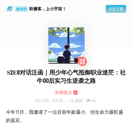
听播客，上小宇宙！
点击下载
散步时
通勤路上
S2E8对话泛函｜用少年心气抵御职业迷茫：社
牛00后实习生逆袭之路
凌播微步
85分钟
·
4年前
1956
·
44
今年11月，我邀请了一位目前年龄最小、但生命力最旺盛
的嘉宾。