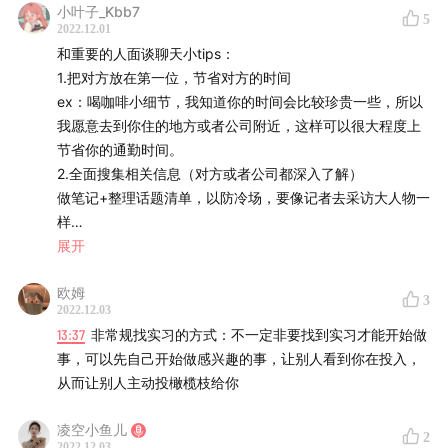
小叶子_Kbb7
5
创，面临的问题，刚好可以解决）
2022.12.01
和几十个同事发起过一对一聊天
和重要的人面谈聊天小tips：
选择第一份实习（如果青年）
1.把对方放在第一位，节省对方的时间
1、为简历打工（积攒第一份项目经验）
ex：喝咖啡小细节，我知道你的时间会比较珍贵一些，所以
2、希望尝试一个项目从0-1创造过程。在大厂可能成为螺丝
Part 3：少年心气是反内卷的必杀技
我愿意去到你住的地方或者公司附近，这样可以很大程度上
钉，负责很小很小的一part
节省你的通勤时间。
3、会有一个很厉害的人带着（小鱼儿）
合伙人心态：用公司的品牌,来建设你的个人品牌
2.全面搜集相关信息（对方或者公司都深入了解）
做笔记+整理话题清单，以防冷场，要像记者去采访大人物一
如何找到了第一份工作？（pyq推广——营销——找工作）
实习是对职业的模拟，回到学校是对自由职业的模拟
样
读了一本产品书上了一门产品的课程，最后列了10个问题
3.同时展现自己的特点，在一些问题上面埋下钩子
展开
——问题清单，找10位左右的产品经理聊一次天，然后请你
身份认同+能力长板：焦虑的反义词是具体
吃一次饭，然后吃完饭根据聊得内容写下一篇推文，在朋友
欧姆
面试
3
圈发起了访谈活动。第一篇推文写完就找到了工作
优胜劣汰异胜同汰：一个人的自治程度=能力-欲望
2022.12.03
1.学生思维（布置作业，完成作业）
13:37
非常规找实习的方式：不一定非要找到实习才能开始做
杜绝憋大招行为，
第二份工作（与第一份工作关联度很大）
热爱的增长飞轮
事，可以先自己开始做感兴趣的事，让别人看到你在投入，
高频沟通，往前推进一点就反馈一点，以老板愿意看到的方
1.听播客，加听友群，自我介绍，拍一拍，很多老板主动加
从而让别人主动投橄榄枝给你
式和他确认方向，
2.和Zara 1v1时进行夸夸——我非常喜欢组织进化论这一场
拿到反馈，继续推进下一步，及时沟通！！！
播客，因为他是一场面向年轻管理的播客，之前听到的很多
凌空小鱼儿
彩蛋
2
2022.12.03