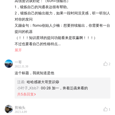
高强度访谈好处：（60h+强输出）
「凌播微步」是一档
自我发展
对话节目，专注于个体发展
（——用日历管理时间的方法，然后手抖把日历发布给了所
1，锻炼自己的沟通表达很有帮助。
的可能性探索与启迪。
有人，加道歉表情包）
2，锻炼自己的输出能力，如果一段时间没灵感，听一听别人
对你的发问
大厂实习生（和任何人没有任何利益冲突）
又蹦金句：flomo创始人少楠：想要持续输出，你需要有一台
todo：
提问的机器
1.约厉害的同事1v1聊天，
（！！！知识星球的提问功能看来是双赢啊！！！）
（理由，看了你的个人说明书或者周报月报等等，感觉你好
不过也要看自己的性格特点
有意思\很好奇，想跟你认识一下，我们要不找个时间先，吃
展开
个饭吧，一起聊聊天
未来的规划：
先发邀请，聊什么，后续再想。
一哥
1，不局限于大小厂，而是到底做的事情是什么样的，公司只
2
2022.11.30
2.遇到业务方面的问题——不懂就问
是载体
这个标题，我就知道是他
3.面对拒绝——
身份：内容创作者（用自己的思考表达影响别人的主观世
换个思路：被拒绝没有成本，放弃机会才是成本，被拒绝顶
界）
泛函
:
哈哈感谢大哥赏识😆
多尴尬一小会没什么大不了
长板：和人链接，访谈，深层次精进
小叶子_Kbb7
:
00:28 加一，奔着泛函来看的
共
5
条回复
搞砸事情解决方法：
破解——大环境下迷茫焦虑卷？
1.约合作方先道个歉。
焦虑的反面是具体，现在面临的很多问题，都是一个一个很
剪袖头
1
2.我的思考是什么样的，不知道你有没有空， 想请你喝杯奶
具体的，问题可以解决
2023.4.09