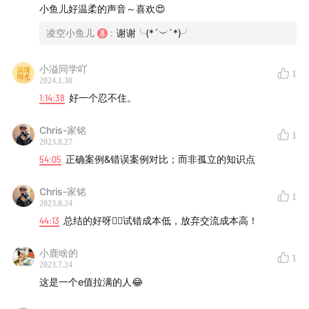
茶，我想和你好好复盘一下这件事情。
两种思路
小鱼儿好温柔的声音～喜欢😍
基于自己做的事情，慢慢归纳出在那个方向上更擅长，然后
凌空小鱼儿
:
谢谢╰(*´︶`*)╯
去精进，去积累，变成成长飞轮
基于环境，市场上最需要的岗位时那个，哪一个岗位人才缺
小溢同学吖
口大一点，不断变换赛道行业
1
2024.1.30
1:14:38
好一个忍不住。
幸福的程度=能力-欲望
和认可的人一起做事情，刚好胜任当前的工作，做的事情感
Chris-家铭
1
觉很有意义
2023.8.27
54:05
正确案例&错误案例对比；而非孤立的知识点
核心坚持的两种价值观：
两本书推荐：《世界尽头的咖啡馆》《斯坦福大学人生设计
Chris-家铭
1
2023.8.24
课》
44:13
总结的好呀👍🏻试错成本低，放弃交流成本高！
1、之前的教育告诉我们你能有多大成就取决于你承受了多大
的苦难，坚持奋斗
小鹿啥的
在某一些事情上对别人很难受，但于你而言你很容易去沉
1
2023.7.24
浸，忍不住关心相关的信息，忍不住去和身边朋友聊起来，
这是一个e值拉满的人😂
不知不觉认识很多相似的朋友，热情感染到身边人，身边人
分享给你资源。