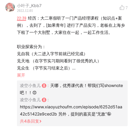
传送门：
小叶子_Kbb7
在别墅里实习是一种什么体验？
7
https://ruguoyouth.feishu.cn/docs/doccnapBo8adUasTdj
2022.12.01
G7F3G6p9g
22:39
经历：大二寒假听了一门产品经理课程（知识点+案
例），去到了，[如果青年] 进行了产品实习，老板在上海乡
Part 2 登上高山，在大厂的洪流中野蛮生长
下租了一个大别墅，大家住在一起，一起工作生活。
一个有名望的创作者从来不缺夸 ta 的人,但是很缺懂 ta 的
职业探索分为：
人
见自我（大二进入字节前就已经完成）
见天地 （在字节实习期间看到了很优秀的人）
抓住机会,强做准备：雕刻好每一个社交细节
见众生 （字节实习结束之后）
展开
野路子面试技巧,震撼面试官一整年
选择产品经理的原因：
凌空小鱼儿
:
天哪，优秀课代表！帮我们写shownote
认识到的人（生活状态心驰神往）+ 相关付费课程（知识点
吧！！😍
疫情把大学生逼成了数字游民
+案例实操）
凌空小鱼儿
:
todo：
https://www.xiaoyuzhoufm.com/episode/6252d51aa
大家都说工作是冰冷的，我偏不信
1、多参与线下活动，认识丰富多彩的人——认识到很多互联
42c51422e9ced2b 另外，提到的嘉宾是“无敌”🤪
网产品经理，见到了真实存在的人，在高强度工作压力下，
共
4
条回复
我把我的个人日程同步给了全公司：在几千人面前社死是
依然把生活与兴趣爱好过的非常精彩ex：吴迪
什么体验?
2、对一个行业好奇，找一门付费课程听了听（刚好在参加大