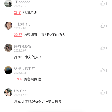
-Tinaaaaa
1
2023.2.15
2、如何找到真正的热爱？
28:21
精细沟通
多去做事情，尝试，人总是要撞上什么，碰撞回来，才能看
清自己
一把椅子子
1
2023.2.08
咳咳，npy标准
20:37
内容细节，特别缺懂他的人
1.听了前面的内容超级有共鸣
睡前说晚安
2.个人探索，职业探索有很多自己的思考，最好有一些共通
1
2023.2.07
的职业体验
好有生命力的人！
3.兴趣爱好：喜欢运动，喜欢读书，播客，喜欢课程
喜欢创作，喜欢研究有意思的小技能
这里是陈斯汀
1
2023.1.31
1:19:19
厉害啊两位！
Uh-0hh
1
2022.12.27
注意身体哦好好休息~早日康复