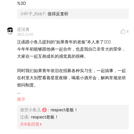
时点待补充
%3D
小叶子_Kbb7
:
值得反复听
本期主要主题如下：
还没黄
8
2022.12.01
Part 1 职业体验冷启动，在别墅里免费打工
泛函跟小鱼儿提到的“如果青年的老板”本人来了🙋🏻‍♂️
今年年初能够跟他俩一起合作，也是我自己非常大的荣幸，
00 后的见自我、见天地、见众生
大家在一起互相成长的感觉真的很棒。
第一份创业公司实习：在别墅里免费打工
同时我们如果青年依旧在招募各种实习生，一起搞事，一起
在村里大别墅看着星星夜聊，喝着小酒开会，解构常规坐班
社交媒体上的负面声音与现实中有生命力的人
烦闷制度。
当代产品经理困境：以为自己是去建造教堂,无奈只能去建
如果你也想让自己生命中有段不那么一样的经历，不管你现
展开
个平房
在是实习还是gap，欢迎来找我们。
凌空小鱼儿
:
respect老板！
泛函
:
respect老板！
每个公司都想找到性经验丰富的处男处女：如何破解第一
也欢迎你来如果青年这里找到真正的自己。
共
6
条回复
份分工作的困局
----------