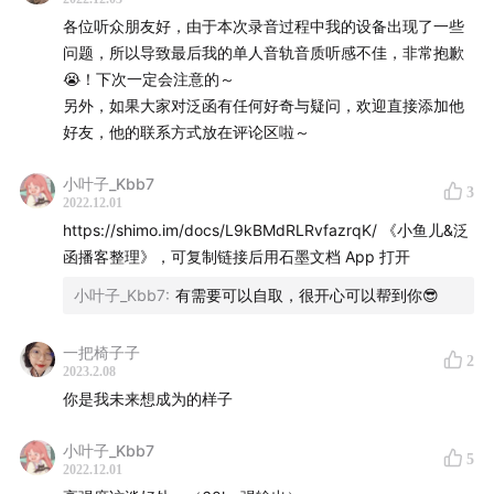
分享都是按照员工视角进行分享的，在这档播客中看到了很
字节面试小tips：
各位听众朋友好，由于本次录音过程中我的设备出现了一些
多管理者的视角，之后做很多事情，思路一下子就不一样
播客相亲现场！
线上面试，可以投屏，所以把所有猜测的题目都整理了一个
问题，所以导致最后我的单人音轨音质听感不佳，非常抱歉
了。收获很大，在播客中特别喜欢你的声音，可以听的出你
文档，面试中恰好用到
😭！下次一定会注意的～
现实中一定是一个冷静而睿智的人，是我在未来职场中想成
人有两种成长方式：向世界索取存量&对世界做功
ex：你对xx怎么看，在写作上面有什么经验可以分享一下
另外，如果大家对泛函有任何好奇与疑问，欢迎直接添加他
为的样子
吗？（ 朋友的评论点赞，之后的想法 ）
好友，他的联系方式放在评论区啦～
【CAST】
如何夸一夸内容创作者？
大二实习小tips：
小叶子_Kbb7
夸奖内容，说出内容细节并讲出对自己真实的改变，而且这
3
先去和任课老师沟通
2022.12.01
嘉宾：@泛函
个细节是符合他的一个定位
（老师您通融通融，作业正常交，考试正常考，只不过周六
https://shimo.im/docs/L9kBMdRLRvfazrqK/ 《小鱼儿&泛
（我觉得你跟其他的哪里不一样，对我的影响）
周末补补回放），
函播客整理》，可复制链接后用石墨文档 App 打开
策划/主播：@凌空小鱼儿
把任课老师都搞定再去和辅导员交流
小叶子_Kbb7
:
有需要可以自取，很开心可以帮到你😎
剪辑/后期：@泛函/@凌空小鱼儿
不要和老板同事成为朋友，
一把椅子子
但其实是可以和身边的人成为朋友的！
2
本期BGM：刺猬 - 二十一世纪，当我们还年轻时
2023.2.08
你是我未来想成为的样子
乌龙事件
帆布小镇 - 从远方奔赴一场
飞书日历编辑权限开放给了所有人
小叶子_Kbb7
5
解决方法：
2022.12.01
把故事始末讲述清楚