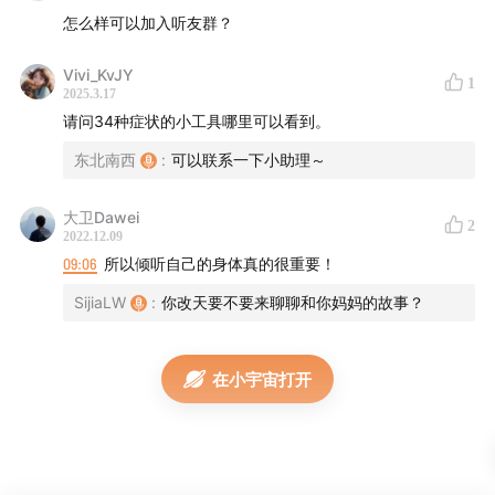
15:15
想自我评估更年期症状？我们给你准备了一个小工
怎么样可以加入听友群？
具！
Vivi_KvJY
1
2025.3.17
☎️联系我们
请问34种症状的小工具哪里可以看到。
听说小助手（微信）：Tingshuo_gnq
东北南西
:
可以联系一下小助理～
小红书📕：
万象更新Women's Health
大卫Dawei
2
2022.12.09
Sijia小红书📕：
SijiaLW
09:06
所以倾听自己的身体真的很重要！
SijiaLW
:
你改天要不要来聊聊和你妈妈的故事？
南西小红书📕：
南西
在小宇宙打开