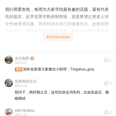
我们用爱发电，每周为大家寻找最有趣的话题，最有代表
性的嘉宾，起早贪黑辛勤录制剪辑，就是希望让更多人对
女性健康感兴趣，并找到适合自己的健康生活。如果你想
支持我们，请多多给我们留言反馈，把我们的节目推荐给
展开Show Notes
更多身边人，或者通过shownotes中的
链接
请我们喝咖
啡。你们就是我们继续出产高质量节目最大的动力。
🧭时间轴
东北南西
1
2025.3.27
加听友群请大家微信小助理：Tingshuo_gnq
0:34
更年期真的有34种症状吗？
置顶
笑西西的生活
4:45
更年期血管收缩类的症状有哪些？
3
2023.2.21
想问下，绝经期之后，这些症状会消失吗，比如高血压、睡
7:55
更年期雌激素对皮肤也有影响？而且在很多部位？
眠障碍
9:19
更年期对睡眠有什么影响？
HD116483v
2
2023.2.21