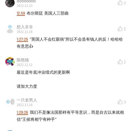
dooooooo
2
2022.12.23
12:59
布尔斯廷 美国人三部曲
想入非非
2
2022.12.18
1:27:25
“英国人不会红眼病”所以不会造有钱人的反！哈哈哈
有意思👍
陈熊猫
2
2022.12.12
最近是年底冲业绩式的更新啊
请加大力度
一只老男人
3
2022.12.10
1:29:26
我们不是像法国那样有平等意识，而是自古以来就相
信“王侯将相宁有种乎”