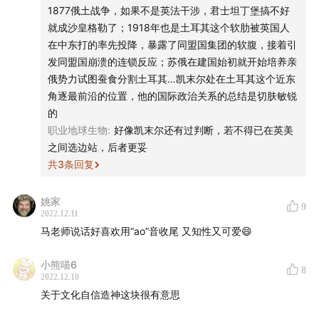
1877俄土战争，如果不是英法干涉，君士坦丁堡搞不好
- 时间轴-
就成沙皇格勒了；1918年也是土耳其这个软肋被英国人
在中东打的率先投降，暴露了同盟国集团的软腹，接着引
01:09
阿克罗伊德和他的历史写作
发同盟国崩溃的连锁反应；苏俄在建国始初就开始培养亲
俄势力试图蚕食分割土耳其…凯末尔处在土耳其这个近东
06:59
英式写作传统
角逐最前沿的位置，他的国际政治关系的总结是切肤敏锐
的
13:31
革命的起源：诸多要素交织，从量变到质变
职业地球生物
:
好像凯末尔还有过判断，若不得已在英美
之间选边站，后者更妥
18:15
实干派亨利八世和伊丽莎白一世女王
共
3
条回复
21:02
斯图亚特王朝的国王们试图扩大国王权力
姚家
9
2022.12.11
23:01
安妮女王轶事
马老师说话好喜欢用“ao”音收尾 又知性又可爱😄
27:36
光荣革命之后，国王成为摆设
小熊喵6
8
2022.12.10
关于文化自信造神这块很有意思
32:33
辉格党和托利党之争