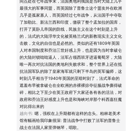
间点处在七年战争末，法国奥地利俄国是当时大陆上几乎
- 音乐 -
最强大的军事同盟，而英国除了普鲁士这个盟友外在欧洲
几乎是孤家寡人，而英国经过七年战争，从法国手中夺取
Danse Macabre - Busy Strings
了加勒比、新法兰西和印度，缴获了整个孟加拉的国库，
打开了莫卧儿帝国的防线，民族主义在这个时刻是上升
的，法式的大陆浮华文化被英格兰式的新教现实主义文化
击败，文化的自信也是必然的。类似的还有1809年英国
- 支持我们的赞助商是对我们最好的支持 -
人对本国制度和乔治三世好感上升，也是因为当时拿破仑
的大陆封锁咄咄逼人，法军占领西班牙进逼葡萄牙，大陆
忽左忽右上线了卖书业务，如你对节目中聊到的书籍感兴
唯一再次对抗法国的奥地利失败求和，整个世界上还在抵
趣，可以前往公众号「忽左忽右leftright」回复「买书」
抗法国军队的除了皇家海军就只剩下半岛的英军偏师，这
了解详情。
时刻几乎相当于1940年英国的至暗时刻了，法式革命的
遮羞布早被拿破仑在全欧洲的赤裸裸掠夺征服战争撕得破
碎，相比之下至少在英王政府下大家还各有各的活法，对
- 制作团队 -
政府和乔治王好感度上升也是和海峡对岸那个科西嘉狂魔
对比得出来的
声音设计 hotair Supermassiver
越向书
:
嗯，强权在上升期都有这样的念头。柏林老美术
馆有幅画给我印象很深: 普法战争中打败了法军的普鲁士
节目统筹 禾放
战士在法国人家里弹钢琴，唱歌。