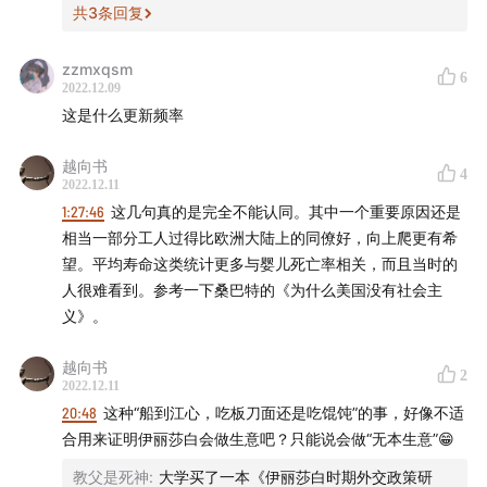
共
3
条回复
节目运营 小米粒
zzmxqsm
6
节目制作 hualun
2022.12.09
这是什么更新频率
logo设计 杨文骥
越向书
4
2022.12.11
1:27:46
这几句真的是完全不能认同。其中一个重要原因还是
- 本节目由JustPod出品 © 2022 上海斛律网络科技有限
相当一部分工人过得比欧洲大陆上的同僚好，向上爬更有希
公司 -
望。平均寿命这类统计更多与婴儿死亡率相关，而且当时的
人很难看到。参考一下桑巴特的《为什么美国没有社会主
义》。
- 互动方式 -
越向书
2
商务合作：ad@justpod.fm
2022.12.11
20:48
这种“船到江心，吃板刀面还是吃馄饨”的事，好像不适
微博：
@忽左忽右leftright
@播客一下
@JustPod
合用来证明伊丽莎白会做生意吧？只能说会做“无本生意”😁
教父是死神
:
大学买了一本《伊丽莎白时期外交政策研