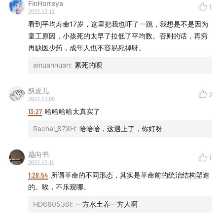
FinHorreya
1
2022.12.12
看到平均寿命17岁，这里把我也吓了一跳，我想是不是因为
童工原因，小孩死的太早了拉低了平均数。否则的话，再穷
再缺医少药，成年人也不容易死掉呀。
ainuannuan
:
累死的呗
酥皮儿
3
2022.12.09
13:27
哈哈哈哈太真实了
Rachel_87XH
:
哈哈哈，这遇上了，你好呀
越向书
1
2022.12.11
1:28:54
所谓革命的不同形态，其实是革命前的统治结构塑造
的。唉，不乐观哪。
HD660536l
:
一方水土养一方人啊