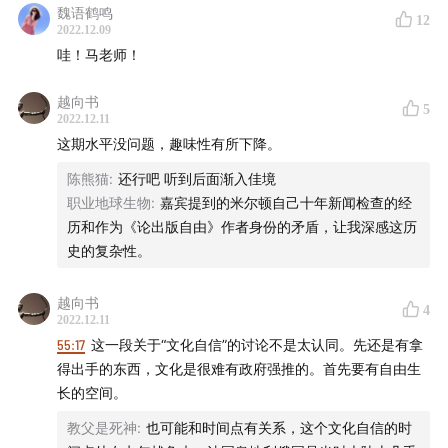
魏语鹤鸣
36:43
新闻与出版自由
12
2022.12.09
哇！马老师！
46:24
作为公共空间的咖啡馆
越向书
5
49:38
北美的报刊媒体传播方式
2022.12.11
这期水平没问题，趣味性有所下降。
52:10
英国如何建立文化自信
陈熊猫
:
还行吧 听到后面渐入佳境
职业地球生物
:
嘉宾提到的米尔顿自己十年新闻检查的经
59:49
美国独立战争的大背景
历和作为《论出版自由》作者身份的矛盾，让我深感这历
史的复杂性。
01:06:25
独立战争期间的英国
01:13:30
越向书
美国建国过程中的不同声音
4
2022.12.11
55:17
这一段关于“文化自信”的讨论不是太认同。先还是有拿
01:16:40
从乔治三世看英国社会变化
得出手的东西，文化是很难有政府强推的。首先要有自由生
长的空间。
01:22:55
英国工业革命的序曲
教父是死神
:
也可能和时间点有关系，这个文化自信的时