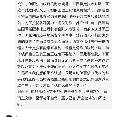
微信公众号：忽左忽右Leftright
究》，伊丽莎白政府的财政问题一直困扰她执政时期，而
这个财政问题又是与她的王位正统性息息相关，玛丽斯图
微信公众号：JustPod / 播客一下
亚特及国内反都铎势力都在联络境外势力试图颠覆她的统
治，为了拉拢各种势力平衡反对派，她不惜用自己做筹码
小红书：
JustPod气氛组
在国际婚配市场上玩制衡直到人老珠黄。她的多次基于王
位、国家利益或是地缘安全的军事干涉行动无不都因为窘
迫的财政半途而废或是无疾而终，德雷克那种自带干粮的
编外人士是少有能带来赢利、但也是危险的饮鸩止渴，为
了钱保住自己的王位正统性不要脸了，因此哪怕惹火了西
班牙也是没办法，最后导致无敌舰队入侵也是这种窘迫财
政以及背后的王位争夺的结果。总之伊丽莎白时代的英格
兰远没有我们想的那么强盛，只是当时伊丽莎白代表的都
铎政府正好与当时英格兰已经出现的民族意识和国家诉求
结合在了一起，才给了她这么高的历史地位
越向书
:
说那几代的英王都热衷于做生意是没问题的，重
商主义嘛，至于会不会做，至少亚当.斯密觉得他们不太
行。