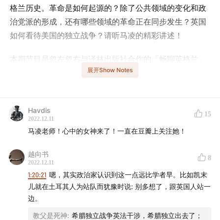
格兰历史。革命是如何起源的？除了公共领域的变化和政
治党派的形成，还有哪些领域的革命正在同步发生？英国
如何看待美国的独立战争？请听马凌的精彩讲述！
本期节目是忽左忽右与译林出版社合作的「畅聊英格兰」
展开Show Notes
系列直播的直播录音，如您对“英格兰史六部曲”感兴趣，
欢迎前往「忽左忽右leftright」公众号回复“买书”或“英格
兰史六部曲”了解详情。
Havdis
15
2022.12.11
马凌老师！心中的女神来了！一直在豆瓣上关注她！
- 本期话题成员 -
越向书
8
程衍樑（微博
@GrenadierGuard2
）
2022.12.11
1:20:21
嗯，其实政治家认识到这一点远比学者早。比如凯末
马凌，复旦大学教授、博士生导师，书评人。（微博：
儿就在土耳其人为站队而犹豫时说: 别多想了，跟英国人站一
@malingcat
）
边。
教父是死神
:
希腊独立战争英法干涉，希腊独立出去了；