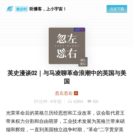
听播客，上小宇宙！
点击下载
散步时
通勤路上
英史漫谈02｜与马凌聊革命浪潮中的英国与美
国
忽左忽右
91分钟
·
4年前
42941
·
106
光荣革命后的英格兰历经思想和工业改革，议会取代君王
带来权力分割和自由萌芽，工业技术发展为英格兰带来硝
烟和辉煌，一直到美国独立战争时期，“革命”二字贯穿英