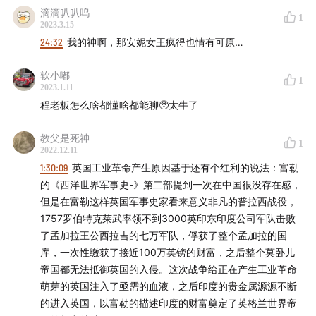
滴滴叭叭呜
1
2023.3.15
24:32
我的神啊，那安妮女王疯得也情有可原…
软小嘟
1
2023.1.11
程老板怎么啥都懂啥都能聊🥹太牛了
教父是死神
1
2022.12.11
1:30:09
英国工业革命产生原因基于还有个红利的说法：富勒
的《西洋世界军事史-》第二部提到一次在中国很没存在感，
但是在富勒这样英国军事史家看来意义非凡的普拉西战役，
1757罗伯特克莱武率领不到3000英印东印度公司军队击败
了孟加拉王公西拉吉的七万军队，俘获了整个孟加拉的国
库，一次性缴获了接近100万英镑的财富，之后整个莫卧儿
帝国都无法抵御英国的入侵。这次战争给正在产生工业革命
萌芽的英国注入了亟需的血液，之后印度的贵金属源源不断
的进入英国，以富勒的描述印度的财富奠定了英格兰世界帝