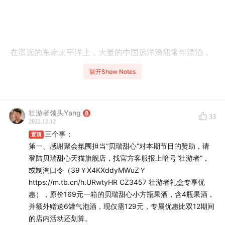
在遥远的东南太平洋上，大量的中国远洋渔船常年漂泊，
鱿鱼是它们的主要目标；2010年，震惊全国的鲁荣渔
展开Show Notes
2682号“大逃杀”事件，让很多人窥见了远洋渔船的江湖；
2018年春节，老于在拉萨的客栈中思考起自己的下一步；
2019至2021年,老于来到太平洋的渔船上，两年时间，仅
壮游者领头Yang
33
靠港一次，多场冲突，不知晓的疫情，却在一年后得知科
2022.12.12
三个事：
比的死讯……为什么在太平洋上有那么多中国渔船?一个捕
置顶
第一、感谢聚会氛围担当“贝瑞甜心”对本期节目的赞助，请
捞员需要什么资历和培训?船上的权力结构是什么?为什么
登陆贝瑞甜心天猫旗舰店，找官方客服报上暗号“壮游者”，
外籍捕捞员人数不能过多?船上的冲突怎么解决？打架有什
或制淘口令（39￥X4KXddyMWuZ￥
么规矩?受伤了怎么办?捕鱿鱼又是怎么进行的？且听一共
https://m.tb.cn/h.URwtyHR CZ3457 壮游者礼盒专享优
捕捞上80多吨鱿鱼的老于将船员生活一一为您揭秘。感谢
惠），原价169元一箱的贝瑞甜心小方瓶果酒，含4瓶果酒，
聚会氛围担当“贝瑞甜心”对本期节目的赞助，同时感谢日
并额外赠送6罐气泡酒，现仅需129元，专属优惠比双12期间
的店内活动还划算。
光派对播客联盟对此次合作的大力支持。