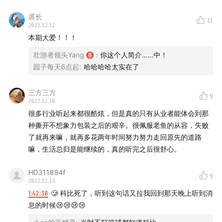
裘长
11
2022.12.12
本期大爱！！！
壮游者领头Yang
:
你这个人简介……中！
园子每天6点起
:
哈哈哈哈太实在了
三方三方
9
2022.12.16
很多行业听起来都很酷炫，但是真的只有从业者能体会到那
种撕开不想象力包装之后的艰辛。很佩服老鱼的从容，失败
了就再来嘛，就再多花两年时间努力努力走回原先的道路
嘛，生活总归是能继续的，真的听完之后很舒心。
HD311894f
9
2022.12.12
1:42:38
🥲 科比死了，听到这句话又拉我回到那天晚上听到消
息的时候😢😢😢😢