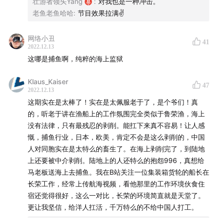
壮游者领头Yang
:
对我也是一种冲击。
多精彩的内容。
老鱼老鱼哈哈
:
节目效果拉满✌
网络小丑
41
2022.12.13
3、加群（或商务联系）可微信添
这哪是捕鱼啊，纯粹的海上监狱
加"zhuangyouzhe2018"，它会将您拉进“壮游者”听众
群与主播和听友直接交流。最后，如果您喜欢本期的节
Klaus_Kaiser
47
目，请您顺手转发给身边的朋友。这样，会让更多的人
2022.12.13
这期实在是太棒了！实在是太佩服老于了，是个爷们！真
知道壮游者的存在。谢谢你，让我们有机会一起前行。
的，听老于讲在渔船上的工作氛围完全类似于鲁荣渔，海上
没有法律，只有最残忍的剥削。能扛下来真不容易！让人感
慨，捕鱼行业，日本，欧美，肯定不会是这么剥削的，中国
人对同胞实在是太特么的畜生了。在海上剥削完了，到陆地
上还要被中介剥削。陆地上的人还特么的抱怨996，真想给
马老板送海上去捕鱼。我在B站关注一位集装箱货轮的船长在
长荣工作，经常上传航海视频，看他那里的工作环境伙食住
宿还觉得很好，这么一对比，长荣的环境简直就是天堂了。
更让我坚信，给洋人扛活，千万特么的不给中国人打工。