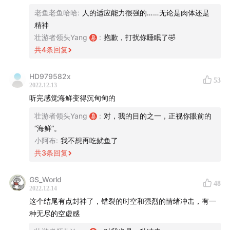
渔船上工作两年。
老鱼老鱼哈哈
:
人的适应能力很强的……无论是肉体还是
精神
壮游者领头Yang
:
抱歉，打扰你睡眠了🤣
共
4
条回复
|主播|
Yang:聊到最后也哽咽起来的一名男子。
HD979582x
53
2022.12.13
听完感觉海鲜变得沉甸甸的
现在是“平地抠饼”时间：壮游者是一档独立播客，很需
壮游者领头Yang
:
对，我的目的之一，正视你眼前的
要您的善意和慷慨支持。
“海鲜”。
小阿布
:
我不想再吃鱿鱼了
1、您可以通过微信公众号“壮游者”文章(本期相关细节
共
3
条回复
图片也在文章里呈现)下方的“喜欢作者”对单期节目进行
GS_World
打赏。
48
2022.12.14
这个结尾有点封神了，错裂的时空和强烈的情绪冲击，有一
2、请微信扫描下方二维码、或点击
xiaolu.zhubai.love
种无尽的空虚感
了解并订阅壮游者付费专栏“小路”，解锁还凑合也不算