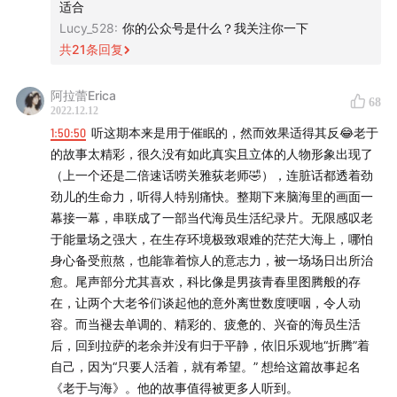
45:35
下马威和丛林法则
适合
Lucy_528
:
你的公众号是什么？我关注你一下
53:20
船上的打架规矩
共
21
条回复
59:23
"比坐牢还惨“的生活！
阿拉蕾Erica
68
2022.12.12
69:15
如何用机器及手工钓鱿鱼
1:50:50
听这期本来是用于催眠的，然而效果适得其反😂老于
的故事太精彩，很久没有如此真实且立体的人物形象出现了
80:26
挺过去伤病和无法休息的旺季
（上一个还是二倍速话唠关雅荻老师🤣），连脏话都透着劲
劲儿的生命力，听得人特别痛快。整期下来脑海里的画面一
90:53
唯一停靠过两天的秘鲁渔港
幕接一幕，串联成了一部当代海员生活纪录片。无限感叹老
于能量场之强大，在生存环境极致艰难的茫茫大海上，哪怕
96:58
一年后，我"看到“科比死讯
身心备受煎熬，也能靠着惊人的意志力，被一场场日出所治
愈。尾声部分尤其喜欢，科比像是男孩青春里图腾般的存
在，让两个大老爷们谈起他的意外离世数度哽咽，令人动
容。而当褪去单调的、精彩的、疲惫的、兴奋的海员生活
|壮游者|
后，回到拉萨的老余并没有归于平静，依旧乐观地“折腾”着
自己，因为“只要人活着，就有希望。” 想给这篇故事起名
老于:来自壮游者5群，前京城媒体人，浪迹高原与大海的
《老于与海》。他的故事值得被更多人听到。
中年浪子。2019年至2021年在东南太平洋上的一艘远洋