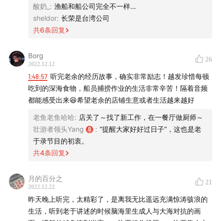
酸奶_
:
渔船和船公司完全不一样…
sheldor
:
长荣是台湾公司
共
6
条回复
Borg
26
2022.12.12
1:48:57
听完老余的经历故事，确实非常励志！越发珍惜每顿
吃到的深海食物，船员捕捞作业的生活非常辛苦！隔着音频
都能感受出来😆希望老余的店铺生意或者生活越来越好
老鱼老鱼哈哈
:
店关了～找了新工作，在一餐厅做厨师～
壮游者领头Yang
:
“提醒大家好好过日子”，这也是老
于录节目的初衷。
共
4
条回复
月的百分之
21
2022.12.22
昨天晚上听完，太精彩了，是离我无比遥远充满惊涛骇浪的
生活，听到老于讲述的时候脑海里生成人与大海对抗的画