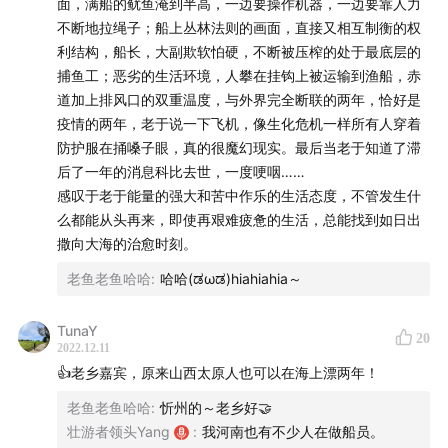
面，满船的鱿鱼淹到半高，一边要操作机器，一边要靠人力
不断地拉绳子；船上丛林法则的画面，直接又相互制衡的权
利结构，船长，大副欺软怕硬，不断被压榨的处于最底层的
捕鱼工；恶劣的生活环境，人攀在挂钩上被运输到渔船，赤
道加上排风口的双重温度，与外界完全断联的两年，恰好是
疫情的两年，老于说一下飞机，像生化危机一样所有人穿着
防护服在捅嗓子眼，真的很魔幻现实。最后当老于知道了滞
后了一年的消息科比去世，一度哽咽……
感叹于老于能量的强大和苦中作乐的生活态度，不管发生什
么都能从头再来，即使再艰难疲惫的生活，总能找到如日出
撒向大海的治愈时刻。
老鱼老鱼哈哈
:
哈哈(ಡωಡ)hiahiahia～
TunaY
20
2022.12.11
👍老乡嘉宾，原来山西太原人也可以在海上漂两年！
老鱼老鱼哈哈
:
忻州的～老乡好🤝
壮游者领头Yang
:
我河南也有不少人在做船员。