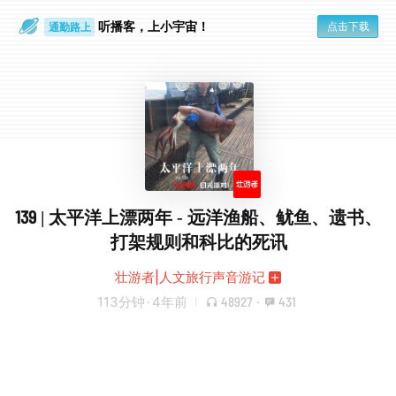
听播客，上小宇宙！
点击下载
通勤路上
眼睛好累
139 | 太平洋上漂两年 - 远洋渔船、鱿鱼、遗书、
打架规则和科比的死讯
壮游者|人文旅行声音游记
113分钟
·
4年前
48927
·
431