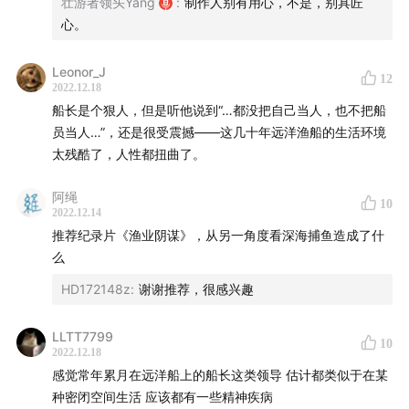
壮游者领头Yang
:
制作人别有用心，不是，别具匠
心。
Leonor_J
12
2022.12.18
船长是个狠人，但是听他说到“…都没把自己当人，也不把船
员当人…”，还是很受震撼——这几十年远洋渔船的生活环境
太残酷了，人性都扭曲了。
阿绳
10
2022.12.14
推荐纪录片《渔业阴谋》，从另一角度看深海捕鱼造成了什
么
HD172148z
:
谢谢推荐，很感兴趣
LLTT7799
10
2022.12.18
感觉常年累月在远洋船上的船长这类领导 估计都类似于在某
种密闭空间生活 应该都有一些精神疾病