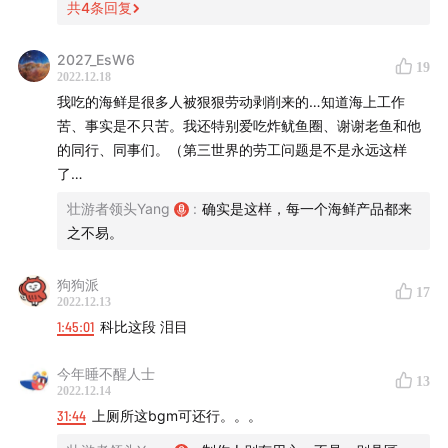
共
4
条回复
2027_EsW6
19
2022.12.18
我吃的海鲜是很多人被狠狠劳动剥削来的…知道海上工作
苦、事实是不只苦。我还特别爱吃炸鱿鱼圈、谢谢老鱼和他
的同行、同事们。（第三世界的劳工问题是不是永远这样
了…
壮游者领头Yang
:
确实是这样，每一个海鲜产品都来
之不易。
狗狗派
17
2022.12.13
1:45:01
科比这段 泪目
今年睡不醒人士
13
2022.12.14
31:44
上厕所这bgm可还行。。。