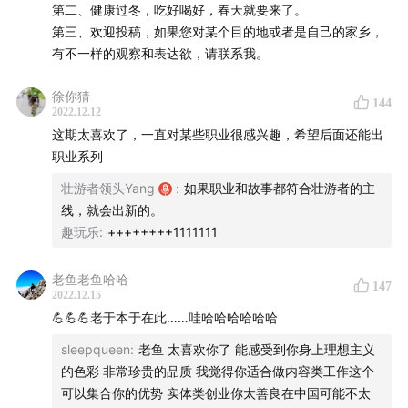
第二、健康过冬，吃好喝好，春天就要来了。
第三、欢迎投稿，如果您对某个目的地或者是自己的家乡，
有不一样的观察和表达欲，请联系我。
|故事节点|
徐你猜
144
04:14
“脱北者"老于前史
2022.12.12
这期太喜欢了，一直对某些职业很感兴趣，希望后面还能出
10:11
远洋捕捞员能挣多少钱？
职业系列
壮游者领头Yang
:
如果职业和故事都符合壮游者的主
16:45
"出海前我写好了遗书“
线，就会出新的。
趣玩乐
:
++++++++1111111
19:46
运输船上的30天
26:15
上渔船前，我先当"老大”
老鱼老鱼哈哈
147
2022.12.15
💪💪💪老于本于在此……哇哈哈哈哈哈哈
33:29
船的结构和中外劳工比例
sleepqueen
:
老鱼 太喜欢你了 能感受到你身上理想主义
41:55
船上的权力结构
的色彩 非常珍贵的品质 我觉得你适合做内容类工作这个
可以集合你的优势 实体类创业你太善良在中国可能不太