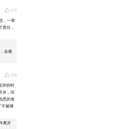
172
想，一辈
了责任，
，会难
159
批评的时
异乡，但
熟悉的食
了不被继
条件离开