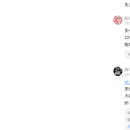
失
安小庆
欧
01:35
《
202
04:48
搬
安
12:54
我
2
能
27:20
在
39:43
“
45:28
离
1:02:38
骑
202
1:07:59
46
1:16:24
里
1:22:02
大
的
【本期
X
片头：Car