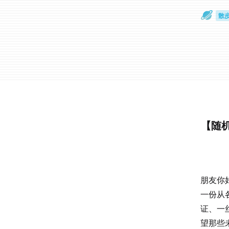
散
通
【随
朋友你
一份从
证、一
望那些