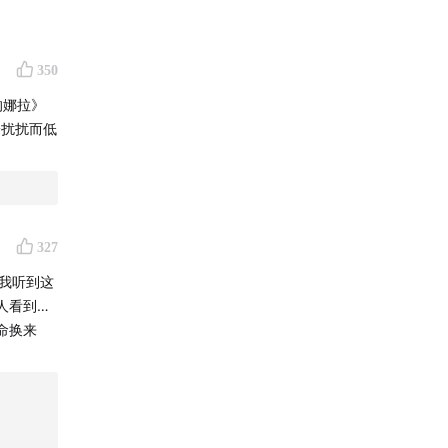
350
的娜拉》
纷扰扰而低
327
我听到这
人看到…
命换来