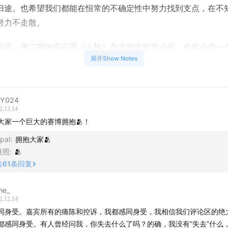
归途。也希望我们都能在恒常的不确定性中努力找到支点，在不
努力不走散。
再见」第二期的嘉宾是《人物》杂志的主笔安小庆。今年小庆一
展开Show Notes
，谈到搬家的原因，她说只是为了能够顺畅地呼吸，能够在巨大
活下去。
有关于告别和移动的故事想要分享，欢迎写信给我们。来信请注
Y024
2.12.14
，我们的邮箱地址是
surplusvalue@163.com
。
大家一个巨大的赛博拥抱🫂！
主播】
paI
:
拥抱大家🫂
歧照
:
🫂
，媒体人
共
61
条回复
媒体人，新浪微博@CyberZhiqi
ne_
，媒体人
2.12.14
同身受。嘉宾所有的痛陈和控诉，我都感同身受，我相信我们评论区的绝
嘉宾】
都感同身受。有人曾经问我，你失去什么了吗？的确，我没有“失去”什么