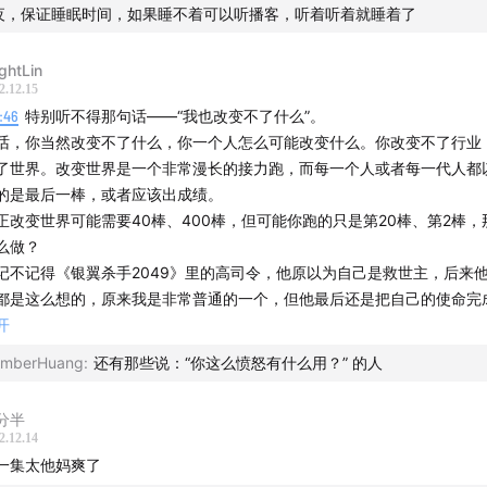
夜，保证睡眠时间，如果睡不着可以听播客，听着听着就睡着了
ightLin
2.12.15
9:46
特别听不得那句话——“我也改变不了什么”。
话，你当然改变不了什么，你一个人怎么可能改变什么。你改变不了行业
了世界。改变世界是一个非常漫长的接力跑，而每一个人或者每一代人都
的是最后一棒，或者应该出成绩。
正改变世界可能需要40棒、400棒，但可能你跑的只是第20棒、第2棒，
么做？
记不记得《银翼杀手2049》里的高司令，他原以为自己是救世主，后来
都是这么想的，原来我是非常普通的一个，但他最后还是把自己的使命完
，我觉得这是最牛逼的英雄成长。因为他意识到了自己不是跑最后一棒的
开
决定完成好自己这一棒。
mberHuang
:
还有那些说：“你这么愤怒有什么用？” 的人
变世界的事不在于能不能在你这完成，你要做的事情是你把这种信念，把
有——坚持常识、保持判断是非的能力，传给下一棒跑步的人。别掉棒，
分半
且下一代人有没有可能是最后一棒，其实取决于我们跑得怎么样。也许由
2.12.14
非常好，下一代人成了最后一棒。但如果我们把棒扔了，那肯定就没有下
一集太他妈爽了
是一个未竟事业。