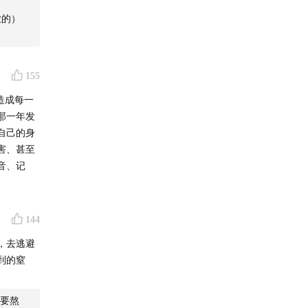
业的）
155
造成每一
那一年发
自己的身
害、甚至
音、记
144
，去逃避
到的窒
要熬