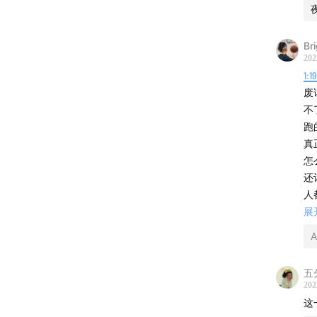
Br
202
1:1
废
不
跑
真
怎
还
人
刻
展
然
A
改
所
五
而
202
得
这
远