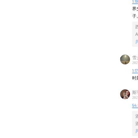
1:1
界
子
A
雪
202
1:1
时
斯
202
54: