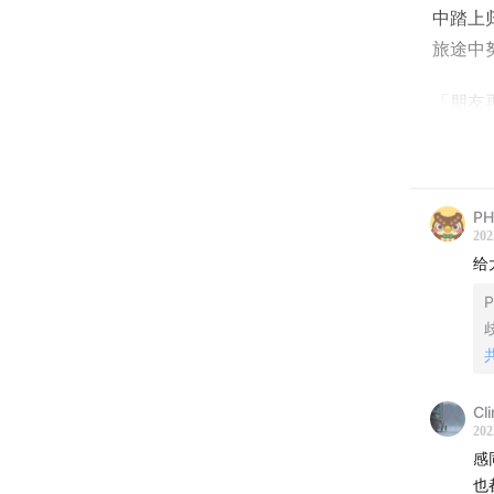
中踏上
旅途中
「朋友
了大理
荒谬中
如果你
PH
202
再见#
给
【本期
P
傅适野
张之琪，
Cli
冷建国
202
感
【本期
也