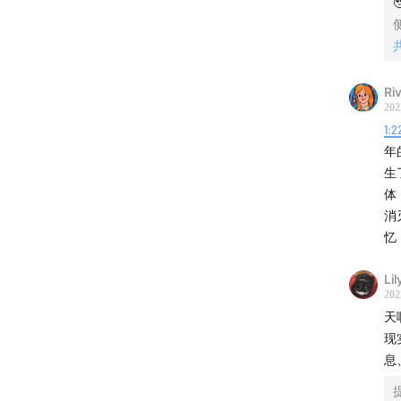

Ri
202
1:2
年
生
体
消
忆
Li
202
天
现
息