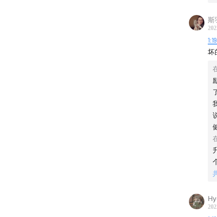
片尾：Und
斯
【关于
202
1:1
感谢大家
坏
我们，也
poc
在苹果
Hy
202