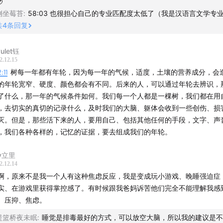

侧坐莓苔
:
58:03 也很担心自己的专业匹配度太低了（我是汉语言文学专
共
4
条回复
vulet钰
2.12.15
2:11
树每一年都有年轮，因为每一年的气候，适度，土壤的营养成分，会
的年轮宽窄、硬度、颜色都会有不同。后来的人，可以通过年轮去辨识，
了什么，那一年的气候条件如何。我们每一个人都是一棵树，我们都在用
，去切实的真切的记录什么，及时我们的大脑、躯体会收到一些创伤、损
灭。但是，那些活下来的人，要用自己、包括其他任何的手段，文字、声
，我们各种各样的，记忆的证据，要去组成我们的年轮。
ly立里
2.12.14
啊，原来不是我一个人有这种焦虑反应，我是变成玩小游戏、晚睡强迫症
实、在游戏里获得掌控感了。有时候跟我爸妈诉苦他们完全不能理解我感
、压抑、焦虑。
提篮桥夜未眠
:
睡觉是排毒最好的方式，可以放空大脑，所以我的建议是不