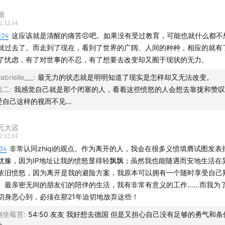
颂
2.12.14
9:24
这应该就是清醒的痛苦😣吧。如果没有受过教育，可能也就什么都不
就过去了。而走到了现在，看到了世界的广阔、人间的种种，相应的就有
了忧虑，有了对世事的不忍，有了想要去改变却又囿于现状的无力。
abrielle___
:
最无力的状态就是明明知道了现实是怎样却又无法改变。
银二
:
我感觉自己就是那个闭塞的人，看着这些愤怒的人会想去靠拢和赞叹
受自己这样的视而不见…
元大迟
2.12.14
:34
非常认同zhiqi的观点。作为离开的人，我会在很多义愤填膺试图发表
犹豫，因为IP地址让我的愤怒显得轻飘飘；虽然我也能随遇而安地生活在
依旧愤怒，因为离开是我的避险方案，我原本可以拥有一个随时享受自己
、最亲密无间的朋友们的陪伴的生活，我有非常有意义的工作……而我为
切身恶心到，必须在那21年迫切地放弃这些！
侧坐莓苔
:
54:50 友友 我好想去德国 但是又担心自己没有足够的勇气和