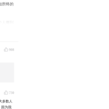
知所终的
个人搬到
的痛苦和
明#朋友
908
730
大多数人
，因为我