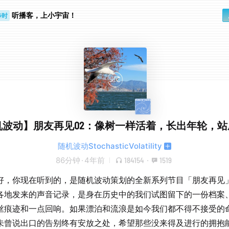
步时
听播客，上小宇宙！
勤路上
机波动】朋友再见02：像树一样活着，长出年轮，站
随机波动StochasticVolatility
86分钟
·
4年前
184154
·
1519
好，你现在听到的，是随机波动策划的全新系列节目「朋友再见
各地发来的声音记录，是身在历史中的我们试图留下的一份档案
丝痕迹和一点回响。如果漂泊和流浪是如今我们都不得不接受的
未曾说出口的告别终有安放之处，希望那些没来得及进行的拥抱