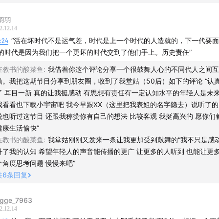
er the Shadows, by Random Forest, from Random Fores
羽羽
随机波动】
2.12.14
9:24
“活在坏时代不是运气差，时代是上一个时代的人造就的，下一代要
收听，你可以在微信和微博搜索随机波动StochasticVolatilit
的时代是因为我们把一个更坏的时代交到了他们手上。历史责任”
可以关注官网www.stovol.club ，还可以在苹果播客、spotif
在教书的酸菜鱼
:
我借着你这个评论分享一个很鼓舞人心的不同代人之间互
ketcast等泛用性客户端收听我们的节目。如果你喜欢我们的节目
励。我把这期节目分享到朋友圈，收到了我堂姑（50后）如下的评论 “认
播客给我们五星好评，也可以通过公众号推送中的二维码给我们
了 耳目一新 真的让我挺感动 有思想有责任有一定认知水平的年轻人是未
我看看也下载小宇宙吧 我今早跟XX（这里把我表姐的名字隐去）说听了的
说也听过这节目 还跟我称赞你有自己的想法 比较客观 我挺高兴的 愿你们
健康生活愉快”
在教书的酸菜鱼
:
我堂姑刚刚又发来一条让我更加受到鼓舞的“我不只是感动
升了我的认知 希望年轻人的声音能传播的更广 让更多的人听到 也能让更
个角度思考问题 慢慢来吧”
共
6
条回复
gge_7963
2.12.14