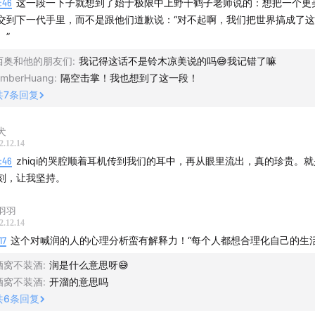
9:46
这一段一下子就想到了始于极限中上野千鹤子老师说的：想把一个更
交到下一代手里，而不是跟他们道歉说：“对不起啊，我们把世界搞成了
。”
西奥和他的朋友们
:
我记得这话不是铃木凉美说的吗😅我记错了嘛
mberHuang
:
隔空击掌！我也想到了这一段！
共
7
条回复
犬
2.12.14
7:46
zhiqi的哭腔顺着耳机传到我们的耳中，再从眼里流出，真的珍贵。
刻，让我坚持。
羽羽
2.12.14
17
这个对喊润的人的心理分析蛮有解释力！“每个人都想合理化自己的生活
酒窝不装酒
:
润是什么意思呀😅
酒窝不装酒
:
开溜的意思吗
共
6
条回复