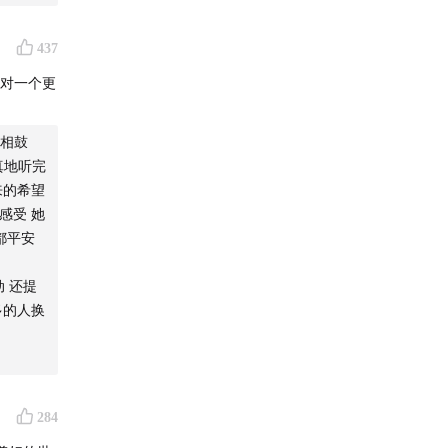
t
437
面对一个更
y，关注
y、
相鼓
，别忘了
真地听完
打赏。
来的希望
感受 她
都平安
 还提
多的人换
284