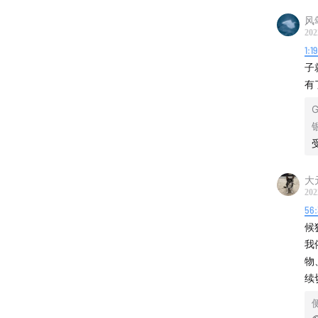
风
202
1:1
子
有
G
大
202
56
候
我
物
续