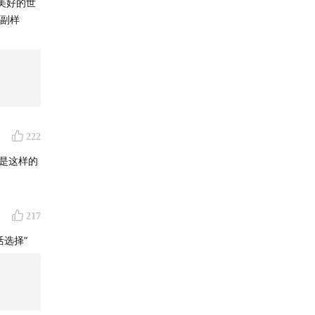
美好的世
这副样
222
就是这样的
217
选择”