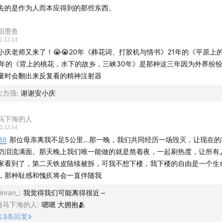
去的是作为人而本应得到的那些东西。
，媒体人，《人物》杂志主笔
阳墨鱼
人物》杂志女性报道集《她们和她们》上市啦！
2.12.14
到大理只是为了活下去
小庆老师又来了！😭😭20年《葬花词、打胶机与情书》21年的《平原上
们的创伤、焦虑、抑郁和躯体症状
2年的《背上的桃花，水下的故乡，三峡30年》是那种这三年因为外界纷
量时会翻出来反复看的精神注射器
整理人生“剩余物”的过程中，有什么新发现？
大理国”的日常：不谈政事，享受生活
大力强
:
谢谢安小庆
开是一种特权吗？
当山下的世界巨变，上山还有纯粹的快乐吗？
马下海的人
2.12.14
跟家人“政治出柜”之后，如何在家庭群里战斗？
:50
那位母亲离我不足5公里…那一晚，我们共同经历一场毁灭，让现在的
在具体的关系中思考每一代人的历史责任
仍泪流满面。那天晚上我们唯一能做的就是熬着夜，一起刷热度，让所有
像树一样用身体记录，像森林一样站在一起
家看到了，第二天铁皮陆续被拆，可我不想下楼，我下楼的自由是一个生
，那种耻感和愧疚将会一直伴随我
节目使用的音乐】
inran_
:
我觉得我们可能离得很近～
骑马下海的人
:
嗯嗯 大拥抱🫂
oline, by Taylor Swift, From Carolina
共
3
条回复