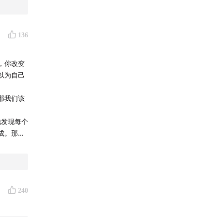
136
，你改变
以为自己
那我们该
他发现每个
成。那一
人，但依
刚才说的
继续跑。
240
于我们跑
一棒，永