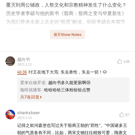
覆灭到周公辅政，人祭文化和宗教精神发生了什么变化？
历史学者李硕与他的新书《翦商：殷商之变与华夏新生》
为我们带来全新上古史的“暗黑”解读。听听李硕在本期节
目的精彩论述。
展开Show Notes
- 本期话题成员 -
越向书
140
2023.1.13
程衍樑（微博
@GrenadierGuard2
）
40:36
纣王在地下大骂: 失去兽性，失去一切！🐶
李硕，清华大学历史学博士，《南北战争三百年》《翦
爱来自修罗道
:
越向书多久能更新啊😢
咖啡就播客
:
哈哈哈哈三体粉纷纷点赞
商》作者
共
7
条回复
sharksbeer
- 时间轴 -
87
2023.1.14
记得之前河森堡也写过关于殷商王朝的”邪性“。”中国诸多王
01:53
在互联网上诞生的“翦商学”
朝的气质各有不同，比如，两宋文物往往精致可爱，隋唐文