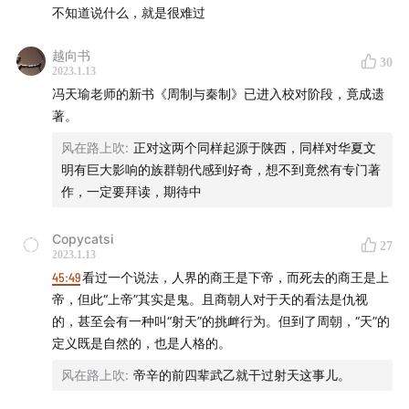
新年将至，忽左忽右与中国电影资料馆节目策划沙丹在小
不知道说什么，就是很难过
红书聊了聊有关贺岁档的话题。从90年代末中国内地贺岁
档电影的爆发，再到现如今这个特殊的时间节点，贺岁档
越向书
30
2023.1.13
电影承载甚至已不仅是回忆，更是对新年的一种愿景。
冯天瑜老师的新书《周制与秦制》已进入校对阶段，竟成遗
著。
1月15日-1月31日，你可以在
@忽左忽右
的小红书主页收
听本期节目，或打开小红书搜索#归途七日谈 或者 #陪你
风在路上吹
:
正对这两个同样起源于陕西，同样对华夏文
明有巨大影响的族群朝代感到好奇，想不到竟然有专门著
聊到家 或者 #过年不焦虑。希望我们节目能成为你2023
作，一定要拜读，期待中
年观影体验的序曲。
Copycatsi
忽左忽右上线了卖书业务，如你对节目中聊到的书籍感兴
27
2023.1.13
趣，可以前往公众号「忽左忽右leftright」回复「买书」
45:49
看过一个说法，人界的商王是下帝，而死去的商王是上
了解详情。
帝，但此“上帝”其实是鬼。且商朝人对于天的看法是仇视
的，甚至会有一种叫“射天”的挑衅行为。但到了周朝，“天”的
定义既是自然的，也是人格的。
- 制作团队 -
风在路上吹
:
帝辛的前四辈武乙就干过射天这事儿。
声音设计 hotair