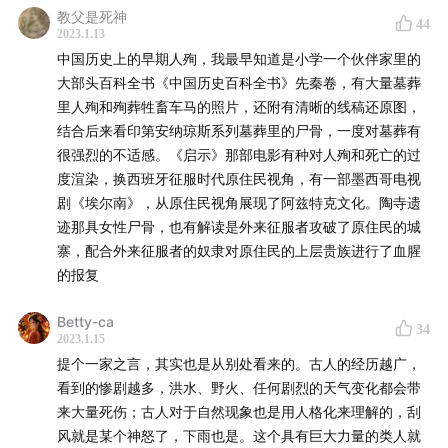
教父是死神
44
2023.1.13
33:09
商朝的统治：恐吓和威逼利诱
中国历史上的早期人殉，我最早知道是小学一个伙伴家里的
大部头百科全书《中国历史百科全书》先秦卷，有大量墓葬
38:06
周人灭商重建了道德体系并重构了三皇五帝形象
里人殉和殉葬牲畜车马的照片，还附有清晰的线稿还原图，
结合后来看印第安纳琼斯系列墓葬里的尸骨，一度对墓葬有
43:01
商朝的宗教理念：人世间的一切都是由鬼神决定的
很强烈的不适感。《启示》那部电影有种对人殉和死亡的过
度渲染，换西班牙征服时代原住民视角，有一部墨西哥电视
45:31
周公的宗教理念：道德体系与人文精神并行
剧《埃尔南》，从原住民视角展现了阿兹特克文化。陶寺遗
迹那具女性尸骨，也有解读是外来征服者攻破了原住民的城
48:43
王权与神权的强集合、人祭和吃人肉都导致了商朝
寨，配合外来征服者的奴隶对原住民的上层贵族进行了血腥
的灭亡
的报复
54:51
《旧约圣经》里向上帝献祭大儿子的故事
Betty-ca
34
2023.1.15
55:11
商朝的大量献祭与统治疆域扩张的关联性
提个一家之言，其实也是从别处看来的。古人的经历越广，
看到的惨剧越多，洪水、野火、任何剧烈的天气变化都会带
01:03:05
周族曾三代臣服于商
来大量死伤；古人对于自然现象也是用人格化来理解的，刮
风就是某个神怒了，下雨也是。这个具有巨大力量的类人就