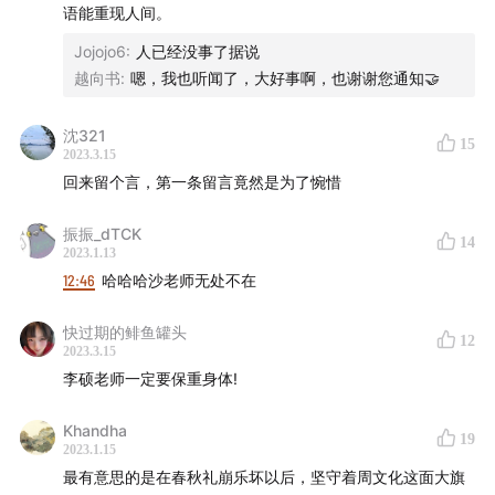
语能重现人间。
Jojojo6
:
人已经没事了据说
越向书
:
嗯，我也听闻了，大好事啊，也谢谢您通知🤝
沈321
15
2023.3.15
回来留个言，第一条留言竟然是为了惋惜
振振_dTCK
14
2023.1.13
12:46
哈哈哈沙老师无处不在
快过期的鲱鱼罐头
12
2023.3.15
李硕老师一定要保重身体!
Khandha
19
2023.1.15
最有意思的是在春秋礼崩乐坏以后，坚守着周文化这面大旗