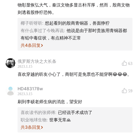
物彰显恢弘大气，秦汉文物多显古朴浑厚，然而，殷商文物
04:25
考古学在行业内外隔阂很大
则透着股狰狞恐怖。
06:05
梅尔·吉布森《启示录》中的大量杀人献祭场景与陶
椰子听呀听
:
想起看到的殷商青铜器，兽面狰狞
寺遗址中可怖的女性尸骨
有什么事过了今晚再说
:
他说是由于那时贵族用青铜器都
有铅中毒症状，有点精神不正常
11:47
上古史复原的艰难
共
4
条回复
13:53
面对上古材料的稀缺，如何建立可靠的假设？
俄罗斯方块之大长条
63
2023.1.15
喜欢穿越的听友小心了，商朝可是免票也不能穿啊😂😂😂。
19:59
《翦商》：翦灭商纣，从新石器时代谈起的1000年
HD483178w
23:08
几乎任何人类古文明早期都有杀人献祭现象
59
2023.3.15
刷到李硕老师生病的消息，望安好
24:48
早期人类文明中出现大量人祭可能是为巩固王权服
喜欢读书的张师傅
:
已经说手术成功了
务
职业地球生物
:
世事无常🙏
共
3
条回复
27:19
商朝开国100年后，杀人献祭现象激增，且人骨被工
具化