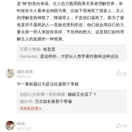
01:11:34
周文王的大起大落与《周易》“暗黑”解读
是“神”的意向来源。古人也力图用因果关系来理解世界，有
时候在今人看来会倒因为果。比如下雨淹死了很多人，古人
01:22:03
周文王父子如何“翦商”
的理解是雨神怒了，降祸罪人，于是他们就死了。那为了避
免某些不愿死的人—贵族也受到牵连，他们就会用自己的力
01:26:06
周文王自身的神学建构
量去抓一些人来提前杀掉，平息神的怒火。这是我们如何理
解古人的血腥的一种推测。
01:31:41
周公彻底消灭了血腥的人祭文化
可爱小馋猫
:
有意思
Hansxiao
:
是这样的，大部分人类学著作都有这种说法
01:39:50
从个人生存到文化价值，孔子大受周公的恩泽
猫吃咸鱼
33
2023.1.13
- 音乐 -
乍一看标题以为是法拉盛那个李硕
别担心没有哪一首歌能够
:
姨硕又合流了？
Danse Macabre - Busy Strings - Kevin MacLeod
越向书
:
万古如长夜那个呀😁
共
9
条回复
-支持我们的赞助商是对我们最好的支持-
阿钝
29
2023.3.15