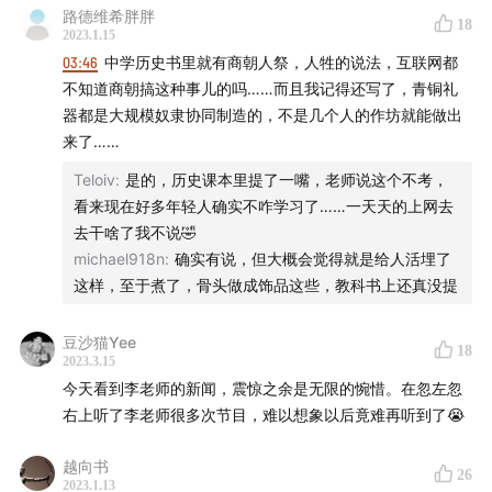
路德维希胖胖
18
2023.1.15
节目统筹 禾放
03:46
中学历史书里就有商朝人祭，人牲的说法，互联网都
不知道商朝搞这种事儿的吗……而且我记得还写了，青铜礼
节目运营 小米粒
器都是大规模奴隶协同制造的，不是几个人的作坊就能做出
来了……
节目制作 hualun
Teloiv
:
是的，历史课本里提了一嘴，老师说这个不考，
logo设计 杨文骥
看来现在好多年轻人确实不咋学习了……一天天的上网去
去干啥了我不说🤣
特别感谢 Garfield
michael918n
:
确实有说，但大概会觉得就是给人活埋了
这样，至于煮了，骨头做成饰品这些，教科书上还真没提
- 本节目由JustPod出品 © 2023 上海斛律网络科技有限
豆沙猫Yee
18
2023.3.15
公司 -
今天看到李老师的新闻，震惊之余是无限的惋惜。在忽左忽
右上听了李老师很多次节目，难以想象以后竟难再听到了😭
- 互动方式 -
越向书
26
2023.1.13