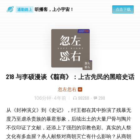
听播客，上小宇宙！
通勤路上
点击下载
眼睛好累
218 与李硕漫谈《翦商》：上古先民的黑暗史话
忽左忽右
106分钟
·
4年前
99268
·
298
从《封神演义》到《史记》，纣王都在其中扮演了残暴无
度乃至虐杀贵族的暴君形象，后续出土的大量尸骨与陶片
不仅印证了文献，还添上了强烈的宗教色彩。真实的人祭
文化有多血腥？杀人献祭对商朝灭亡有什么影响？从商朝