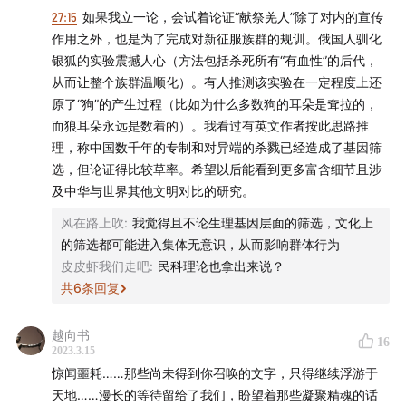
商务合作：ad@justpod.fm
27:15
如果我立一论，会试着论证“献祭羌人”除了对内的宣传
作用之外，也是为了完成对新征服族群的规训。俄国人驯化
微博：
@忽左忽右leftright
@播客一下
@JustPod
银狐的实验震撼人心（方法包括杀死所有“有血性”的后代，
从而让整个族群温顺化）。有人推测该实验在一定程度上还
微信公众号：忽左忽右Leftright
原了“狗”的产生过程（比如为什么多数狗的耳朵是耷拉的，
而狼耳朵永远是数着的）。我看过有英文作者按此思路推
微信公众号：JustPod / 播客一下
理，称中国数千年的专制和对异端的杀戮已经造成了基因筛
选，但论证得比较草率。希望以后能看到更多富含细节且涉
小红书：
JustPod气氛组
/
忽左忽右
及中华与世界其他文明对比的研究。
风在路上吹
:
我觉得且不论生理基因层面的筛选，文化上
抖音：忽左忽右
的筛选都可能进入集体无意识，从而影响群体行为
B站：忽左忽右leftright
皮皮虾我们走吧
:
民科理论也拿出来说？
共
6
条回复
越向书
16
2023.3.15
惊闻噩耗……那些尚未得到你召唤的文字，只得继续浮游于
天地……漫长的等待留给了我们，盼望着那些凝聚精魂的话