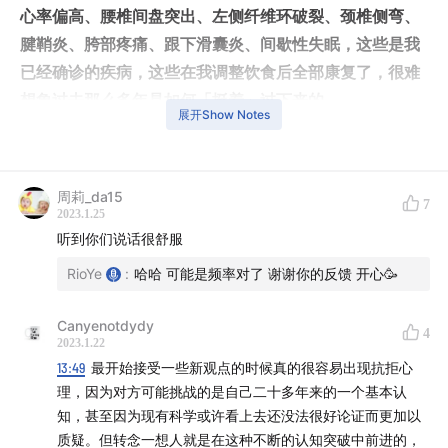
心率偏高、腰椎间盘突出、左侧纤维环破裂、颈椎侧弯、
腱鞘炎、胯部疼痛、跟下滑囊炎、间歇性失眠，这些是我
已经确诊的疾病，这些在我调整饮食后全部康复了，很难
想象过去那么多年是如何「挺着」过下来的。
展开Show Notes
在进行饮食调整的时候，我们并没有预期会让疾病康复，
也没有预期能减轻体重。后来发现，在身体达到平衡后，
周莉_da15
既有的问题就都不是问题了。
7
2023.1.25
听到你们说话很舒服
——
RioYe
:
哈哈 可能是频率对了 谢谢你的反馈 开心🥳
Rio 摘出来的一些时间戳：
Canyenotdydy
4
2023.1.22
炑星迹开头
13:49
最开始接受一些新观点的时候真的很容易出现抗拒心
理，因为对方可能挑战的是自己二十多年来的一个基本认
00:45
舟山大雾：我们到海边走了两个小时
知，甚至因为现有科学或许看上去还没法很好论证而更加以
02:42
本来要聊书：《疗愈的饮食与断食》是《真原
质疑。但转念一想人就是在这种不断的认知突破中前进的，