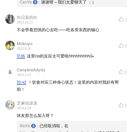
CenYe
:
谢谢呀～我们太爱聊天了 ：）
向日葵的向
2
2023.10.23
不会带着恐惧的心去吃——吃各类东西的轴心
Mokuyo
2
2023.8.26
17:05
这里rio的反应太可爱啦hhhhhhhhh🥳
Canyenotdydy
2
2023.1.23
——
32:42
！饮食对应三种身心状态！这里的内容对我好有帮
助！
🪐 关于「
炑星迹
」
芝麻馅滚滚
Hi，大家好，我们是「炑星迹」主理人 Rio 和 Cen，
我们
1
2024.6.20
用修行的方式生活，以臣服的心态创业。我们相信人性中
炑友群怎么加入呀？
的善良天使，相信每个人内心的自性和慈悲。
RioYe
:
已经取消啦，在