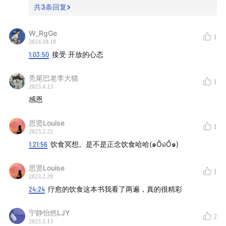
E36 I《我们为什么要睡觉》：人类是唯一一种会在没有
共
3
条回复
合理益处的情况下故意剥夺自己睡眠的物种
E24 I 《肠子的小心思》：我们与微生物的共生关系
W_RgGe
1
2024.10.18
E19 I 《贪婪的多巴胺》：I WANT MORE
1:03:50
接受 开放的心态
——
秃尾巴老李大猫
1
2023.4.13
说在最后：
感恩
在不断学习各种饮食和健康知识的过程中，我们做得最多
思贤Louise
1
的就是尝试。
2023.2.22
1:21:56
饮食冥想。是不是正念饮食哈哈(๑Ő௰Ő๑)
放下既有的观念，重新认识生活中的事物，给自己机会去
体验那些书中的道理、别人的经验，并把它们融会贯通以
思贤Louise
1
2023.2.20
后注入我们的生活，成为我们的一部分。
24:24
疗愈的饮食这本书我看了两遍，真的很精彩
也很开心，在这期中我们有机会更详细地聊起了「地球频
宁静怡然LJY
2
率」这个话题。地球频率的加速变化，让很多事情都以史
2023.1.13