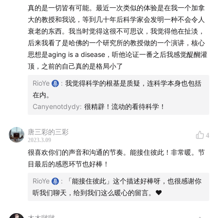
医》遗失的一章
真的是一切皆有可能。最近一次类似的体验是在我一个加拿
05:29
地球频率加快
：跟随这个频率的转变，加速自己
大的教授和我说，等到几十年后科学家会发明一种不会令人
的成长
衰老的东西。我当时觉得这很不可思议，我觉得他在扯淡，
24:11
悦性饮食
：通过你的饮食也可以反过来看到你的心
后来我看了是哈佛的一个研究所的教授做的一个演讲，核心
思想是aging is a disease，听他论证一番之后我感觉醍醐灌
性
顶，之前的自己真的是格局小了
40:42
Cen 的病症自白
：整理的时候对过去的自己产生
了深深的慈悲
RioYe
:
我觉得科学的根基是质疑，连科学本身也包括
在内。
我们的饮食
Canyenotdydy
:
很精辟！流动的看待科学！
56:24
改变的历程
：从身体的清净到心灵的清净
唐三彩的三彩
4
2023.3.09
1:00:51
自由饮食
：你的饮食不是你要去坚持的事情，而
很喜欢你们的声音和沟通的节奏。能接住彼此！非常暖。节
是自然而然的改变
目最后的感恩环节也好棒！
1:04:42
我们目前是怎么吃的
：减餐 + 减糖 + 减精制碳
RioYe
:
「能接住彼此」这个描述好棒呀，也很感谢你
水 + 减过度加工品 + 吃好的油脂和丰富的蔬菜 + 怀着
听我们聊天，给到我们这么暖心的留言。❤️
感恩和愉悦的心进食
木木啵啵