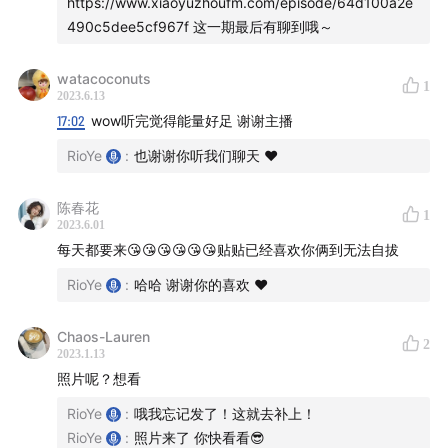
https://www.xiaoyuzhoufm.com/episode/64d100a2e
我们有一档小小的播客「炑星迹」记录和分享我们身心灵
490c5dee5cf967f 这一期最后有聊到哦～
的成长，还有一家小小的香氛手作店在舟山，希望继续以
声音、视频、产品或者空间等不同的载体传递我们的理
watacoconuts
1
念。
2023.6.13
17:02
wow听完觉得能量好足 谢谢主播
🥳 如果你喜欢我们的节目，欢迎和我们做朋友！
RioYe
:
也谢谢你听我们聊天 ❤️
——
陈春花
1
2023.6.01
☀️ 「
Rio 和 Cen 推荐你可以听
」
每天都要来😘😘😘😘😘😘贴贴已经喜欢你俩到无法自拔
E72 李辛 I 《经典中医启蒙》：与万物沉浮于生长之门
RioYe
:
哈哈 谢谢你的喜欢 ❤️
E66 有意识饮食 I 《疗愈的饮食与断食》：饮食上瘾
Chaos-Lauren
症、胰岛素阻抗和肠道健康
2
2023.1.13
E64 杨定一 I 《真原医》：请不要迷失自我和失去健康
照片呢？想看
E60 芳疗 I 发烧是身体的疗愈
RioYe
:
哦我忘记发了！这就去补上！
E39 疗愈 I 你的情绪就是你的能量
RioYe
:
照片来了 你快看看😎