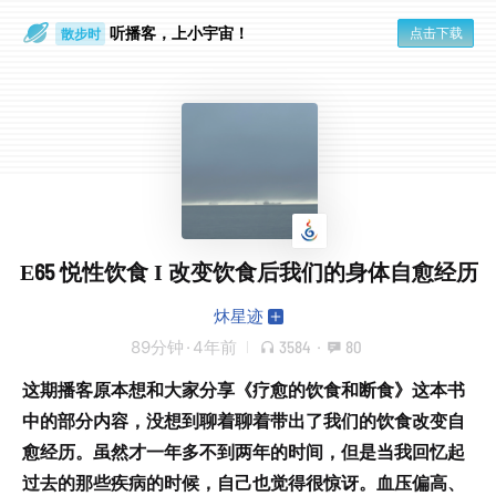
听播客，上小宇宙！
点击下载
散步时
通勤路上
E65 悦性饮食 I 改变饮食后我们的身体自愈经历
炑星迹
89分钟
·
4年前
3584
·
80
这期播客原本想和大家分享《疗愈的饮食和断食》这本书
中的部分内容，没想到聊着聊着带出了我们的饮食改变自
愈经历。虽然才一年多不到两年的时间，但是当我回忆起
过去的那些疾病的时候，自己也觉得很惊讶。血压偏高、