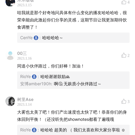
炑星迹结尾
4
2023.1.15
哇我就是那个好奇地问具体有什么变化的播友哈哈哈哈，很
1:21:14
进食冥想：每次进食都是一次修行
荣幸能由此激起你们分享的灵感，这期节目让我更加期待饮
1:23:30
今天这一期是即兴聊天带给我们的礼物
食调整了！
1:27:38
音乐推荐：Nadama - Open to Love
CenYe
:
哈哈哈哈～
封面：Rio 拍摄的大雾下的海上亮光
——
00三
2
2023.1.16
同道小伙伴路过，你们好棒！加油！
播客提及：
RioYe
:
哈哈谢谢鼓励🙏
杨定一 ·
《疗愈的饮食与断食：新时代的个人营养学》
安博amber190h
:
啊🤔 无麸质小伙伴路过～
Philipp Dettmer ·
《战斗细胞：人体免疫系统奇妙之
旅》
树里Ase
3
2023.1.14
李辛 ·
《经典中医启蒙》
大雾也太美了吧！你们产出速度也太快了吧！恭喜你们的身
体回到平衡！（还没听先把shownotes都看了遍嘎嘎
超级美的海上的大雾
（感谢 Lauren 提醒）
：
RioYe
:
哈哈哈 超美的 （ 我们太喜欢和大家分享啦 ☺️