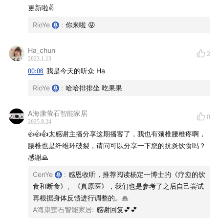
更新啦✌️
无前例的速度在加速。如果我们不透过改变自己来跟上频
率的变化，「摩擦力」会让你感觉很难受。透过改变饮
RioYe
:
你来啦 😝
食，也是在改变一种既有的习惯，一种习气的转变。
练习
用更开放的观念来看待这些原来我们以为很熟悉很了解的
Ha_chun
2
2023.1.13
事物，慢慢地「心」就会打开。
00:06
我是今天的听众 Ha
感谢杨定一博士的书籍带给我们很多成长
RioYe
:
哈哈排排坐 吃果果
感谢 Cen 准备了这期播客的内容
A海康萤石智能家居
感谢 Rio 在播客脱离主题后鼓励我们跟随着内心聊下去
0
2025.8.24
感谢我们录制并剪辑这期播客
👍👍👍太感谢主播分享这期播客了，我也有颈椎腰椎疼啊，
感谢晚上的月光陪伴我们录音
腰椎也是纤维环破裂，请问可以分享一下您的抗炎饮食吗？
感谢我们的录音设备、Mac、iPhone 和我们一起记录下
感谢🙏
了这期播客
CenYe
:
感恩收听，推荐阅读杨定一博士的《疗愈的饮
感谢你的阅读和收听
食和断食》、《真原医》，我们也是参考了之后自己尝试
感恩在这里用声音的方式和你相遇
再根据身体反馈进行调整的。🙏
谢谢你 ：）
A海康萤石智能家居
:
感谢回复💕💕