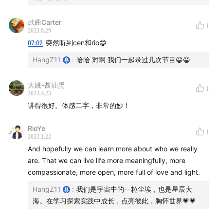
时间线
：
武曲Carter
1
【
开始之前的絮絮叨叨
】
2023.8.29
07:02
突然听到cen和rio😁
00:52
说说自己的近况
HangZ11
:
哈哈 对啊 我们一起录过几次节目😀😀
03:38
之前挖的坑先不填了，这期没有按照计划录《Holy
大姚-酱油蛋
Spider》的原因
1
2023.4.23
讲得很好。体感二字，非常的妙！
05:07
《前世今生》4年前觉得这本书不靠谱，4年后开始
读这本书
RioYe
1
2023.1.22
And hopefully we can learn more about who we really
【《前世今生》的内容概要】
are. That we can live life more meaningfully, more
compassionate, more open, more full of love and light.
08:06
魏斯医生Dr. Weiss和Catherine的初期治疗，效果
甚微
HangZ11
:
我们是宇宙中的一粒尘埃，也是星辰大
海。在学习探索实践中成长，点亮彼此，胸怀世界💗💗
11:56
Dr. Weiss和Catherine开始尝试催眠