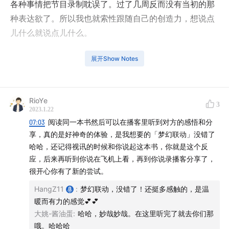
各种事情把节目录制耽误了。过了几周反而没有当初的那
种表达欲了。所以我也就索性跟随自己的创造力，想说点
儿什么就说点儿什么。
最近刚看完魏斯医生的《前世今生》（Brian L. Weiss）。
展开Show Notes
这本书里讲述了Dr. Weiss在和一位病人Catherine进行心
理咨询时发生的神奇的故事，包括Catherine回忆起自己
的前生，轮回，圣人借助Catherine向医生传递的智慧。
RioYe
3
2023.1.22
乍一看有些玄虚，甚至不敢相信，然而当我静下心来去体
07:03
阅读同一本书然后可以在播客里听到对方的感悟和分
会和品味时，却给我带来不少的思考和感动。
享，真的是好神奇的体验，是我想要的「梦幻联动」没错了
哈哈，还记得视讯的时候和你说起这本书，你就是这个反
今天正好是大年初一，发一期关于死亡的podcast似乎有
应，后来再听到你说在飞机上看，再到你说录播客分享了，
一些不合时宜，但是又觉得貌似恰到好处。最近自己身边
很开心你有了新的尝试。
的朋友和客户不少人家里发生了变故，在我们心痛，思念
HangZ11
:
梦幻联动，没错了！还挺多感触的，是温
亲人之时，也许这本书中的智慧可以给我们一些慰藉和平
暖而有力的感觉💕💕
静。
大姚-酱油蛋
:
哈哈，妙哉妙哉。在这里听完了就去你们那
哦。哈哈哈