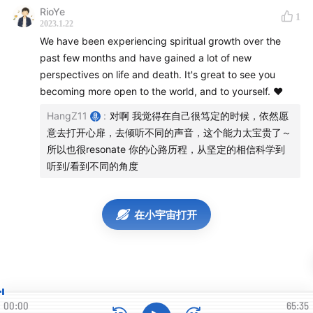
RioYe
1
13:54
Catherine第一次在催眠的过程中回忆起自己的两个
2023.1.22
前生，Dr. Weiss不知道是否应该相信
We have been experiencing spiritual growth over the
past few months and have gained a lot of new
18:42
Catherine在催眠回忆自己的前生的过程中，疗愈现
perspectives on life and death. It's great to see you
becoming more open to the world, and to yourself. ❤️
在生活中的恐惧
HangZ11
:
对啊 我觉得在自己很笃定的时候，依然愿
22:38
Masters圣贤/圣人通过Catherine向Dr.Weiss传递信
意去打开心扉，去倾听不同的声音，这个能力太宝贵了～
息和智慧
所以也很resonate 你的心路历程，从坚定的相信科学到
听到/看到不同的角度
29:16
Dr. Weiss从开始的纠结到最终决定出版这本书
在小宇宙打开
31:11
Masters圣贤对于重生，轮回，生命的意义的诠释
【
我的一些思考，感触和感动
】
这个故事，重生，轮回，Masters圣贤的话是真的吗
00:00
65:35