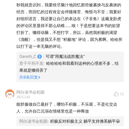
秒我就意识到，我要绞尽脑汁地回忆那些被裹挟与反裹挟的
Reference
经历，而回忆的过程肯定会伴随痛苦、悔恨与不甘；我要好
好组织语言，我还要让自己的表达在《子非鱼》这藏龙卧虎
斯文·布林克曼《清醒：摆脱工具主义，活出真实自我》
的评论区里显得不那么幼稚……唉！于是想要这本书的欲望
《生命的立场：如何活出人生的意义》《自在人生》
打折了。懒得动脑，不想打字，所以，虽然我积极的渴望
《清醒》，但是我又不想 “积极地” 评论，因为累啊。哈哈所
齐奥尔格·西美尔《时尚的哲学》
以打下这一串无脑的评论。
严飞《穿透：像社会学家一样思考》《悬浮：异乡人的都
Gareth_C
:
可谓“用魔法战胜魔法”
君子不刑不发
:
哈哈哈哈和我看到这种的心理差不多，结
市生存》
果就是懒得弄了
共
9
条回复
王小波《我在荒岛上迎接黎明》
葛亮《燕食记》
阿白读书会犯困
71
2023.2.02
能舒服做自己最好了，哪怕不积极，不乐观，不是社交达
班宇《缓步》
人，允许自己沉溺在情绪里也是一种释放
阿白读书会犯困
:
积极反对积极主义 躺平支持佛系躺平😬
BGM