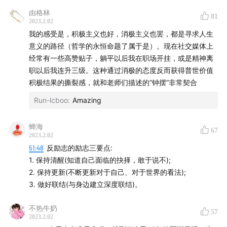
程锦远《我的好大歌》
由格林
81
2023.2.02
我的感受是，积极主义也好，消极主义也罢，都是寻求人生
意义的路径（哲学的永恒命题了属于是）。现在社交媒体上
经常有一些高赞贴子，躺平以后我在职场开挂，或是精神离
职以后我连升三级。这种通过消极的态度反而获得普世价值
积极结果的撕裂感，就和老师们描述的“钟摆”非常契合
Run-lcboo
:
Amazing
蝉海
67
2023.2.02
51:48
反励志的励志三要点:
1. 保持清醒(知道自己面临的抉择，敢于说不);
2. 保持更新(不断更新对于自己、对于世界的看法);
3. 做好联结(与身边建立深度联结)。
不热牛奶
57
2023.2.02