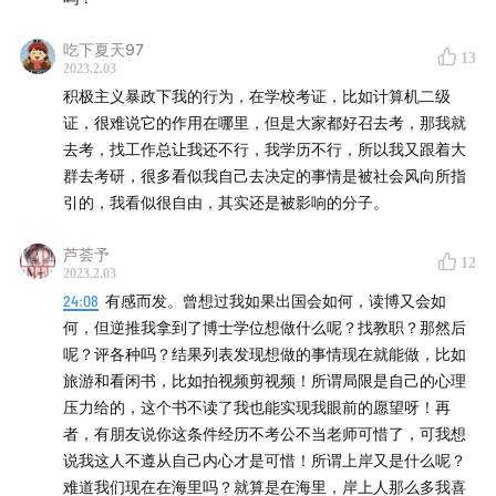
吃下夏天97
13
2023.2.03
积极主义暴政下我的行为，在学校考证，比如计算机二级
证，很难说它的作用在哪里，但是大家都好召去考，那我就
去考，找工作总让我还不行，我学历不行，所以我又跟着大
群去考研，很多看似我自己去决定的事情是被社会风向所指
引的，我看似很自由，其实还是被影响的分子。
芦荟予
12
2023.2.03
24:08
有感而发。曾想过我如果出国会如何，读博又会如
何，但逆推我拿到了博士学位想做什么呢？找教职？那然后
呢？评各种吗？结果列表发现想做的事情现在就能做，比如
旅游和看闲书，比如拍视频剪视频！所谓局限是自己的心理
压力给的，这个书不读了我也能实现我眼前的愿望呀！再
者，有朋友说你这条件经历不考公不当老师可惜了，可我想
说我这人不遵从自己内心才是可惜！所谓上岸又是什么呢？
难道我们现在在海里吗？就算是在海里，岸上人那么多我喜