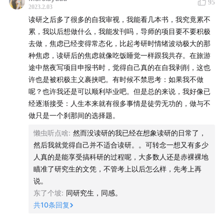
95
2023.2.03
读研之后多了很多的自我审视，我能看几本书，我究竟累不
累，我以后想做什么，我能发刊吗，导师的项目要不要积极
去做，焦虑已经变得常态化，比起考研时情绪波动极大的那
种焦虑，读研后的焦虑就像吃饭睡觉一样跟我共存。在旅游
途中熬夜写项目申报书时，觉得自己真的在自我剥削，这也
许也是被积极主义裹挟吧。有时候不禁思考：如果我不做
呢？也许我还是可以顺利毕业吧。但是总的来说，我好像已
经逐渐接受：人生本来就有很多事情是徒劳无功的，做与不
做只是一个刹那间的选择题。
懒虫听点啥
:
然而没读研的我已经在想象读研的日常了，
然后我就觉得自己并不适合读研。。可转念一想又有多少
人真的是能享受搞科研的过程呢，大多数人还是赤裸裸地
瞄准了研究生的文凭，不管考上以后怎么样，先考上再
说。
东了个坡
:
同研究生，同感。
共
10
条回复