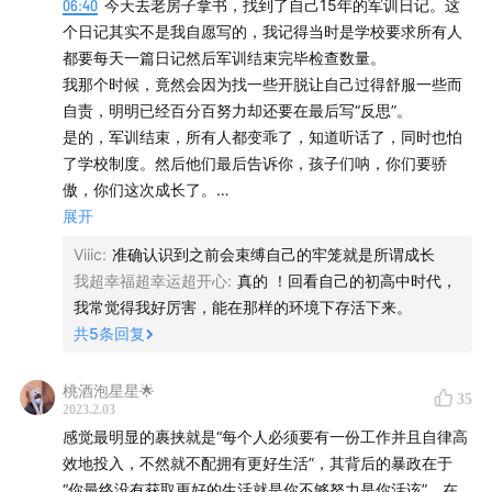
06:40
今天去老房子拿书，找到了自己15年的军训日记。这
个日记其实不是我自愿写的，我记得当时是学校要求所有人
都要每天一篇日记然后军训结束完毕检查数量。
我那个时候，竟然会因为找一些开脱让自己过得舒服一些而
自责，明明已经百分百努力却还要在最后写“反思”。
是的，军训结束，所有人都变乖了，知道听话了，同时也怕
了学校制度。然后他们最后告诉你，孩子们呐，你们要骄
傲，你们这次成长了。
他们竟美其名曰“成长”，其实就是“驯化”。
展开
我又想起高中那个MP3自己设置的文件夹名称，“影响我考大
Viiic
:
准确认识到之前会束缚自己的牢笼就是所谓成长
学的都是罪恶”。
我超幸福超幸运超开心
:
真的 ！回看自己的初高中时代，
我已经不知道那些在学校里日复一日的学习生活中，我究竟
我常觉得我好厉害，能在那样的环境下存活下来。
是如何成长。是在崩溃中习惯，是在不公中慢慢偃旗息鼓，
共
5
条回复
是一点一滴的麻木挣扎。以至于周末回家下车看到妈妈的时
候，心里第一个念头就是“她怎么不穿校服？”
桃酒泡星星🌟
35
更可怕的是，在他们口中，如果不学习，你就是死路一条，
2023.2.03
你别无他选。
感觉最明显的裹挟就是“每个人必须要有一份工作并且自律高
在那种封闭的地方生活很长一段时间就是信息封闭，就是思
效地投入，不然就不配拥有更好生活”，其背后的暴政在于
想的囚笼，我不否认我学的了知识，可是精神上的创伤记
“你最终没有获取更好的生活就是你不够努力是你活该”。在