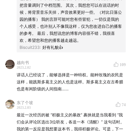
把音量调到了中档范围。 其次，我想您可以在说话的时
06:32
广告是资本主义的诗歌
候，将背景音乐关掉，声音效果更好一些。（对比日落公
园的播客） 我的言辞可能对您有些冒犯，一切仅是我的
20:16
如果抛开“职场”这个前提，“自我反省”值得被鼓励吗
个人感受，也许别人不像我这样，仅为您改进自己的播客
的参考。 最后，我想说您的博客内容很不错，我很喜
22:04
读博的心情：我在荒岛上迎接黎明
欢，希望您和您的播客越走越远。
Biscuit233
:
好有礼貌👍
29:26
积极主义的暴政
越向书
34:33
最易操作的一条原则：阅读小说
109
2023.2.02
讲话人已经说了，能够选择是一种特权。能种玫瑰的农民是
35:46
如果没有研究社会学，我可能会成为作家
这样，能践斯多葛主义的人也是这样。斯多葛主义在古希腊
也是有闲阶级的人间指南……
41:04
钟摆而非静态
东了个坡
74
42:40
豆瓣的“推辞学”小组
2023.2.03
最近一次经历的被 “积极主义的暴政” 裹挟就是当我看到 “我
46:22
人的情绪可以被控制吗
们会从评论区选出3位听友，各送一本《清醒》” 这句话时。
我的第一反应是我想要这本书，我得积极评论。可是，下一