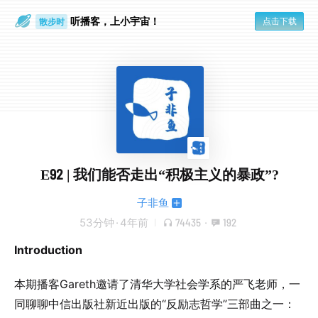
听播客，上小宇宙！
点击下载
散步时
通勤路上
E92 | 我们能否走出“积极主义的暴政”?
子非鱼
53分钟
·
4年前
74435
·
192
Introduction
本期播客Gareth邀请了清华大学社会学系的严飞老师，一
同聊聊中信出版社新近出版的“反励志哲学”三部曲之一：