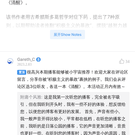
《清醒》。
该书作者用古希腊斯多葛哲学对症下药，提出了7种原
则，以期帮助读者推翻“积极主义的暴政”、摆脱“越努力越
焦虑”的怪圈。这本书不仅是“反励志”的，甚至在一定意义
展开Show Notes
上也是“反子非鱼”的。Gareth与朋友们在播客中经常提及
的“自我反省”“尊重直觉”，在该书当中遭到了严厉的批判。
Gareth_C
34
欢迎大家收听本期播客，感受“反励志”的逻辑。
2023.2.03
很高兴本期播客能够被小宇宙推荐！欢迎大家在评论区
置顶
留言，分享你被“积极主义的暴政”裹挟的例子。我们会从评
Speaker
论区选3位听友，各送一本《清醒》。本活动正月内有效～
严飞，清华大学社会科学学院社会学系副教授。
附庸个风雅
:
这是我第一次听您的播客，完全被名字吸
引，但在我听到开头时，我有一些不好的体验，想反馈给
您，以便您的博客有更好的发展。 首先，声音有些小。
Highlights
我一般声音开得比较小，平常都在低档，在听您的播客之
前，我听的是日落公园的播客，它的声音更加清晰，音质
02:14
理想主义 vs 存在主义 vs 斯多葛主义
也更好一些。在听到您的博客时，因为声音小的原因，我