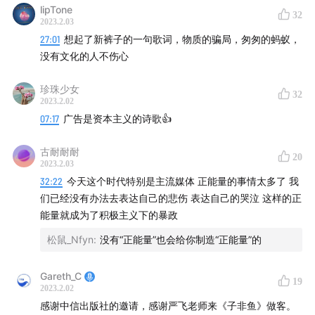
lipTone
32
2023.2.03
27:01
想起了新裤子的一句歌词，物质的骗局，匆匆的蚂蚁，
没有文化的人不伤心
珍珠少女
32
2023.2.02
07:17
广告是资本主义的诗歌👍
古耐耐耐
20
2023.2.03
32:22
今天这个时代特别是主流媒体 正能量的事情太多了 我
们已经没有办法去表达自己的悲伤 表达自己的哭泣 这样的正
能量就成为了积极主义下的暴政
松鼠_Nfyn
:
没有“正能量”也会给你制造“正能量”的
Gareth_C
19
2023.2.02
感谢中信出版社的邀请，感谢严飞老师来《子非鱼》做客。