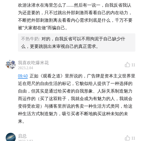
欢游泳潜水在海里怎么了……然后有一说一，自我反省我认
为还是要的，只不过跳出外部刺激而看看自己的内在动力，
不断把外部刺激割离去看看内心需求到底是什么，千万不要
被“大家都在做”而骗自己。
不热牛奶
:
对的，自我反省可以不用拘泥于自己缺少什
么，更要跳脱出来审视自己的真正需求。
我喜欢吃爆米花
11
2023.2.04
09:40
正如《观看之道》里所说的，广告牌是资本主义世界里
近在咫尺的自由生活的标记，它貌似给人提供了一种选择的
自由，但其实是通过给买者的自我形象、人际关系制造魅力
而运作的（买了这双鞋子，我就会成为有魅力的人，我就会
变得受欢迎）与播客里所说的售卖一种生活方式类同，给这
种生活方式制造魅力，吸引买者不断地购买这种未知的未
来。
启总
11