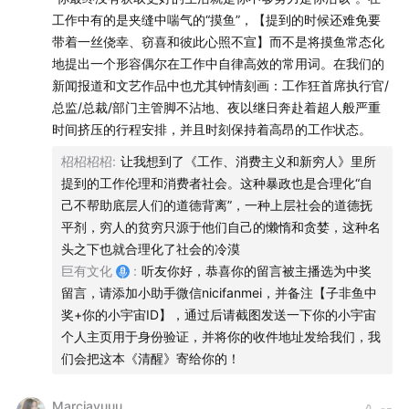
忆，远大于我吸收的知识。
工作中有的是夹缝中喘气的“摸鱼”，【提到的时候还难免要
等到真正解放以后，开眼看看世界，再回头看以前，真的又
带着一丝侥幸、窃喜和彼此心照不宣】而不是将摸鱼常态化
心疼又佩服自己当年的意志力，真活下来的都是勇士。
地提出一个形容偶尔在工作中自律高效的常用词。在我们的
新闻报道和文艺作品中也尤其钟情刻画：工作狂首席执行官/
总监/总裁/部门主管脚不沾地、夜以继日奔赴着超人般严重
时间挤压的行程安排，并且时刻保持着高昂的工作状态。
柖柖柖柖
:
让我想到了《工作、消费主义和新穷人》里所
提到的工作伦理和消费者社会。这种暴政也是合理化“自
己不帮助底层人们的道德背离”，一种上层社会的道德抚
平剂，穷人的贫穷只源于他们自己的懒惰和贪婪，这种名
头之下也就合理化了社会的冷漠
巨有文化
:
听友你好，恭喜你的留言被主播选为中奖
留言，请添加小助手微信nicifanmei，并备注【子非鱼中
奖+你的小宇宙ID】，通过后请截图发送一下你的小宇宙
个人主页用于身份验证，并将你的收件地址发给我们，我
们会把这本《清醒》寄给你的！
Marciayuuu