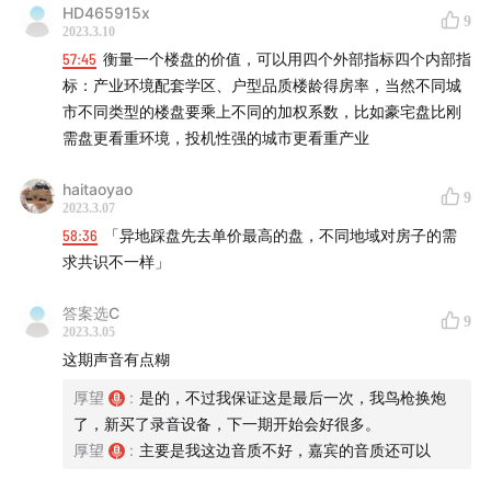
HD465915x
9
2023.3.10
57:45
衡量一个楼盘的价值，可以用四个外部指标四个内部指
标：产业环境配套学区、户型品质楼龄得房率，当然不同城
市不同类型的楼盘要乘上不同的加权系数，比如豪宅盘比刚
需盘更看重环境，投机性强的城市更看重产业
小区分析雷达图
haitaoyao
9
2023.3.07
58:36
「异地踩盘先去单价最高的盘，不同地域对房子的需
求共识不一样」
答案选C
9
2023.3.05
这期声音有点糊
厚望
:
是的，不过我保证这是最后一次，我鸟枪换炮
了，新买了录音设备，下一期开始会好很多。
厚望
:
主要是我这边音质不好，嘉宾的音质还可以