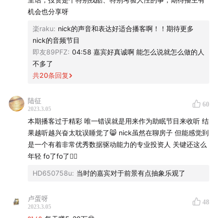
00:21
诚恳开场白：到底还要不要参与买房这场游戏？以
机会也分享呀
下是我的观点。
楽raku
:
nick的声音和表达好适合播客啊！！期待更多
nick的音频节目
04:50
在房企投资部的就业经历让我看到了业内人的视
即友89PFZ
:
04:58 嘉宾好真诚啊 能怎么说就怎么做的人
角，也彻底改变了对房子的三观。
不多了
共
20
条回复
08:38
数据，数据，大量的数据！
陆征
09:58
看过了楼市周期的数据后发现，房子是脉冲式涨起
60
2023.3.05
来的。
本期播客过于精彩 唯一错误就是用来作为助眠节目来收听 结
果越听越兴奋太耽误睡觉了😸 nick虽然在聊房子 但能感觉到
13:37
莫谈多空，耽误赚钱，把自住的需求解决干净。
是一个有着非常优秀数据驱动能力的专业投资人 关键还这么
年轻 fo了fo了👍🏼
16:19
我们正处于新一轮房地产宽松周期的起点
HD650758u
:
当时的嘉宾对于前景有点抽象乐观了
17:16
16年地产牛市前无古人，大概率也后无来者
卢蛋呀
48
2023.3.05
17:49
城市的β涨幅，楼盘的α涨幅