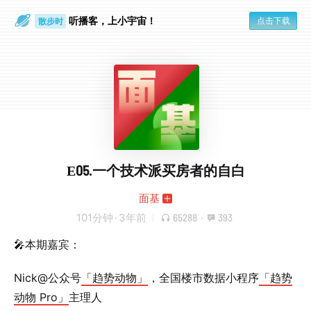
听播客，上小宇宙！
点击下载
散步时
通勤路上
E05.一个技术派买房者的自白
面基
101分钟
·
3年前
65288
·
393
🎤本期嘉宾：
Nick@公众号
「趋势动物」
，全国楼市数据小程序
「趋势
动物 Pro」
主理人