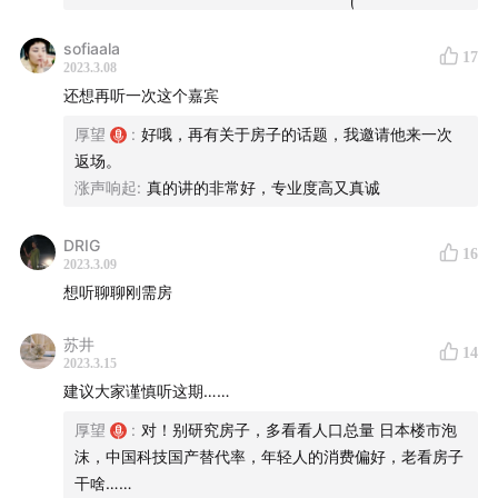
1:08:18
应该什么时候卖房？几点建议
sofiaala
17
1:11:32
我对杠杆率的容忍度很低
2023.3.08
还想再听一次这个嘉宾
1:12:34
趋势这套体系适用于两个场景
厚望
:
好哦，再有关于房子的话题，我邀请他来一次
返场。
1:14:50
炒房的人，一般死在什么坑里？
涨声响起
:
真的讲的非常好，专业度高又真诚
1:16:21
别把买房当做解决自己焦虑的手段！
DRIG
16
2023.3.09
1:17:21
买房表格，强烈安利大家用起来！
想听聊聊刚需房
1:24:25
刚需和改善，未来谁更好？
苏井
14
2023.3.15
1:25:37
京沪老破小的价值
建议大家谨慎听这期……
厚望
:
对！别研究房子，多看看人口总量 日本楼市泡
1:35:40
如何利用好这套房价趋势的工具？
沫，中国科技国产替代率，年轻人的消费偏好，老看房子
干啥……
📁本期内容相关资料（多图警告）：