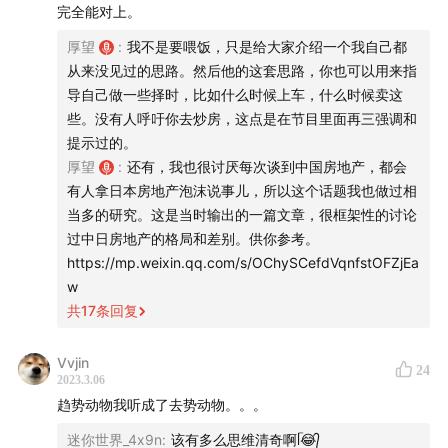
贪婪是做趋势的心魔
完全能对上。
33:25
播客必问的问题：人生的低谷和高峰是啥时候？
厚望
:
我不是要喂饭，只是给大家介绍一个我自己都
从来没见过的思路。然后他的这套思路，你也可以用来指
39:45
多角度论证「为什么现在是地产牛市周期的起点」
导自己做一些择时，比如什么时候上车，什么时候卖这
些。没有人呼吁你去炒房，这点是在节目里面再三强调和
43:56
识别周期很多时候就是要与大众情绪和共识为敌
提示过的。
厚望
:
还有，我也很讨厌每次谈到中国房地产，都会
45:34
如果每个家庭只能持有两套房，应该怎么选？怎么
有人拿日本房地产泡沫说事儿，所以这个话题我也做过相
当多的研究。这是当时输出的一篇文章，很框架性的讨论
置换？
过中日房地产的格局和差别。供你参考。
https://mp.weixin.qq.com/s/OChySCefdVqnfstOFZjEa
49:12
未来什么样的盘会涨幅更大？
w
共
17
条回复
54:14
总价约束下，地段和产品的取舍。
56:40
Vvjin
如何更高效地踩盘？几个实用的建议
24
2023.3.06
趋势动物我听成了去势动物。。。
1:02:12
越看重房子，越要接受「投住分离」
迷你世界_4x9n
:
该有多么思维清奇啊ᥬ😂᭄