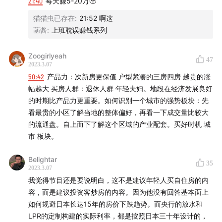
21:40
每天赚5-20万🥹
19:21
一段80%的亏损让我刻上了对「趋势」的思想钢印
猫猫虫已存在
:
21:52 啊这
菡酱
:
上班耽误赚钱系列
21:56
其实房产收益都来自5个方面
Zoogirlyeah
47
22:51
做趋势的几个好处和难处
2023.3.07
50:42
产品力：次新房更保值 户型紧凑的三房四房 越贵的涨
27:18
别和央妈对着干
幅越大 买房人群：退休人群 年轻夫妇。地段在经济发展良好
的时期比产品力更重要。如何识别一个城市的强势板块：先
28:02
看最贵的小区了解当地的整体偏好，再看一下成交量比较大
房子的流动性问题怎么解决？
的流通盘。自上而下了解这个区域的产业配套。买好时机 城
28:49
市 板块。
时机比价格重要，timing is everything.
Belightar
30:12
每一轮牛市，深圳都是排头兵，但这轮可能是北
35
2023.3.07
京。
我觉得节目还是要说明白，这不是建议年轻人买自住房的内
容，而是建议投资客炒房的内容。因为他没有回答基本面上
31:23
长三角和珠三角太爱炒房了
如何规避日本长达15年的房价下跌趋势。而央行的放水和
LPR的定制构建的实际利率，都是按照日本三十年设计的，
32:09