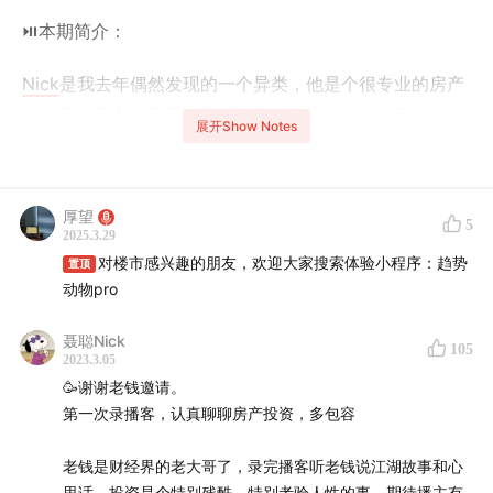
⏯️本期简介：
Nick
是我去年偶然发现的一个异类，他是个很专业的房产
投资客，完全把房子当成「资产」或「标的」人很多，但
展开Show Notes
我从未见过像他这样的框架——其基础是代码、趋势、低
杠杆、快进快出。
厚望
5
完全理性，对房子没有任何感情，所有决策都构建在不同
2025.3.29
城市的房价周期之上，而且有一套完整且自洽的操作准
对楼市感兴趣的朋友，欢迎大家搜索体验小程序：趋势
置顶
则。
动物pro
聂聪Nick
于是我邀请Nick来《面基》做客，聊聊自成一派的他，到
105
2023.3.05
底经历过什么？有何种思想钢印？以及这套框架的逻辑何
🥳谢谢老钱邀请。
在？怎么玩？
第一次录播客，认真聊聊房产投资，多包容
🎯时间轴：
老钱是财经界的老大哥了，录完播客听老钱说江湖故事和心
里话，投资是个特别残酷、特别考验人性的事，期待播主有