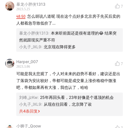
暴龙小胖侠1313
7
2023.5.25
48:50
怎么胡说八道呢 现在这个点好多北京房子先买后卖的
人都着急导致低价了…
暴龙小胖侠1313
:
本来听前面还是很有道理的😂 结果突
过去四轮楼市周期全图
然就跟现实严重不符
小丸子_lXL9
:
北京现在降得更多
Harper_007
7
2023.3.06
可能是我太悲观了，个人对未来的趋势不看好，建议还是出
了落袋为安比较好，帝都可能是成交量上涨价格稳中微涨
吧，帝都如果再有大涨，我也认了，哈哈
刘峰_jzKw
:
25年再回头看，23年好像是个逃顶的机会
小丸子_lXL9
:
从现在往回看，北京降了诶
共
4
条回复
小狮子_Qoow