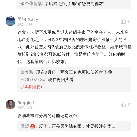
银杏薄荷桑
:
哈哈哈 想到了那句“您说的都对”
关于房贷利率的择时
吴钩_X67y
13
2023.3.10
这套方法听下来更像是过去超级牛市里的幸存方法。未来房
地产分化之下，可以2年内限售的理应是房价涨幅不大的区
域，此外首套才有3成的贷款比例来做杠杆收益，如果城市都
放松到2套3套都可以低首付，怕是房价也崩了。分化的时
代，这套策略估计比较难。
白多酱
:
现在9月份，两套三套也可以低首付了😂
HD650758u
:
现在再回头看
共
4
条回复
ReggieJ
13
2023.3.06
影响我投注分离的可能还是没钱
厚望
:
反了，正是因为钱有限，才要投注分离...