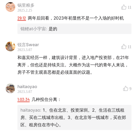
买房自测表格（用来定量分析买房这件事）
锅里粮多
11
2025.2.25
29:12
两年后回看，2023年初显然不是一个入场的好时机
锦鲤at小宇宙
:
是的
锐言Swear
11
2023.3.07
和嘉宾经历一样，建筑设计背景，进入地产投资部，在21年
离开，但也还是持续关注。大概作为这一代的青年人来说，
房子不管主观喜恶都是必须直面的议题。
haitaoyao
9
2023.3.07
1:03:34
几种投住分离：
haitaoyao
:
1、住在北京、投资深圳。2、生活在三线租
房、买在二线城市出租。3、在北京等一线城市，买在郊
区、租房住在市中心。