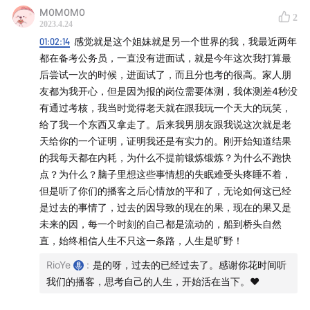
定」结缘
M0M0M0
2
「
不一定喷雾
」：在炑星迹的【微信小程序】或【小红
2023.4.24
书】购买
01:02:14
感觉就是这个姐妹就是另一个世界的我，我最近两年
都在备考公务员，一直没有进面试，就是今年这次我打算最
「
不一定 T恤
」：已经上架，请在2023/03/22之前
后尝试一次的时候，进面试了，而且分也考的很高。家人朋
【收听炑星迹时长达到100个小时】的听友联系 Rio 哦
友都为我开心，但是因为报的岗位需要体测，我体测差4秒没
～
有通过考核，我当时觉得老天就在跟我玩一个天大的玩笑，
《灵性成长书籍分享》
：Rio 的第一篇付费公众号：，
给了我一个东西又拿走了。后来我男朋友跟我说这次就是老
感谢大家和我一起玩这个游戏 🙏
天给你的一个证明，证明我还是有实力的。刚开始知道结果
《不一定 不一定》
：Cen 写 「不一定T恤」诞生的故事
的我每天都在内耗，为什么不提前锻炼锻炼？为什么不跑快
点？为什么？脑子里想这些事情想的失眠难受头疼睡不着，
「不一定不一定」T恤背后的故事
：不一定T恤样衣的开
但是听了你们的播客之后心情放的平和了，无论如何这已经
箱视频
是过去的事情了，过去的因导致的现在的果，现在的果又是
不一定T恤 和 壁纸
：感谢老顾写的字 和 Cen 的排版
未来的因，每一个时刻的自己都是流动的，船到桥头自然
🙏
直，始终相信人生不只这一条路，人生是旷野！
RioYe
:
是的呀，过去的已经过去了。感谢你花时间听
我们的播客，思考自己的人生，开始活在当下。❤️