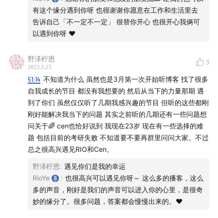
55:01
因为无常，我们永远有希望
有这个缘分遇到你呀 也很谢谢你愿意在工作和生活里去
56:27
船到桥头自然直：是因为躺平还是因为接纳？
告诉自己「不一定不一定」 很替你开心 也很开心我俩可
58:30
一个听友分享的故事：造化弄人的消息和男朋友
以遇到你呀 ❤️
带来的转念
1:03:06
最近的游戏：Rio 为什么发第一篇付费公众号文
野泽柠恩
3
2023.3.23
章？
51:14
不知道为什么 虽然也是3月第一次开始听博客 找了很多
1:14:41
结尾的「不一定」小彩蛋们
自我成长的节目 都没有我想要的 然后从当下的力量那期 遇
1:18:23
感谢我们录制了这一期播客，也感谢听到这里的
到了你们 虽然仅仅听了几期我感兴趣的节目 但听的这些都刚
你
刚好能解决我当下的问题 其实之前听的几期还有一些问题想
1:20:21
一首我们都很喜欢的音乐：Deva Premal -
问关于🌈 cen也恰好说到 我现在23岁 现在有一些选择的难
Lokah Samasta
题 包括目前的考研失败 不知道要不要再群里问问大家。不过
总之很高兴遇见RIO和Cen。
——
野泽柠恩
:
遇见你们是我的幸运
RioYe
:
也很高兴可以遇见你呀～ 这么多的播客，这么
播客提及：
多的声音，刚好是我们的声音可以进入你的心里，是很奇
妙的缘分了。很多问题，答案都会慢慢出来的。❤️
Cen 做的
手机壁纸
：在【炑星迹】公众号回复「不一