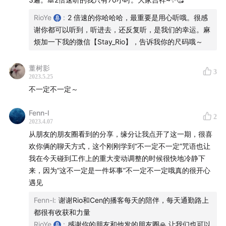
16:34
Cen 分享的第一版本的三步骤方法论：「覺 停
行」
RioYe
:
2 倍速的你哈哈哈，最重要是用心听哦。很感
20:34
谢你都可以听到，听进去，还反复听，是我们的幸运。麻
Cen 以前地铁转线路的故事：花了好大力气解绑
烦加一下我的微信【Stay_Rio】，告诉我你的尺码哦～
自己的念头
25:00
假性觉和真性觉：这是我唯一的选择了
董树影
25:57
贪嗔痴都是源于我们的执着：砍倒它的一把斧头
3
2023.5.25
29:18
给自己按下一个暂停键：找回自己的遥控器
不一定不一定～
32:54
不要跟着念头走：谢谢，我想先逛一逛
Fenn-l
33:52
谢谢我们的念头：保护我们的软着陆
2
2023.4.07
35:23
你有没有被搜索引擎的层层链接带走过？
从朋友的朋友圈看到的分享，缘分让我点开了这一期，很喜
37:11
好气同事们怎么生气的Cen和好奇Cen怎么不生气
欢你俩的聊天方式，这个刚刚学到“不一定不一定”咒语也让
的同事们
我在今天碰到工作上的重大变动调整的时候很快地冷静下
来，因为“这不一定是一件坏事”不一定不一定哦真的很开心
40:27
Rio 有次一上班就被顾客大骂一通
遇见
45:05
每天就像孙悟空七十二变的我们
48:39
迷茫中给自己留下的冗余
Fenn-l
:
谢谢Rio和Cen的播客每天的陪伴，每天通勤路上
都很有收获和力量
51:52
妙光法师的故事：被同学霸凌
RioYe
:
感谢你的朋友和他发的朋友圈🙏 让我们也可以