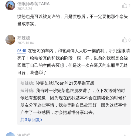
生的大梦醒过来
催眠师希萌TARA
2
2023.3.24
——
愤怒也是可以被允许的，只是愤怒后，不一定要把那个念头
当成事实。
🎉 我们的分身：
辣辣糖
0
2025.10.04
文字：微信公众号（
炑星迹
，
炑星迹 I 修行
），不定期
06:10
在密闭的车内，和爸妈俩人大吵一架的我，听到这眼睛
更新
亮了！哈哈哈真的和我的阶段一模一样，以前的我都是会躲
小店：微信小程序请搜索「Interbeing」
回属于自己的空间去冥想，但是这一次在逼仄的车厢里无处
近况：
小红书
（炑星迹）， Cen 拍的照片
可躲，我也💥了
影像：
B站
（炑星迹），一些生活视频
辣辣糖
:
吵完架就听cen的21天平衡冥想
辣辣糖
:
我当时一吵完架也跟朋友讲了，点下发送键的时
感谢大家一路同行，祝愿大家天天平常。
候还有些犹豫，因为现在的我基本不会在情绪化的时候和
朋友分享这些事情，我会等到自己处理好，因为这些事情
——
产生了一些感悟，才会把感悟分享出去。
共
3
条回复
说在最后：
最初总结的三步骤：觉、停、行。
沐紫哲