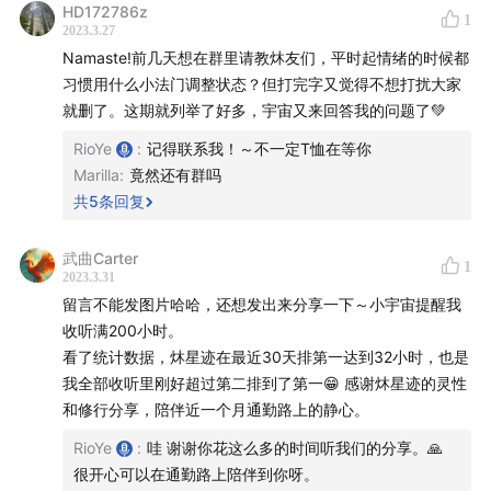
HD172786z
1
2023.3.27
Namaste!前几天想在群里请教炑友们，平时起情绪的时候都
习惯用什么小法门调整状态？但打完字又觉得不想打扰大家
就删了。这期就列举了好多，宇宙又来回答我的问题了💚
RioYe
:
记得联系我！～不一定T恤在等你
Marilla
:
竟然还有群吗
共
5
条回复
武曲Carter
1
2023.3.31
留言不能发图片哈哈，还想发出来分享一下～小宇宙提醒我
收听满200小时。
看了统计数据，炑星迹在最近30天排第一达到32小时，也是
我全部收听里刚好超过第二排到了第一😁 感谢炑星迹的灵性
和修行分享，陪伴近一个月通勤路上的静心。
RioYe
:
哇 谢谢你花这么多的时间听我们的分享。🙏
很开心可以在通勤路上陪伴到你呀。