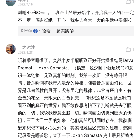
1
2023.7.19
谢谢Rio和Cen ，上班路上的最好陪伴，开启我一天的不一定
我们首先需要「觉」知到自己陷入在某一个问题或者某种
不一定，感谢壁纸，开心，我要去今天一天的生活中实践啦
情绪中，升起想要改变的力量。接下来，需要「停」，在
RioYe
:
哈哈 一起实践😝
停的过程中我们可以拿回自己的「遥控器」，不随念走，
心安而定。前两个步骤做完了，第三个步骤的「行」你自
一之沐沐
然而然就会了，因为你能看到一件事情、一个问题、一种
1
2023.4.28
情绪的全部面相，你是真正有选择的，这些也就不会成为
听着播客睡着了。突然半梦半醒听到正好开始播着结尾Deva
困扰你的问题了。
Premal - Lokah Samasta。（杨定一说深睡中就是我们和意
识一体链接、见到真相的时刻）我第一次听，没有睁开眼
Rio 说的「不一定 不一定」就是帮助大家在「停」这个步
睛，音乐瞬间将我带入最深的异相，随着音乐画面幻化，世
界是几何线性的展开，没有固定的规律，非常有序自由～有
骤中能更好地止住，「不一定」代表了一种可能性，随时
金色的花朵，无限大的白色贝壳…（我想这是不是就是我们
提醒我们记得看到其他的可能性。
欢迎大家在收听播客的
看不到的真正的世界）我不敢多思考怕下了判断就失去了眼
时候以及生活中都可以不断练习和想起「不一定 不一
前的一切，我说我愿意臣服一切。瞬间画面切换到巨大的佛
定」。
祖，三千大千世界的如来，他们真的可以同时存在。我彻底
醒来想记下刚才心见到的，其实很难描述完整的过程，翻翻
播客中提及的小彩蛋也已经准备好了。
记录看是哪首歌，查了一下Lokah Samasta 史上最具祈祷力