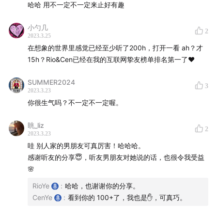
哈哈 用不一定不一定来止好有趣
小勺几
2
2023.3.25
在想象的世界里感觉已经至少听了200h，打开一看 ah？才
15h？Rio&Cen已经在我的互联网挚友榜单排名第一了❤️
——
SUMMER2024
3
☀️「
Rio 和 Cen 推荐你可以听
」
2023.3.23
你很生气吗？不一定不一定喔。
E149 音乐电台 I Ajeet: Close your eyes and listen
E148 康卓仁波切 I 培养十二种财富
眺_liz
2
2023.3.23
E144 善经济 I 存在因存在而有力量
哇 别人家的男朋友可真厉害！哈哈哈。
E143 修行的外壳与本质
感谢听友的分享😇，听友男朋友对她说的话，也很令我受益
E140 正念生存工具包：五项正念修习
🌸
E137 隆波帕默尊者 I 你已经读了很多书，从现在开始开
RioYe
:
哈哈，也谢谢你的分享。
始读自己的心吧
CenYe
:
看到你的 100+了，我也是✋，可真巧。
E133 杨定一 I 《清醒地睡》：让我们从夜晚的小梦和人