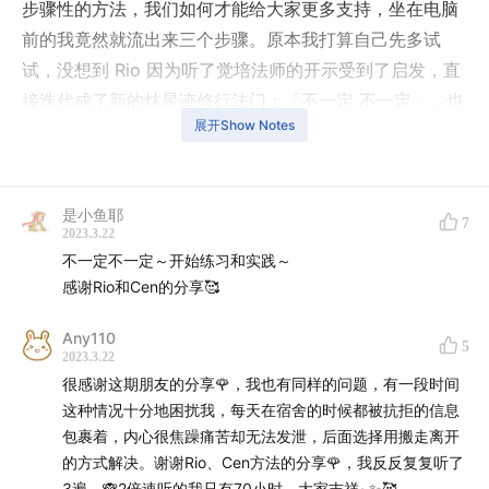
步骤性的方法，我们如何才能给大家更多支持，坐在电脑
前的我竟然就流出来三个步骤。原本我打算自己先多试
试，没想到 Rio 因为听了觉培法师的开示受到了启发，直
接迭代成了新的炑星迹修行法门：「不一定 不一定」，也
展开Show Notes
就有了和大家分享这一期播客的因缘。
Cen 2023.03.22
是小鱼耶
7
——
2023.3.22
不一定不一定～开始练习和实践～
Rio 摘的时间戳：
感谢Rio和Cen的分享🥰
Any110
00:37
难得一期想好了主题的播客：）
5
2023.3.22
01:04
一个我们自认为很可爱的法门：「不一定 不一
很感谢这期朋友的分享🌹，我也有同样的问题，有一段时间
定」
这种情况十分地困扰我，每天在宿舍的时候都被抗拒的信息
02:14
分享一个朋友最近陷入的八卦困局：转变的四个
包裹着，内心很焦躁痛苦却无法发泄，后面选择用搬走离开
阶段
的方式解决。谢谢Rio、Cen方法的分享🌹，我反反复复听了
3遍。🙈2倍速听的我只有70小时。大家吉祥~✨🥰