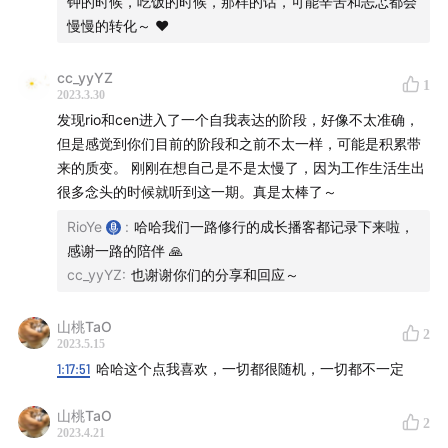
钟的时候，吃饭的时候，那样的话，可能辛苦和忐忑都会
慢慢的转化～ ❤️
cc_yyYZ
1
2023.3.30
发现rio和cen进入了一个自我表达的阶段，好像不太准确，
但是感觉到你们目前的阶段和之前不太一样，可能是积累带
来的质变。 刚刚在想自己是不是太慢了，因为工作生活生出
——
很多念头的时候就听到这一期。真是太棒了～
RioYe
:
哈哈我们一路修行的成长播客都记录下来啦，
🪐 关于「
炑星迹
」
感谢一路的陪伴 🙏
cc_yyYZ
:
也谢谢你们的分享和回应～
山桃TaO
2
2023.5.15
1:17:51
哈哈这个点我喜欢，一切都很随机，一切都不一定
山桃TaO
2
2023.4.21