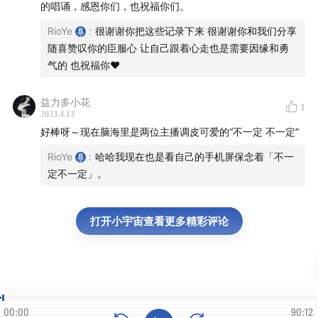
的唱诵，感恩你们，也祝福你们。
非常感谢各位花时间听我们聊天。🙏
RioYe
:
很谢谢你把这些记录下来 很谢谢你和我们分享
随喜赞叹你的臣服心 让自己跟着心走也是需要因缘和勇
这一期上架的时候刚好小宇宙也开通了赞赏功能，非常感
气的 也祝福你❤️
谢给我们的播客赞赏的第一个朋友【歡喜hh】，謝謝你的
鼓励～
益力多小花
1
2023.4.13
好棒呀～现在脑海里是两位主播调皮可爱的“不一定 不一定”
RioYe
:
哈哈我现在也是看自己的手机屏保念着「不一
定不一定」。
打开小宇宙查看更多精彩评论
00:00
90:12