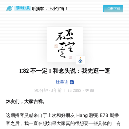
通勤路上
眼睛好累
听播客，上小宇宙！
点击下载
E82 不一定 I 和念头说：我先逛一逛
炑星迹
90分钟
·
3年前
2092
·
86
炑友们，大家吉祥。
这期播客灵感来自于上次和好朋友 Hang 聊完 E78 期播
客之后，我一直在想如果大家真的很想要一些具体的，有