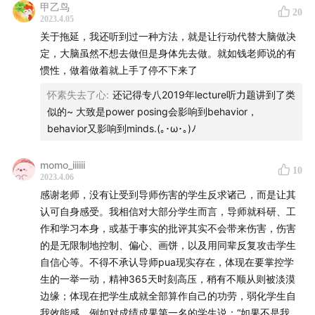
甲乙鸟
13:47
---
21:46
拖延症缠身，如何停止内耗专注做事
20
2023.4.05
关于拖延，我还听到过一种方法，就是让行动代替大脑做决
21:46
---
25:11
面对同侪压力，如何调整嫉妒心态化为进步
定，大脑虽然不想去做但是身体先去做。就如钱老师说的有
动力
惯性，做着做着就上手了停不下来了
怀素失去了心
:
还记得专八2019年lecture听力题讲到了类
25:11
---
30:38
导师相处难，如何协调师生人际关系
似的~ 大致是power posing会影响到behavior，
behavior又影响到minds.(｡･ω･｡)ﾉ
30:38
---
35:30
彩蛋&福利时间
本期内容里提及、需要系统学习的情绪调节技能，都来自
momo_iiiiii
10
2023.4.06
于暂停实验室的核心产品「情绪EBP」我自己完整练了一
感谢老师，没有让受到导师伤害的学生反求诸己，而是让其
期，觉得非常棒。特别推荐大家去试一试。微信公众号搜
认可自身感受。我相信对大部分学生而言，导师就科研、工
索「暂停实验室」回复「钱婧」-50，回复「钱婧学生
作和学习本身，或基于事实的批评其实不会带来伤害，伤害
价」还有150的学生专属折扣。
的是无限制地控制、偏心、画饼，以及用同辈反复攻击学生
自信心等。不得不承认导师pua现实存在，体现在要掌控学
有时咱们说苦，以为是事儿苦，但其实心里苦让事儿苦上
生的一举一动，精神365天时刻高压，稍有不顺从则被淡漠
边缘；体现在把学生成就全部算作自己的功劳，弱化学生自
加苦。学会与负面情绪相处，看到困扰背后的需求，从而
我效能感，例如对成绩成果第一名的学生说：“如果不是我带