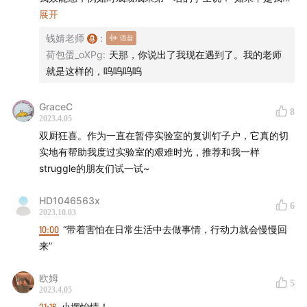
灵活行动，这些道理咱都懂、但实现起来并不容易。需要
你，你肯定比不上张三李四”；体现在偏爱顺从、谄媚的学
展开
一个改变的动机、一套科学的工具和持续的训练。
生，无所谓人品和能力，只要听话、会说就好；还体现在画
钱婧老师
:
了n个饼，最后一个都没实现，到头来发现只是为了一己私利
新一期4月10日开营，报名截止到本周六，改变要趁早，
荷包蛋_oXPg
:
天那，你说出了我现在遇到了。我的老师
哄骗你干活而已，如此等等。经历了这一遭，现在已经完成
就是这样的，呜呜呜呜
行动起来吧。
了承认伤害-焦虑抑郁-向内探索-逐渐自愈的过程，但也确实
从一个自信、乐观、擅长表达且要强的人变成了一个不自
GraceC
8
信、犹豫、拖延、封闭、恐惧交际和佛系的人。至于未来如
2023.4.05
何看世界，如何与他人相处，成为什么样的人等诸如此类的
双厨狂喜。作为一直在暂停实验室的复训钉子户，它真的切
三观，还在迷茫中亟待重构……
实地有帮助我度过实验室的艰难时光，推荐和我一样
struggle的朋友们试一试~
HD1046563x
6
2023.10.03
10:00
“带着害怕在日常生活中去做事情，行动力就会慢慢回
来”
欧姆
5
2023.4.05
21:16
小摆怡情！