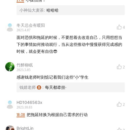
小神仙大麦茶
:
哈哈哈
冬天总会有暖阳
4
2023.4.07
面对恐惧和拖延的时候，不要想着去改造自己，只用想想当
下的事情如何推动就行，当从这些推动中慢慢获得完成感的
时候，就会更有自信😎
竹醉柳眠
2
2023.5.05
感谢钱老师时刻惦记着我们这些“小”学生
钱婧老师
:
每天都牵挂·
HD1046563x
2
2023.10.03
18:38
把拖延转换为根据自己需求的行动
BrightLin