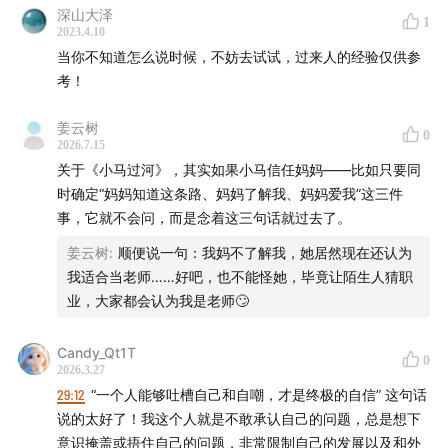
深山大泽
1
2023.4.10
当你不知道怎么说时候，不妨去试试，过来人的经验仅供参
考！
姜云树
0
2026.7.15
关于《小马过河》，其实如果小马信任妈妈——比如只要同
时确定“妈妈知道这条路、妈妈了解我、妈妈爱我”这三件
事，它就不会问，而是念着这三句话就过去了。
姜云树
:
顺便说一句：我妈不了解我，她居然现在还认为
我适合当老师……好吧，也不能怪她，毕竟让陌生人猜职
业，大家都会认为我是老师🙄
Candy_Qt1T
0
2026.3.27
29:12
“一个人能够吐槽自己和自嘲，才是终极的自信” 这句话
说的太好了！我这个人就是不敢承认自己的问题，总是想下
意识掩盖或捂住自己的问题，非常限制自己的发展以及和外