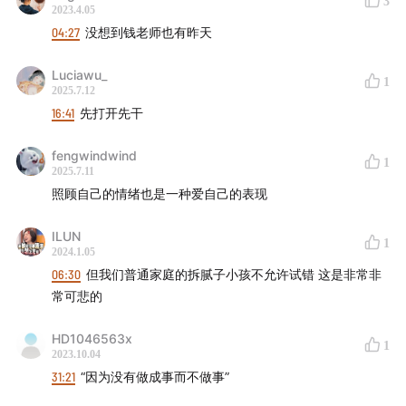
3
2023.4.05
04:27
没想到钱老师也有昨天
Luciawu_
1
2025.7.12
16:41
先打开先干
fengwindwind
1
2025.7.11
照顾自己的情绪也是一种爱自己的表现
ILUN
1
2024.1.05
06:30
但我们普通家庭的拆腻子小孩不允许试错 这是非常非
常可悲的
HD1046563x
1
2023.10.04
31:21
“因为没有做成事而不做事”