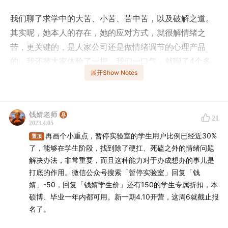
我们聊了求学中的大苦、小苦、苦中苦，以及破解之道。
其实呢，她本人的存在，她的应对方式，就很解情绪之
苦，更关键的，是人家公司还是做情绪调节的心理产品
的，我还替大家体验了一把。我们一口气，就聊了4个多
展开Show Notes
小时，这是一种非常深度的心理对话，聊废了两台手机～
截取了对大家最有用的部分，和大家分享。
钱婧老师
21
｜时间线｜
2023.4.05
再画个小重点，暂停实验室的学生用户比例已经近30%
置顶
01:12
---
了，能够在学生阶段，找到除了硬扛、死磕之外的情绪问题
03:29
嘉宾介绍
解决办法，非常重要，而且这种能力对于办成想办的事儿是
03:29
打底的作用。微信公众号搜索「暂停实验室」回复「钱
---
10:12
人生选项好纠结，如何做出跟随自己需求的
婧」-50，回复「钱婧学生价」还有150的学生专属折扣，本
选择？
硕博、毕业一年内都可用。新一期4.10开营，这周6就截止报
名了。
10:12
---
13:47
躺不平卷不赢，如何消除休息带来的负罪感