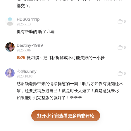
部交互。
HD603411p
0
2025.7.13
挺有帮助的 听了几遍
Destiny-1999
0
2025.7.06
16:25
微习惯～把目标拆解成不可能失败的一小步
今朝sunny
0
2023.10.08
感谢钱老师带来的情绪抚慰的一期！听后才知仅有觉知还不
够，还要接纳放过自己！就是时长太短了！真是意犹未尽，
如果能听到完整版的就好了！🌹🌹🌹
打开小宇宙查看更多精彩评论