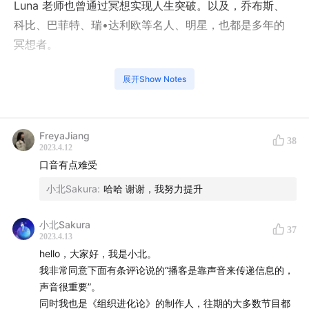
Luna 老师也曾通过冥想实现人生突破。以及，乔布斯、
科比、巴菲特、瑞•达利欧等名人、明星，也都是多年的
冥想者。
所以，冥想到底是什么神秘力量？他们分别从多年的冥想
展开Show Notes
练习者、专业的认知科学角度，阐释了冥想背后的科学性
——冥想通过锻炼我们大脑的觉知、觉察能力，改变大脑
结构，让我们的大脑更健康。
FreyaJiang
38
2023.4.12
口音有点难受
在工作中，我们也可以通过冥想提升专注力，以及通过提
升觉察力，改变沟通模式，帮助我们更好地沟通。
小北Sakura
:
哈哈 谢谢，我努力提升
希望本期节目能够激发你对冥想的兴趣。
小北Sakura
37
2023.4.13
本期节目福利
hello，大家好，我是小北。
欢迎大家在评论区分享你听完本期节目的感受，我们会选
我非常同意下面有条评论说的“播客是靠声音来传递信息的，
出 5 位听众，送上 Zan 推荐的《洞见》一书。
声音很重要”。
点击获取本期节目飞书妙记逐字稿
同时我也是《组织进化论》的制作人，往期的大多数节目都