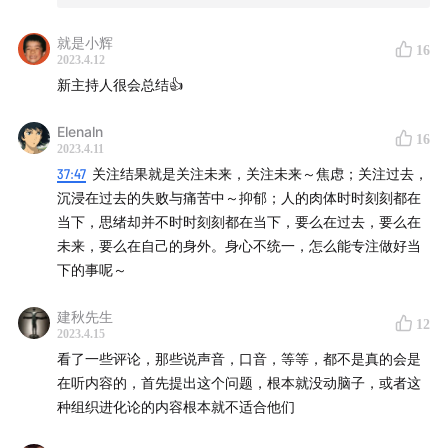
Csikszentmihalyi），积极心理学奠基人之一，「心流」
就是小辉
理论提出者。「心流」是指人在做某些事情时所进入的全
16
2023.4.12
神贯注、投入忘我的状态。在该状态中，人甚至感觉不到
新主持人很会总结👍
时间的存在，且会在事情完成之后收获充满能量、非常满
Elenaln
足的感受。本书对心流理论进行了系统的介绍，从日常生
16
2023.4.11
活、休闲娱乐、工作、人际关系各方面阐述如何进入心流
37:47
关注结果就是关注未来，关注未来～焦虑；关注过去，
状态。
沉浸在过去的失败与痛苦中～抑郁；人的肉体时时刻刻都在
当下，思绪却并不时时刻刻都在当下，要么在过去，要么在
《懂得爱》
：作者 [英]麦基卓、[加]黄焕祥。两位作者以
未来，要么在自己的身外。身心不统一，怎么能专注做好当
自身为被试，以彼此的亲密关系的发生发展为试验，用四
下的事呢～
十年的亲身经历讲述了亲密关系的真谛。如何建立并维护
建秋先生
一段亲密关系？亲密关系中的双方如何感受幸福、获得成
12
2023.4.15
长？这是本书所回答的重要问题。
看了一些评论，那些说声音，口音，等等，都不是真的会是
在听内容的，首先提出这个问题，根本就没动脑子，或者这
点击获取 《组织进化论》妙记版
种组织进化论的内容根本就不适合他们
点击获取《组织进化论》文字版