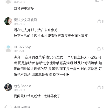
12
2023.4.12
口音好重难受
魔法少女马化腾
8
2023.4.12
活在过去抑郁，活在未来焦虑
放下自己的主观执念才能看到更真实更全面的事实
HD97755y
5
2023.5.05
讲真 口音真的没关系 也没有恶意 一个好的主持人不是提问
者 而是倾听者 倾听之余能带动嘉宾沟通 以及让对话流动 如
果能用比喻去理解的话 是溪流 而不是一盆水 对内容熟悉 好
像也不熟悉 结果就是关掉 换下一个▶️
包包Bonnie
5
2023.4.16
提问最好带点感情…太机器化了
小琛琛琛琛