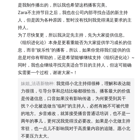
是我制作播出的，所以我也希望这档播客完美。
如果想进一步了解和使用飞书，欢迎填写《组织进化论》
Zara不主持节目之后，我也在公司内部寻找合适的新主持
播客听众专属的咨询渠道，免费获取 1v1 的使用咨询及产
人，但是因为各种原因，暂时没有找到我觉得满足要求的主
品演示
：
联系飞书
持人。
为了尽快复更，所以我决定先主持，先为大家提供信息。
【主播】
《组织进化论》本身是更看重能否为大家提供学习成长的信
息，而非“娱乐性”的播客，所以，如果你觉得我们提供的信
小北
，飞书市场经理
息是对你有帮助的，还是希望能够继续支持《组织进化论》~
同时，我也会继续寻找完美适合节目的主持人，但这可能确
【嘉宾】
实需要一个过程，谢谢大家~！
吴瓒 Zan
，FLOW冥想创始人、CEO
Luna
，FLOW冥想首席内容官
妹姐_法语新物种
:
我觉得小北主持得很棒，理解和表达能
力很强，引导分享和总结比喻都很恰当。播客最大的价值
【主要话题】
是传递信息，口音如果没有影响传递，为何要受到其干
扰？小北被选做当“临时”的主持人，必然有她不可被代替
冥想对于Zan、Luna的人生意义
的地方。乡音难改，就算接受播音普通话培训，也不是一
04:26
Zan 通过冥想度过两次人生低谷期
两年的事儿，更何况我觉得没必要改。如果是小北做主持
08:44
冥想增强了 Zan 对待痛苦、困难的心力
常驻，也一点儿不影响我对于高质量内容的追随。愿小北
11:19
冥想为 Luna 带来的两次人生突破
不要压力太大。