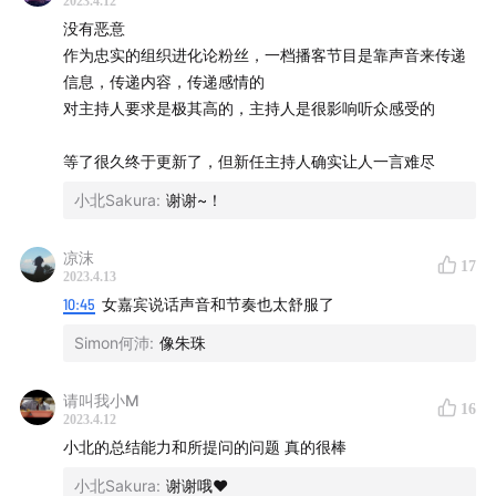
2023.4.12
【Staff】
没有恶意
监制
^ 小北
作为忠实的组织进化论粉丝，一档播客节目是靠声音来传递
后期
陈太太
信息，传递内容，传递感情的
文字编辑
^ 小北、静晗
对主持人要求是极其高的，主持人是很影响听众感受的
运营
^ 瑞涵
等了很久终于更新了，但新任主持人确实让人一言难尽
【相关阅读】 **
小北Sakura
:
谢谢~！
**《洞见》
：作者 [美]罗伯特·赖特（Robert Wright），
普林斯顿大学进化心理学教授，美国国家图书奖、普利策
凉沫
17
2023.4.13
奖提名奖得主。《洞见》一书是「一本颠覆认知的洞见之
10:45
女嘉宾说话声音和节奏也太舒服了
书」，曾荣登《纽约时报》畅销榜榜首。该书将佛学中的
Simon何沛
:
像朱珠
哲学思想和现代心理学、进化心理学、现代脑科学等研究
领域的前沿成果相互印证，帮助读者认清基因载体、进化
请叫我小M
心理和人类自我意识之间的因果关系，将读者从自然选择
16
2023.4.12
的局限视角中解放出来。
小北的总结能力和所提问的问题 真的很棒
小北Sakura
:
谢谢哦♥
《心流》
：作者 [美]米哈里·契克森米哈赖（Mihaly