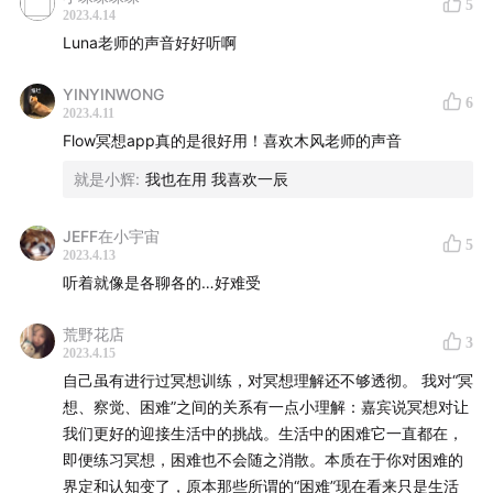
5
2023.4.14
Luna老师的声音好好听啊
YINYINWONG
6
2023.4.11
Flow冥想app真的是很好用！喜欢木风老师的声音
就是小辉
:
我也在用 我喜欢一辰
JEFF在小宇宙
5
2023.4.13
听着就像是各聊各的…好难受
荒野花店
3
2023.4.15
自己虽有进行过冥想训练，对冥想理解还不够透彻。 我对“冥
想、察觉、困难”之间的关系有一点小理解：嘉宾说冥想对让
我们更好的迎接生活中的挑战。生活中的困难它一直都在，
即便练习冥想，困难也不会随之消散。本质在于你对困难的
界定和认知变了，原本那些所谓的“困难”现在看来只是生活