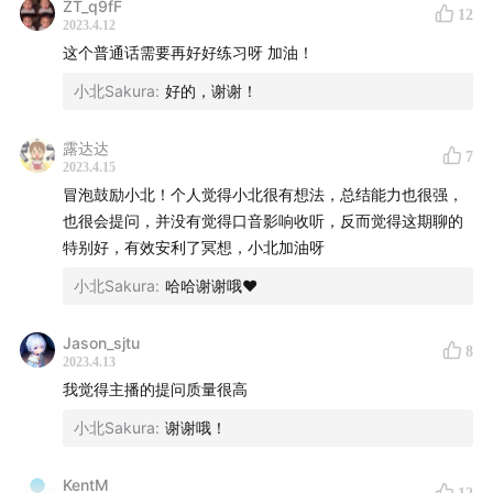
ZT_q9fF
12
2023.4.12
【关于我们】
这个普通话需要再好好练习呀 加油！
飞书（www.feishu.cn）是先进企业协作与管理平台，整
合即时沟通、日历、视频会议、云文档、云盘、OKR、开
小北Sakura
:
好的，谢谢！
放平台等功能于一体。
露达达
飞书 OKR （okr.feishu.cn）是飞书上的一款目标管理工
7
2023.4.15
具， 帮助组织聚焦目标，实现战略落地。我们也有来自飞
冒泡鼓励小北！个人觉得小北很有想法，总结能力也很强，
书的实践专家 ，手把手帮你的组织落地 OKR。
也很会提问，并没有觉得口音影响收听，反而觉得这期聊的
公众号/微博：飞书
特别好，有效安利了冥想，小北加油呀
小北Sakura
:
哈哈谢谢哦♥
【加入听友群】
如果你喜欢这档节目并想和我们深度交流、结识其他志同
Jason_sjtu
8
道合的朋友，欢迎加入我们的听友群。请添加小助手
2023.4.13
我觉得主播的提问质量很高
“feishuokr”，并备注你的姓名和公司，小助手会拉你进
群。
小北Sakura
:
谢谢哦！
KentM