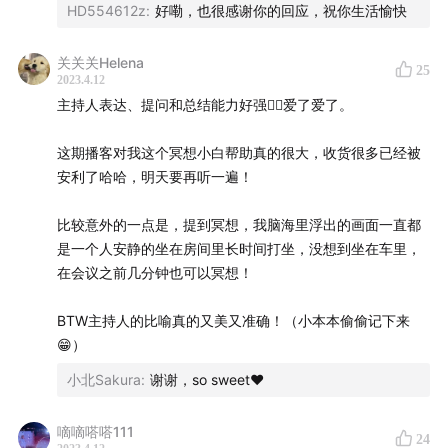
16:38
冥想在中国的商业化
HD554612z
:
好嘞，也很感谢你的回应，祝你生活愉快
冥想的本质
关关关Helena
25
2023.4.12
20:40
冥想到底是什么？
主持人表达、提问和总结能力好强👍🏻爱了爱了。
21:16
冥想是对大脑的锻炼，长期的冥想能够改变大脑结构
22:12
冥想是打开内心河流的一扇门，让我们能够更好地
这期播客对我这个冥想小白帮助真的很大，收货很多已经被
觉察自我
安利了哈哈，明天要再听一遍！
如何通过冥想提升自己的工作状态？
比较意外的一点是，提到冥想，我脑海里浮出的画面一直都
27:07
冥想如何帮助我们提升专注力？
是一个人安静的坐在房间里长时间打坐，没想到坐在车里，
33:58
工作中，冥想如何帮助我们更好地沟通？
在会议之前几分钟也可以冥想！
34:35
沟通的本质不是为了结果，而是为了建立连接
BTW主持人的比喻真的又美又准确！（小本本偷偷记下来
40:33
为什么科比、乔布斯等名人都是多年的冥想者？
😁）
——冥想帮助他们觉察信息、觉察情绪
小北Sakura
:
谢谢，so sweet♥
43:11
冥想能够提升组织效率
50:01
冥想入门书籍：《洞见》、《心流》
嘀嘀嗒嗒111
24