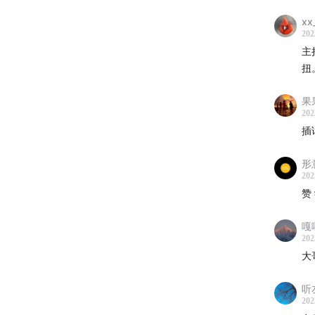
00:46:4
xx
00:51:12
202
00:56:0
主
01:03:12
扭
01:09:20
果
202
内容纲
插
陈忻在
形
材料科
202
出性能，
赞
神经网
嘎
准确率
202
上具有
大
这样的
听
202
律，并