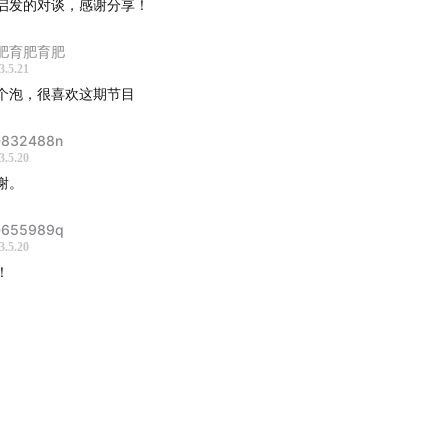
启发的对谈，感谢分享！
种
了。
肥育肥育肥
由 GPT-4 根据每个讨论小结的对话内容生成（Prompt：总
3.5.21
要观点，用列表形式来回答）
个泡，很喜欢这期节目
学与对人类文明的影响
832488n
3.5.20
谢。
包括生产使用的各类原子和分子，如金属、塑料等。
发展阶段的定义往往与新材料的利用有关，如石器时代、青铜时
655989q
等。
3.5.20
代表文明级别，而能源的有效利用很大程度上取决于材料的转化
！
料催生新技术及生产方式，如硅半导体、光纤、锂电池等。
料使用的创新衍生出诸如手机、电子设备等便利产品，增进人们
的进步伴随着主力材料的变化，如石器、青铜、铁、钢、硅、玻
料和技术的出现促发了范式转变和技术跃迁。