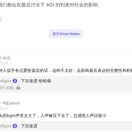
我们都会在最后讨论下 AGI 的到来对社会的影响。
宾
材料科学家 苏州实验室研究员）
展开Show Notes
（数字镜像博主）
个AI先
3.5.21
5
- 节目开场的嘉宾介绍
持人似乎有点爱抢嘉宾的话，这样不太好，会影响嘉宾表达的完整性和积
9
- 什么是材料科学
ndigox
:
下次改进 哈哈😆
6
- iPhone 上有什么典型的新材料？
谭个AI先
:
👍
- 科学界如何看待 AI 中的大语言模型？
0
- 材料科学与蛋白质生物科学研究的对比
一鸣Eamon
3.5.22
- 关于科学研究的大模型
头的bgm声音太大了，人声被压下去了，总感觉人声比较小
0
- 科研范式如果转向连接主义的思考
ndigox
:
下次改进
- INDIGO 的快速回顾