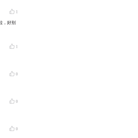
1
拉，好别
1
解，例如
0
立即求解
用 AI 的
间结构，
0
是科学史
的规
0
知规律的