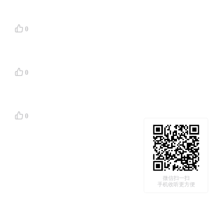
0
结下面对
0
代、铁器
0
。
生活质
微信扫一扫
手机收听更方便
璃和锂