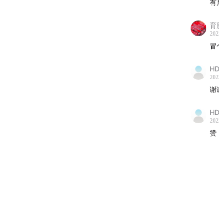
有
智能物
育
以下内容
202
话的主
冒
材料科
HD
202
谢
材料
人类
HD
时代
202
能源
赞
新材
对材
量。
文明
等。
新材