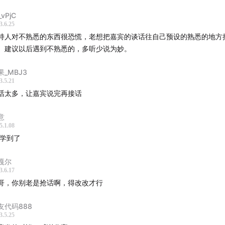
4
- 关于对高能物理研究的一些脑洞
_vPjC
- AI 会最先加速哪些科研方向？
3.6.25
0
- AI 会如何影响物理世界的生产与科研？
持人对不熟悉的东西很恐慌，老想把嘉宾的谈话往自己预设的熟悉的地方
- 对 AGI 到来的探讨
。建议以后遇到不熟悉的，多听少说为妙。
- INDIGO 的最后总结
果_MBJ3
3.5.21
要
话太多，让嘉宾说完再接话
对谈中提到，很多科学问题，就是实现函数中 a 到 b 的映射求
意
学就是要把材料的结构映射到材料的性能，如果我知道结构就能
5.1.08
那这个问题就解决了。DeepMind 的
 学到了
AlphaFold
在 2021 年底
络实现了这个映射求解，输入 DNA 序列，就能解出蛋白质的空
嘎尔
超过了 90%，超过了科学家用各种实验和逻辑推导的结果。这
3.6.17
划时代意义的一次转变，为科研带来了一种
全新的范式
。
哥，你别老是抢话啊，得改改才行
结果表明，AI 已经能够感知到那些人类无法通过理性认知去发现
友代码888
3.5.25
以此指导其行动。人类不再是我们已知世界中唯一能够发现和感