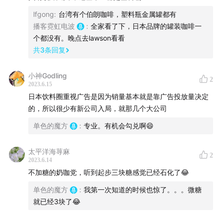
lfgong
:
台湾有个伯朗咖啡，塑料瓶金属罐都有
麦马拿文
播客霓虹电波
:
全家看了下，日本品牌的罐装咖啡一
个都没有。晚点去lawson看看
后期剪辑
共
3
条回复
美佳
小神Godling
2
2023.6.15
插曲
日本饮料圈重视广告是因为销量基本就是靠广告投放量决定
的，所以很少有新公司入局，就那几个大公司
GEORIIGIA广告
单色的魔方
:
专业。有机会勾兑啊😄
坂本九 - 上を向いて歩こう
太平洋海荨麻
2
片尾曲
2023.6.14
不加糖的奶咖党，听到起步三块糖感觉已经石化了😂
米津玄師 - LADY
单色的魔方
:
我第一次知道的时候也惊了。。。微糖
就已经3块了😂
收听方式