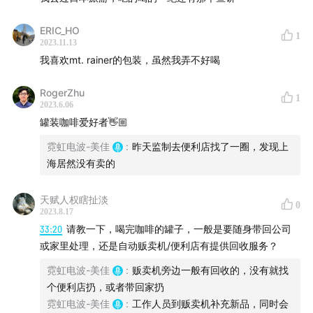
ERIC_HO
1
2023.11.13
我喜欢mt. rainer的包装，虽然我弄不好喝
RogerZhu
1
2023.6.06
罐装咖啡爱好者👋🏼
#BOSS
霓虹电波-美佳
:
昨天监制去便利店找了一圈，发现上
海居然没有卖的
天赋人权瞎扯淡
0
2023.8.17
33:20
请教一下，喝完咖啡的罐子，一般是要随身带回公司
或家里处理，还是自动贩卖机/便利店有提供回收服务？
霓虹电波-美佳
:
贩卖机旁边一般有回收的，没有就找
个便利店扔，或者带回家扔
霓虹电波-美佳
:
工作人员到贩卖机补充新品，同时会