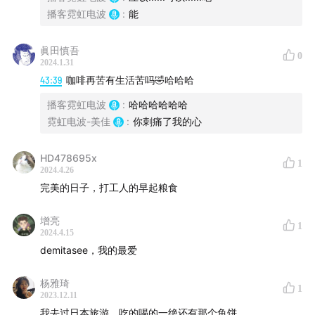
播客霓虹电波
:
能
#日本罐装咖啡型号
眞田慎吾
0
2024.1.31
43:39
咖啡再苦有生活苦吗🤣哈哈哈
播客霓虹电波
:
哈哈哈哈哈哈
霓虹电波-美佳
:
你刺痛了我的心
HD478695x
1
2024.4.26
完美的日子，打工人的早起粮食
#GEORIGIA BLACK
增亮
1
2024.4.15
demitasee，我的最爱
杨雅琦
1
2023.12.11
我去过日本旅游，吃的喝的一绝还有那个鱼饼