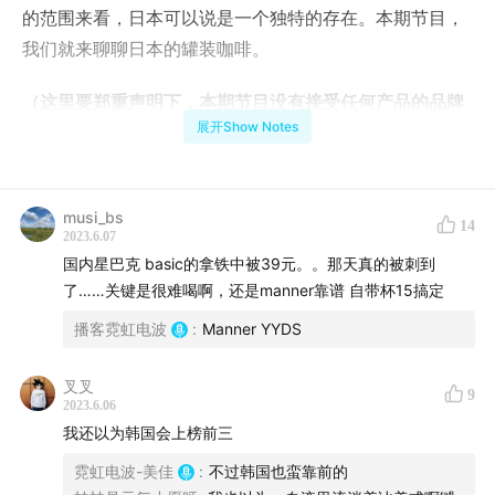
的范围来看，日本可以说是一个独特的存在。本期节目，
我们就来聊聊日本的罐装咖啡。
（这里要郑重声明下，本期节目没有接受任何产品的品牌
展开Show Notes
的充值）
主播
musi_bs
14
美佳、魔方
2023.6.07
国内星巴克 basic的拿铁中被39元。。那天真的被刺到
时间轴
了……关键是很难喝啊，还是manner靠谱 自带杯15搞定
播客霓虹电波
:
Manner YYDS
01:39
罐装咖啡的起源，ucc的故事。
叉叉
9
13:29
日本市场上罐装咖啡的规格以及价格，和星巴克等咖
2023.6.06
啡店中杯美式、拿铁的价格比较。
我还以为韩国会上榜前三
霓虹电波-美佳
:
不过韩国也蛮靠前的
16:54
日本市场上罐装咖啡的几大品牌，介绍品牌信息，