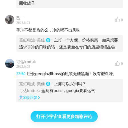
回收罐子
己一
0
2023.8.03
手冲不都是热的么，冷的喝不出风味
霓虹电波-美佳
:
主打一个方便、价格实惠，如果想要
追求手冲的口味的话，还是要坐在专门的店里细细品尝
可达koduk
0
2023.6.08
22:50
巨爱geogia和boss的瓶装无糖黑咖！没有塑料味。
霓虹电波-美佳
:
上海可以买到吗？
可达koduk
:
盒马有boss，geogia要看运气
#DyDo X 鬼灭之刃联名款
共
3
条回复
打开小宇宙查看更多精彩评论