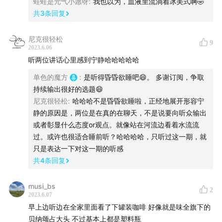
蛙蛙是元气小愿呀
:
我也以为，血液里流淌着冰美式啊🤣
故事。
共
3
条回复
31:11
罐装咖啡的口味分类 ，哪种口味最受欢？
尼克很轻松
9
2023.6.06
32:30
为什么日本人喜欢喝罐装咖啡？或者说罐装咖啡为
听两位讲话心里感到宁静哈哈哈哈哈
什么在日本拥有如此大的销量？
单色的魔方
:
是听得昏昏欲睡吧😄。 多谢订阅，争取
持续输出很好的选题😄
38:35
消费罐装咖啡的场景有哪些？
尼克很轻松
:
哈哈哈不是昏昏欲睡啦，正经地展开形容宁
静的原因是，两位是在真的在聊天，不是说要向听众输出
42:15
目前在日本最受欢迎/销量最好的罐装咖啡是什么品
或者彰显什么态度or观点。就像站在河流边看着水流流
牌？什么口味？
过。或许也很适合睡前听？哈哈哈哈，只听过这一期，就
只是表达一下对这一期的听感
45:53
罐装咖啡面临的挑战。
共
4
条回复
51:36
彩蛋，BOSS咖啡请美国好莱坞影星汤米李琼斯主演
musi_bs
2
的广告成为了日本脍炙人口的经典。
2023.6.07
早上边听边在全家里面看了下罐装咖啡 好像就是味全旗下的
策划监制
贝纳颂占大头 不过基本上都是塑料瓶