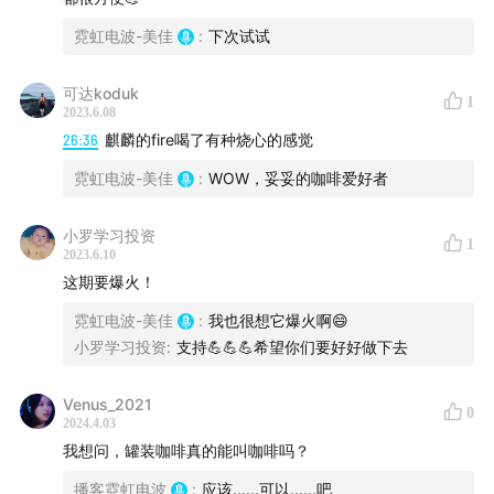
霓虹电波-美佳
:
下次试试
可达koduk
1
2023.6.08
26:36
麒麟的fire喝了有种烧心的感觉
霓虹电波-美佳
:
WOW，妥妥的咖啡爱好者
#UCC罐装牛奶咖啡诞生50周年复刻版
小罗学习投资
1
2023.6.10
这期要爆火！
霓虹电波-美佳
:
我也很想它爆火啊😄
小罗学习投资
:
支持💪💪💪希望你们要好好做下去
Venus_2021
0
2024.4.03
我想问，罐装咖啡真的能叫咖啡吗？
播客霓虹电波
:
应该......可以......吧