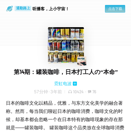
散步时
通勤路上
听播客，上小宇宙！
点击下载
第14期：罐装咖啡，日本打工人の“本命”
霓虹电波
57分钟
·
3年前
10424
·
76
日本的咖啡文化以精品，优雅，与东方文化美学的融合著
称。然而，每当我们聊起日本的咖啡消费，咖啡文化的时
候，却基本都会忽略一个在日本特有的咖啡现象的存在那
就是——罐装咖啡。 罐装咖啡这个品类放在全球咖啡消费