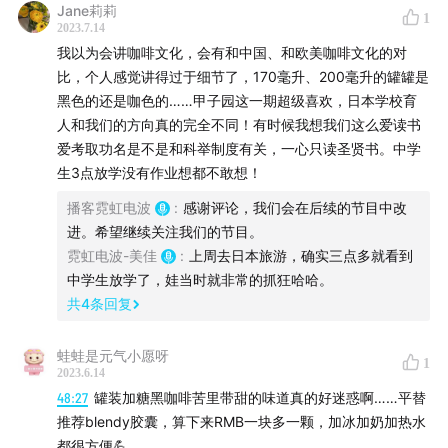
Jane莉莉
您可以在小宇宙、苹果播客、喜马拉雅等平台收听我们的
1
2023.7.14
节目，欢迎点赞、收藏、关注、订阅。
我以为会讲咖啡文化，会有和中国、和欧美咖啡文化的对
比，个人感觉讲得过于细节了，170毫升、200毫升的罐罐是
互动
黑色的还是咖色的……甲子园这一期超级喜欢，日本学校育
人和我们的方向真的完全不同！有时候我想我们这么爱读书
邮箱：nihongdianbo@gmail.com
爱考取功名是不是和科举制度有关，一心只读圣贤书。中学
生3点放学没有作业想都不敢想！
微信：robinatown（请注明来意）
播客霓虹电波
:
感谢评论，我们会在后续的节目中改
进。希望继续关注我们的节目。
# MIRA咖啡
霓虹电波-美佳
:
上周去日本旅游，确实三点多就看到
中学生放学了，娃当时就非常的抓狂哈哈。
共
4
条回复
蛙蛙是元气小愿呀
1
2023.6.14
48:27
罐装加糖黑咖啡苦里带甜的味道真的好迷惑啊……平替
推荐blendy胶囊，算下来RMB一块多一颗，加冰加奶加热水
都很方便💪