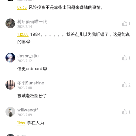
大模型测试集Z Bench
07:35
风险投资不是靠指出问题来赚钱的事情。
Coatue Deck
树后偷偷喵一眼
1
2023.7.14
1:12:05
1984。。。。。。我差点儿以为我听错了，这是能说
的嘛😂
Jason_sjtu
1
2023.7.12
催更onboard😂
冬阳Sunshine
2
2023.7.08
被戴老板圈粉了
willwangtf
1
2023.7.09
11:44
事在人为