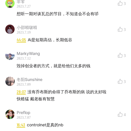
非零
3
【嘉宾】戴雨森 真格基金管理合伙人
2023.7.27
想听一期对谈瓦总的节目，不知道会不会有🤣
【时间轴】
小邵嘚啵嘚
3
03:26
从创业者转型投资人的幕后故事
2023.7.19
44:05
Ai是短期高估，长期低谷
12:10
为什么世界上有很多天使投资人，但没有太多天使投
MarkyWang
资机构
3
2023.7.12
毁掉创业者的方式，就是给他们太多的钱
19:43
“小天才”创业有什么必备的特质
冬阳Sunshine
3
22:29
移动互联网浪潮与AI革命的异同
2023.7.09
28:07
没有乔布斯的命得了乔布斯的病 说的太好啦
25:38
创业者为何以及如何做到“快、糙、猛”
快糙猛 戴老板有智慧
32:23
好的创业者愿意省小钱，敢于花大钱
Preflop
4
2023.7.07
37:06
投资时如何平衡看人与行研两个逻辑
16:43
controlnet是真的nb