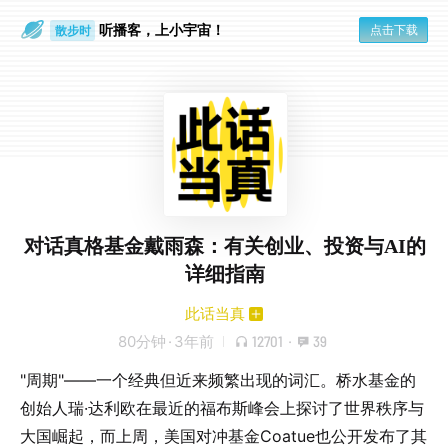
听播客，上小宇宙！
点击下载
散步时
通勤路上
对话真格基金戴雨森：有关创业、投资与AI的
详细指南
此话当真
80分钟
·
3年前
12701
·
39
"周期"——一个经典但近来频繁出现的词汇。桥水基金的
创始人瑞·达利欧在最近的福布斯峰会上探讨了世界秩序与
大国崛起，而上周，美国对冲基金Coatue也公开发布了其