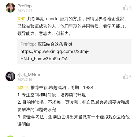
戴雨森，真格基金管理合伙人，清华大学2004级工业工程
Preflop
9
2023.7.07
系的校友。他曾在斯坦福大学管理科学与工程系就读。22
12:01
判断早期founder潜力的方法，归纳世界各地企业家、
岁时，Yusen与陈欧共同创立了知名的互联网上市公司聚
已经被验证成功的人，他们早期的共同特质。看学习能力、
美优品，并负责互联网产品、运营、市场投放和品类等领
领导能力、意志力、创新力。
域。加入真格基金后，他主要关注科技和消费领域的投
Preflop
:
应该结合这条看lol
资，代表投资项目包括Party Animals、观夏、东方空间
https://mp.weixin.qq.com/s/23mj-
等。
HNJb_humw3bbEkoOA
在本期节目中，我们邀请到了真格基金的两位投资人，谢
小凡_MNrm
6
岩Monica和戴雨森，进行了一场深度对话。他们从Yusen
2023.7.19
的创业历程开始，探讨了现在创业与十五年前的差异，以
1:12:03
推荐书籍:跨越鸿沟，周期，1984
1. 专注空间和时间段，培养读书环境
及Yusen作为投资人判断创业者的标准。当然，他们也为
2. 目的性读书，不求每一页读完，把自己感兴趣想要读和想
希望参与正在发生的AI革命的创业者提供了许多实用的建
要解决的问题去读完
议。
3. 费曼学习法，边读边去讲出来当做有一个虚拟观众去给他
讲明白
【主持人】谢岩 真格基金投资副总裁