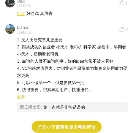
功陈
1
2023.7.09
11:33
好游戏 真厉害
LiamZ
0
2024.1.02
1. 投人比研究事儿更重要
2. 四类成功的创业者 小天才 老司机 科学家 操盘手，早期看
小天才，后期看老司机
3. 靠谱的人做不靠谱的事，好的idea常常不被人看好
4. VC的绝对值更大，对创业者的融资能力和资金使用能力要
求更高
5. 可以不做第一个，但是要做第一批
6. 快很重要，积累早期用户，快速迭代
7. 融太多钱反而对创业者不利，盲目扩张，大量的浪费，让
展开
人变笨，当你没钱的时候才会想各种创新巧妙的方法
西瓜晒太阳
:
第一点就是非常错误的
8. 优秀的创业者，对钱使用比较谨慎，对效果的ROI很敏
感，对自己吝啬，对优秀人才大方，敢于花大钱，愿意省小
钱
打开小宇宙查看更多精彩评论
9. 现在的AI早期和互联网早期很像，鸿沟时期的泡沫会不断