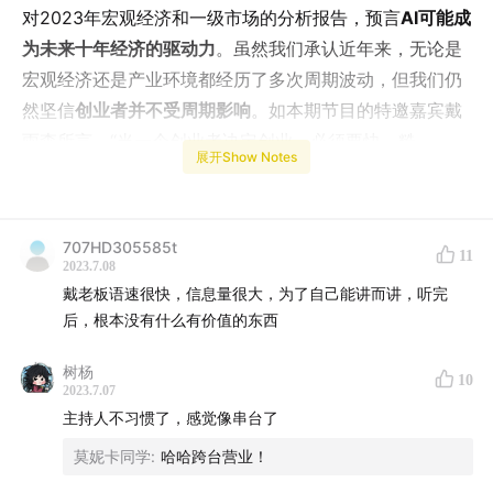
对2023年宏观经济和一级市场的分析报告，预言
AI可能成
为未来十年经济的驱动力
。虽然我们承认近年来，无论是
宏观经济还是产业环境都经历了多次周期波动，但我们仍
然坚信
创业者并不受周期影响
。如本期节目的特邀嘉宾戴
雨森所言，“当一个创业者决定创业，必须要快、糙、
展开Show Notes
猛。”
707HD305585t
11
2023.7.08
戴老板语速很快，信息量很大，为了自己能讲而讲，听完
后，根本没有什么有价值的东西
树杨
10
2023.7.07
主持人不习惯了，感觉像串台了
莫妮卡同学
:
哈哈跨台营业！