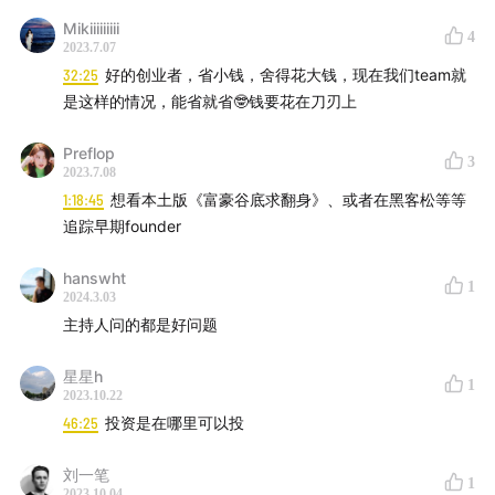
Mikiiiiiiiii
40:22
AI现在处于什么阶段
4
2023.7.07
32:25
好的创业者，省小钱，舍得花大钱，现在我们team就
44:25
当下投资AI的逻辑是什么
是这样的情况，能省就省🤓钱要花在刀刃上
50:46
AI浪潮下，创业公司如何与巨头竞争
Preflop
3
2023.7.08
53:20
AI行业下的“网络效应”与“规模效应”
1:18:45
想看本土版《富豪谷底求翻身》、或者在黑客松等等
追踪早期founder
56:23
未来3年最关注AI行业的哪些变量
hanswht
1
1:05:12
过去半年对AI有什么观念上的改变
2024.3.03
主持人问的都是好问题
1:11:12
快问快答环节
星星h
1
2023.10.22
【相关资料】
46:25
投资是在哪里可以投
Party Animals
刘一笔
1
2023.10.04