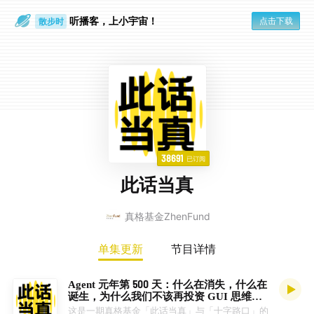
听播客，上小宇宙！
点击下载
散步时
通勤路上
38691
已订阅
此话当真
真格基金ZhenFund
单集更新
节目详情
Agent 元年第 500 天：什么在消失，什么在
诞生，为什么我们不该再投资 GUI 思维的
软件？
这是一期真格基金「此话当真」与「十字路口」的