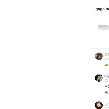
gaga 
卖
202
48
宇
202
王
来
皮
202