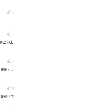
1
1
价全部上
1
们在抢人，
0
乐观想法了