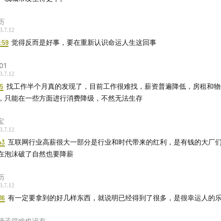
历
3.7.12
1:59
觉得反而是好事，要在重新认识命运人生这回事
01
3.7.12
05
找工作半个月真的发现了，目前工作很难找，薪资普遍降低，房租和物
，只能在一些方面进行消费降级，不然无法生存
 host：蒋欣峰 # GQ智族 生活方式编辑
宝
3.7.12
43
互联网行业高薪很大一部分是行业和时代带来的红利，是有钱的大厂
在泡沫破了自然也要降薪
历
3.7.12
16
有一定要拿到的好几样东西，就说明已经得到了很多，是很幸运人的
脑子得啥也没有