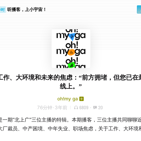
步时
听播客，上小宇宙！
勤路上
工作、大环境和未来的焦虑：“前方拥堵，但您已在
线上。”
oh!my ga
76分钟
·
3年前
6809
·
20
是一期“北上广”三位主播的特辑。本期播客，三位主播共同聊聊
大厂裁员、中产困境、中年失业、职场焦虑，关于工作、大环境