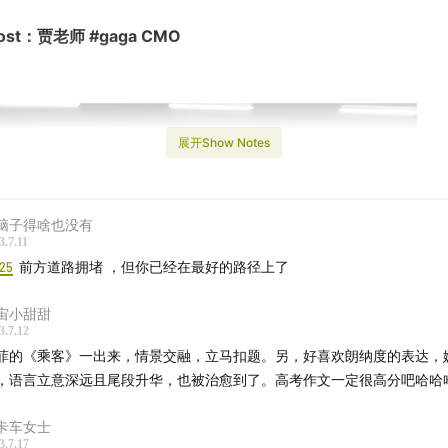
host：贾老师 #gaga CMO
展开Show Notes
脑子得啥也没有
3.7.11
:25
前方道路拥堵 ，但你已经在最好的路径上了
宙小甜甜
3.7.12
菲的《乘客》一出来，情景交融，立马扣题。另，好喜欢朗纳度的表达，
，语言立意深远且尾段升华，也被治愈到了。高考作文一定很高分吧哈哈
卡车女士
3.7.17