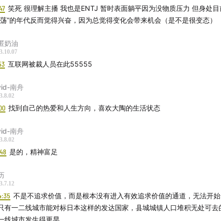
47
笑死 很理解主播 我也是ENTJ 暂时表面躺平因为没物质压力 但身处目前各行业
动荡”的年代反而觉得兴奋，因为总觉得变化会带来机会（是不是很变态）
匿奶油
3.10.07
53
互联网被裁人员在此55555
vid-南舟
3.8.02
00
找到自己的热爱和人生方向，喜欢大陶的生活状态
vid-南舟
3.8.02
:48
是的，精神富足
历
3.7.12
4:35
不是不追求价值，而是根本没有进入有效追求价值的通道，无法开始
只有一二线城市能对标日本这样的发达国家，县城城镇人口堆积无处可去
一线城市发生得更早。