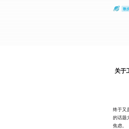
散
通
关于
终于又
的话题
焦虑。