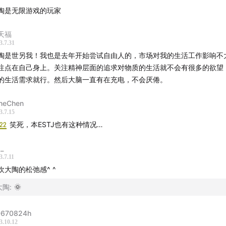
陶是无限游戏的玩家
天福
3.7.31
陶是世另我！我也是去年开始尝试自由人的，市场对我的生活工作影响不
注点在自己身上。关注精神层面的追求对物质的生活就不会有很多的欲望
的生活需求就行。然后大脑一直有在充电，不会厌倦。
neChen
3.7.15
:22
笑死，本ESTJ也有这种情况…
i_
3.7.11
欢大陶的松弛感^ ^
大陶
:
🌞
670824h
3.10.12