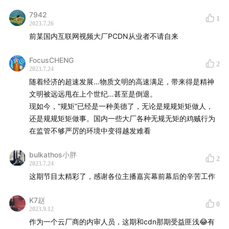
7942
1
2023.7.26
前某国内互联网视频大厂PCDN从业者不请自来
FocusCHENG
2
2023.7.24
随着经济的超速发展…物质文明的高速满足，带来得是精神
文明被远远甩在上个世纪…甚至是倒退。
现如今，“规矩”已经是一种美德了，无论是规规矩矩做人，
还是规规矩矩做事。国内一些大厂各种无规无矩的鸡贼行为
在监管不够严厉的环境中变得越发难看
bulkathos小胖
2
2023.7.24
这期节目太精彩了，感谢各位主播嘉宾幕前幕后的辛苦工作
K7赵
0
2023.9.12
作为一个云厂商的内审人员，这期和cdn那期受益匪浅😂有