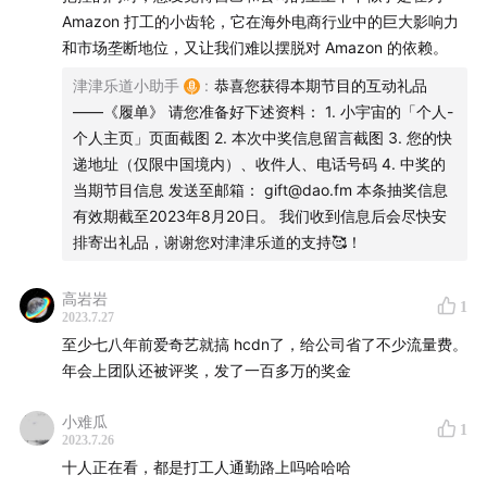
端上传带宽的基础下，根本没有必要担心和指责PCDN。我
Amazon 打工的小齿轮，它在海外电商行业中的巨大影响力
不确定主播的描述是不是爱奇艺在它们OTT的app上安装乐
和市场垄断地位，又让我们难以摆脱对 Amazon 的依赖。
PCDN服务模块，但是如果你主动购买了PCDN节点，这个
津津乐道小助手
:
恭喜您获得本期节目的互动礼品
时候视频网站才回主动利用你本地网络的上传带宽。
——《履单》 请您准备好下述资料： 1. 小宇宙的「个人-
个人主页」页面截图 2. 本次中奖信息留言截图 3. 您的快
递地址（仅限中国境内）、收件人、电话号码 4. 中奖的
当期节目信息 发送至邮箱： gift@dao.fm 本条抽奖信息
有效期截至2023年8月20日。 我们收到信息后会尽快安
排寄出礼品，谢谢您对津津乐道的支持🥰！
高岩岩
1
2023.7.27
至少七八年前爱奇艺就搞 hcdn了，给公司省了不少流量费。
年会上团队还被评奖，发了一百多万的奖金
小难瓜
1
2023.7.26
十人正在看，都是打工人通勤路上吗哈哈哈