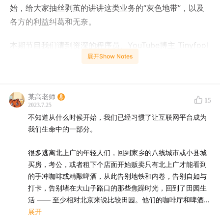
始，给大家抽丝剥茧的讲讲这类业务的“灰色地带”，以及
各方的利益纠葛和无奈。
本期节目我们请到资深的程序员、YouTube博主 Tinyfool
展开Show Notes
担任代班主播，他给大家带来很多不一样且犀利的观点，
欢迎大家收听。
节目最后，我们还为大家推荐了一本书——《履单》，本
某高老师
15
2023.7.25
期节目我们将从评论区选出三个最佳留言，送出这本非虚
不知道从什么时候开始，我们已经习惯了让互联网平台成为
构写作领域的力作。
我们生命中的一部分。
点击这里可以直接购买《履单》一书
很多逃离北上广的年轻人们，回到家乡的八线城市或小县城
买房，考公，或者租下个店面开始贩卖只有北上广才能看到
某
高老师给《履单》写的书评
的手冲咖啡或精酿啤酒，从此告别地铁和内卷，告别自如与
打卡，告别堵在大山子路口的那些焦躁时光，回到了田园生
【本期嘉宾】
活 —— 至少相对北京来说比较田园。他们的咖啡厅和啤酒馆
的隔壁，就是传统县城中常见的水暖管件商店，或者花圈寿
展开
朱峰：「津津乐道播客网络」创始人，产品及技术专