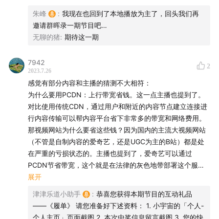
津津乐道
|
科技乱炖
|
津津有味
|
记者下班
|
不叁不
Chorus
见过哪个BT软件我终止任务或退出了还上传吧。之前百度网
员们配备了智能手环，可以动态监督工人的动作和活动范
朱峰
:
我现在也回到了本地播放为主了，回头我们再
肆
|
厂长来了
|
编码人声
|
沸腾客厅
|
拼娃时代
盘不就是被骂了，然后好像出了个什么激励。
围，出现效率降低就会震动提醒 —— 当然也会在后台记上一
邀请群晖录一期节目吧…
欧洲特别是因为欧盟的电信业改革让欧洲很多国家手机和宽
此外，除了少部分地区运营商对P2P有限制，大部分也不会
笔。
无聊的猪
:
期待这一期
收听平台
带资费降低，法国西班牙意大利荷兰什么的都在车上，唯独
对视频网站的这种行为作出限制，因为正常不会跑得太多流
德国落后，因为当时默克尔没把光纤在全德国铺设列为优先
量（除非出bug了，跑的太快影响了就会被用户发现了），
《履单》这本书看得我有点后背发凉，衷心希望这一切不会
苹果播客 | 小宇宙App | 汽水儿App | Spotify | 喜马拉雅
发展事项，快离任的时候才反应过来
7942
2
但是XX云这种商业性行为近来受到运营商的限制，严重的话
发生，但可能已经晚了。
2023.7.26
| 网易云音乐 | QQ音乐 | 微信听书 | 荔枝FM | 央广云听 |
是可能会被注销宽带的。我最近接到了本地移动的电话，询
感觉有部分内容和主播的猜测不大相符：
日本比如NTT东日本NTT西日本在你家有所谓回线，ISP是
听听FM | Sure竖耳App | Bilibili | YouTube
问上传流量“异常”，因为我7＊24小时挂下载，上传很大，他
为什么要用PCDN：上行带宽省钱。这一点主播也提到了。
你另外去找，比如乐天（甚至有他家手机套餐宽带免费给你
记录了我的行为也没有说什么，可以侧面证明我们这里对正
对比使用传统CDN，通过用户和附近的内容节点建立连接进
用）还有索尼So-Net当然也可以选AU光SoftBank光还有索
联系我们
常的P2P行为是不限制的，毕竟你合同里也没写。
行内容传输可以帮内容平台省下非常多的带宽和网络费用。
尼Nuro光，只不过需要单独预约工事。当然NTT旗下有另外
说个题外话，除了爱奇艺会员我没有，芒优腾我都有会员，
那视频网站为什么要省这些钱？因为国内的主流大视频网站
的公司比如OCN通过接入，自家DoCoMo除了手机也有宽带
津津乐道播客官网
| 公众号：津津乐道播客 | 微信：
几年前我一度习惯了在线看视频，现在我又回到了十几年前
（不管是自制内容的爱奇艺，还是UGC为主的B站）都是处
业务。日本用IPoE而非PPPoE的特别多
盗版的时代，资源只有在自己这里才是实在的，你不知道什
dao160301 | 微博：
津津乐道播客
| 商业合作：
在严重的亏损状态的。主播也提到了，爱奇艺可以通过
么时候就因为版权到期或者其他什么奇怪的问题看不了了。
hi@dao.fm |
版权声明
|
RSS订阅
PCDN节省带宽，这个就是在法律的灰色地带部署这个服务
拜登宣布$42 billion high-speed internet initiative不知道要
的第一目的。
展开
多久才看到效果，美国这些ISP在民用家用价格合谋太猖狂，
本节目由「
声湃 WavPub
」提供内容托管和数据服务支
对于主播提到的，爱奇艺的带宽使用在年报中下降。据我了
甚至游说某些地方立法排挤潜在的新的竞争者
津津乐道小助手
:
恭喜您获得本期节目的互动礼品
解到的，在所有视频网站都在卷视频质量、起播速度、提供
持。
——《履单》 请您准备好下述资料： 1. 小宇宙的「个人-
超分4K等服务的情况下，说这部分带宽降低是他们偷偷降低
国内三大嘛，电信CN2 IIJ，联通9929/10099 软银，移动
个人主页」页面截图 2. 本次中奖信息留言截图 3. 您的快