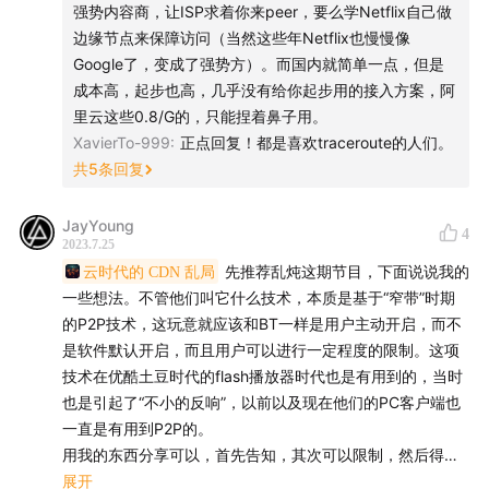
强势内容商，让ISP求着你来peer，要么学Netflix自己做
希望大家在听友群和评论区多多反馈收听感受，这对我们
库以提高配送效率。他们在最偏远的山区都有前置仓，让山
公司在北美无论是美国还是加拿大，骨干网是真的多
边缘节点来保障访问（当然这些年Netflix也慢慢像
沟里的居民们有机会用低廉的价格买到空调和洗衣机，买到
来说十分重要。欢迎添加津津乐道小助手微信：
Google了，变成了强势方）。而国内就简单一点，但是
漱口水、消毒液、洗衣凝珠、PS5 游戏机。
dao160301，加入听友群
北美特别是加拿大的ISP不做人，那手机话费和宽带费在
成本高，起步也高，几乎没有给你起步用的接入方案，阿
OECD国家都是名列前茅
里云这些0.8/G的，只能捏着鼻子用。
他们也干掉了山里的小卖部、给小卖部供货的渠道商、给渠
【关于「科技乱炖」】
XavierTo-999
:
正点回复！都是喜欢traceroute的人们。
道商供货的上级渠道商，他们信奉没有中间商赚差价，他们
铺设FTTH的格局感觉和美国差不多，美西是AT&T加西是
共
5
条回复
杀死所有中间商，中间商的员工们们转型去做配送和快递
由多名资深从业者主持的科技点评播客，以实际工作中积
Telus，美东是Verizon FiOS加东是Bell（当然美国现在还有
员，而老板焦躁的在不同行业中尝试直到赔光自己前十年的
Google Fiber）
累的经验为基础，结合实际，把近期科技热点变成犀利、
积蓄，只能去开网约车。
JayYoung
4
独到、深刻的独家观点。
2023.7.25
Comcast Xfinity的使用DOCSIS 3.1的Coaxial Cable像病毒
云时代的 CDN 乱局
先推荐乱炖这期节目，下面说说我的
他们成功的将一个金字塔型的层级分明的多层世界，改造成
一样，加拿大的Rogers Shaw也用。第一跳延迟巨高
【关于「津津乐道播客网络」】
一些想法。不管他们叫它什么技术，本质是基于“窄带”时期
了倒丁字型 —— 这些平台们就如同一片荒漠上矗立着的巴拉
的P2P技术，这玩意就应该和BT一样是用户主动开启，而不
多塔，塔顶的索伦之眼注视着我们，而我们大多数人都实现
法国电信橘子还有NTT民营化私有化后一大特点就是他们建
在一派纷繁芜杂里，我们为愉悦双耳而生。科技、教育、
是软件默认开启，而且用户可以进行一定程度的限制。这项
了平等 —— 平等地终生奔跑在一望无际的荒原上 —— 送着
的骨干网都得开放（算是政府把他们私有化时设下的条
技术在优酷土豆时代的flash播放器时代也是有用到的，当时
文化、美食、生活、技能、情绪……严肃认真却不刻板，
快递。
件）。英国现在有BT全资的Openreach拿了政府合同也在铺
也是引起了“不小的反响”，以前以及现在他们的PC客户端也
拒绝空泛浮夸。与专业且有趣的人携手缔造清流，分享经
设这类光纤骨干网给所有行业里所有Player，澳大利亚有搞
一直是有用到P2P的。
每个人都被索伦的算法驱使着执行下一个步骤，不需要思
历，传播体验，厘清世界与你的关系。
得稀烂的NBN，新西兰有新西兰电信也就是现在Spark New
用我的东西分享可以，首先告知，其次可以限制，然后得有
考，唯一要做的就是完成那些目前机器人或者 AI 实现起来还
Zealand为接Ultra-Fast Broadband initiative标案设立的
奖励机制，最后这玩意应该在用户关闭程序后主动退出，没
展开
不够成熟的动作，直到 AI 成熟为止。甚至亚马逊已经给分拣