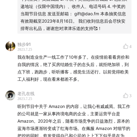
视频质量是比较可笑的。
58453/58807（什么商宽都不满足了，要DIA，PTN接双路
递地址（仅限中国境内）、收件人、电话号码 4. 中奖的
PCDN会通过什么客户端提供服务：看公司。移动端、PC端
主备）
当期节目信息 发送至邮箱： gift@dao.fm 本条抽奖信息
和电视OTT端都有可能参与。不同的公司规则不同。但是如
有效期截至2023年8月16日。 我们收到信息后会尽快安
果移动端如果要参与PCDN的上传工作，占用上传带宽，据
感觉本期节目相当适合V2ex宽带症候群，全球主机论坛甚至
排寄出礼品，谢谢您对津津乐道的支持🥰！
我所知是都会告知用户的。（比如某些app的极速版与普通
最近上的NodeSeek。毕竟都是老高BestTracer核心用户，
版的区别）
一天到晚就喜欢traceroute
独步91
4
PCDN和传统CDN的服务质量哪个更好：传统CDN。PCDN
2023.7.25
的服务质量会收到服务节点所处在的地理位置、网络状况、
我推荐Snazzy Labs这期参观犹他州的UTOPIA Fiber，机房
我在制造业生产一线工作了10年多了。在疫情前看看房价和
系统版本和机器型号等诸多因素影响，很难控制。在上CDN
里好多已经被诺基亚收购的Alcatel-Lucent阿尔卡特-朗讯
自我的情况，绝了买房结婚生子的念头后，就拒绝加班，到
服务之后播放质量统计会有明显下降。
（话说这加拿大Bell Telus甚至部分FTTH接入的Rogers（比
点下班，跑跑步，听听播客，感觉生活还行。以前觉得欧美
哪个占视频播放服务的大头：看公司的主要播放策略。
如渥太华部分地区）和Shaw都用的Alcatel-Lucent的光猫，
工人福利好，现在看来都差不多。
PCDN确实会在大型直播、站内极热视频的挑战下起到削峰
当然现在打的诺基亚标，越南造）的交换机
的作用，而不是主播揣测的“只是想鸡贼”
老孔在线
3
PCDN通常会存什么内容：根据预测算法和站内推广需求，
2023.7.25
https://youtu.be/2e9DNwInTE4
储存较热的视频内容。
听到节目中关于 Amazon 的内容，让我心有戚戚焉。我工作
的公司就是一家从事跨境电商的企业，主要运营平台是
最后就是想说，其实整个业务确实是在法律监管和运营商的
Amazon。2020年之后，随着市场竞争的日益激烈，原本的
利益边缘来回摩擦。但是在大多数用户通过移动端能享受到
蓝海市场逐渐转变成了红海市场。在佩服 Amazon 对细节的
PCDN播放视频过程中下载加速，且app没有强行占用移动
把控的同时，愈发觉得自己和公司的上上下下似乎是在为