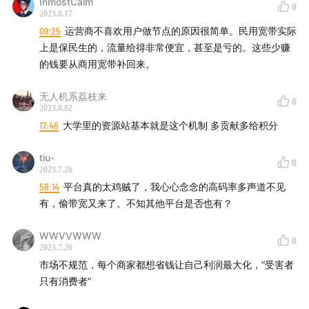
InmostCalm
0
2023.8.17
09:25
运营商不喜欢用户做节点的原因很简单。民用宽带实际
上是保民生的，流量给得非常便宜，甚至是亏的。这些少赚
的钱要从商用宽带补回来。
无人机系荔枝来
0
2023.8.02
17:46
大学里的资源站基本就是这个机制 多贡献多给积分
tiu-
0
2023.7.26
58:14
平台真的太鸡贼了，我心心念念的高码率多声道不见
有，偷带宽又来了。不知其他平台是否也有？
WWVVWWW
0
2023.7.26
市场不规范，每个商家都想省钱让自己利润最大化，“受害者
只有消费者”