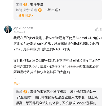
衣，但这不重要，重要的是他们获得了心灵的平静。
朱峰
:
书评牛逼
家。（微博：@zhufengme）
姝琦_津津乐道
:
书评牛逼！
高春辉：「科技乱炖」主播。“中国互联网站长第一
吸引他们返回县城的关键原因，并不是县城低廉的房价或者
共
5
条回复
人”，科技、互联网领域的连续创业者。（微博：@高春
公务员那低廉的薪水，而是美团外卖。甚至县城复杂的人际
关系和日常频繁的人情世故往来，也无法阻止他们。当然不
辉，微信公众号：老高的互联网杂谈）
jdpxPodcast
5
是回到县城的人都要点外卖，但美团外卖是一种生活方式，
Tinyfool：资深程序员，YouTube博主。（YouTube：
2023.7.24
他们将北上广的生活方式带回了县城，京东下单一台 PS5，
我现在用的Bell就是，看Netflix还有下使用Akamai CDN的内
www.youtube.com
）
扫地机器人、自动猫砂盆和小米全家桶一应俱全，关上门，
容比如PlayStation的游戏，就在家隔壁的Bell机房因为只有
仿佛还在北京。感谢美团和京东。
【制作团队】
2ms，几乎和我访问家里的NAS一样快
少有人发现的是，京东和美团已经彻底改变了我们，如果用
后期 / 卷圈
而且即使Bell给公网IPv4对称上下行可是同城和朋友互刷PT
常见的鸡汤话来解读，他们的创始人和员工们，确实通过自
会有严重的QoS，速度不如Hetzner Leaseweb在德国还有
封面 / 姝琦@midjourney
己的手改变了世界 —— 至少改变了中国，就如同亚马逊也改
阿姆斯特丹芬兰赫尔辛基法国的大盘鸡
运营 / 卷圈，Sand
变了美国一样 —— 他们都让这个世界更有秩序，也更可憎
监制 / 姝琦
了。
Steam更新我看是Bell AS577通过Comcast AS7922 IP
展开
产品统筹 / bobo
Transit到Valve的AS32590
朱峰
:
海外的带宽优化难度极高，因为他们真的是一
亚马逊和京东们的使命就是履单，他们没有任何恶意，只为
个“互联网”，由此带来的好处是企业接入成本低，但上限
【联系我们】
解决问题。他们支付最低工资以上的时薪，他们给员工上保
北美各大ISP除了用北美自己有的Tier 1比如Level 3 Cogent
很高，想要得到全域好的体验，要么做成Google那样的
险，他们用机器人减轻工人的劳动强度，他们在各地建设仓
GTT Zayo，老常客是瑞典Telia的Arelion AS1299。这瑞典