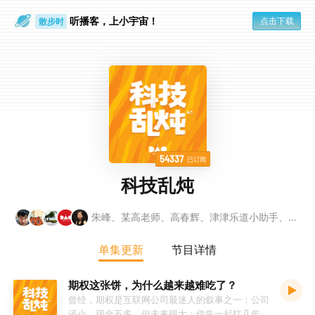
听播客，上小宇宙！
点击下载
散步时
通勤路上
54337
已订阅
科技乱炖
朱峰、某高老师、高春辉、津津乐道小助手、姝琦_津津乐道
单集更新
节目详情
期权这张饼，为什么越来越难吃了？
曾经，期权是互联网公司最迷人的叙事之一：公司
还小，现金不多，但未来很大；你先一起扛几年，