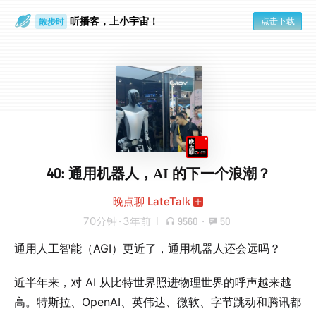
听播客，上小宇宙！
点击下载
散步时
通勤路上
40: 通用机器人，AI 的下一个浪潮？
晚点聊 LateTalk
70分钟
·
3年前
9560
·
50
通用人工智能（AGI）更近了，通用机器人还会远吗？
近半年来，对 AI 从比特世界照进物理世界的呼声越来越
高。特斯拉、OpenAI、英伟达、微软、字节跳动和腾讯都