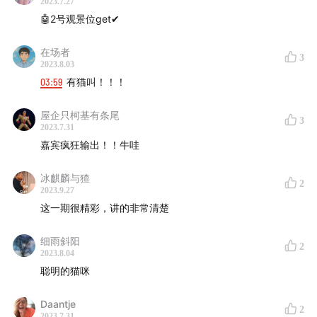
2023.7.27
工厂主为何买了机器人也不用？重新编程适应新 SKU
---
🤖️2号观景位get✔
要两天，两天订单早生产完了！
最后，在听这期播客途中，刷出了 3 件独特装备，我的拍拍
今天的 AI 能打败围棋高手，但无法取代富士康流水线
在场者
3
熊刚到 N4 就可以畅游了，太爽啦！继续刷刷刷。
2023.8.03
工人。
03:59
有猫叫！！！
大模型能改变的，和改变有限的：
屋企只柯基有条尾
3
2023.7.31
大模型能给机器人常识，让机器人的“大脑”更发达。
嘉宾疯狂输出！！牛哇
但机器人机械部分的进化速率远慢于“大脑”，四肢还很
笨拙。
冰麒麟与猹
2
2023.9.27
更通用的 AI 本身会加速机械工程的进化：在虚拟世界
这一期很精彩，讲的非常清楚
中缩短工程设计、迭代与试错周期。
AI 来做工业设计，可能会和人有完全不同的方法。
细雨斜阳
2
机械部分的大进化，需要等待底层技术突破和新范式出
2023.8.04
聪明的猫咪
现。
Daantje
人与机器与世界的交互未来：
2
2023.7.31