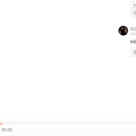
论坛最
册啦。
跑
202
国内的
b
海外的
womeno
Suppor
00:00