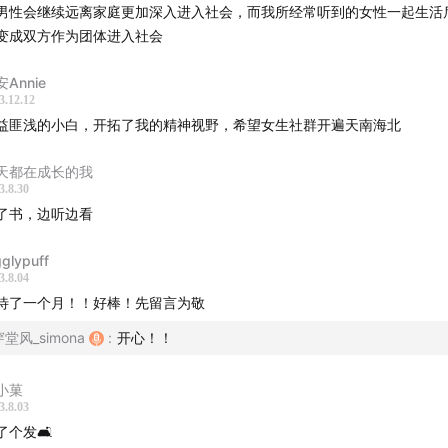
Constance
男性会继续远离家庭更加深入进入社会，而我所经常听到的女性一起生活
变成双方作为团体进入社会
接
Annie
3.12.12
人生
豆瓣读书
益匪浅的小白，开拓了我的精神视野，希望女生社群开遍天南海北
作家的播客
Spotify
作家的播客
Apple Podcasts
天都在成长的我
妈妈播客的
多元成家系列
3.8.30
了书，边听边看
自我认同为女性和non-binary的朋友加入WomenOverseas
gglypuff
华人女性/non-binary共同探索广阔的世界，成为更好的自己。
3.8.04
待了一个月！！好棒！先留言为敬
在各个平台和我们的账号互动，全网搜索WomenOverseas她
穿堂风_simona
:
开心！！
我们。
小菓
omenSupportWomen👭🏻
3.8.03
了个发🛋️
Womenoverseas.com