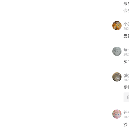
封面：
般
会
拓展链
小安
202
拼团
受
两位
两位
每
噢！
202
买
欢迎更多
gi
和海内外
202
期
欢迎大家
以找到
芒
👭🏻W
202
沙
网址：