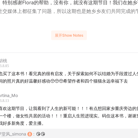
。特别感谢Flora的帮助，没有你，就没有这期节目！我们在她
社交媒体上都征集了问题，所以这期也是她乡乡友们共同完成的节
作家的要求，音频版本会有主播的中文提问，作家的韩语回答，
展开Show Notes
a的中文翻译交替进行；我们会做视频版本 （
YouTube
|
Bilibili
），
位作家的中韩双语字幕。
胡桃
家的书在中国出版后，我们居然是第一个找到她们的中国人和播
3.8.05
也买了这本书！看完真的很有启发，关于探索如何不以结婚为手段渡过人
想和更多韩国的以及其他国家的作者进行这样的连线采访，和她
间的照片真的好温馨好感动🥺🥺🥺希望作者和四个猫猫永远幸福下去
读者会有的一些问题和感想。
rtina_Mo
tamp
3.8.13
喜欢这期节目，让我看到了人生的新可能！！！有点想回家乡重庆旁边的
两位作家的中文打招呼！
一个楼，做女性共居的活动！！！重启人生照进现实。码住这本书，谢谢
中译本发行后，是否有收到中文读者的反馈
我好多新角度，爱主播。
COVID期间，两位的生活和《拼团人生》书里的状态相比有什
穿堂风_simona
:
😘😘