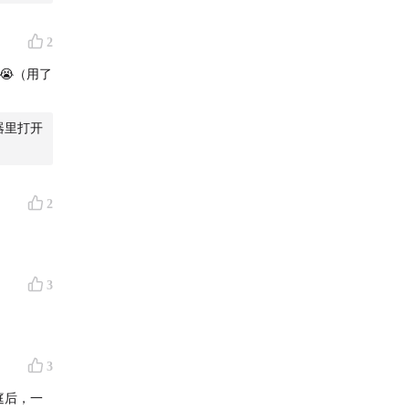
生育率？
2
😭（用了
器里打开
2
3
3
庭后，一