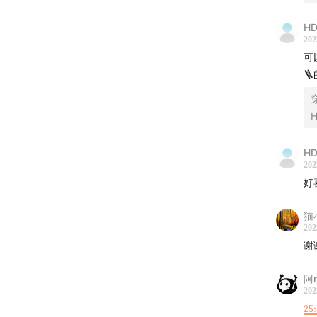
06:24
12:22
HD
202
18:57
可
23:43

33:35
44:17
H
50:35
56:08
HD
01:00:
202
好
工作的
猫
主持
202
嘉宾
谢
翻译：
阿n
策划：
202
后期：
25