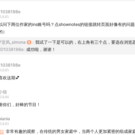
澳洲旅行日记的出版
金荷娜作家和母亲共同出版了新书，女性不愿意生孩子拉低了
1038198e
3.8.05
两位的关系如何定义？作家们对这个问题感到惊讶
以问下两位作家的ins账号吗？点shownotes的链接跳转页面好像有的问题
两人的收入如何分配，韩国女星最羡慕的是自己的丈夫
的）
不婚不育，养老怎么办？韩国政府有做出努力吗？
穿堂风_simona
:
我试了一下是可以的，右上角有三个点，要选在浏览
共居后有各自恋爱吗？如何保持平衡
D1038198e
:
成功啦，谢谢！
是否有收到负面评价
给寻找同居人的人的建议
1038198e
15
和Flora的对话，Flora和两位作家的故事
3.8.05
喜欢这期💕
人
小猫
：穿堂风（小红书：
穿堂风_simona
)
3.8.04
：黄善宇作家（
谢你们，好棒的节目！
Instagram
），金荷娜作家（
Instagram
）
Flora
iania
Flora，穿堂风
3.8.03
Flora，穿堂风
:32
非常有趣的观察，在传统的男女家庭中，当两个人更加紧密的组成家