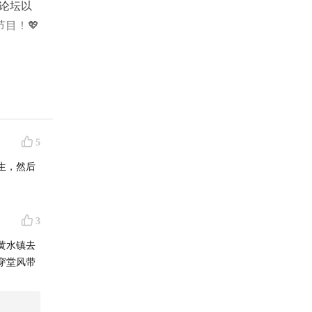
乡论坛以
目！💖
翻译
会有主
5
客。以后
生，然后
们讨论一
3
黄水镇去
穿堂风带
么改变