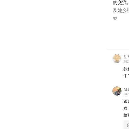
的交流
及她乡
💖
应两位
Flor
播和两
岳
两位作
202
我
我们也
中
些中文
Ma
Times
202
很
1:28
盘
03:15
给
04:05