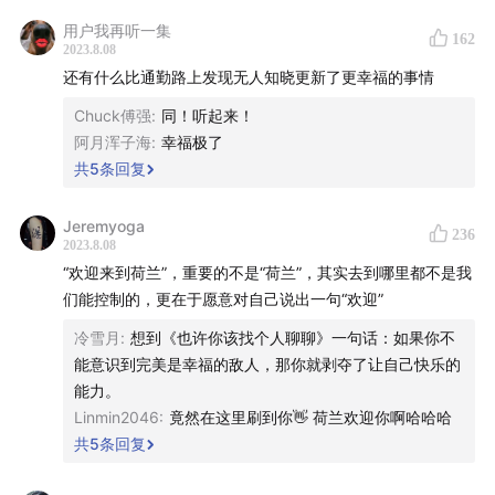
《
成为雅诗兰黛
》
用户我再听一集
162
2023.8.08
还有什么比通勤路上发现无人知晓更新了更幸福的事情
⛰️ 相关文章： 《
攀登错误的山
》、《
如果你不甘平凡，
这是写给你的人生操作指南
》
Chuck傅强
:
同！听起来！
阿月浑子海
:
幸福极了
⚾️ 相关电影：《
点球成金
》
共
5
条回复
🎧 相关播客：
E19 无尽的探索
Jeremyoga
236
2023.8.08
🎵 BGMs（按出现顺序）
“欢迎来到荷兰”，重要的不是“荷兰”，其实去到哪里都不是我
们能控制的，更在于愿意对自己说出一句“欢迎”
Amaksi - Midnight Flash
冷雪月
:
想到《也许你该找个人聊聊》一句话：如果你不
Frequently Asked Music - Land Of Forgotten
能意识到完美是幸福的敌人，那你就剥夺了让自己快乐的
Dreams
能力。
WaveArt - Way To The Highlands
Linmin2046
:
竟然在这里刷到你👋 荷兰欢迎你啊哈哈哈
共
5
条回复
WaveArt - It’s A Good Day
Moments - Healing Waters