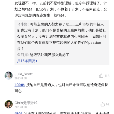
发现很不一样。以前我不是特别理解，但今年我理解了。计
能让大家在有知有行安心交易，踏实赚钱。 欢迎在应用商
划当然很好，但没有计划，不执着于计划，不断向前走，允
店搜索「有知有行」下载有知有行 App
许没有规划的奇迹发生，就很好。
关于投资第一课
马小野
:
可能点赞的人都太卷了吧……三和市场的年轻人
们也没有计划，他们不是尊敬的互联网前辈，他们是被社
《
投资第 1 课
》是有知有行出品、孟岩与张潇雨合写的投
会抛弃的人，没有计划的前提就是内心有团🔥，我想问问
资入门课程。你可以随时随地在「有知有行」App 里免费
在我们这个教育体制下规范起来的人们你们的passion
阅读
完整内容
，但如果你希望买一本实体书来读读，那
是？
鱼河岸
:
这段话让我没那么焦虑了
么，欢迎
点击这里
，
或者在微信中搜索小程序「有知有行
共
15
条回复
的店铺」，购买由读库出版的《投资第 1 课》精装本
。
Julia_Scott
收听方式
118
2023.8.08
1:00:04
接纳自己是普通人，也对自己未来可以创造奇迹保持
有知有行、小宇宙、喜马拉雅、QQ音乐、网易云音乐、苹
耐心
果播客、三联中读、蜻蜓FM、荔枝播客、微信听书、
Spotify、Amazon Music，以及 Overcast、Pocket
Chris无限游戏
98
Casts、Castro 等泛用型播客客户端。
2023.8.08
49:02
我正在大理的院子里，躺在草坪上听到这里，从天还是