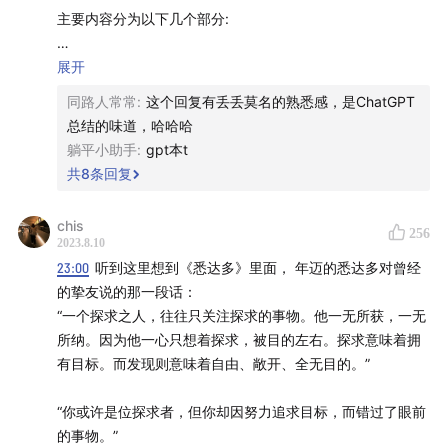
13:18
「
没有人能够看清楚事物之间隐藏的相似性
」可能是
主要内容分为以下几个部分:
「越努力越吃力」的终极原因
1. 目标往往具有欺骗性,我们无法预测真正通往成功的路径。
展开
17:20
✨
闭上眼睛、发挥想象力，我们一起来试着在脑海
作者分析了一项“图片繁殖”的科学实验,展示了刻意设定目标
同路人常常
:
这个回复有丢丢莫名的熟悉感，是ChatGPT
中重构「创新的诞生经历了怎样的过程」
✨
的局限性。行动建议:不要过分依赖目标,保持开放和灵活。
总结的味道，哈哈哈
躺平小助手
:
gpt本t
23:22
为什么说「目标函数」无法保证我们朝着正确的方
2. 我们生活在一个包含无限可能的巨大空间中。生物进化、
共
8
条回复
人类文明发展都是在这个空间中探索的过程。我们需要积累
向前进？相信当你听完，孟岩说的，对照自己的行业经
更多信息和经历,以获得更多发现。行动建议:遵循兴趣和冲动
验，你也会有类似的体验
chis
256
进行探索,不要局限在已知领域。
2023.8.10
28:03
假如你也意识到了「那些为了成功而设置的目标，
23:00
听到这里想到《悉达多》里面， 年迈的悉达多对曾经
3. 基于“新奇性”和“有趣性”的探索方式可能包含更丰富的信
的挚友说的那一段话：
反过来限制了我们」，下一步该做什么呢？
息。一些看似无用的尝试也可能成为他人的垫脚石。行动建
“一个探求之人，往往只关注探求的事物。他一无所获，一无
议:允许自己做一些冒险和不确定的事情,它们也许带来意想不
所纳。因为他一心只想着探求，被目的左右。探求意味着拥
28:44
获取尽可能多的信息——
像「
无尽的探索
」里说过
到的结果。
有目标。而发现则意味着自由、敞开、全无目的。”
那样，积累关于世界的知识
4. 需要时间和耐心,让我们能够在回顾中发现事物之间的关
“你或许是位探求者，但你却因努力追求目标，而错过了眼前
29:54
做方差大的事情
——比战略推演更重要的是，离开
联。在恰当的时机采取行动也很重要。行动建议:给自己时间
的事物。”
已经探索过的地方，往前走