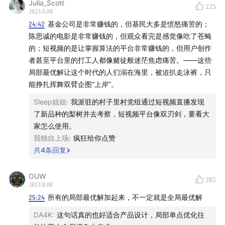
Julia_Scott
Reveille - Great Beyond
225
2023.8.08
Outside The Sky - Counting Breaths
24:42
基金公司是非常赚钱的，但基民大多是愤怒痛苦的；
Rest Settle - Intimacy
陈思诚的电影是非常赚钱的，但观众看完是感觉像吃了苍蝇
的；短视频的是让掌握算法的平台非常赚钱的，但用户创作
One Zero - Stratosphere
者甚至平台里的打工人都像赌徒般迷茫焦虑痛苦。——这些
The Realist - Lobero
局部最优解让这个时代的人们溺在海里，被迫扒走泳裤，只
Falls - Glasgow
能挣扎挥舞双臂企图“上岸”。
Adam Saban - Exploring The Unknown
Sleep姐姐
:
我派驻的村子里村党组通过短视频直播发现
Cody Martin - Building Legacies
了新品种的梨树并去考察，短视频平台像双刃剑，要看大
Cody Martin - Pembrokeshire
家怎么使用。
Cody Martin - Beat The System
我独自上场
:
疯狂给你点赞
WaveArt - Smooth Waters
共
4
条回复
🏍️ 创作者们
OUW
285
2023.8.08
主播 孟岩 @
有知有行
25:24
所有的局部最优解加起来，不一定就是全局最优解
DA4K
:
这句话真的也好适合产品设计，局部单点优化往
后期 柯霖 @顺带一提