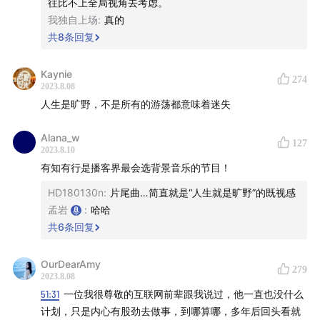
往比不上全局视角去考虑。
我独自上场
:
真的
制作 今天三岁的
有知有行
共
8
条回复
关于无人知晓
Kaynie
274
2023.8.08
无人知晓是一档由孟岩主理的投资向对话类播客。每期都
人生是旷野，不是所有的游荡都意味着迷失
会邀请一位好友来做客。至于更新频率、嘉宾选择、每期
主题，就如同这个名字一样，无人知晓。
Alana_w
127
2023.8.10
孟岩还打造了一款帮助普通人投资的产品「有知有行」，
有知有行是播客界最会选背景音乐的节目！
希望能够帮助到你。
HD180130n
:
片尾曲…简直就是“人生就是旷野”的既视感
孟岩
:
哈哈
关于有知有行
共
6
条回复
有知有行成立于 2020 年，目前在陪伴投资者用正确的方
OurDearAmy
式学习投资，下场实操。凭借在投资领域的良好口碑，有
279
2023.8.08
知有行在初创阶段已与一大批忠实用户同行。未来我们希
51:31
一位我很尊敬的互联网前辈跟我说过，他一直也没什么
望成为一家财富管理公司，不仅帮助投资者学习投资，也
计划，只是内心有股劲去做事，到哪算哪，多年后回头看就