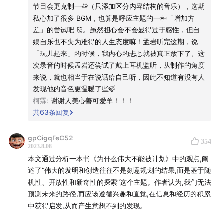
Reveille - Great Beyond（段落过渡）
节目会更克制一些（只添加区分内容结构的音乐），这期
Outside The Sky - Counting Breaths
私心加了很多 BGM，也算是呼应主题的一种「增加方
Rest Settle - Intimacy
差」的尝试吧 👹。虽然担心会不会显得过于感性，但自
One Zero - Stratosphere
娱自乐也不失为难得的人生态度嘛！孟岩听完这期，说
The Realist - Lobero
「玩儿起来」的时候，我内心的忐忑就被真正放下了。这
Falls - Glasgow
次录音的时候孟岩还尝试了戴上耳机监听，从制作的角度
Adam Saban - Exploring The Unknown
来说，就也相当于在说话给自己听，因此不知道有没有人
Cody Martin - Building Legacies
发现他的音色更温暖了些🍃
Cody Martin - Pembrokeshire
柯霖
:
谢谢人美心善可爱羊！！！
Cody Martin - Beat The System
共
63
条回复
WaveArt - Smooth Waters（片尾）
gpCigqFeC52
354
2023.8.08
本文通过分析一本书《为什么伟大不能被计划》中的观点,阐
述了“伟大的发明和创造往往不是刻意规划的结果,而是基于随
机性、开放性和新奇性的探索”这个主题。作者认为,我们无法
预测未来的路径,而应该遵循兴趣和直觉,在信息和经历的积累
中获得启发,从而产生意想不到的发现。