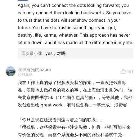
新的感受，我回归到了孩童状态，在跟随老师学习如何呼
Again, you can't connect the dots looking forward; you
吸，如何通过体式练习去约束自己的内心，如何将自己放的
can only connect them looking backwards. So you have
更轻，如何关注当下自己，而不是未来那个掌握了所有技巧
to trust that the dots will somehow connect in your
的自己（也就是你说的不要执着于最后的结果），老师也
future. You have to trust in something - your gut,
说，做好当下，那个好的结果自然会来，这和打网球时的心
destiny, life, karma, whatever. This approach has never
态也很像啊对吧～
let me down, and it has made all the difference in my life.
嘻谈录小张
:
yes，对吗
眼里有光的azure
161
2023.8.08
我在工作上真的做了很多没头脑的探索，一直没把钱当标
准，浪漫地去做好奇的喜欢的事，在上海做演出拿3w时，转
去北京做图书拿5k（10年前但也真的低），等等其他，我都
没创造出啥 great work，有时也觉得…一事无成、浪费😢
「你只是现在还没看到这两者之间的联系。」
「很残酷，这些探索中有些注定失败，但另一些则可能带来
有价值的发现，而整个系统会从不同的路径和尝试中受