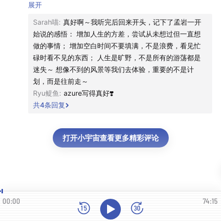
益。」
展开
Sarah喵
:
真好啊～我听完后回来开头，记下了孟岩一开
👆你这么一说，就觉得给我的这些探索赋予了意义，而且也
始说的感悟： 增加人生的方差，尝试从未想过但一直想
更有勇气了。
做的事情； 增加空白时间不要填满，不是浪费，看见忙
碌时看不见的东西； 人生是旷野，不是所有的游荡都是
更感动的是，后面这句这垫脚石可能不是给自己的，而是给
迷失～ 想像不到的风景等我们去体验，重要的不是计
别人的。「我们所有的选择和探索都是我们自己的垫脚石，
划，而是往前走～
也是别人的垫脚石」。哈哈哈互为垫脚石的人生，真的很豁
Ryu鳀鱼
:
azure写得真好❣️
达和可爱。
共
4
条回复
虽然但是，现在的我还是很难接受这垫脚石是别人的，会在
孟岩说「不在意最后结局」时呜呜呜我在意结局啊，我希望
打开小宇宙查看更多精彩评论
有知有行是最好最好的，小伙伴们都赚大钱，也希望自己能
figure out 出自己的 great work。
也许正是如此，我会觉得纵身一跃的勇气特别珍贵，因为我
此刻，还是多少受对结果的期待的牵引。
00:00
74:15
我想这是这期播客的另一个意义：在映照之下看见自己此刻