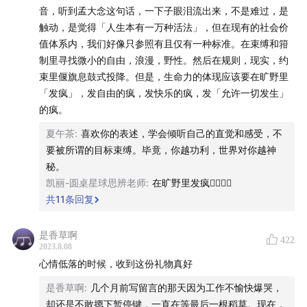
音，听到孟大念这句话，一下子眼泪流出来，不是难过，是
触动，是觉得「人生本有一万种活法」，但在现有的社会价
youzhiyouxing.cn
值体系内，我们好像只参照有且仅有一种标准。在束缚和箝
制里寻找微小的自由，浪漫，野性。然后在规则，现实，约
*点击上方链接即可查看本期精彩部分的文字稿
束里偃旗息鼓式投降。但是，生命力的体现应该要在旷野里
「发疯」，发自由的疯，发快乐的疯，发「允许一切发生」
🗺️ 收听提示
的疯。
01:25
孟岩的年度之书从逻辑上把「
放弃计划，多做一些
夏午茶
:
喜欢你的表述，学会倾听自己的直觉和感受，不
方差大的事情，保持专注和开放，我们总会有新发现
」给
要被所谓的目标束缚。毕竟，你越功利，世界对你越神
讲透了
秘。
凯丽-圆桌星球思辨老师
:
在旷野里发疯👍🏻👍🏻
04:08
OKR、KPI......为什么目标无处不在？你是否也曾质
共
11
条回复
疑过它有没有存在的意义？
是香草啊
422
2023.8.08
07:38
目标为什么有时候不管用？OpenAI 的科学家的图片
心情低落的时候，收到这份礼物真好
孵化实验，也许能给你答案
是香草啊
:
几个月前写留言的那天因为工作不愉快爆哭，
却还是不敢摁下暂停键，一直在等最后一根稻草。现在，