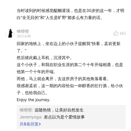
和空间,相信好的结果最终会出现。
当时读到的时候感觉醍醐灌顶，也是在30岁的这一年，才明
31:54
本期精彩声波摘录，请点击右边的链接查看
本文的独特之处在于,它从哲学和科学的角度,深入剖析了我们
白“全无目的”和“人生是旷野”都多么有力量的话。
youzhiyouxing.cn
～
对目标和计划的依赖性。它启发我们在这个复杂多变的世界
中,如何通过一种更开放、更随机的方式去探索和发现。这种
锵噔噔
165
38:16
如何克服对「随机性」的恐惧？
观点对于如何规划人生和事业,以及如何获得创造力都有一定
2023.8.08
的启发意义。
回家的地铁上，坐在边上的小伙子提醒我“快看，孟岩更新
42:05
「
允许奇迹发生，关键是要允许并不是我们最初期待
了。”
然后彼此戴上耳机，沉浸其中。
的奇迹发生
」
这个小伙子，和我在职业生涯的第二个十年开端相遇，也是
他第一个十年的开端。
51:09
孟岩如何理解名人们纷纷辍学追梦的操作？
而他，马上就会离开，去这所房子的其他角落看看。
很感谢孟岩，这一期的内容恰似一杯醇香的壮行酒，给小伙
60:18
有知有行的过去也是未来奇迹的垫脚石：不再执着
子，也给我自己。
于最后的结果，将重心放在实践和改变上
Enjoy the journey.
💭 延伸信息
锵噔噔
:
追随热情，让美好自然发生
Jeremyoga
:
差点以为是个爱情故事
💫 相关书籍：《
为什么伟大不能被计划
》《
金钱心理学
》
共
8
条回复
《
身心合一的奇迹力量
》《
Life is What You Make It
》