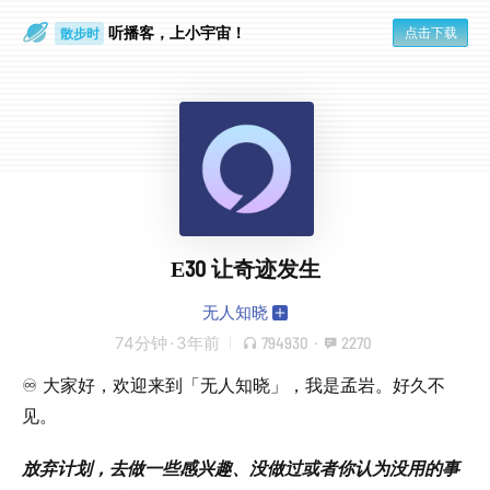
听播客，上小宇宙！
点击下载
散步时
通勤路上
E30 让奇迹发生
无人知晓
74分钟
·
3年前
794930
·
2270
♾️ 大家好，欢迎来到「无人知晓」，我是孟岩。好久不
见。
放弃计划，去做一些感兴趣、没做过或者你认为没用的事