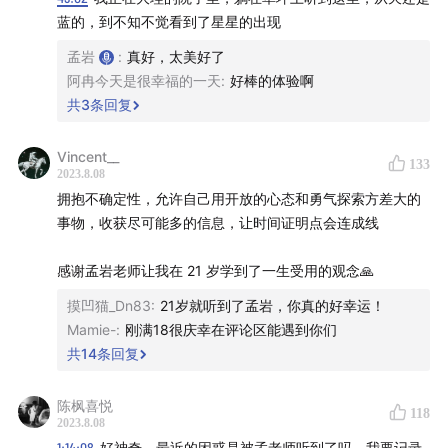
本播客所述投资相关内容皆以交流分享为目的，仅供参
蓝的，到不知不觉看到了星星的出现
考，不构成任何市场预测、判断，或投资、咨询建议。市
孟岩
:
真好，太美好了
场有风险，投资需谨慎。主持人及嘉宾对投资相关内容的
阿冉今天是很幸福的一天
:
好棒的体验啊
共
3
条回复
准确性、可靠性、时效性及完整性不作任何明示或暗示的
保证，并提醒您对相关内容请结合自身情况进行独立评
Vincent__
估，依据或使用相关内容所造成的后果由您独自承担。
133
2023.8.08
拥抱不确定性，允许自己用开放的心态和勇气探索方差大的
感谢您对本播客原创内容的青睐。如需转载或引用本播客
事物，收获尽可能多的信息，让时间证明点会连成线
所述内容，请注明出处。转载前请与有知有行联系并取得
同意。
感谢孟岩老师让我在 21 岁学到了一生受用的观念🙏
摸凹猫_Dn83
:
21岁就听到了孟岩，你真的好幸运！
Mamie-
:
刚满18很庆幸在评论区能遇到你们
共
14
条回复
陈枫喜悦
118
2023.8.08
1:14:08
好神奇，最近的困惑是被孟老师听到了吗，我要记录