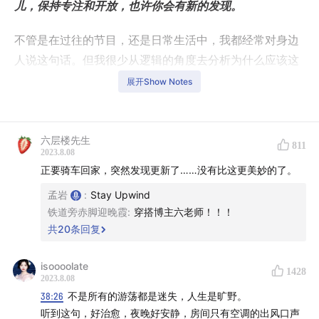
儿，保持专注和开放，也许你会有新的发现。
不管是在过往的节目，还是日常生活中，我都经常对身边
人说这句话。但我很少从逻辑的角度去分析为什么应该这
么做，直到今年上半年，我读到了《为什么伟大不能被计
展开Show Notes
划》，这本书把这三年来，甚至更长时间内，我通过工
作、阅读、见不同的人所积累的心得都串了起来。
六层楼先生
811
转眼间，今天已经是有知有行的第三个生日了。我想借此
2023.8.08
正要骑车回家，突然发现更新了……没有比这更美妙的了。
契机，把背后的思考分享给你，并以此为第三季收尾。
孟岩
:
Stay Upwind
看到标题中的序号，细心如你，也许会有疑问：怎么突然
铁道旁赤脚迎晚霞
:
穿搭博主六老师！！！
就快进到了第 30 期了？因为我想为一位朋友保留第 29
共
20
条回复
期，个中缘由未来再揭晓。
isoooolate
1428
2023.8.08
我们第四季见。
38:26
不是所有的游荡都是迷失，人生是旷野。
听到这句，好治愈，夜晚好安静，房间只有空调的出风口声
🔗
官网地址