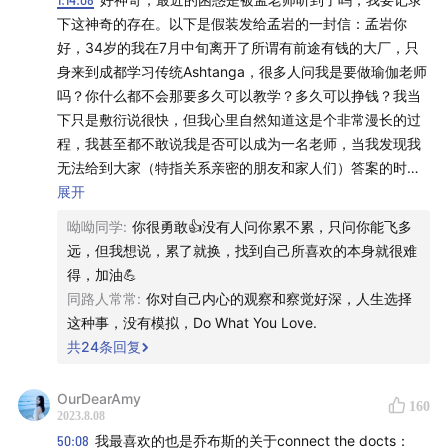
下这神奇的存在。以下是假装发给孟岩的一封信：孟岩你
好，34岁的我在7月中旬离开了所谓有前途有钱的大厂，只
身来到成都学习传统Ashtanga，很多人问我是要做瑜伽老师
吗？你什么都不会那要多久可以教学？多久可以挣钱？我当
下只是敷衍说很快，但我心里自然知道这是个非常漫长的过
程，我甚至都不敢说我是否可以成为一名老师，当我发现我
无法给到大家（特指关系亲密的朋友和家人们）答案的时
候，我百感交集，我即笃定自己的决定，却又没有“理论”支
展开
撑，我不知道如何去阐述“跟随生命之流”的意义，我不知道
呦呦同学
:
你很勇敢👍没有人问你累不累，只问你能飞多
如何让这个没有计划的事情说的合理，我更不知道如何表达
远，但我想说，累了就换，找到自己所喜欢的本身就很难
探索未知的世界相比一眼望到头的日子不知道有趣多少，我
得，加油💪
只能听到那些关心我的人说，没有收入你会过苦日子，没有
同路人常常
:
你对自己内心的观察和察觉好深，人生选择
好工作的光环你会找不到男朋友，不尽早结婚你就会面临大
这种事，没有模拟，Do What You Love.
龄产妇的风险…我知道，我知道，但人活一辈子，可以体验
共
24
条回复
的事情那么多，就一定要按照这些世俗的计划去执行吗？
（哈哈现在我知道了这个叫做方差大的事情）现在的我已经
OurDearAmy
160
进入练习Ashtanga第三周了，首先很庆幸遇到了很好的老
2023.8.08
师，虽然阿汤每一天练习的体式都差不多，但真的每天都有
50:08
我最喜欢的也是乔布斯的关于connect the docts：