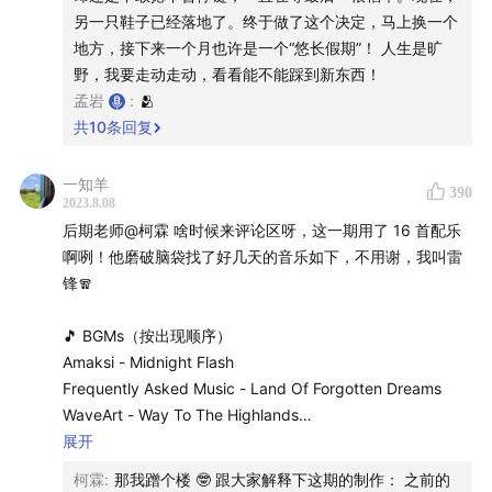
另一只鞋子已经落地了。终于做了这个决定，马上换一个
地方，接下来一个月也许是一个“悠长假期”！ 人生是旷
野，我要走动走动，看看能不能踩到新东西！
孟岩
:
🫂
共
10
条回复
一知羊
390
2023.8.08
后期老师@柯霖 啥时候来评论区呀，这一期用了 16 首配乐
啊咧！他磨破脑袋找了好几天的音乐如下，不用谢，我叫雷
锋🧣
🎵 BGMs（按出现顺序）
Amaksi - Midnight Flash
Frequently Asked Music - Land Of Forgotten Dreams
WaveArt - Way To The Highlands
WaveArt - It’s A Good Day
展开
Moments - Healing Waters
柯霖
:
那我蹭个楼 🤓 跟大家解释下这期的制作： 之前的