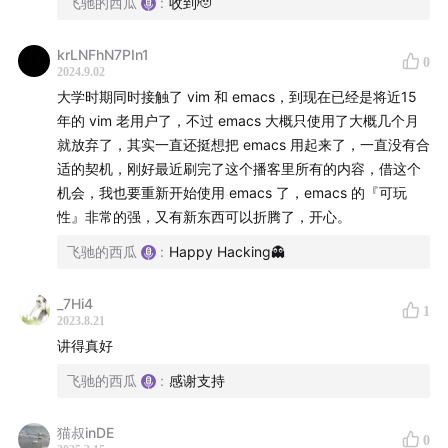
00:03:00
Vim 的历史由来
飞驰的西瓜
:
收到🫡
00:09:29
编辑器之战，按键方式、启动速度、扩展语言
krLNFhN7PIn1
00:28:05
Vimscript vs Emacs Lisp
0
2024.9.02
00:38:52
NeoVim 诞生的原因
大学时期同时接触了 vim 和 emacs，到现在已经是将近15
00:54:56
资助乌干达贫困儿童的由来
年的 vim 老用户了，不过 emacs 大概只使用了大概几个月
01:04:10
Bram 对年轻程序员的建议
就放弃了，其实一直还挺想把 emacs 用起来了，一直没有合
适的契机，刚好最近刷完了这个播客里所有的内容，借这个
01:09:03
对未来编辑器的畅想
机会，我也要重新开始使用 emacs 了，emacs 的『可玩
Vim 诞生历史
性』非常的强，又有新东西可以折腾了，开心。
飞驰的西瓜
:
Happy Hacking👻
1969 年，Ken Thompson 为 Unix 开发 ed
_7Hi4
1
2023.8.21
Unix 之父：Ken Thompson & Dennis Ritchie
讲得真好
飞驰的西瓜
:
感谢支持
1975 年，George Coulouris 改进了 ed，得益于显示
技术的进步，增加 inline edit，他命名为 em，editor
猫叔inDE
0
for mortals（凡人的编辑器）。