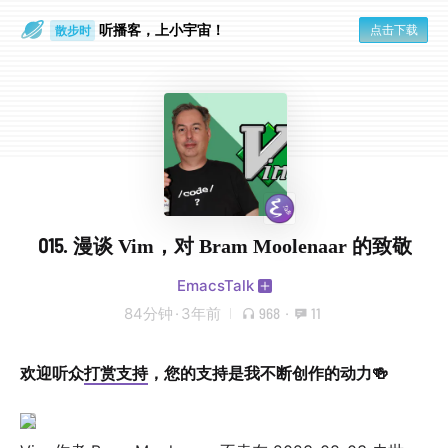
听播客，上小宇宙！
点击下载
散步时
通勤路上
015. 漫谈 Vim，对 Bram Moolenaar 的致敬
EmacsTalk
84分钟
·
3年前
968
·
11
欢迎听众
打赏支持
，您的支持是我不断创作的动力🍻