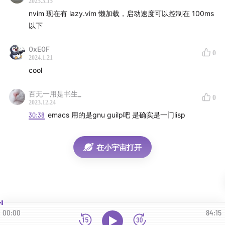
2025.3.15
1976 年，Bill Joy 在 em 的基础上继续尽快扩展，增加
nvim 现在有 lazy.vim 懒加载，启动速度可以控制在 100ms
了两个 mode：
以下
Open mode，像 em 一样按行就地修改，
0xE0F
0
2024.1.21
Visual mode，可以全屏编辑文件（和我们现在的方
cool
式类似）
Joy 称之为 ex（extended ed），并在 1978 年在
百无一用是书生_
0
2023.12.24
BSD 的首次版本中内置，在次年的 BSD 第二版中改名
30:38
emacs 用的是gnu guilp吧 是确实是一门lisp
为 vi，表示默认以 visual 方式打开 ex。在 Vi 中，首次
引入
作为命令的前缀，比如
表示保存并退出。
:
:wq
在小宇宙打开
Joy 开发 Vi 时的键盘：Lear Siegler ADM-3A
由于 Vi 衍生于 ed，版权在 AT&T 那里，不方便修改，
因此社区开始出现各种开源版本的 Vi，1988 年 Bram
00:00
84:15