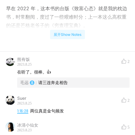
早在 2022 年，这本书的台版《致富心态》就是我的枕边
书，时常翻阅，度过了一些艰难时分；上一本这么高权重
的还是芒格老爷子的《穷查理宝典》。
展开Show Notes
今年 7 月，我参加了冰清在读者群组织的共读活动，和好
几十位群友一起，碰撞出了不少火花，于是决定，一起聊
一期这本非常推荐给无论是否做投资的朋友的书。
熊有饭
2
2023.8.25
我非常感谢摩根·侯赛尔老师写出了这么一本精彩的书，希
在听了。很棒。👍
望推荐给你这本书的 3 个理由：
毛远
:
请三连奔走相告
1、投资这件事真的跟是否专业，是否了解足够多的知识没
Suer
2
有太大关系。
2023.8.25
1:16:28
两位真是金句频发
2、投资中很多时候，我们在玩的其实是跟自己的游戏，
跟他人的观点、媒体的情绪和市场当前的价格关系并不
冰清小仙女
5
2023.8.23
大。