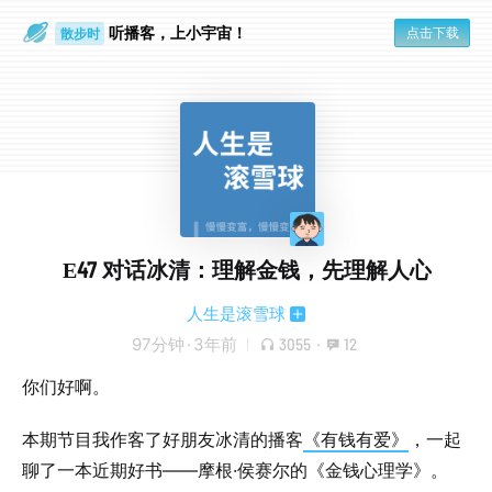
听播客，上小宇宙！
点击下载
散步时
通勤路上
E47 对话冰清：理解金钱，先理解人心
人生是滚雪球
97分钟
·
3年前
3055
·
12
你们好啊。
本期节目我作客了好朋友冰清的播客
《有钱有爱》
，一起
聊了一本近期好书——摩根·侯赛尔的《金钱心理学》。