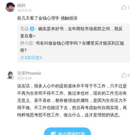
楇梓
1
42:55
某个投资品种的收益 VS 你投资这个品种的收益
2023.8.23
前几天看了金钱心理学 感触很深
46:19
相信的「故事」不同，对未来的预期就不同
毛远
:
确实是本好书，去年两轮市场底部之间，我反
复在看~
51:37
人总是习惯用自己最容易理解的原因，去解释完全不
胖小恋
:
书名叫做金钱心理学吗？在哪里买才能买到正版
懂的事
呀?
共
3
条回复
59:02
就像冰川的形成，巨大的结果不一定需要巨大的力
量，但需要「时间」
澄霁Phoenix
0
2024.8.09
72:36
需要「攀比」的锚点，是因为失去了自己的锚点
说实话，很多人心中的提前退休并不等于不工作，只不过是
不再为生存而不得不工作。换过来也对，现在的工作无论有
77:31
储蓄可以提升安全感，但人生的幸福感不仅仅是账户
无意义、喜不喜欢，都有被强迫的属性，是因为生存压力不
得不做。不工作也能活下去，然后再考虑如何自我实现，再
里的数字
纯粹地思考想不想工作、做点什么，这才是理想的状态。
82:18
「提前退休」可能是一个伪命题，不如着手于当下
每天的工作平衡
在小宇宙打开