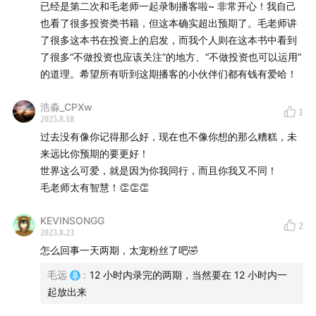
已经是第二次和毛老师一起录制播客啦~ 非常开心！我自己
也看了很多投资类书籍，但这本确实超出预期了。毛老师讲
3、投资更多在于人心，但也需要与之匹配的行动来持续
了很多这本书在投资上的启发，而我个人则在这本书中看到
匹配修行。
了很多“不做投资也应该关注”的地方、“不做投资也可以运用”
的道理。希望所有听到这期播客的小伙伴们都有钱有爱哈！
没有人真的对钱失去理智。—— Morgan Housel
浩淼_CPXw
1
收听地图
2025.8.18
过去没有像你记得那么好，现在也不像你想的那么糟糕，未
04:32
投资回报需要付出的代价
来远比你预期的要更好！
世界这么可爱，就是因为你我同行，而且你我又不同！
09:45
好的投资者陪伴，需要好的讲述
毛老师太有智慧！👏👏👏
14:37
投资中「纪律」比「判断」更重要
KEVINSONGG
2
2023.8.23
怎么回事一天两期，太宠粉丝了吧🤣
18:32
投资者教育究竟是否能够改变人，还是仅仅在筛选
人
毛远
:
12 小时内录完的两期，当然要在 12 小时内一
起放出来
25:36
买错了的投资，要不要等到回本再卖？