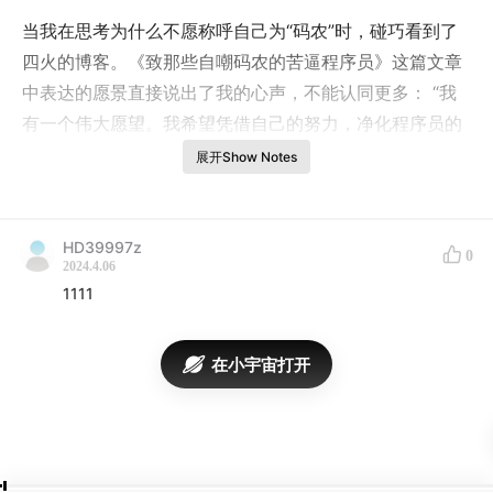
当我在思考为什么不愿称呼自己为“码农”时，碰巧看到了
四火的博客。《致那些自嘲码农的苦逼程序员》这篇文章
中表达的愿景直接说出了我的心声，不能认同更多： “我
有一个伟大愿望。我希望凭借自己的努力，净化程序员的
环境，提升程序员的层次。愿 IT 界再无黑心企业的剥削，
展开Show Notes
无人自嘲 “码农”、“码畜”，技术人员受到足够
尊重
，写程
序重新成为一种
创造性
的劳动。软件行业，重新成为令人
羡慕的行业。
自由、开放、创新、包容
。”
HD39997z
0
2024.4.06
1111
我的私心是想为程序员“正名”，多聊几句
热搜词
和
搞笑视
在小宇宙打开
频
范畴之外的程序员，让更多人了解这个群体的不同面
向：和其他打工人一样，程序员工作有辛苦单调，也会充
满乐趣和创造；他们踏实肯干，她们也天马行空； 他们理
性严谨实事求是 ，她们也平等交流乐于分享。