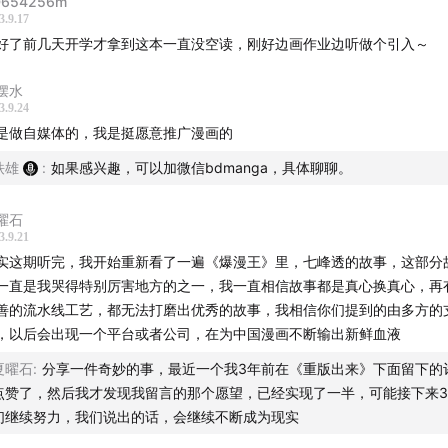
D654256m
老师，截稿日要过了！》
3.9.17
G COMIC〉创刊物语》
好了前几天开学才拿到这本一直没空读，刚好边画作业边听做个引入～
产业论》
摆水
3.9.24
是做自媒体的，我是挺愿意推广漫画的
铁雄
:
如果感兴趣，可以加微信bdmanga，具体聊聊。
曜石
3.9.21
实这期听完，我开始重新看了一遍《爆漫王》里，七峰透的故事，这部分
一直是我哭得特别厉害地方的之一，我一直相信故事都是真心换真心，再
善的流水线工艺，都无法打磨出优秀的故事，我相信你们提到的由多方的
，以后会出现一个平台或者公司，在为中国漫画不断输出新鲜血液
夏曜石
:
分享一件奇妙的事，最近一个我3年前在《重版出来》下面留下的
点赞了，然后我才发现我留言的那个愿望，已经实现了一半，可能接下来
们继续努力，我们说出的话，会继续不断成为现实