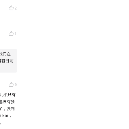
2
1
我们在
聊聊目前
0
几乎只有
也没有独
了，强制
ker，
全。