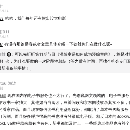
华
3.9.14
58
哈哈，我们每年还有熊出没大电影
雨911
3.9.15
17
有没有那篇播客或者文章具体介绍一下铁雄你们在做什么呢~
铁雄
:
可以先听听第11期节目《漫编室是如何成为漫编室的》，算是对
做什么，为什么要做的一次阶段性总结（等之后有时间，再找个机会专门
最新准备的事情！）
itou_海涛
天前
9:53
现在国内的电子书服务也不太行了。先别说网文领域的，电子书服务
信读书一家独大，其他如当当阅读，豆瓣阅读和京东阅读收录其实不多，
的看家作品。而且现在微信读书利用垄断优势，都取消了单本书买断服务
订阅制。而且好多呼声很高的书也没有登录成电子版。相反日本的Bookwal
ookLive做得越来越有声有色，新书都能及时上，一些经典老作品也有补