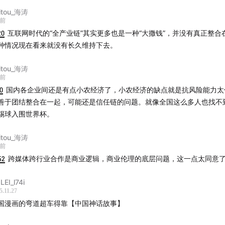
itou_海涛
天前
20
互联网时代的“全产业链”其实更多也是一种“大撒钱”，并没有真正整合
种情况现在看来就没有长久维持下去。
itou_海涛
天前
10
国内各企业间还是有点小农经济了，小农经济的缺点就是抗风险能力太
善于团结整合在一起，可能还是信任链的问题。就像全国这么多人也找不到
踢球入围世界杯。
itou_海涛
天前
52
跨媒体跨行业合作是商业逻辑，商业伦理的底层问题，这一点太同意
LEI_l74i
5.11.27
国漫画的弯道超车得靠【中国神话故事】