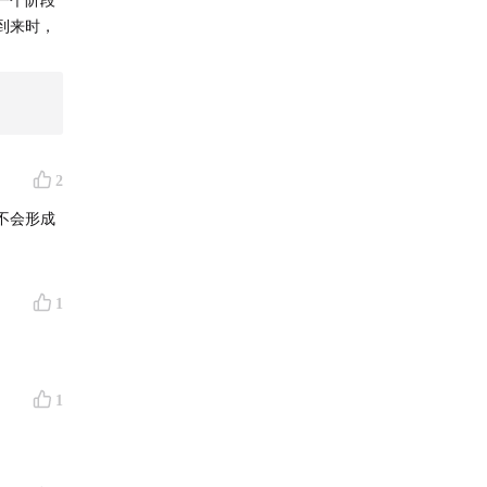
到来时，
2
真相时提
不会形成
启节目
面临的就
边犀利点
1
门的新人
2期播
作品是
1