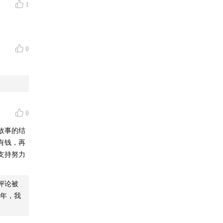
1
0
0
故事的结
有钱，再
支持努力
评论被
3年，我