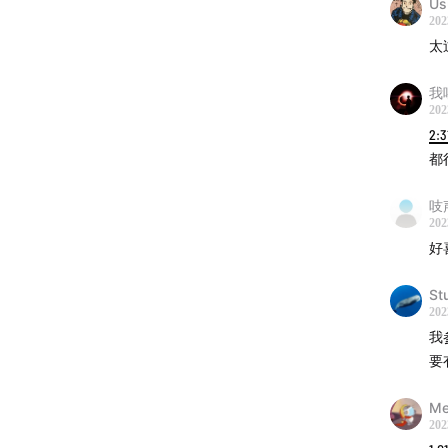
Us
202
太
我呸
202
2:3
都
吱
202
好
St
202
我
要
Me
202