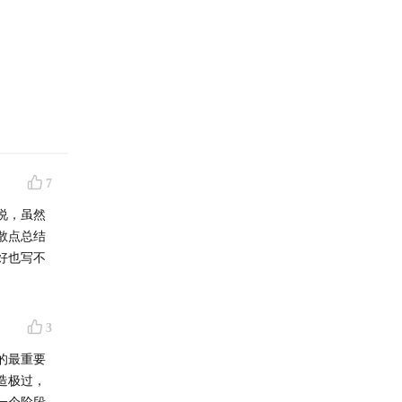
7
说，虽然
散点总结
好也写不
3
的最重要
例
造极过，
一个阶段