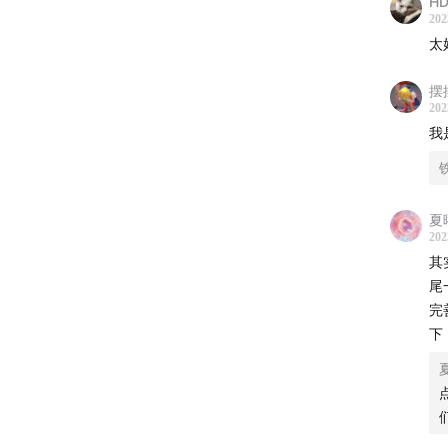
H
《手冢
202
《〈BI
太
《漫画
摆
202
我
夏
202
其
尾
完
下