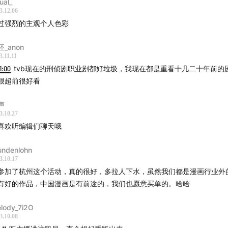
ual_
3.12.06
过强烈的主观个人色彩
_anon
3.11.11
1:00
tvb现在的刑侦剧职业剧都好垃圾，我现在都是重看十几二十年前的
很超前很好看
声
3.10.27
喜欢听编辑们聊天哦
undenlohn
3.10.17
参加了杭州这个活动，真的很好，多拉人下水，虽然我们都是漫画行业外
有好的作品，中国漫画是有前途的，我们也愿意买单的。哈哈
lody_7i2O
3.10.08