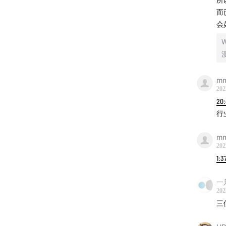
02:31:22
而
02:41:06
会
02:44:5
W
02:58:0
丨嘉宾
m
202
木木和
20
供一点
行
“漫画
是“然
m
202
评行业
1:3
作者一
客《是
一
如何制
202
三
丨本期