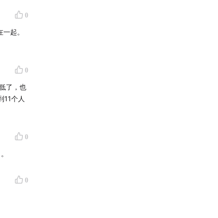
0
在一起。
0
低了，也
11个人
0
了。
0