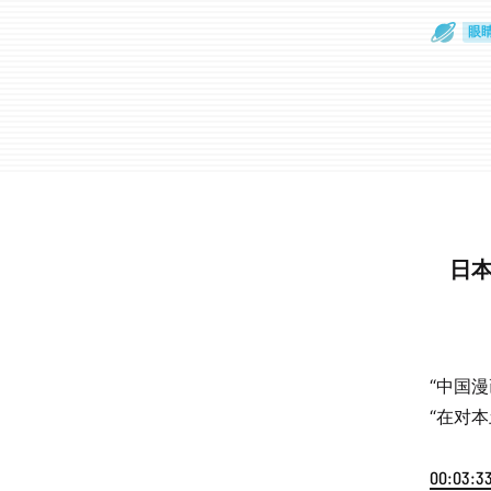
通
眼
日本
“中国
“在对
00:03:3