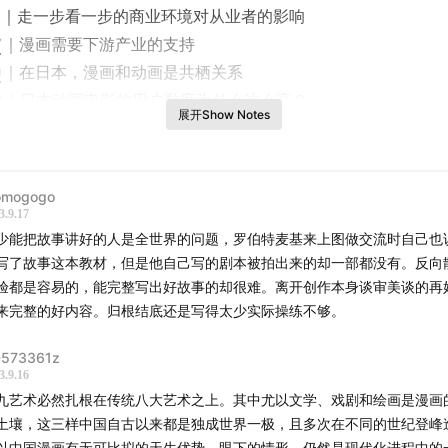
｜走一步看一步的商业环境对从业者的影响
7
｜漫画需要下游产业的支持
0
｜在日本，漫画和动画是共栖关系
0
｜日本动画电影的用户黏度为什么这么高？
展开Show Notes
8
｜共担风险，没有谁应该做慈善
0
｜行业的形成是需要先付出的
7
｜漫画在日本为何能被称为产业？
mogogo
｜第一次漫画热潮：经过淘洗的故事漫画留下来了
3.9.17
少能把故事讲好的人是全世界的问题，罗伯特麦基来上图做交流时自己也
｜第二次漫画热潮：让漫画可以被成年人阅读
写了故事这本教材，但是他自己写的剧本被拍出来的却一部都没有。反向
｜从剧画热潮到《BIG COMIC》创刊
验都是容易的，能完整写出好故事的却很难。离开创作本身谈审美谈的再
｜第三次漫画热潮：单行本时代，经济腾飞后的泛娱乐化
来完整的好内容。归根结底还是写得太少实际操练不够。
｜日本的互联网为什么总是发展滞后？
｜现在有第四次漫画热潮吗？
573361z
3.9.16
｜第四次漫画热潮可能是中国漫画的机会
九艺术必然扎根在传统八大艺术之上。其中尤以文学、戏剧和绘画是漫画
｜我们依然有余力进行文化消费：以《灌篮高手》、爱奇艺为
土壤，这三样中国自古以来都是独成世界一极，且多次在不同的世纪登峰
4
｜大家对于漫画的需求并没有被满足
以中国漫画有无可比拟的天生优势。眼下的情形，仍然是现代化进程中的