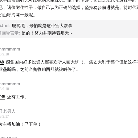
｜漫画编剧的野望：《大宋少年志》太适合漫画剧本了！
已，诸位耐住性子，做自己认为正确的选择，坚持稳步前进就是。待时代
｜影视编剧和漫画编剧的异同：漫画形式的唯一性
如山呼海啸一般呢。
5
｜讲“本土的故事”是中国漫画弯道超车的机会
Joel
:
呃呃呃，最怕就是这种宏大叙事
5
｜漫长的反射弧：从漫画教育到漫画商业化
漫画异言堂
:
是的！努力并期待着那天～
丨
mmmmmm
3.9.18
Rika，并不是她们的真名，只是一个层层伪装的马甲，只为讲述
:48
感觉国内好多投资人都喜欢听人画大饼（。 集团大利于整个但是这样
保护。2019年，她们双双从曾供职的漫画平台离职，并在B站开
业垄断吗，之前企鹅收购西舒就被叫停了。
异言堂”。本想只是吐槽行业问题，但当吐槽完毕、情绪平复后，
后呢”。于是，她们决定开启另一个人生支线：自由编辑之路。一
mmmmmm
3.9.18
里的各种“瓜”，一边进行最基础的启蒙，与那些还未入门和刚入
7:15
还有工作。
起探索前路。目前，节目已更新一百多期。曾参与录制漫编室第2
否有罪？漫画编辑们的行业检讨会》、第30期播客《漫画与文娱
只老男人
造“爽感”的？》。
3.9.17
位主播加油！已下单！
推荐书单丨