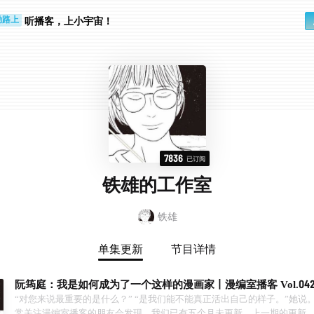
听播客，上小宇宙！
勤路上
睛好累
7836
已订阅
铁雄的工作室
铁雄
单集更新
节目详情
阮筠庭：我是如何成为了一个这样的漫画家丨漫编室播客 Vol.04
“对您来说最重要的是什么？” “是我们能不能真正活出自己的样子。”她说
常关注漫编室播客的朋友会发现，我们已有五个月未更新，上一期的更新