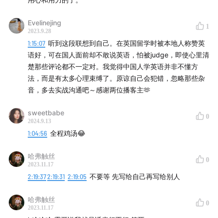
Evelinejing
1
2023.9.28
1:15:07
听到这段联想到自己。在英国留学时被本地人称赞英
语好，可在国人面前却不敢说英语，怕被judge，即使心里清
楚那些评论都不一定对。我觉得中国人学英语并非不懂方
法，而是有太多心理束缚了。原谅自己会犯错，忽略那些杂
音，多去实战沟通吧～感谢两位播客主🫶
sweetbabe
0
2024.9.13
1:04:56
全程鸡汤😂
哈弗触丝
0
2023.11.17
2:19:37
2:19:31
2:19:05
不要等 先写给自己再写给别人
哈弗触丝
0
2023.11.17