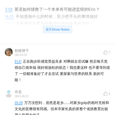
3:58
英语如何拯救了一个本来有可能进监狱的Eric？
14:52
不知道做什么的时候，至少把手头的事情做好
23:31
在重要但不紧急的事情中找到未来的方向
展开Show Notes
33:31
因为热爱，无需坚持
43:50
如何面对学历羞耻的心理？
54:02
学好英语最重要的是耐得住寂寞和原谅自己
粗糙饼干
64:32
不敢暴露自己的错误是进步的最大障碍
7
2023.9.24
73:51
怎样面对他人的嘲笑和恶意？
51:21
正在跑步听感觉受益良多 对啊就去尝试嘛 然后每天觉
85:03
Eric今年最推荐的3本书
得自己很幸福 很好很放松的状态！我也要这样 也不要等到老
98:07
为什么人在终极问题上太依赖理性思考
了 一切都准备好了才去尝试 要探索与世界的联系 新的可
能！
102:59
走入心灵荒漠才能找到个人信仰
舟吾
1
2023.10.23
20:29
万万没想到，居然是老乡……对家乡gdp的相对充裕和
文化的贫瘠很有同感。但本市家长真的算整个省抓教育比较
用心和用力的了。