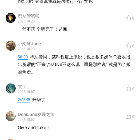
h哈哈哈 露哥说我就是话痨行不行 笑死
都别管我啦
0
2023.10.25
一丝不落 全听完了！💅🏿
小肉球Jane
0
2023.10.23
58:00
特别赞同，某种程度上来说，也是很多媒体总喜欢指
出所谓的“正宗”,“native不这么说，而是那样说” 就是为了贩
卖焦虑。
裳了
0
2023.10.07
2:06:15
升华了
DearJane发现之旅
0
2023.10.07
Give and take !