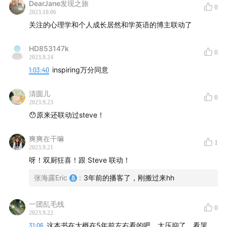
DearJane发现之旅
0
2023.10.06
关注的心理学和个人成长居然和学英语的博主联动了
HD853147k
0
2023.9.24
1:03:40
inspiring万分同意
清圆儿
0
2023.9.23
😯原来还联动过steve！
爽爽在干嘛
1
2023.9.21
呀！双厨狂喜！跟 Steve 联动！
张海露Eric
:
3年前的播客了，刚搬过来hh
一团乱毛线
0
2023.9.22
31:06
这本书在大概在5年前左右看的吧，太压抑了，看哭