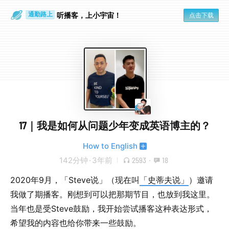
散步时
通勤路上
听播客，上小宇宙！
点击下载
17｜我是如何从问题少年变成英语博主的？
How to English
142分钟
·
3年前
2593
·
18
2020年9月，「Steve说」（现在叫
「史蒂夫说」
）邀请
我做了期播客。刚想到可以把那期节目，也放到我这里。
当年也是受Steve鼓励，我开始尝试播客这种表达形式，
希望我的内容也给你带来一些鼓励。