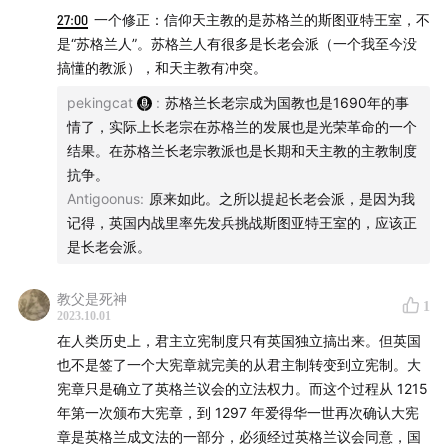
b 封建制转向君主制的矛盾
27:00
一个修正：信仰天主教的是苏格兰的斯图亚特王室，不
是“苏格兰人”。苏格兰人有很多是长老会派（一个我至今没
c 单一宗教转向多元宗教的矛盾
搞懂的教派），和天主教有冲突。
6 17世纪是个什么样的世纪
pekingcat
:
苏格兰长老宗成为国教也是1690年的事
情了，实际上长老宗在苏格兰的发展也是光荣革命的一个
7 17世纪英国：经济驱动的社会结构剧变
结果。在苏格兰长老宗教派也是长期和天主教的主教制度
抗争。
8 第一章光荣革命的主要讲述结构
Antigoonus
:
原来如此。之所以提起长老会派，是因为我
记得，英国内战里率先发兵挑战斯图亚特王室的，应该正
希望这期节目对你有所启发。
是长老会派。
[ 欢迎在Patreon和爱发电支持翻转电台 ]
教父是死神
1
2023.10.01
如果你过去有在Patreon支持其他项目的经验，优先推荐
在人类历史上，君主立宪制度只有英国独立搞出来。但英国
使用Patreon，因为其有按月订阅的制度：
也不是签了一个大宪章就完美的从君主制转变到立宪制。大
宪章只是确立了英格兰议会的立法权力。而这个过程从 1215
www.patreon.com
年第一次颁布大宪章，到 1297 年爱得华一世再次确认大宪
章是英格兰成文法的一部分，必须经过英格兰议会同意，国