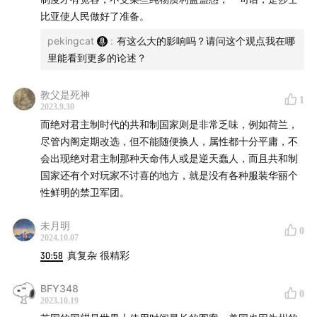
比亚使人民做好了准备。
pekingcat
:
有这么大的影响吗？请问这个观点我在哪
里能看到更多的论述？
教父是死神
1
2023.9.30
而绝对君主制时代的共和制国家则是非常乏味，例如荷兰，
尽管内阁定期改选，但不能随便换人，属性都十分平庸，不
会出现绝对君主制那种天命伟人或是逆天蠢人，而且共和制
国家还有个对玩家不讨喜的地方，就是没有各种服装华丽个
性鲜明的禁卫军团。
未月明
0
2024.10.07
30:58
真复杂 很精彩
BFY348
0
2023.10.19