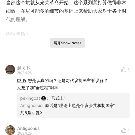
当然这个坑就从光荣革命开始，这个系列我打算做得非常
细致，在尽可能多的细节的基础上来帮助大家对于各个时
代的理解。
内容包括：
展开Show Notes
1 光荣革命的各种理解方式
2 光荣革命真正的特殊性不是“和平”
越向书
3
2023.9.28
3 建立理解17世纪英国历史的框架
02:14
您是认真的吗？还是对代议制民主有误解？
别忘了加“全过程”啊🐶
4 斯图亚特王朝的5个阶段
pekingcat
:
“形式上”
Antigoonus
:
原话是“理论上也是个议会共和制国家”
5 理解17世纪光荣革命面对的3个重要问题：
共
5
条回复
a 贵族制向非贵族制的矛盾
Antigoonus
4
2023.9.29