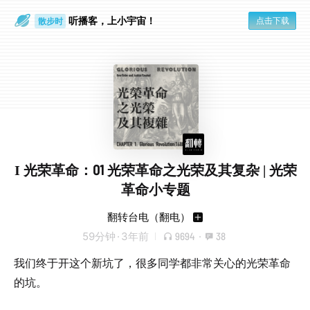
散步时
听播客，上小宇宙！
点击下载
通勤路上
I 光荣革命：01 光荣革命之光荣及其复杂 | 光荣
革命小专题
翻转台电（翻电）
59分钟
·
3年前
9694
·
38
我们终于开这个新坑了，很多同学都非常关心的光荣革命
的坑。