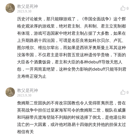
教父是死神
0
2023.9.30
历史讨论被夹，那只能聊游戏了，《帝国全面战争》这个辉
格史观浓厚的游戏里，绝对君主制、共和制、君主立宪制都
有体现，游戏可选国家中绝对君主制占据了大多数，如果在
上升期路易十四法国，可谓是名臣良将如科尔贝尔、卢瓦、
图尔维尔、维拉尔辈出，而如果是西班牙奥斯曼土耳其这种
没落帝国，不仅君主是菲利普五世这种遗传学贵物，下面的
大臣各个酒囊饭袋，君主和大臣的各种debuff导致天怒人
怨，一开局简直绝望，这种全势力影响的debuff只能等到君
主寿终正寝为止
教父是死神
0
2023.9.30
詹姆斯二世固执的不肯改宗国教也令人觉得匪夷所思，曾在
英荷战争中担任过皇家海军司令的詹姆斯二世，舰队在威廉
和玛丽带兵渡海登陆不列颠的时候选择了倒戈，是他退位和
流亡的一大因素，或许他对路易十四做的支持他的担保太过
相信有关