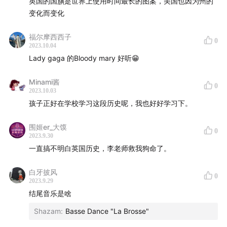
英国的国𣄃是世界上使用时间最长的图案，美国也因为州的
变化而变化
福尔摩西西子
0
2023.10.04
Lady gaga 的Bloody mary 好听😁
Minami酱
0
2023.10.03
孩子正好在学校学习这段历史呢，我也好好学习下。
围姬er_大馍
0
2023.9.30
一直搞不明白英国历史，李老师救我狗命了。
白牙披风
0
2023.9.29
结尾音乐是啥
Shazam
:
Basse Dance "La Brosse"