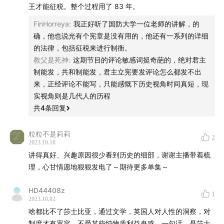
如果你从来没有在Patreon支持其他项目的经验，可以在
王才能征税。整个过程用了 83 年。
爱发电：
FinHorreya
:
我正好听了国防大学一位老师的讲解，的
确，他也说光有个宪章是没有用的，他还有一系列的详细
afdian.net
的法律，包括征税来进行制衡。
教父是死神
:
这期节目的评论敏感词挺奇葩的，绝对君主
[ 收听翻电 ]
制能发，共和制能发，君主立宪要发评论怎么都发不出
来，正经评论不能写，只能感慨下历史视角时间真短，现
你可以在Spotify, Pocket Casts, Google Podcast,
实视角则是几代人的历程
Apple Podcast（非国区），网易云音乐，小宇宙，微信
共
4
条回复
小程序“翻转电台”等平台收听翻电节目。
粒粒不是莉莉
2
或使用RSS订阅源地址：
2023.10.18
anchor.fm
讲得真好、兴趣原因很少看到历史的细部，谢谢主播带着梳
理，心甘情愿地狠狠发电了～期待更多单集～
感谢大家对翻转电台的支持。大家要记得敢于去相信。并
敢于分享你的相信。
HD44408z
1
2023.10.02
啥都比不了莎士比亚，通过文学，英国人对人性的洞察，对
制度才有宽容，不受某些纯物质利益蛊惑，一句话，是莎士