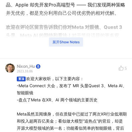
品、Apple 却先开发Pro高端型号 —— 我们发现两种策略
并无优劣，都是充分利用自己公司优劣势的相对优解。
欢迎在评论区留言告诉我们你对Meta 对眼镜、Quest 3
头显、Meta AI 的期待和看法！
对于节目话题的更多观
展开Show Notes
点，获取更多未呈现在节目中的扩展阅读，
欢迎添加脑放
电波小助手微信（BrainAMP01）加群参与讨论。
嘉宾：
黑毛警长008（节目内称“警长”）是XR行业分析
Nixon_Hu
5
2023.10.06
师，公众号「AR圈」和知识星球「XR研究院」、B站「
黑
欢迎大家收听，以下主要内容：
置顶
毛警长008
」（说明：mao为毛发的毛）等自媒体创始
-Meta Connect 大会，发布了 MR 头显Quest 3、Meta AI、
人，针对XR行业具备10年以上的研究经验。
智能眼镜
-盘点了Meta 在XR、AI 两个领域的主要历史
主播：
托马斯白：15+年科技行业从业者，科技媒体特约
作者；Nixon：大厂XR产品经理、前机器人产品经理、前
Meta虽然丑闻缠身，但在质疑中已挺过了两次XR行业低潮期
科技媒体记者
和投入超两百亿美金；看似做大模型“追热点”的背后，却是
开源大模型领域的第一名；功能看似简单的智能眼镜，背后