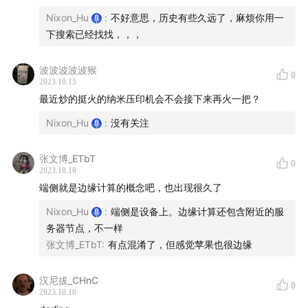
脑放电波是一档关注科技前沿、品牌营销和个人成长的谈
Nixon_Hu
:
不好意思，历史有些久远了，麻烦你用一
话类节目。每期带给您一个有趣有据的话题，帮您在信息
下搜索已经找找，，，
严重过载的现代世界小幅自我迭代。您可以在小宇宙、苹
果播客或者其他泛用型播客客户端搜索“脑放电波”找到并
波波波波波猴
0
关注我们，如果您对本期节目有任何疑问，欢迎您给我们
2023.10.15
留言，如果您觉得这期内容对你有所帮助，欢迎您关注点
最近炒的挺火的纳米压印机会不会接下来再火一把？
赞收藏转发，这对我们非常重要。
Nixon_Hu
:
没有关注
张文博_ETbT
0
2023.10.10
端侧就是边缘计算的概念吧，也出现很久了
Nixon_Hu
:
端侧是设备上。边缘计算还包含附近的服
务器节点，不一样
张文博_ETbT
:
有点混淆了，但感觉苹果也很边缘
汉尼拔_CHnC
0
2023.10.10