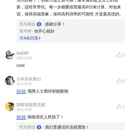
- XR产品策略：Meta目标主流用户和更低价格。
新，还经常带坑。每一步都要按照最高ROI来计算。对他来
Apple首先从高端做起。反映用户基数的差异和高端化能
说，保持高端形象，保持高利润率的可能性 才是最高优的。
力的差异。
托马斯白
:
感谢分享！
44:30
- Meta 为什么做游戏？因为直接做通用的内容生
张书奇
:
你开心就好
态，因为类似的安卓应用生态没有高端用户，无法让开发
共
4
条回复
者赚钱。
0xE0F
3
2023.10.07
50:00
- XR产品策略：Apple在AI上比看起来更活跃,M系
cool
列芯片经优化可进行大模型训练。相较Meta开放的云
AI,Apple侧重隐私和端侧AI（差分隐私的算法、本地的即
小宋喜欢爬山
3
时HDR预览）。
2023.10.07
23:55
视障人士期待智能眼镜
56:28
- 产业策略的对比：Meta 让对手学习、让资本投出
阿喀琉斯爱洗脚
泡沫做中低端；Apple 做封闭的领先生态，让山寨也能赚
2
2023.10.07
到钱的同时完成消费者教育。（对比不同公司的组织架
28:55
闽南语区人民惊了！
构）
托马斯白
:
我们普通话区也很震惊！