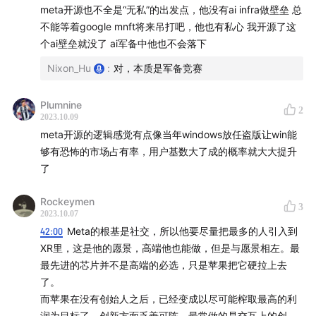
meta开源也不全是“无私”的出发点，他没有ai infra做壁垒 总
功能,但没有视觉AR显示，侧重音频和AI增强现实。
不能等着google mnft将来吊打吧，他也有私心 我开源了这
个ai壁垒就没了 ai军备中他也不会落下
18:30
- 讨论：为什么做AR，需要先做一个音频/能拍照的
眼镜？——从更简单的设备开始,并随时间建立功能。
Nixon_Hu
:
对，本质是军备竞赛
20:00
- Meta AI助手结合了大语言模型和名人化身,进行更
Plumnine
2
2023.10.09
个性化和情境化的交互。
meta开源的逻辑感觉有点像当年windows放任盗版让win能
够有恐怖的市场占有率，用户基数大了成的概率就大大提升
27:50
- Meta多年来一直投资于AI研究和模型,开源许多。
了
Llama是顶级开源模型。
Rockeymen
3
Part2：Meta 和 Apple 的对比
2023.10.07
42:00
Meta的根基是社交，所以他要尽量把最多的人引入到
33:21
- 技术策略：Meta在技术上更开放,而Apple封闭。
XR里，这是他的愿景，高端他也能做，但是与愿景相左。最
类似有性繁殖和无性繁殖的差异。领先的品牌不愿意开
最先进的芯片并不是高端的必选，只是苹果把它硬拉上去
源。
了。
而苹果在没有创始人之后，已经变成以尽可能榨取最高的利
42:00
润为目标了，创新方面乏善可陈，最常做的是交互上的创