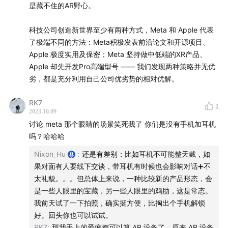
剪辑：
是藏不住的AR野心。
杜1
脑放电波往期节目精选（搜索关键词可收听）
科技公司创造新世界至少有两种方式，Meta 和 Apple 代表
了极端不同的方法：Meta积极发表前沿论文和开源项目、
泛科技生活：
Apple 极度实用及保密；Meta 坚持做中低端的XR产品、
SU7营销复盘
/
男人的“发烧消费”
Apple 却先开发Pro高端型号 —— 我们发现两种策略并无优
AI 相关：
和李楠聊AI硬件
/
能做家务的机器人还有多
劣，都是充分利用自己公司优劣势的相对优解。
远？
/
GPT并非替代你
/
611款 AI 生产力工具
/
论文：
1016 种职业，哪些将被 AI 替代
RK7
1
饮食健康相关：
运动改造大脑
/
长寿革命
/
阿斯巴甜致
2023.10.09
讨论 meta 那个眼睛的场景笑死我了 你们是没有手机加耳机
癌疑云
/
结构化谈谈“健康饮食”
吗？哈哈哈
XR 相关：
Killer App是“生活本身”
/
Vision Pro首发复
盘
/
Nixon_Hu
Meta vs Apple
:
还是有差别：比如耳机不可能整天戴，如
/
Vision Pro：筹备13年
果对面有人要线下交谈，带耳机有时候也会影响对话➕不
苹果特权：
苹果供应链迷思
/
苹果广告底层逻辑
/
苹果零
太礼貌。。。但总体上来说，一种比较新的产品形态，会
售店
是一些人眼里的宝藏，另一些人眼里的鸡肋，这是常态。
我前天试了一下拍照，确实挺方便，比掏出个手机解锁
节目中用到的音乐：来自 monkeyman535 的 90's Rock
好。回头你也可以试试。
Style，地址
freesound.org
；来自 kjartan_abel 的
RK7
:
那我手上的爱疯都可以算 AR 设备了，原来 AR 设备