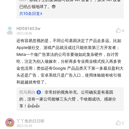
Berlin Town，地址
freesound.org
；基于 CC BY 4.0
已经占领地球了。😎
DEED 使用
共
10
条回复
时间轴和参考信息
HD591453w
4
2023.10.06
Part1：Meta 新品和历史投入盘点
还有容易忽视的是，不同公司基因决定了产品走多远。比如
Apple做社交、游戏产品就没成过只能依靠第三方开发者；
Meta年度Connect大会,发布了3款新产品:Meta Quest 3
Meta一个做广告算法的公司非要做如此复杂硬件，自讨苦
MR头显,Ray-ban Meta 智能眼镜和Meta AI助手
吃，注定为别人做嫁衣，分析再多专业商业模式投入再多资
金也没用；类似还有Google 产品品类天下第一多最后盈利大
2:10
- Meta Quest 3侧重混合现实（MR）,支持视频透
头还是广告，安卓系统只是广告入口，使用体验能有啥引领
和超越就奇怪了。
视。大多数演示仍以游戏为主。售价499美元。
托马斯白
:
非常好的视角补充。公司确实是有基因
4:55
- Meta近十年来在VR/AR领域的大量投入,即使在亏
的，没有一家公司能够三头六臂，干啥都成功。感谢分
损和争议中。Quest 2是突破性产品。针对 Meta 亏出百
享！👍👍👍
亿美金孵化元宇宙的的分析和讨论（对比苹果财报）。
丫丫鱼的日日听
2
13:15
- Ray-ban Meta 智能眼镜具有语音控制和照片/视频
2023.10.10