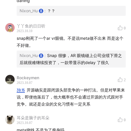
darling
Nixon_Hu
:
？？
丫丫鱼的日日听
0
2023.10.10
snap刚死了一个ar vr眼镜。不是说meta做不出来 而是这个
不好做。
Nixon_Hu
:
Snap 很惨，AR 眼镜碰上公司业绩下滑之
后就很难继续投资了，一款带显示的delay 了很久
Rockeymen
2
2023.10.07
39:15
开源确实是跟闭源头部竞争的一种打法。但是对苹果来
说，即便他落后了，他大概率也不会通过开源的方式跟对手
竞争。就还是企业的文化习惯有一定关系
耳朵是脑子的耳朵
0
2023.10.07
meta烧钱 不是为了瘦身吗