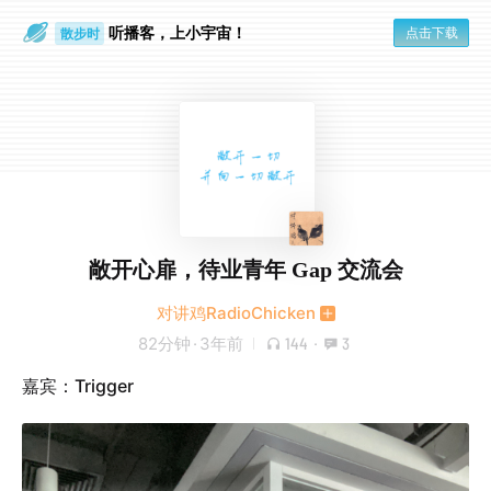
听播客，上小宇宙！
点击下载
散步时
通勤路上
敞开心扉，待业青年 Gap 交流会
对讲鸡RadioChicken
82分钟
·
3年前
144
·
3
嘉宾：Trigger