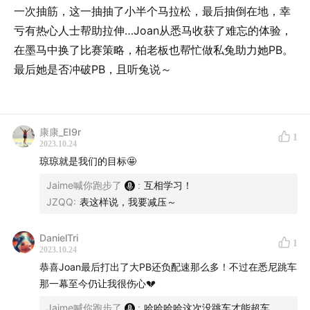
一次抽筋，这一抽抽了小半个马拉松，最后抽倒在地，幸
亏有热心人士帮助拉伸…Joan从悉马收获了难忘的体验，
在墨马中换了比赛策略，柏老板也帮忙做私兔助力她PB。
最后她是否冲破PB，且听兔说～
康康_EI9r
1
2023.10.24
琼琼就是我们的目标🤩
Jaime喊你跑步了
:
互相学习！
JZQQ
:
表这样说，我要减压～
DanielTri
1
2023.10.24
恭喜Joan最后打出了大PB还负配速那么多！不过在悉尼跳车
那一幕至今仍让我很伤心💔
Jaime喊你跑步了
:
哈哈哈哈这次没跳车才能超车