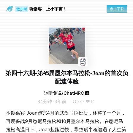
听播客，上小宇宙！
点击下载
散步时
通勤路上
第四十六期-第45届墨尔本马拉松-Joan的首次负
配速体验
道听兔说/ChatMRC
84分钟
·
3年前
99
·
14
本期嘉宾 Joan跑完4月的武汉马拉松后，休整了一个月，
再度备战9月悉尼马拉松和10月墨尔本马拉松。在悉尼马
拉松高温日下，Joan起跑过快，导致后半程遭遇了人生第