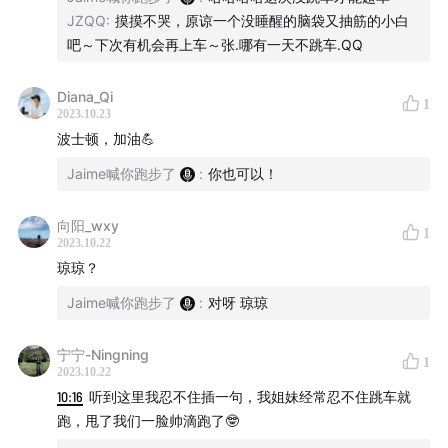
JZQQ
:
摸摸不哭，原谅一个没睡醒的脑袋又抽筋的小白
吧～下次有机会再上车～张.哪有一天不跳车.QQ
Diana_Qi
1
2023.10.23
波士顿，加油💪
Jaime喊你跑步了
:
你也可以！
向阳_wxy
1
2023.10.22
琼琼？
Jaime喊你跑步了
:
对呀 琼琼
宁宁-Ningning
1
2023.10.22
10:16
听到这里我忍不住插一句，我姐妹经常忍不住跳车就
跑，甩了我们一脸帅滴跑了🤓