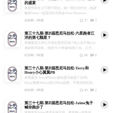
的盛宴
作。比赛后建议休息一到两周，尽量少跑步，不要
本期节目分上下两个部分，第一部分为中文，柏老
做高强度运动，好好休整，补充营养，多花点时间
板和Jaime一起采访白马商会Asian Business
陪陪家人。预祝各位跑友都能在周日开心和安全的
Association of Whitehorse (ABAW)的王碧红会长和
完成比赛，带上奖牌和笑容，赛后庆功宴见！ 期
49分钟 ·
3年前
57
3
Sean。第二部分(26分钟27秒开始)英文主导，由我
待接下来几期节目里听大家的墨马故事。 赛事手
们MRC的总教练李杰和秘书长Victoria采访Eastern
册：https://melbournemarathon.com.au/event-
第三十九期-第21届悉尼马拉松-六星跑者江
Health Foundation东部健康基金会的Director
guide-pdf/
洋的第七颗星？
Veronica Lyons。 今年的墨尔本马拉松对我们来说
本期嘉宾江洋江大哥在悉尼完成了他人生中第114
非常特殊：我们称之为奔跑和慈善的盛宴。MRC
场全程马拉松，收获70-74年龄组第三名。江大哥
在白马商会的号召下，组队ABAW team。150多位
也参加了去年的悉马，体会到今年悉马的进步。同
跑者，肩负公益使命向前奔跑，为Eastern Health
87分钟 ·
3年前
60
6
时对标国际马拉松六大满贯赛事，悉马也有许多需
Foundation筹款。 最后，感谢Stonemart安得利石
要提升的地方。希望我们通过分享跑马的故事，传
材的慷慨赞助，以及CBD Development Group、
第三十八期-第21届悉尼马拉松-Terry和
递跑步的乐趣和能量，传递马拉松的爱与和平。
Rptecture architects、China Bar不夜天和Prime
Henry小心翼翼PB
江大哥赛记《酷热悉马，沐浴骄阳》链接：
Aged Care的坚定支持。 捐款链接：
本期嘉宾 Terry和Henry都在悉马收获了大PB。
https://www.jianshu.com/p/7ad84e8b3c8c?
https://melbmara2023.grassrootz.com/eastern-
Henry跟着Winson的330bus起跑，半程后轻松加速
utm_campaign=hugo&utm_medium=reader_share&
health-foundation/mad-rabbit-crew?tab=donations
最终3:27:15完赛。Terry在比赛日在酒店迟迟不肯
utm_content=note&utm_source=weixin-friends 最
80分钟 ·
3年前
69
2
出发，原来是在努力补碳，结果错过了330bus。
后，感谢韶音Shokz成为我们MRC跑团的合作品
他跟着330官兔跑，后半段有点泄力，但依旧拼劲
牌！不入耳，才舒适，韶音带着我们一起跳进舒适
第三十七期-第21届悉尼马拉松-Jaime兔子
全力，最终3:33:46冲线，最后还上了轮椅？来听
圈。
喊你跑步了
听到底发生了什么。
本期嘉宾Jaime甩手不做主持，有幸做一回嘉宾，