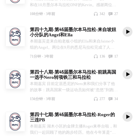
和在10月墨尔本马拉松DNF的Kevin。感谢两位愿
意来和我们分享没有跨过去的坎。本来担心这期节
108分钟 ·
3年前
342
27
目氛围会比较低沉，没想到竟然是最欢乐的一期
了！希望大家在欢声笑语中有所收获。 马拉松运
第四十九期-第45届墨尔本马拉松-来自坡妞
动是一项极限运动，需要科学的训练来打好基础，
小分队的Angel和Ella
更需要理性的心态去面对比赛。如今马拉松比赛是
本期嘉宾是来自柏老板小组的Ella和来自Jaime小
遍地开花，如果错过眼前这朵花，我们还可以去下
组的Angel。两位在9月的悉尼马拉松完成了人生
一站收获其他不一样的花朵。 注：DNF-Did not
首马，又在三周后的墨尔本马拉松获得了非常不错
finish，未完赛
71分钟 ·
3年前
136
17
的成绩。Ella在墨马大幅度PB，进步了20分钟；
Angel这一次轻松愉快得越过去年墨马跌倒的地
第四十八期-第45届墨尔本马拉松-前跳高国
方，也拿到了半马的PB。今天才知道，MRC居然
一选手Nero转项铁三和马拉松
有个地下组织：“坡妞小分队”，她们一起SLR，诚
本期嘉宾 目前定居悉尼的Nero来和我们分享了他
信630，想加入这个小分队请赶紧留言申请吧！
的故事：跳高国家一级运动员如何被“忽悠”到跑
步，又被一个视频带入铁三坑，在铁三和马拉松里
156分钟 ·
3年前
277
34
继续触摸天花板。今年连续参加了澳洲三大城市马
拉松：黄金海岸、悉尼、墨尔本，目标破2小时30
第四十七期-第45届墨尔本马拉松-Roger的
分钟。他是如何备战的，如何且听兔说～
三连PB
本期嘉宾 湖木小区的金牌主播Roger来串台啦，和
我们一起回顾了他的跑步经历。他在今年算是“全