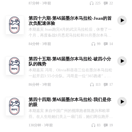
勤”马拉松，参加了四月堪培拉马拉松、七月黄金
87分钟 ·
3年前
225
22
海岸马拉松、九月悉尼马拉松和十月墨尔本马拉
松，几乎场场PB。我们除了讨论PB秘籍，也探讨
第四十六期-第45届墨尔本马拉松-Joan的首
了不同跑鞋、训练方式、手表、心率带等话题。值
次负配速体验
得一提的是，Roger非常幸运中签了2024年东京马
本期嘉宾 Joan跑完4月的武汉马拉松后，休整了一
拉松，接下来有什么计划，且听兔说～
个月，再度备战9月悉尼马拉松和10月墨尔本马拉
松。在悉尼马拉松高温日下，Joan起跑过快，导致
84分钟 ·
3年前
99
14
后半程遭遇了人生第一次抽筋，这一抽抽了小半个
马拉松，最后抽倒在地，幸亏有热心人士帮助拉
第四十五期-第45届墨尔本马拉松-破四小分
伸…Joan从悉马收获了难忘的体验，在墨马中换了
队的魄势
比赛策略，柏老板也帮忙做私兔助力她PB。最后
本期嘉宾 冯哥、Olivia和蓓蓓三位在墨尔本马拉松
她是否冲破PB，且听兔说～
一起开启3:55小分队。冯哥是一位“365跑者”，一
年365天，天天跑，有氧慢跑为主。Olivia在几周
86分钟 ·
3年前
113
17
前的悉马正逢“阳康”，全马虽PB但遗憾未能破
四，决定在墨马再冲一次，结果赛前又发烧了……
第四十四期-第45届墨尔本马拉松-我们是你
蓓蓓去年墨马首马全程享受比赛开心4:27，今年的
的眼
training block注重了力量训练，不断提升，也打算
本期嘉宾 来自中国广州的视障跑者陈惠兴和欧翠
冲一个四小时。最终是否破四，且听兔说～
芬。在人生给她们关上一扇门后，她们两位跑开了
一扇窗，甚至跑入了新世界-马拉松跑者的世界。
130分钟 ·
3年前
83
19
MRC跑团的Julie在广州结识两位，被她们的故事