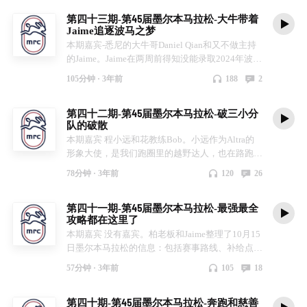
感动，和MRC商量共同邀请她们来参加墨尔本马
第四十三期-第45届墨尔本马拉松-大牛带着
拉松。MRC邀请了Achilles Melbourne（专门针对
Jaime追逐波马之梦
残障跑者所设立的跑步组织）给MRC提供了视障
本期嘉宾-悉尼的大牛哥Daniel Qian和又不做主持
陪跑员的培训。赛前几周，确定了三位"领航兔”：
的Jaime。Jaime在两周前得知没能录取2024年波士
磊哥、悟空和谢琳。 训练、磨合、以及赛场上的
顿马拉松后，决定在墨马再拼一次，争取能在
42.195公里，不论是对领航兔还是对视障跑者来
105分钟 ·
3年前
188
2
2025年圆梦波士顿。正巧大牛哥处在铁三训练的
说，都是不小的挑战。最终他们合作奔跑如何，且
peak周期，决定在墨马开一辆320bus，给Jaime做
听兔说～ 本期评论区会抽取一名幸运听众，赠送
第四十二期-第45届墨尔本马拉松-破三小分
私兔助力她达到目标。最终是否达到320，且听兔
芬姐亲手制作的精美手工花一朵。
队的破散
说～ 节目里提到大牛哥的铁三和捐款故事如下：
本期嘉宾 程小远和花教练Bob。小远作为Altra的
去年11月，大牛哥在前往西澳参加首场大铁的前
形象大使，是我们跑圈里的越野达人，也在路跑有
一个月发生了意外，在一场自行车训练中遭遇了一
不错的成绩-全马PB是2:56，在2019年的墨马取得
场严重车祸，导致脊柱发生两处骨折，面部多处受
78分钟 ·
3年前
120
26
的，之后经历了一些伤病也在逐步恢复中。今年墨
伤骨折。哪里跌倒，哪里爬起来。现在，他在备战
马，小远计划带领5位跑友一起达成破三目标，其
今年12月的西澳大铁。明年4月，他将前往伦敦马
第四十一期-第45届墨尔本马拉松-最强最全
中包括我们的花教练。破三小分队一开始就破散
拉松，这一场意义更为重大，因为他在为脊柱研究
攻略都在这里了
了，只剩下花教练跟随小远司机近半马，之后也下
Spinal Research募集善款，筹款链接：
本期嘉宾 没有嘉宾。柏老板和Jaime整理了10月15
车。最终是否破三，且听兔说～ 小远提到的伤病
https://www.justgiving.com/fundraising/xinwei-qian
日墨尔本马拉松的信息：包括赛事路线、补给点、
文章链接如下，主要讲解了Over Training
交通、领取号码簿等信息。本期节目也分享了我们
Syndrome简称OTS，即过度训练综合征
57分钟 ·
3年前
105
18
跑团在race week的准备，包括饮食、训练、休
https://mp.weixin.qq.com/s/kloJ1m7qulnkJUmWW
息、补给等。最后提醒一下完赛后大家不要光顾着
mwUFg
第四十期-第45届墨尔本马拉松-奔跑和慈善
拍照，记得拉伸，有助于恢复，更要做好保暖工