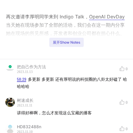
再次邀请李厚明同学来到 Indigo Talk，
OpenAI DevDay
当天她在现场参加了全部的活动，我们会在这一期内分享
她在现场的所见所感，开发者和创业公司都在担心什么、
思考什么？最新的 GPTs 还有 Assistants API 会有哪些潜
展开Show Notes
在的机会？Open Keynote 直播之后的 Deep Dive 环节有
哪些有趣的演示？本期内容非常丰富，欢迎收听🎧
把自己作为方法
0
本期嘉宾
2023.11.13
58:29
多更新 多更新 还有厚明说的科技圈的八卦太好磕了 哈
李厚明
哈哈哈
（棕榈资本 创始人）
Indigo
（数字镜像博主）
树速成长
0
2023.11.11
时间轴
讲得好棒啊，怎么才发现这么宝藏的播客
00:01:46
现场气氛回顾
HD832488n
0
00:05:58
创业者们在现场的真实感受
2023.11.10