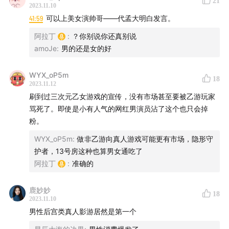
21
生就开始上纲上线了。那么我觉得这恰恰是为何男生不敢谈
2023.11.10
恋爱，去玩游戏的基本原因。
41:59
可以上美女演帅哥——代孟大明白发言。
阿拉丁
:
？你别说你还真别说
内核还是“男生期待男女平衡的恋爱”，男生期待后宫，恰如
amoJe
:
男的还是女的好
女生期待乙游。
哪个男女不会做梦呢？谁不想要一场甜甜的恋爱呢？
WYX_oP5m
18
2023.11.12
谁都想做真的自己，谁都想要真的包容是爱情。
33:54
不看好《完蛋2 被帅哥包围了》
——真人乙女向的
刷到过三次元乙女游戏的宣传，没有市场甚至要被乙游玩家
坟头草已经两米高了
骂死了。即使是小有人气的网红男演员沾了这个也只会掉
理解万岁！
粉。
42:24
其他小团队想复制一个《完蛋》，容易吗？
WYX_oP5m
:
做非乙游向真人游戏可能更有市场，隐形守
护者，13号房这种也算男女通吃了
47:16
卷技术：AI千人千面美女版《完蛋》、180°VR版
阿拉丁
:
准确的
《完蛋》能行吗？
鹿妙妙
18
2023.11.10
男性后宫类真人影游居然是第一个
Part2 国产真人互动影游的前世和未来