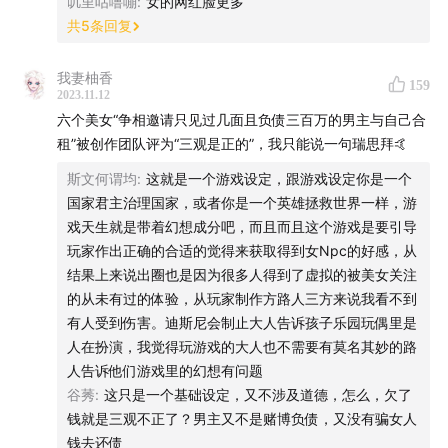
叽里咕噜嘣
:
女的网红脸更多
03:41
第一眼看到《完蛋》是什么感觉？
共
5
条回复
我妻柚香
159
2023.11.12
六个美女“争相邀请只见过几面且负债三百万的男主与自己合
租”被创作团队评为“三观是正的”，我只能说一句瑞思拜🤙
斯文何谓均
:
这就是一个游戏设定，跟游戏设定你是一个
国家君主治理国家，或者你是一个英雄拯救世界一样，游
戏天生就是带着幻想成分吧，而且而且这个游戏是要引导
玩家作出正确的合适的觉得来获取得到女Npc的好感，从
结果上来说出圈也是因为很多人得到了虚拟的被美女关注
的从未有过的体验，从玩家制作方路人三方来说我看不到
07:12
深度拆解：圈内人看《完蛋》成功的核心原因
有人受到伤害。迪斯尼会制止大人告诉孩子乐园玩偶里是
人在扮演，我觉得玩游戏的大人也不需要有莫名其妙的路
宣发策略：实际内容和“整活儿“营销的错位、创作前置
人告诉他们游戏里的幻想有问题
考虑直播效果
谷莠
:
这只是一个基础设定，又不涉及道德，怎么，欠了
钱就是三观不正了？男主又不是赌博负债，又没有骗女人
说“踩中短剧+游戏热潮”的人既不懂短剧也不懂游戏
钱去还债