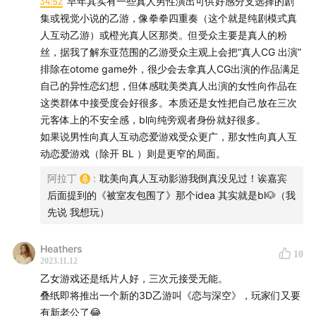
34:52
早年其实有一些真人男性演出可供好感分支选择的剧
集或视觉小说的乙游，像拳拳四重奏（这个就是纯剧模式真
人互动乙游）或橙光真人区那类。但受众主要是真人的粉
丝，据我了解东亚范围的乙游受众主观上会把“真人CG 出演”
【推荐你听】
排除在otome game外，很少会去拿真人CG出演的作品满足
自己的异性恋幻想，但体感耽美类真人出演的女性向作品在
Ruxuan和丁丁的“圈内人”朋友们：
这类群体中接受度会好很多。本质还是女性把自己放在三次
元客体上的不安全感，bl向纯旁观者身份就好很多。
“中国传媒娱乐投资活化石”，SNH48米未投资人陈悦天：
如果说男性向真人互动恋爱游戏受众更广，那女性向真人互
中国文娱产业新机会在哪里？
动恋爱游戏（除开 BL ）则是更窄的局面。
阿拉丁
:
耽美向真人互动影游我倒真没见过！诶嘉宾
www.xiaoyuzhoufm.com
后面提到的《被室友包围了》那个idea 其实就是bl🐶（我
先说 我想玩）
权小星：“限韩令”存在过吗？细数韩流入华与产业变革30
年
Heathers
10
2023.11.12
www.xiaoyuzhoufm.com
乙女游戏还是纸片人好，三次元接受无能。
叠纸即将推出一个新的3D乙游叫《恋与深空》，玩家们又要
赴韩独家专访MAMAMOO制作人：kpop产业成功的根本
有新老公了😂