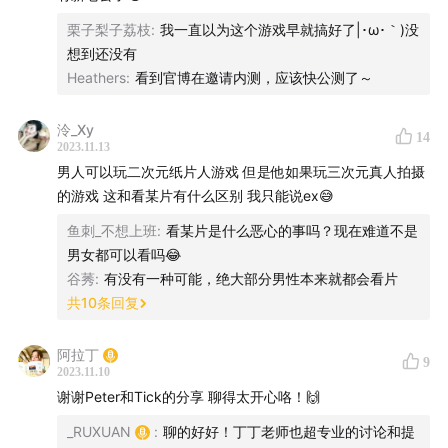
原因是什么？男女团商业价值谁更高？
栗子梨子荔枝
:
我一直以为这个游戏早就搞好了|･ω･｀)没
想到还没有
www.xiaoyuzhoufm.com
Heathers
:
看到官博在邀请内测，应该快公测了～
热播剧《不完美受害人》编剧高璇、任宝茹&中国政法大
泠_Xy
学教授赵宏、陈碧：被性骚扰了怎么办？国产剧尺度还能
14
2023.11.13
如何突破？
男人可以玩二次元纸片人游戏 但是他如果玩三次元真人拍摄
的游戏 这和看某片有什么区别 我只能说ex😅
www.xiaoyuzhoufm.com
鱼刺_不想上班
:
看某片是什么恶心的事吗？现在难道不是
男女都可以看吗😂
娱乐法刘一枫律师：明星偷税漏税内幕与司法科普
谷莠
:
有没有一种可能，绝大部分男性本来就都会看片
共
10
条回复
www.xiaoyuzhoufm.com
阿拉丁
Ruxuan和丁丁带干货聊热点：
9
2023.11.10
谢谢Peter和Tick的分享 聊得太开心咯！🙌
一部剧能赚多少钱？一个公式讲清“定制剧”商业模式
_RUXUAN
:
聊的好好！丁丁老师也超专业的讨论和提