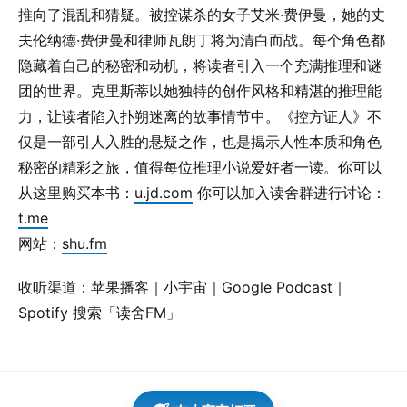
推向了混乱和猜疑。被控谋杀的女子艾米·费伊曼，她的丈
夫伦纳德·费伊曼和律师瓦朗丁将为清白而战。每个角色都
隐藏着自己的秘密和动机，将读者引入一个充满推理和谜
团的世界。克里斯蒂以她独特的创作风格和精湛的推理能
力，让读者陷入扑朔迷离的故事情节中。《控方证人》不
仅是一部引人入胜的悬疑之作，也是揭示人性本质和角色
秘密的精彩之旅，值得每位推理小说爱好者一读。你可以
从这里购买本书：
u.jd.com
你可以加入读舍群进行讨论：
t.me
网站：
shu.fm
收听渠道：苹果播客｜小宇宙｜Google Podcast｜
Spotify 搜索「读舍FM」