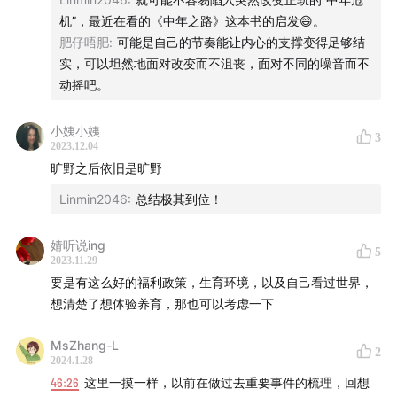
带着成长的思维，我们可以不将代际创伤传给下一代
机”，最近在看的《中年之路》这本书的启发😄。
人用一生治愈童年 v.s.幸福的童年治愈一生
肥仔唔肥
:
可能是自己的节奏能让内心的支撑变得足够结
实，可以坦然地面对改变而不沮丧，面对不同的噪音而不
📖
拓展阅读
动摇吧。
The Power of Now
《当下的力量》
小姨小姨
3
2023.12.04
😄
嘉宾：
Linmin
旷野之后依旧是旷野
Linmin2046
:
总结极其到位！
📕 微信公众号：@Dalinmin郑林敏
🎙️ 播客：
婧听说ing
身心健康工作室
5
2023.11.29
要是有这么好的福利政策，生育环境，以及自己看过世界，
想清楚了想体验养育，那也可以考虑一下
MsZhang-L
2
2024.1.28
46:26
这里一摸一样，以前在做过去重要事件的梳理，回想