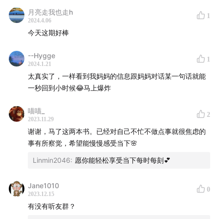
我在”爱发电”和Buy Me A Coffee上开了支持页面，欢迎
月亮走我也走h
1
大家给我打赏，支持我的播客，提前收听每期的新节目。
2024.4.06
也欢迎大家购买咨询时间，和我探讨关于播客，工作，采
今天这期好棒
访等等任何你想要讨论的话题。
--Hygge
1
2024.1.21
爱发电页面
太真实了，一样看到我妈妈的信息跟妈妈对话某一句话就能
一秒回到小时候😂马上爆炸
Buy Me A Coffee页面
喵喵_
2
2023.11.29
💖
关于『噢！妈妈』
谢谢，马了这两本书。已经对自己不忙不做点事就很焦虑的
事有所察觉，希望能慢慢感受当下🌸
在这里，我们不对个人的选择进行评判，在这里，我们听
中国女性讲述他们的最真诚的故事。
Linmin2046
:
愿你能轻松享受当下每时每刻💕
我们还在征集 「人生是旷野」 的嘉宾。
Jane1010
0
2023.12.15
有没有听友群？