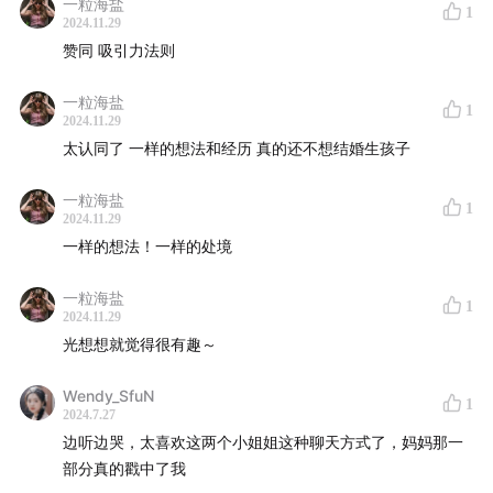
一粒海盐
1
2024.11.29
The Pod Luck Club是我从2019年1月16日开始运行的一
赞同 吸引力法则
个播客推荐项目。经过三年多的迭代，已经推荐近1150期
播客，发布90多篇长文。
一粒海盐
1
2024.11.29
订阅The Pod Luck Club, 你会：
太认同了 一样的想法和经历 真的还不想结婚生孩子
每个工作日在邮箱里收到一期播客推荐，没有广告和推
一粒海盐
1
2024.11.29
广，只有我的任性推荐；
一样的想法！一样的处境
每两周一篇周末长文，在未知的地点，和我一起探索自
我和世界。
一粒海盐
1
2024.11.29
我在小报童上也开通了我的专栏，
了不起的西蒙娜女士
。
光想想就觉得很有趣～
订阅方式：
The Pod Luck Club
|
小报童
Wendy_SfuN
1
2024.7.27
边听边哭，太喜欢这两个小姐姐这种聊天方式了，妈妈那一
🫶🏻
支持我
部分真的戳中了我