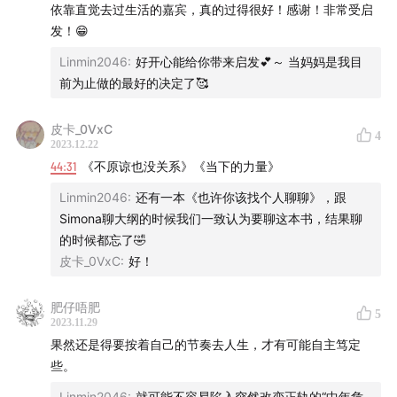
生活
。
依靠直觉去过生活的嘉宾，真的过得很好！感谢！非常受启
发！😁
人生是旷野系列到目前为止的四期节目的嘉宾都在人生的
Linmin2046
:
好开心能给你带来启发💕～ 当妈妈是我目
不同阶段，离婚后的单亲妈妈宁宁，已婚未育的叉子，单
前为止做的最好的决定了🥰
身的Ashley。这一期的嘉宾Linmin目前处于稳定婚姻中，
和伴侣共同养育两个小朋友。
皮卡_0VxC
4
2023.12.22
44:31
《不原谅也没关系》《当下的力量》
希望这些不同人生状态但都在不同形态的人生旷野潇洒生
活的朋友们的分享，可以让我们多一些探索生活的勇气。
Linmin2046
:
还有一本《也许你该找个人聊聊》，跟
Simona聊大纲的时候我们一致认为要聊这本书，结果聊
🕰
本期内容
的时候都忘了🤣
皮卡_0VxC
:
好！
Linmin的穷游方式大赏：沙发客、背包客、Au Pair、新
西兰打工度假签证
肥仔唔肥
5
2023.11.29
外国的月亮比较圆之荷兰篇：荷兰生育福利
果然还是得要按着自己的节奏去人生，才有可能自主笃定
两人独立带大两个小宝宝：高敏感睡渣宝宝有多难带
些。
决定成为全职妈妈， 在一次生病体验后
Linmin2046
:
就可能不容易陷入突然改变正轨的“中年危