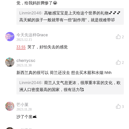
觉，给我妈折腾惨了😭
Linmin2046
:
高敏感宝宝是上天给这个世界的礼物💕💕💕
高天赋的孩子一般就带有一些“副作用”，就是很难带🤣
今天先这样Grace
2
2023.12.15
33:55
哭了，好怕失去的感觉
😄
策划、主持、后期：
simona (小红书@ 穿堂风
cherrycsc
_simona)
2
2023.11.30
新西兰真的很可以 荷兰还没去 想去买木屐和水烟 hhh
个人网站：
simona.life
播客推荐newsletter：
thepodluckclub.com
Linmin2046
:
荷兰人文气息更浓，很厚重丰富的文化，欧
洲人口密度最高的国家，很有活力🥰
小报童：
了不起的西蒙娜女士
telegram ：
Your Daily Dose of Podcast
芒小菓
海外华人女性论坛「她乡」：
womenoverseas.com
3
2023.11.28
沙了个发🛋️
【广告】 The Pod Luck Club