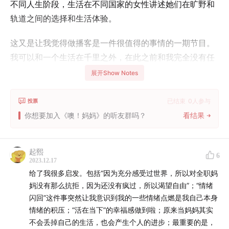
不同人生阶段，生活在不同国家的女性讲述她们在旷野和
轨道之间的选择和生活体验。
这又是让我觉得做播客是一件很值得的事情的一期节目。
我可以和一个生活在千里之外，在此之前和我完全没有任
何联系的女性有这样深刻，让我不断回想，给我未来带来
展开Show Notes
更多希望的对话。
已结束
0
人参与
投票
标题里用“非标东亚人”来形容Linmin，Linmin的成长路径
你想要加入《噢！妈妈》的听友群吗？
看结果
可能更常见于欧美国家的年轻人。她在二十岁时不断“折
腾”，在每一步都不能走错的东亚人眼里看来可能是自毁前
起熙
途的行为；但这段经历也让她在三十岁后看清楚自己的需
6
2023.12.17
求，心甘情愿在荷兰小镇做全职妈妈。
给了我很多启发。包括“因为充分感受过世界，所以对全职妈
妈没有那么抗拒，因为还没有疯过，所以渴望自由”；“情绪
对我个人而言，我最感动的是关于她如何看待并且化解童
闪回”这件事突然让我意识到我的一些情绪点燃是我自己本身
年的不幸带来的创伤。毫不夸张地说，在Linmin的身上
我
情绪的积压；“活在当下”的幸福感做到啦；原来当妈妈其实
看到希望，未来有一天，我会真正和过去和解，过喜悦的
不会丢掉自己的生活，也会产生个人的进步；最重要的是，