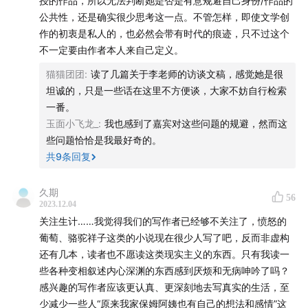
授的作品，所以无法判断她是否是有意规避自己身份/作品的
公共性，还是确实很少思考这一点。不管怎样，即使文学创
30:51
写小说就是在写时间，时间是最民主的元素，时间
作的初衷是私人的，也必然会带有时代的痕迹，只不过这个
面前人人平等
不一定要由作者本人来自己定义。
猫猫团团
:
读了几篇关于李老师的访谈文稿，感觉她是很
33:59
”我不相信灵感，也不相信真的有writer’s block“
坦诚的，只是一些话在这里不方便谈，大家不妨自行检索
一番。
38:05
写一本书不难，要写一辈子的书才比较难。我的挑
玉面小飞龙_
:
我也感到了嘉宾对这些问题的规避，然而这
战就是要一直写下去
些问题恰恰是我最好奇的。
共
9
条回复
43:54
莎士比亚如何描写人的感情
久期
45:00
区分story（故事）与situation（情境）
56
2023.12.04
关注生计……我觉得我们的写作者已经够不关注了，愤怒的
46:34
好故事的标准是什么？
葡萄、骆驼祥子这类的小说现在很少人写了吧，反而非虚构
还有几本，读者也不愿读这类现实主义的东西。只有我读一
50:23
写作是可以教会的吗？不能教写作，但可以教学生
些各种变相叙述内心深渊的东西感到厌烦和无病呻吟了吗？
怎么“写句子”。写作课上还要花大量时间教阅读
感兴趣的写作者应该更认真、更深刻地去写真实的生活，至
少减少一些人“原来我家保姆阿姨也有自己的想法和感情”这