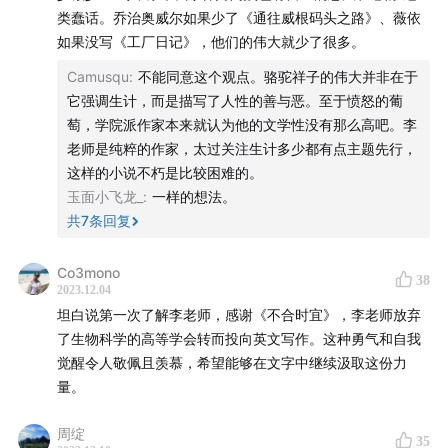
55:58
在美国大学的写作课上遇到的中国学生，喜欢给老
类蠢话。乔治奥威尔如果少了《通往威根码头之路》、薇依
师解释“我为什么要这么写”
如果没写《工厂日记》，他们的伟大就少了很多。
Camusqu
:
不能同意这个观点。骆驼祥子的伟大并非在于
59:00
如何看待美国文坛的移民作家与移民文学？
它强调生计，而是描写了人性的善与恶。至于愤怒的葡
萄，学院派作家本来就认为他的文学性没有那么高吧。李
1:00:04
写完了一部作品的时候我反而会不开心，因为写作
老师是纯粹的作家，太过关注生计多少都有点主题先行，
过程的太快乐了
这样的小说不朽是比较困难的。
玉面小飞龙_
:
一样的想法。
1:01:38
我对学生说，你每读了一个在世的作家的作品，就
共
7
条回复
得也读一个已经死去的作家的作品
Co3mono
38
1:03:00
传道、授业、解惑，这三件事中，我只做”解惑“
2023.12.04
坦白说第一次了解李老师，感谢《不合时宜》，李老师放弃
1:14:43
华语文学是否具有世界性？以沈从文为例
了生物科学的高等学会转而投向英文写作。这种勇气和自我
觉醒令人敬佩且羡慕，希望能够在文字中继续汲取这份力
【相关阅读】
量。
本期提及的李翊云作品：
周绽
35