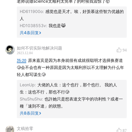
老师说做science太顺利太简单了的时候我震惊了🤯
瑟天才奖学金、美国笔会海明威奖、福克纳文学奖在内的
HD611900o
:
感觉也是天才。唉，好羡慕这些智力优越的
多项大奖，也不时出现在诺贝尔文学奖的热门候选人名单
人
上。值得一提的还有，尽管她在中国出生长大，母语也是
HD1038553v
:
我也是😹
中文，但她所有的作品均用英文完成。
共
4
条回复
如今，李翊云除了写英文小说，也教英文写作。她目前是
如何不切实际地解决问题
94
普林斯顿大学创意写作项目的主任，给一群聪明又富有野
2023.12.04
35:20
原来嘉宾是因为本身就很有成就很聪明才选择换赛道
心的美国年轻人教授写作。我在普林斯顿大学见到她的时
🥲会不会也有一种原因是因为太顺利所以不太理解为什么年
候，她刚刚结束了一天的教学。我们约在她的办公楼见
轻人都写谋生🥲
面，隔壁不时传来学生们上下课的声音。在这一个多小时
LeonUp
:
大佬的人生：这个也行，那个也行。 我的人
的聊天中，我们探讨了关于文学、语言、创作母题、身份
生：这也不行，那也不行🥲
认同、时代复杂性等诸多议题。对我来说，也像是上了一
ShuShuShu
:
也許她只是想表達文字中的功利性？或者一
场精彩的写作课。
種「速則不達」的狀態。
共
8
条回复
本期节目由宝珀理想国文学奖赞助播出。
文稿拾零
【本期主播】
87