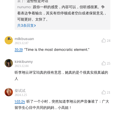
裳了
:
这恰恰是对话
nunumo
:
跟你一样的感受，内容可以，但听感很累。争
着表达争着输出，其实有些停顿或者空白或者保留意见，
可能更好。太快了。
共
3
条回复
milkbusuan
24
2023.12.07
30:39
“Time is the most democratic element.”
kinkibunny
25
2023.12.04
听李翊云评宝珀真的很有意思，她真的是个很真实很真诚的
人
柴试试
21
2024.1.25
1:03:24
听了一个小时，突然知道李翊云的声音像谁了：广大
留学生心目中共同的妈妈，小高姐！