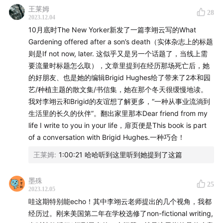
王莱姆
28
2023.12.04
10月底时The New Yorker新发了一篇李翊云写的What
Gardening offered after a son’s death（实体杂志上的标题
则是If not now, later. 这似乎又是另一个话题了，当线上需
要流量时标题怎么取），文章里提到在经历那场死亡后，她
的好朋友、也是她的编辑Brigid Hughes给了带来了2本和园
艺/种植主题的散文集/书信集，她在那个冬天很缓慢地读。
我对李翊云和Brigid的友谊想了解更多，“一种从事业流淌到
生活里的长久的伙伴”。翻出家里那本Dear friend from my
life I write to you in your life，扉页便是This book is part
of a conversation with Brigid Hughes.一种巧合！
王莱姆
:
1:00:21 哈哈听到这里听到她提到了这篇
墨殊
25
2023.12.05
哇这期特别能echo！其中李翊云老师提出的几个视角，我都
经历过。刚来美国第二年在学校选修了non-fictional writing,