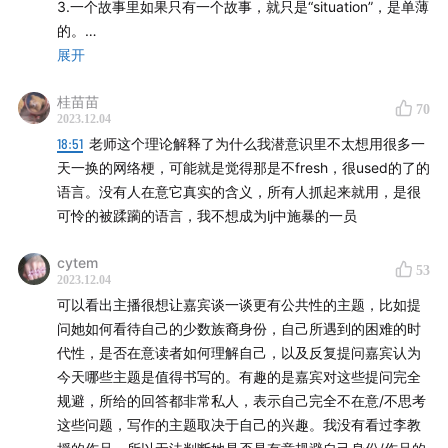
15:13
在思考和创作的时候，中文英文分别占据什么位置？
3.一个故事里如果只有一个故事，就只是“situation”，是单薄
空间的人只剩下一种语言。
的。
17:00
“中文是一种模糊的语言”
4.一个好故事应该是复杂的，“写故事就像织东西”，要有很多
展开
·一个人有没有可能被别人的词句绑为人质。我划线、反复阅
线索缠绕，很多层交织，环环相扣。
读的部分：它们是她的想法还是我的。
桂苗苗
18:31
拿过来就能用的语言，虽然有价值，但它是”像钞票
5.写作要简洁，没用的字要删掉。“一句话到另一句话是要有
70
2023.12.04
逻辑的”，每一句话要站得住脚。“炼字”。我硕士上过一学期
一样的价值，没有原创的价值，不fresh，很dirty“。写作
·我常常觉得写作是徒劳的；阅读也是；生活也是。无法用自
18:51
老师这个理论解释了为什么我潜意识里不太想用很多一
诗歌翻译课，老师是一位华裔老教授。欧阳教授也是强调“简
己的私人语言与另一个人谈话，这是一种孤独；而这部分虚
还是需要”找到属于自己的语言“
天一换的网络梗，可能就是觉得那是不fresh，很used的了的
洁”，拒绝冗长、重复、啰嗦。想到现在很多文案都会用华
空由公共语言或浪漫关系填补。
语言。没有人在意它真实的含义，所有人抓起来就用，是很
丽、漂亮的文字，但没有内容。有一个比喻是，“吃不到肉，
21:34
“kill time“的说法其实隐含了一个violent action，但
可怜的被蹂躏的语言，我不想成为lj中施暴的一员
都是调料味”。
·人永恒的愿望是想同别人联系，这其中有一些深刻而可怕的
人们用惯了就不会去细想了
东西。
cytem
53
2023.12.04
23:35
写作是无限接近完美、但永远无法抵达的过程
·我比其他任何人都更彻底地理解自己的缺点。我知道我失败
可以看出主播很想让嘉宾谈一谈更有公共性的主题，比如提
的地方到底在哪。
问她如何看待自己的少数族裔身份，自己所遇到的困难的时
25:47
语言大师托尔斯泰，用”transparent“来形容马蹄过
代性，是否在意读者如何理解自己，以及反复提问嘉宾认为
桥的声音
·我害怕这类情景：思考越来越弱，而感受开始了； 一个人面
今天哪些主题是值得书写的。有趣的是嘉宾对这些提问完全
临着永恒的挑战——要逃避无法用词语描述的虚空。
规避，所给的回答都非常私人，表示自己完全不在意/不思考
28:00
Qing受到的启发：”你每天都在干什么？“其实是最
这些问题，写作的主题取决于自己的兴趣。我没有看过李教
核心的采访问题