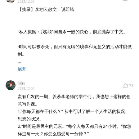
2023.12.03
【摘录】李翊云散文：说即错
王磬：微博@王磬
【本期嘉宾】
·私人救赎：我以如同自杀一般的决心，彻底抛弃了中文。
李翊云：知名华裔作家，美国普林斯顿大学创意写作项目
·时间可以被杀死，但只有无聊的琐事和无意义的活动才能做
主任
到。
【本期剧透】
·语言能够沉没思想。一个人的思想就如同奴隶一般，同语言
展开
绑在一起。
3:25
担任宝珀理想国文学奖评委的感受与观察
阿6
73
2023.12.05
·每一个词都要经过揣摩，才能成为一个词。
07:33
蛮有启发的一期。羡慕李老师的学生们，我也想上这样的创
这一代的青年华语作家似乎都喜欢写生计问题
意写作课。
·公共和私人语言之间的边界不再成为一个问题——这是很可
10:31
同时代的美国青年作家，他们的问题意识会是什么？
1.“你每天都在干什么？” 从中可以了解一个人生活的状况、
怕的。
思想的状况。
12:43
当下的世界文坛里是否也有“复杂性”需要保卫？
2.“时间是最民主的元素。”每个人每天都只有24小时。“你怎
·一个人做的大部分事——避免痛苦，寻求快乐，保持健康，
样过每一天？你怎么感受每一分钟？”
是为自己的私人语言维持一个安全的空间。那些失去了这个