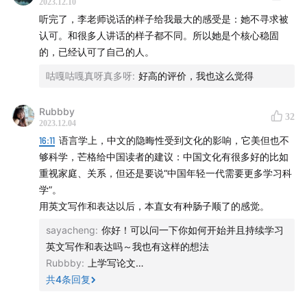
2023.12.10
- Dear Friend, from My Life I Write to You in Your Life
听完了，李老师说话的样子给我最大的感受是：她不寻求被
认可。和很多人讲话的样子都不同。所以她是个核心稳固
- Where Reasons End
的，已经认可了自己的人。
咕嘎咕嘎真呀真多呀
:
好高的评价，我也这么觉得
- Must I Go（已译成中文：《我该走了吗》）
Rubbby
- The Book of Goose
32
2023.12.04
16:11
语言学上，中文的隐晦性受到文化的影响，它美但也不
William Trevor
够科学，芒格给中国读者的建议：中国文化有很多好的比如
重视家庭、关系，但还是要说“中国年轻一代需要更多学习科
托尔斯泰《战争与和平》
学”。
用英文写作和表达以后，本直女有种肠子顺了的感觉。
莎士比亚《查理二世》
sayacheng
:
你好！可以问一下你如何开始并且持续学习
英文写作和表达吗～我也有这样的想法
Marilynne Robinson
Rubbby
:
上学写论文…
共
4
条回复
里尔克