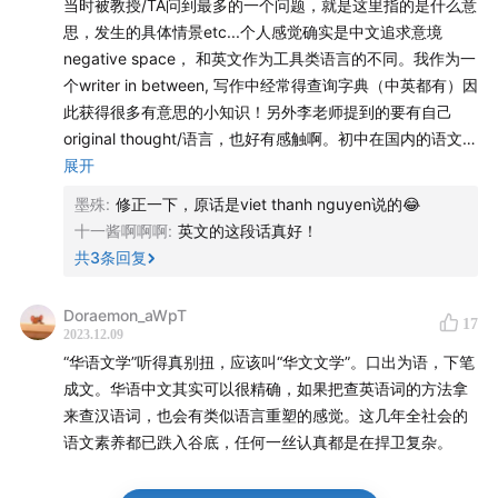
当时被教授/TA问到最多的一个问题，就是这里指的是什么意
思，发生的具体情景etc...个人感觉确实是中文追求意境
negative space， 和英文作为工具类语言的不同。我作为一
个writer in between, 写作中经常得查询字典（中英都有）因
此获得很多有意思的小知识！另外李老师提到的要有自己
original thought/语言，也好有感触啊。初中在国内的语文老
师跟我说过，命题作文要写的，永远是我脑海里的第二个想
展开
法，因为第一印象往往是来自于他人。这句话对我整个写作
墨殊
:
修正一下，原话是viet thanh nguyen说的😂
和人生都有非常大的影响，到了美国这边也得到了回应～这
十一酱啊啊啊
:
英文的这段话真好！
期很多想法我还在整理，真的很期待也希望能让自己越写越
共
3
条回复
好。另外分享一下，作为一个第二语言写作的人来讲，对我
来说非常重要的一句话就是Ikhide R. Ikheloa说的：“Writers
Doraemon_aWpT
17
from a minority, write as if you are the majority. Do not
2023.12.09
explain. Do not cater. Do not translate. Do not apologize.
“华语文学”听得真别扭，应该叫“华文文学”。口出为语，下笔
Assume everyone knows what you are talking about...
成文。华语中文其实可以很精确，如果把查英语词的方法拿
Write with all the privileges of the majority, but with the
来查汉语词，也会有类似语言重塑的感觉。这几年全社会的
humility of a minority.”
语文素养都已跌入谷底，任何一丝认真都是在捍卫复杂。