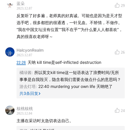
沈从文
蓝朵
29
2023.12.07
反复听了好多遍，老师真的好真诚。可能也是因为是天才型
【本期音乐】Arthur Rubinstein - Nocturne No. 4 in F
选手吧，很多都想的很通透，一针见血。不矫情，不做作。
Major, Op. 15, No. 1
“我在中国文坛没有位置”“我不在乎”“为什么要人人都喜欢”，
真的很喜欢老师呀～
【Logo设计】刘刘（ins: imjanuary)
HalcyonRealm
26
【后期制作】方改则
2023.12.07
22:26
天呐 kill time是self-inflicted destruction
【互动方式】微博@不合时宜TheWeirdo
橘绿酱
:
所以英文kill time这一短语表达了浪费时间/无所
事事是自我毁灭，隐含着我们需要去做点什么的意思吗？
【商务合作】可发邮件至hibuheshiyi@126.com或微博私
游去灯塔
:
22:40 murdering your own life 天呐绝了
信
共
3
条回复
核桃核桃
24
2023.12.04
主播在采访时太急切表达自己。