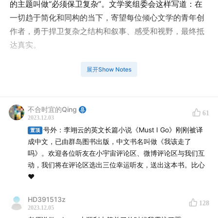
的主题叫做“必须保卫复杂”。文学奖组委会这样写道：在
一切趋于简化和同构的当下，寄望每位倾心文学的青年创
作者，勇于捍卫复杂之结构和叙事、感受和视野，最终抵
达真实。
颁奖典礼结束的几周之后，我在美国拜访了知名华裔作家
展开Show Notes
李翊云老师，她也是今年文学奖的评委之一。我好奇的核
心问题是，她会如何理解文学当下所面临的复杂性，我们
需要保卫的究竟是什么。
不合时宜的Qing
61
2023.12.03
号外：李翊云的英文长篇小说《Must I Go》刚刚被译
在当今的世界文坛中，李翊云拥有非常独特的位置。上世
置顶
成中文，已由群岛图书出版，中文书名叫做《我该走了
纪七十年代，她出生于北京，毕业于北大生物系。九十年
吗》。欢迎各位听友在小宇宙评论区、微博评论区与我们互
代，她赴美国留学，攻读免疫专业的博士。但在博士毕业
动，我们将在评论区选出三位幸运听友，送出这本书。比心
的前夕，她突然决定，放弃成为一名科学家，而要成为一
♥️
名全职作家。她入选了著名的爱荷华作家工作坊，开始发
HD391513z
表英文小说，并在美国文坛声名鹊起。如今，她是美国文
128
2023.12.05
坛最知名、成就最高的华裔作家之一，斩获了包括麦克阿